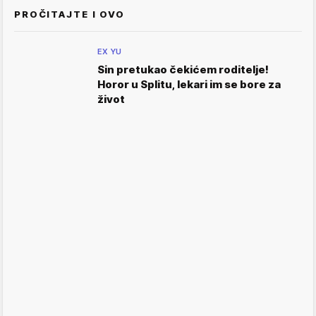
PROČITAJTE I OVO
EX YU
Sin pretukao čekićem roditelje!
Horor u Splitu, lekari im se bore za
život