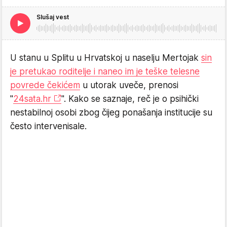
Slušaj vest
U stanu u Splitu u Hrvatskoj u naselju Mertojak
sin
je pretukao roditelje i naneo im je teške telesne
povrede čekićem
u utorak uveče, prenosi
"
24sata.hr
". Kako se saznaje, reč je o psihički
nestabilnoj osobi zbog čijeg ponašanja institucije su
često intervenisale.