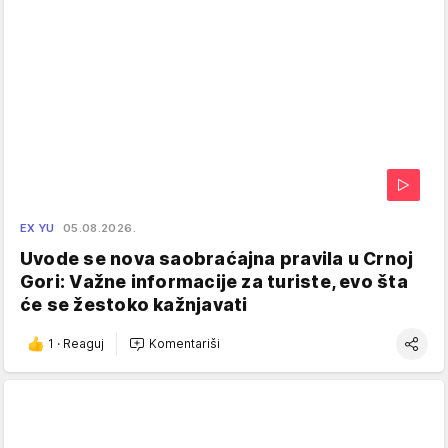
EX YU
05.08.2026.
Uvode se nova saobraćajna pravila u Crnoj
Gori: Važne informacije za turiste, evo šta
će se žestoko kažnjavati
1
·
Reaguj
Komentariši