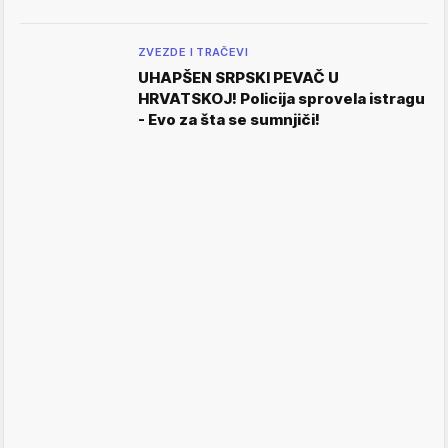
ZVEZDE I TRAČEVI
UHAPŠEN SRPSKI PEVAČ U
HRVATSKOJ! Policija sprovela istragu
- Evo za šta se sumnjiči!