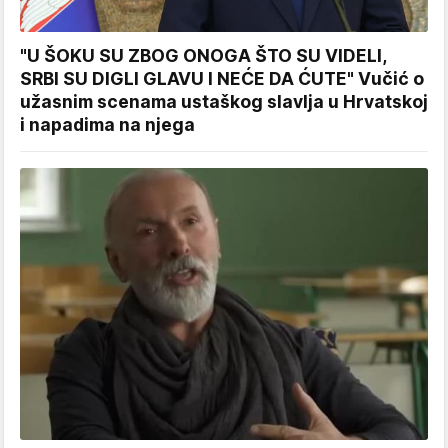
"U ŠOKU SU ZBOG ONOGA ŠTO SU VIDELI,
SRBI SU DIGLI GLAVU I NEĆE DA ĆUTE" Vučić o
užasnim scenama ustaškog slavlja u Hrvatskoj
i napadima na njega