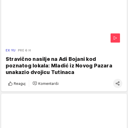
EX YU
PRE 6 H
Stravično nasilje na Adi Bojani kod
poznatog lokala: Mladić iz Novog Pazara
unakazio dvojicu Tutinaca
Reaguj
Komentariši