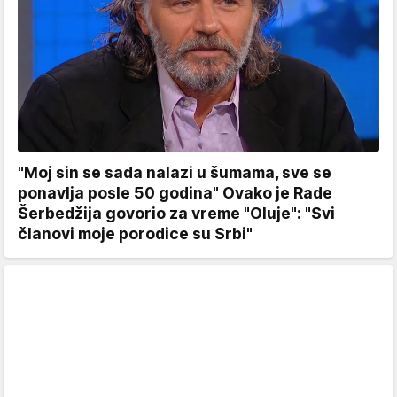
"Moj sin se sada nalazi u šumama, sve se
ponavlja posle 50 godina" Ovako je Rade
Šerbedžija govorio za vreme "Oluje": "Svi
članovi moje porodice su Srbi"