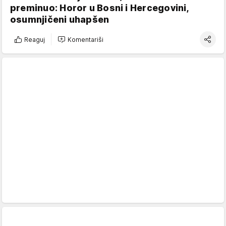
preminuo: Horor u Bosni i Hercegovini,
osumnjičeni uhapšen
Reaguj
Komentariši