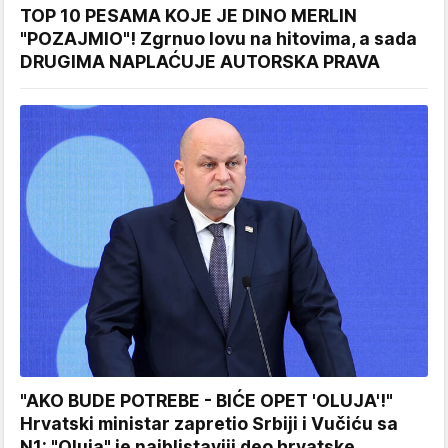
TOP 10 PESAMA KOJE JE DINO MERLIN
"POZAJMIO"! Zgrnuo lovu na hitovima, a sada
DRUGIMA NAPLAĆUJE AUTORSKA PRAVA
"AKO BUDE POTREBE - BIĆE OPET 'OLUJA'!"
Hrvatski ministar zapretio Srbiji i Vučiću sa
N1: "Oluja" je najblistaviji deo hrvatske