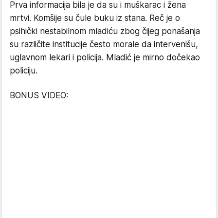
Prva informacija bila je da su i muškarac i žena
mrtvi. Komšije su čule buku iz stana. Reč je o
psihički nestabilnom mladiću zbog čijeg ponašanja
su različite institucije često morale da intervenišu,
uglavnom lekari i policija. Mladić je mirno dočekao
policiju.
BONUS VIDEO: