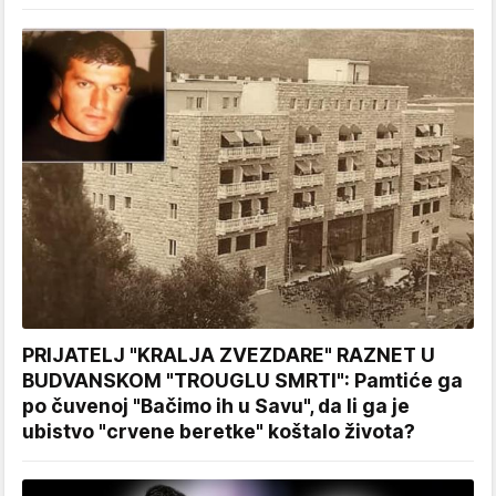
PRIJATELJ "KRALJA ZVEZDARE" RAZNET U
BUDVANSKOM "TROUGLU SMRTI": Pamtiće ga
po čuvenoj "Bačimo ih u Savu", da li ga je
ubistvo "crvene beretke" koštalo života?