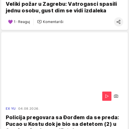
Veliki požar u Zagrebu: Vatrogasci spasili
jednu osobu, gust dim se vidi izdaleka
1
·
Reaguj
Komentariši
EX YU
04.08.2026.
Policija pregovara sa Đorđem da se preda:
Pucao u Kostu dok je bio sa detetom (2) u