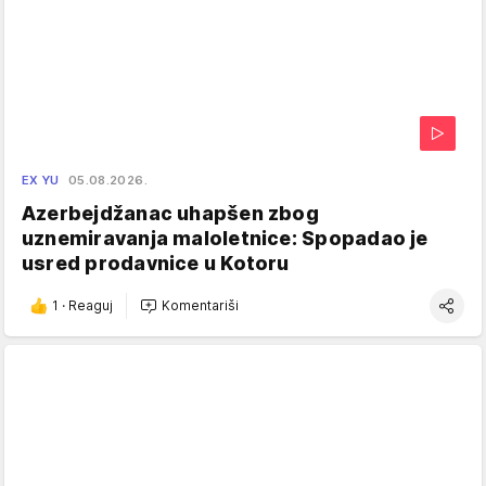
EX YU
05.08.2026.
Azerbejdžanac uhapšen zbog
uznemiravanja maloletnice: Spopadao je
usred prodavnice u Kotoru
1
·
Reaguj
Komentariši