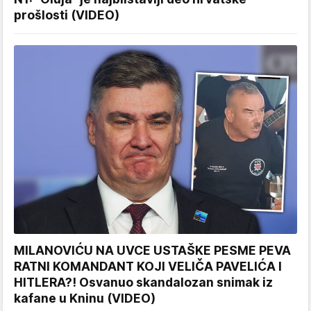
prošlosti (VIDEO)
MILANOVIĆU NA UVCE USTAŠKE PESME PEVA
RATNI KOMANDANT KOJI VELIČA PAVELIĆA I
HITLERA?! Osvanuo skandalozan snimak iz
kafane u Kninu (VIDEO)