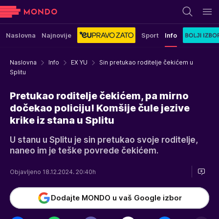
Naslovna
Najnovije
Sport
Info
Naslovna
Info
EX YU
Sin pretukao roditelje čekićem u
Splitu
Pretukao roditelje čekićem, pa mirno
dočekao policiju! Komšije čule jezive
krike iz stana u Splitu
U stanu u Splitu je sin pretukao svoje roditelje,
naneo im je teške povrede čekićem.
Objavljeno 18.12.2024. 20:40h
Dodajte MONDO u vaš Google izbor