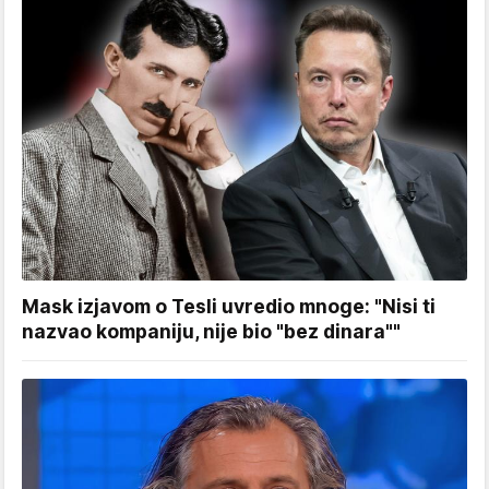
Mask izjavom o Tesli uvredio mnoge: "Nisi ti
nazvao kompaniju, nije bio "bez dinara""