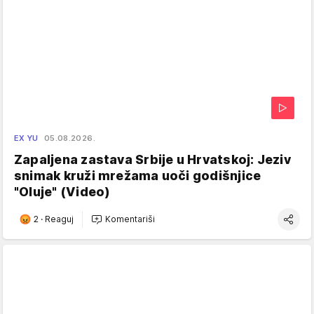
EX YU
05.08.2026.
Zapaljena zastava Srbije u Hrvatskoj: Jeziv
snimak kruži mrežama uoči godišnjice
"Oluje" (Video)
2
·
Reaguj
Komentariši