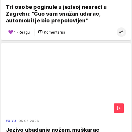
Tri osobe poginule u jezivoj nesreći u
Zagrebu: "Čuo sam snažan udarac,
automobil je bio prepolovljen"
1
·
Reaguj
Komentariši
EX YU
05.08.2026.
Jezivo ubadanje nožem, muškarac