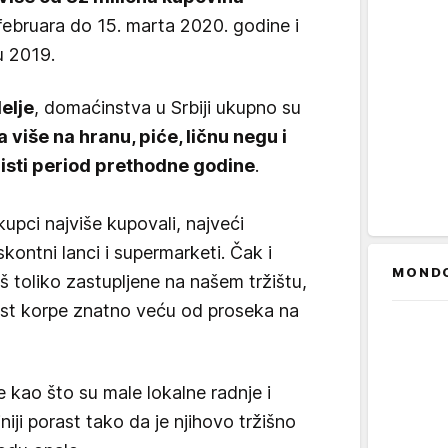
 februara do 15. marta 2020. godine i
u 2019.
elje
, domaćinstva u Srbiji ukupno su
a više na hranu, piće, ličnu negu i
isti period prethodne godine
.
upci najviše kupovali, najveći
skontni lanci i supermarketi. Čak i
MOND
oš toliko zastupljene na našem tržištu,
nost korpe znatno veću od proseka na
e kao što su male lokalne radnje i
niji porast tako da je njihovo tržišno