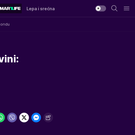
Lepa i srećna
Mondu
ini: