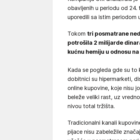
obavljenih u periodu od 24.
uporedili sa istim periodom 
Tokom
tri posmatrane ned
potrošila 2 milijarde dinar
kućnu hemiju u odnosu na 
Kada se pogleda gde su to k
dobitnici su hipermarketi, di
online kupovine, koje nisu j
beleže veliki rast, uz vred
nivou total tržišta.
Tradicionalni kanali kupovin
pijace nisu zabeležile značaj