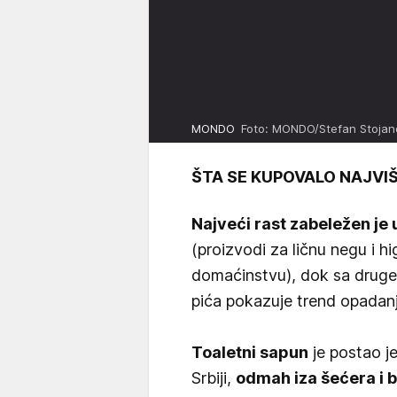
MONDO
Foto: MONDO/Stefan Stojan
ŠTA SE KUPOVALO NAJVI
Najveći rast zabeležen je
(proizvodi za ličnu negu i hi
domaćinstvu), dok sa druge
pića pokazuje trend opadanj
Toaletni sapun
je postao je
Srbiji,
odmah iza šećera i 