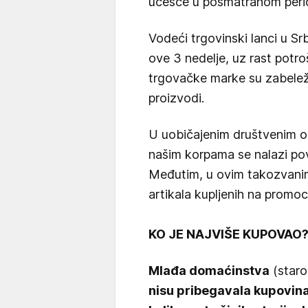
učešće u posmatranom peri
Vodeći trgovinski lanci u Srb
ove 3 nedelje, uz rast potr
trgovačke marke su zabeleži
proizvodi.
U uobičajenim društvenim o
našim korpama se nalazi pov
Međutim, u ovim takozvani
artikala kupljenih na promoci
KO JE NAJVIŠE KUPOVAO
Mlađa domaćinstva
(staro
nisu pribegavala kupovinam