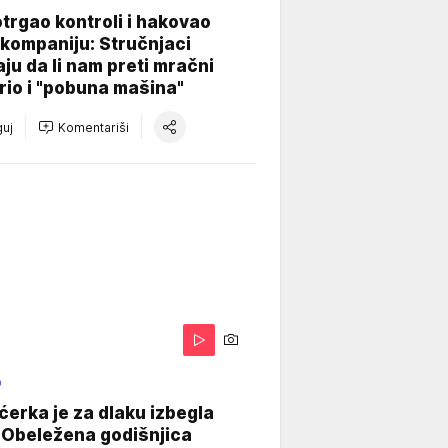
otrgao kontroli i hakovao
kompaniju: Stručnjaci
aju da li nam preti mračni
io i "pobuna mašina"
uj
Komentariši
O
ćerka je za dlaku izbegla
 Obeležena godišnjica