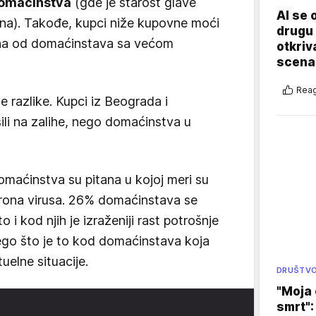
 domaćinstva
(gde je starost glave
AI se 
ina). Takođe, kupci niže kupovne moći
drugu 
zaliha od domaćinstava sa većom
otkriv
scenar
Reag
e razlike. Kupci iz Beograda i
ili na zalihe, nego domaćinstva u
maćinstva su pitana u kojoj meri su
orona virusa. 26% domaćinstava se
 i kod njih je izraženiji rast potrošnje
ego što je to kod domaćinstava koja
uelne situacije.
DRUŠTV
"Moja 
smrt":