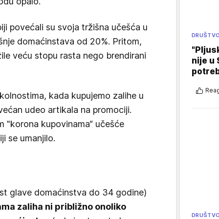
odu opalo.
iji povećali su svoja tržišna učešća u
DRUŠTV
ošnje domaćinstava od 20%. Pritom,
"Pljus
le veću stopu rasta nego brendirani
nije u 
potre
Reag
kolnostima, kada kupujemo zalihe u
ećan udeo artikala na promociji.
m "korona kupovinama“ učešće
ji se umanjilo.
?
st glave domaćinstva do 34 godine)
a zaliha ni približno onoliko
DRUŠTV