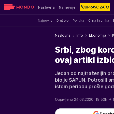
Naslovna
Najnovije
Najnovije
Društvo
Politika
Crna hronika
Sensa
Stvar ukusa
Yumama
Naslovna
Info
Ekonomija
K
Srbi, zbog kor
ovaj artikl izb
Jedan od najtraženijih pr
bio je SAPUN. Potrošili 
istom periodu prošle godi
Objavljeno 24.03.2020. 19:50h
→ 
Dodajt