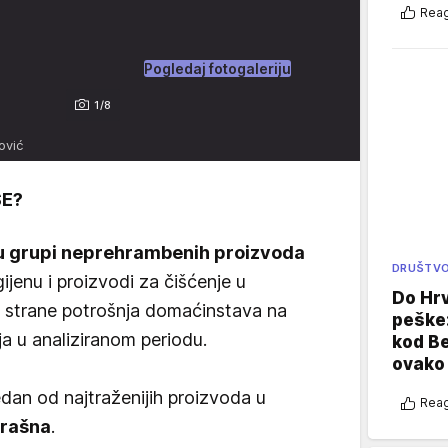
Reag
Pogledaj fotogaleriju
1/8
ović
ŠE?
 u grupi neprehrambenih proizvoda
DRUŠTV
gijenu i proizvodi za čišćenje u
Do Hr
 strane potrošnja domaćinstava na
peške
a u analiziranom periodu.
kod B
ovako 
dan od najtraženijih proizvoda u
Reag
brašna
.