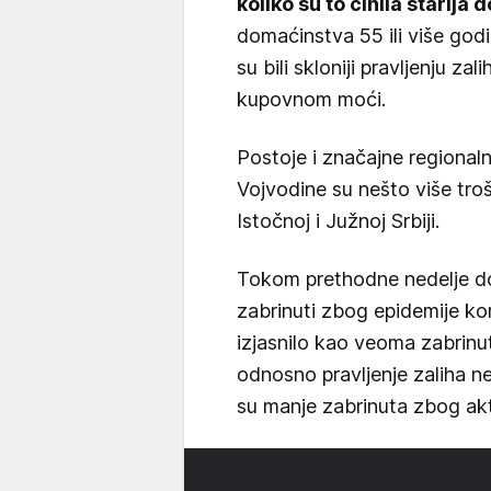
koliko su to činila starija
domaćinstva 55 ili više god
su bili skloniji pravljenju 
kupovnom moći.
Postoje i značajne regionaln
Vojvodine su nešto više troš
Istočnoj i Južnoj Srbiji.
Tokom prethodne nedelje do
zabrinuti zbog epidemije k
izjasnilo kao veoma zabrinuto
odnosno pravljenje zaliha n
su manje zabrinuta zbog akt