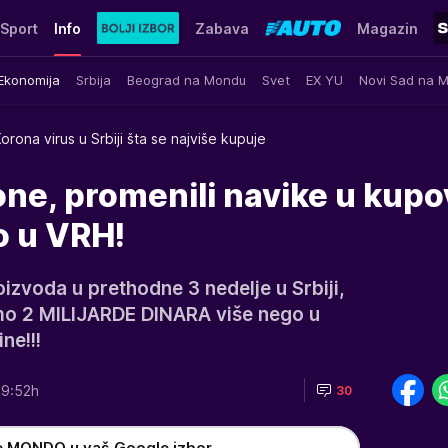
Sport
Info
Zabava
Magazin
Ekonomija
Srbija
Beograd na Mondu
Svet
EX YU
Novi Sad na 
orona virus u Srbiji šta se najviše kupuje
one, promenili navike u kupov
io u VRH!
oizvoda u prethodne 3 nedelje u Srbiji,
smo 2 MILIJARDE DINARA više nego u
ne!!!
19:52h
30
e MONDO u vaš Google izbor