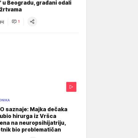
" u Beogradu, građani odali
 žrtvama
uj
1
ONIKA
 saznaje: Majka dečaka
e ubio hirurga iz Vršca
na na neuropsihijatriju,
tnik bio problematičan