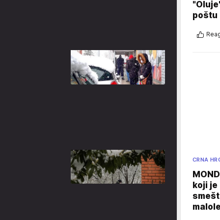
"Oluje
poštu
Reag
CRNA HR
MONDO
koji j
smešte
malole