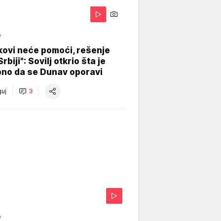
O
kovi neće pomoći, rešenje
Srbiji": Sovilj otkrio šta je
bno da se Dunav oporavi
uj
3
O