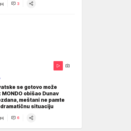
uj
3
O
vatske se gotovo može
: MONDO obišao Dunav
ezdana, meštani ne pamte
dramatičnu situaciju
uj
6