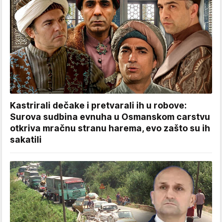
Kastrirali dečake i pretvarali ih u robove:
Surova sudbina evnuha u Osmanskom carstvu
otkriva mračnu stranu harema, evo zašto su ih
sakatili