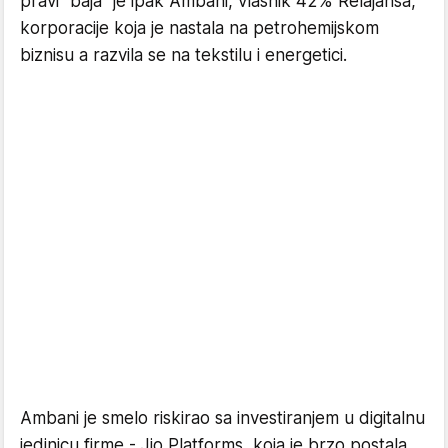
pravi "baja" je ipak Ambani, vlasnik
42%
Relajansa,
korporacije koja je nastala na petrohemijskom
biznisu a razvila se na tekstilu i energetici.
Ambani je smelo
riskirao sa investiranjem u digitalnu
jedinicu firme -
Jio Platforms,
koja je brzo postala