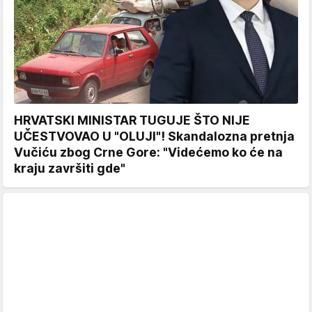
HRVATSKI MINISTAR TUGUJE ŠTO NIJE
UČESTVOVAO U "OLUJI"! Skandalozna pretnja
Vučiću zbog Crne Gore: "Videćemo ko će na
kraju završiti gde"