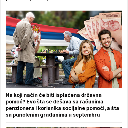
Na koji način će biti isplaćena državna
pomoć? Evo šta se dešava sa računima
penzionera i korisnika socijalne pomoći, a šta
sa punolenim građanima u septembru