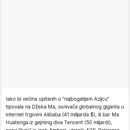
Iako bi većina upitanih o "najbogatijem Azijcu"
tipovala na Džeka Ma, osnivača globalnog giganta u
internet trgovini Alibaba (41 milijarda $), ili bar Ma
Huatenga iz gejming diva Tencent (50 miijardi),