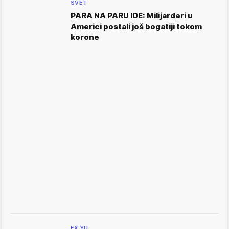
SVET
PARA NA PARU IDE: Milijarderi u
Americi postali još bogatiji tokom
korone
EX YU