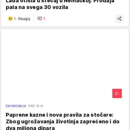
Lada otišla u stečaj u Nemačkoj: Prodaja
pala na svega 30 vozila
1
·
Reaguj
1
EKONOMIJA
PRE 15 H
Paprene kazne i nova pravila za stočare:
Zbog ugrožavanja životinja zaprećeno i do
dva miliona dinara