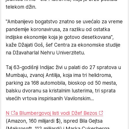
telekom džin.
"Ambanijevo bogatstvo znatno se uvećalo za vreme
pandemije koronavirusa, za razliku od ostatka
indijske ekonomije koja je gotovo desetkovana",
kaže Džajati Goš, šef Centra za ekonomske studije
na Džavaharlal Nehru Univerzitetu.
Taj 63-godišnji Indijac živi u palati do 27 spratova u
Mumbaju, zvanoj Antilija, koja ima tri helidroma,
parking za 168 automobila, bioskop od 50 mesta,
balsku dvoranu sa kristalnim lusterima, tri sprata
visećih vrtova inspirisanih Vavilonskim...
N
a Blumbergovoj listi vodi Džef Bezos
(Amazon, 160 milijardi $), ispred Bila Gejtsa
(Majkrosoft, 112 milijardi) i Marka Cukerberga