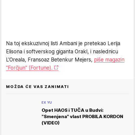
Na toj ekskuzivnoj listi Ambani je pretekao Lerija
Elisona i softverskog giganta Orakl, i naslednicu
L'Oreala,
Fran
soaz Betenkur Mejers,
piše magazin
"Forčjun" (Fortune).
MOŽDA ĆE VAS ZANIMATI
EX YU
Opet HAOS i TUČA u Budvi:
"Smenjena" vlast PROBILA KORDON
(VIDEO)