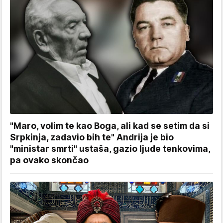
"Maro, volim te kao Boga, ali kad se setim da si
Srpkinja, zadavio bih te" Andrija je bio
"ministar smrti" ustaša, gazio ljude tenkovima,
pa ovako skončao