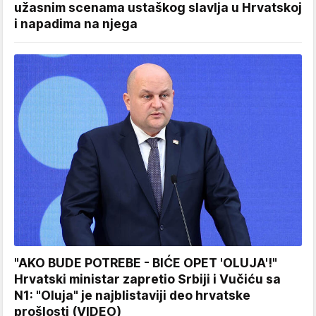
užasnim scenama ustaškog slavlja u Hrvatskoj
i napadima na njega
"AKO BUDE POTREBE - BIĆE OPET 'OLUJA'!"
Hrvatski ministar zapretio Srbiji i Vučiću sa
N1: "Oluja" je najblistaviji deo hrvatske
prošlosti (VIDEO)