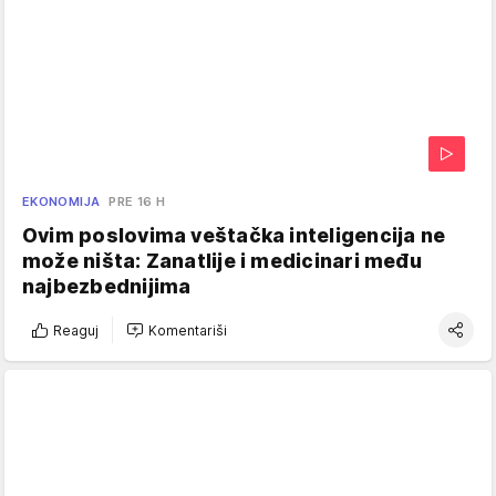
EKONOMIJA
PRE 16 H
Ovim poslovima veštačka inteligencija ne
može ništa: Zanatlije i medicinari među
najbezbednijima
Reaguj
Komentariši