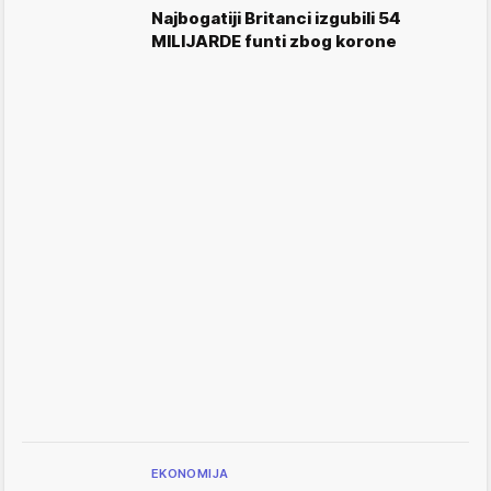
Najbogatiji Britanci izgubili 54
MILIJARDE funti zbog korone
EKONOMIJA