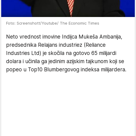
Foto: Screenshott/Youtube/ The Economic Times
Neto vrednost imovine
Indijca
Mukeša Ambanija,
predsednika Relajans industriez (
Reliance
Industries Ltd
) je skoč
il
a na gotovo
65
milijardi
dolara i učinila ga jedinim azi
j
skim tajkunom koji se
popeo u Top10
Blumbergovog indeksa milijardera.