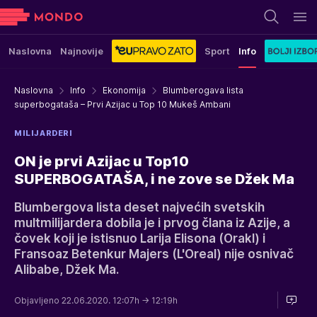
Naslovna
Najnovije
Sport
Info
Naslovna
Info
Ekonomija
Blumberogava lista
superbogataša – Prvi Azijac u Top 10 Mukeš Ambani
MILIJARDERI
ON je prvi Azijac u Top10
SUPERBOGATAŠA, i ne zove se Džek Ma
Blumbergova lista deset najvećih svetskih
multmilijardera dobila je i prvog člana iz Azije, a
čovek koji je istisnuo Larija Elisona (Orakl) i
Fransoaz Betenkur Majers (L'Oreal) nije osnivač
Alibabe, Džek Ma.
Objavljeno 22.06.2020. 12:07h
→ 12:19h