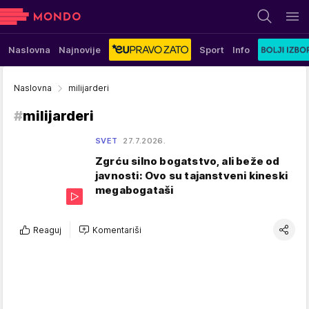
Naslovna
Najnovije
Sport
Info
Naslovna
milijarderi
#
milijarderi
SVET
27.7.2026.
Zgrću silno bogatstvo, ali beže od
javnosti: Ovo su tajanstveni kineski
megabogataši
Reaguj
Komentariši