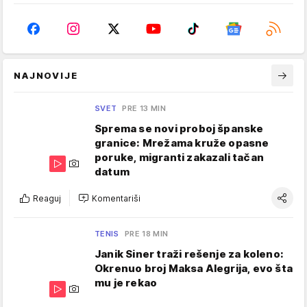
NAJNOVIJE
SVET
PRE 13 MIN
Sprema se novi proboj španske
granice: Mrežama kruže opasne
poruke, migranti zakazali tačan
datum
Reaguj
Komentariši
TENIS
PRE 18 MIN
Janik Siner traži rešenje za koleno:
Okrenuo broj Maksa Alegrija, evo šta
mu je rekao