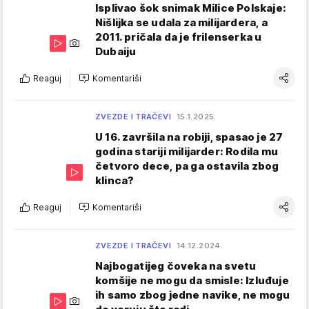
Isplivao šok snimak Milice Polskaje:
Nišlijka se udala za milijardera, a
2011. pričala da je frilenserka u
Dubaiju
Reaguj
Komentariši
ZVEZDE I TRAČEVI
15.1.2025.
U 16. završila na robiji, spasao je 27
godina stariji milijarder: Rodila mu
četvoro dece, pa ga ostavila zbog
klinca?
Reaguj
Komentariši
ZVEZDE I TRAČEVI
14.12.2024.
Najbogatijeg čoveka na svetu
komšije ne mogu da smisle: Izluđuje
ih samo zbog jedne navike, ne mogu