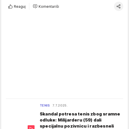
Reaguj
Komentariši
TENIS
7.7.2025.
Skandal potresa tenis zbog sramne
odluke: Milijarderu (59) dali
specijalnu pozivnicu i razbesneli