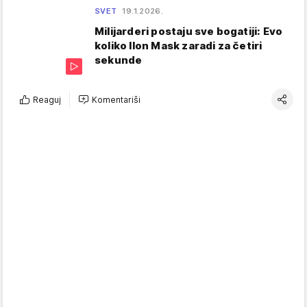
SVET
19.1.2026.
Milijarderi postaju sve bogatiji: Evo
koliko Ilon Mask zaradi za četiri
sekunde
Reaguj
Komentariši