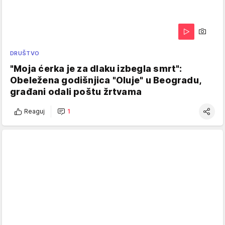
DRUŠTVO
"Moja ćerka je za dlaku izbegla smrt":
Obeležena godišnjica "Oluje" u Beogradu,
građani odali poštu žrtvama
Reaguj
1