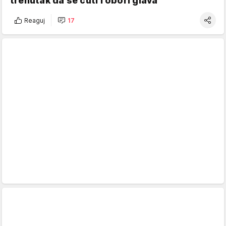
trenutak da se ćuti i obori glava
Reaguj
17