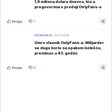
1,9 miliona dolara dnevno, bio u
pregovorima o prodaji OnlyFans-a
Reaguj
1
EKONOMIJA
23.3.2026.
Umro vlasnik OnlyFans-a: Milijarder
se dugo borio sa opakom bolešću,
preminuo u 43. godini
Reaguj
4