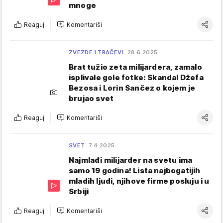
mnoge
Reaguj
Komentariši
ZVEZDE I TRAČEVI
28.6.2025.
Brat tužio zeta milijardera, zamalo
isplivale gole fotke: Skandal Džefa
Bezosa i Lorin Sančez o kojem je
brujao svet
Reaguj
Komentariši
SVET
7.4.2025.
Najmlađi milijarder na svetu ima
samo 19 godina! Lista najbogatijih
mladih ljudi, njihove firme posluju i u
Srbiji
Reaguj
Komentariši