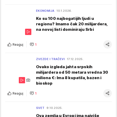
EKONOMIJA
10.1.2026.
Ko su 100 najbogatijih ljudi u
regionu? Imamo čak 20 milijardera,
na novoj listi dominiraju Srbi
Reaguj
1
ZVEZDE I TRAČEVI
17.12.2025.
Ovako izgleda jahta srpskih
milijardera od 50 metara vredna 30
miliona €: Ima 8 kupatila, bazen i
bioskop
Reaguj
1
SVET
9.10.2025.
Ova zemlja u Evropi ima najviše