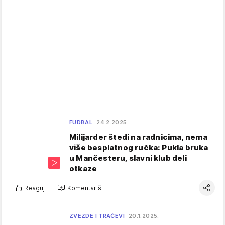
FUDBAL
24.2.2025.
Milijarder štedi na radnicima, nema
više besplatnog ručka: Pukla bruka
u Mančesteru, slavni klub deli
otkaze
Reaguj
Komentariši
ZVEZDE I TRAČEVI
20.1.2025.