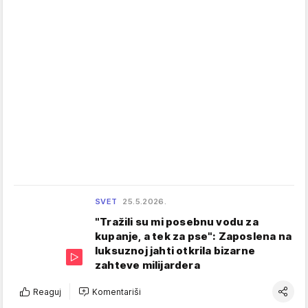
SVET
25.5.2026.
"Tražili su mi posebnu vodu za
kupanje, a tek za pse": Zaposlena na
luksuznoj jahti otkrila bizarne
zahteve milijardera
Reaguj
Komentariši