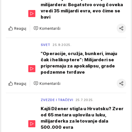
milijardera: Bogatstvo ovog čoveka
vredi 35 milijardi evra, evo čime se
bavi
Reaguj
Komentariši
SVET
25.9.2025.
"Operacije, oružja, bunkeri, imaju
čak i helikoptere": Milijarderi se
pripremaju za apokalipsu, grade
podzemne tvrđave
Reaguj
Komentariši
ZVEZDE I TRAČEVI
25.7.2025.
Kajli Džener stigla u Hrvatsku? Zver
od 65 metara uplovila u luku,
milijarderka za letovanje dala
500.000 evra