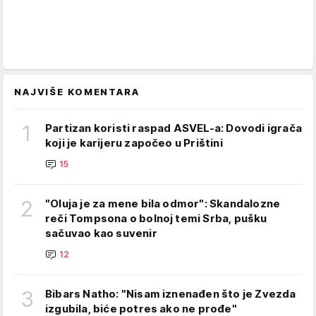
NAJVIŠE KOMENTARA
1
Partizan koristi raspad ASVEL-a: Dovodi igrača
koji je karijeru započeo u Prištini
15
2
"Oluja je za mene bila odmor": Skandalozne
reči Tompsona o bolnoj temi Srba, pušku
sačuvao kao suvenir
12
3
Bibars Natho: "Nisam iznenađen što je Zvezda
izgubila, biće potres ako ne prođe"