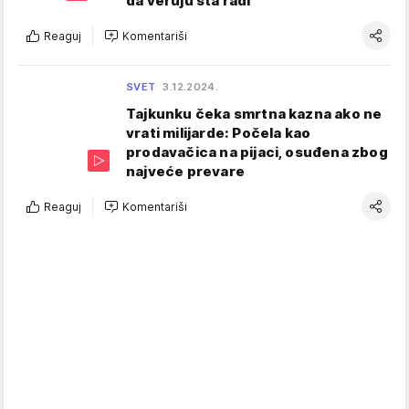
da veruju šta radi
Reaguj
Komentariši
SVET
3.12.2024.
Tajkunku čeka smrtna kazna ako ne
vrati milijarde: Počela kao
prodavačica na pijaci, osuđena zbog
najveće prevare
Reaguj
Komentariši