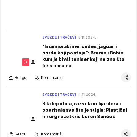
ZVEZDE I TRAČEVI
5.11.2024.
"Imam svaki mercedes, jaguar i
porše koji postoje": Brenin i Bobin
kum je bivši teniser koji ne zna šta
će s parama
Reaguj
Komentariši
ZVEZDE I TRAČEVI
4.11.2024.
Bila lepotica, razvela milijardera i
operisala sve što je stigla: Plastični
hirurg razotkrio Loren Sančez
Reaguj
Komentariši