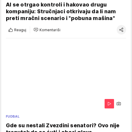
AI se otrgao kontroli i hakovao drugu
kompaniju: Stručnjaci otkrivaju da li nam
preti mračni scenario i "pobuna mašina"
Reaguj
Komentariši
FUDBAL
Gde su nestali Zvezdini senatori? Ovo nije