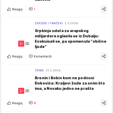
Reaguj
1
ZVEZDE I TRAČEVI
2.3.2026.
Srpkinja udata za arapskog
milijardera oglasila se iz Dubaiju:
Evakuisali se, pa spomenula "obične
ljude"
Reaguj
Komentariši
TENIS
21.2.2026.
Brenin i Bobin kum ne podnosi
Đokovića: Kraljevi žude za onim što
ima, a Novaku jedno ne prašta
Reaguj
8