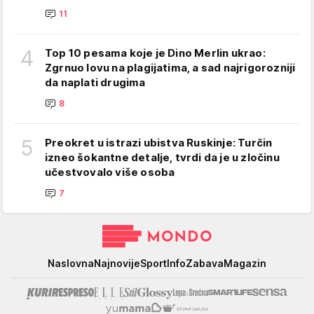
11
4
Top 10 pesama koje je Dino Merlin ukrao:
Zgrnuo lovu na plagijatima, a sad najrigorozniji
da naplati drugima
8
5
Preokret u istrazi ubistva Ruskinje: Turčin
izneo šokantne detalje, tvrdi da je u zločinu
učestvovalo više osoba
7
Mondo
Naslovna
Najnovije
Sport
Info
Zabava
Magazin