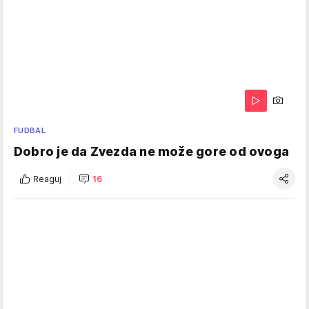
FUDBAL
Dobro je da Zvezda ne može gore od ovoga
Reaguj
16