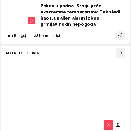
Pakao u podne, Srbiju prže
ekstremne temperature: Tek sledi
haos, upaljen alarm i zbog
grmljavinskih nepogoda
Reaguj
Komentariši
MONDO TEMA