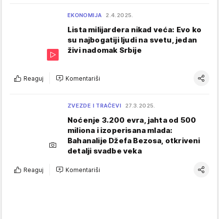
EKONOMIJA
2.4.2025.
Lista milijardera nikad veća: Evo ko
su najbogatiji ljudi na svetu, jedan
živi nadomak Srbije
Reaguj
Komentariši
ZVEZDE I TRAČEVI
27.3.2025.
Noćenje 3.200 evra, jahta od 500
miliona i izoperisana mlada:
Bahanalije Džefa Bezosa, otkriveni
detalji svadbe veka
Reaguj
Komentariši