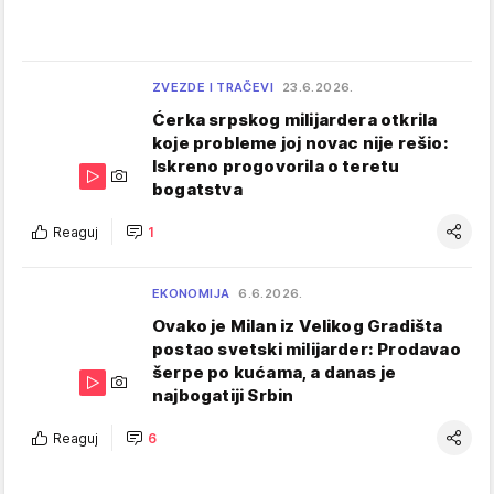
ZVEZDE I TRAČEVI
23.6.2026.
Ćerka srpskog milijardera otkrila
koje probleme joj novac nije rešio:
Iskreno progovorila o teretu
bogatstva
Reaguj
1
EKONOMIJA
6.6.2026.
Ovako je Milan iz Velikog Gradišta
postao svetski milijarder: Prodavao
šerpe po kućama, a danas je
najbogatiji Srbin
Reaguj
6