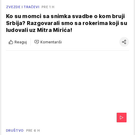
ZVEZDE I TRAČEVI
PRE 1 H
Ko su momci sa snimka svadbe o kom bruji
Srbija? Razgovarali smo sa rokerima koji su
ludovali uz Mitra Mirića!
Reaguj
Komentariši
DRUŠTVO
PRE 6 H