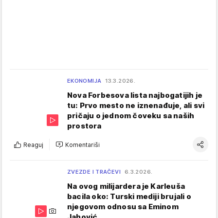
EKONOMIJA
13.3.2026.
Nova Forbesova lista najbogatijih je
tu: Prvo mesto ne iznenađuje, ali svi
pričaju o jednom čoveku sa naših
prostora
Reaguj
Komentariši
ZVEZDE I TRAČEVI
6.3.2026.
Na ovog milijardera je Karleuša
bacila oko: Turski mediji brujali o
njegovom odnosu sa Eminom
Jahović