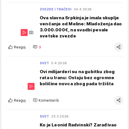
ZVEZDE I TRAČEVI
24.4.2026.
Ova slavna Srpkinja je imala skuplje
venčanje od Meline: Mladoženja dao
3.000.000€, na svadbi pevale
svetske zvezde
Reaguj
3
SVET
5.4.2026.
Ovi milijarderi su na gubitku zbog
rata u Iranu: Ostaju bez ogromne
količine novca zbog pada tržišta
Reaguj
Komentariši
SVET
23.3.2026.
Ko je Leonid Radvinski? Zarađivao