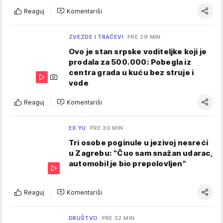
Reaguj
Komentariši
ZVEZDE I TRAČEVI
PRE 29 MIN
Ovo je stan srpske voditeljke koji je
prodala za 500.000: Pobegla iz
centra grada u kuću bez struje i
vode
Reaguj
Komentariši
EX YU
PRE 30 MIN
Tri osobe poginule u jezivoj nesreći
u Zagrebu: "Čuo sam snažan udarac,
automobil je bio prepolovljen"
Reaguj
Komentariši
DRUŠTVO
PRE 32 MIN