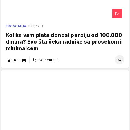
EKONOMIJA
PRE 12 H
Kolika vam plata donosi penziju od 100.000
dinara? Evo šta čeka radnike sa prosekom i
minimalcem
Reaguj
Komentariši