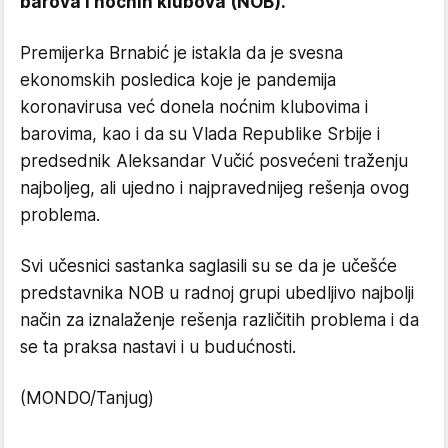
barova i noćnih klubova (NOB).
Premijerka Brnabić je istakla da je svesna
ekonomskih posledica koje je pandemija
koronavirusa već donela noćnim klubovima i
barovima, kao i da su Vlada Republike Srbije i
predsednik Aleksandar Vučić posvećeni traženju
najboljeg, ali ujedno i najpravednijeg rešenja ovog
problema.
Svi učesnici sastanka saglasili su se da je učešće
predstavnika NOB u radnoj grupi ubedljivo najbolji
način za iznalaženje rešenja različitih problema i da
se ta praksa nastavi i u budućnosti.
(MONDO/Tanjug)