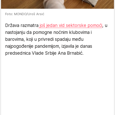
Foto: MONDO/Uroš Arsić
Država razmatra
još jedan vid sektorske pomoći
, u
nastojanju da pomogne noćnim klubovima i
barovima, koji u privredi spadaju među
najpogođenije pandemijom, izjavila je danas
predsednica Vlade Srbije Ana Brnabić.