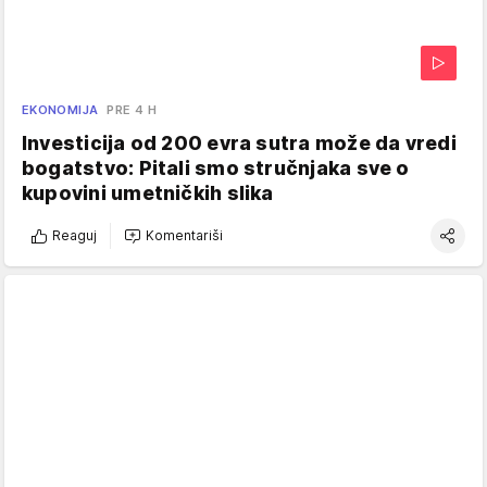
EKONOMIJA
PRE 4 H
Investicija od 200 evra sutra može da vredi
bogatstvo: Pitali smo stručnjaka sve o
kupovini umetničkih slika
Reaguj
Komentariši