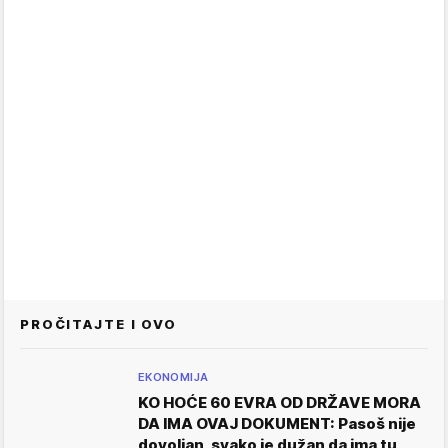
PROČITAJTE I OVO
EKONOMIJA
KO HOĆE 60 EVRA OD DRŽAVE MORA
DA IMA OVAJ DOKUMENT: Pasoš nije
dovoljan, svako je dužan da ima tu