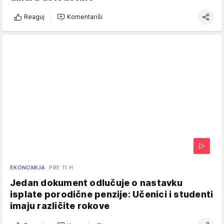
Reaguj
Komentariši
EKONOMIJA
PRE 11 H
Jedan dokument odlučuje o nastavku
isplate porodične penzije: Učenici i studenti
imaju različite rokove