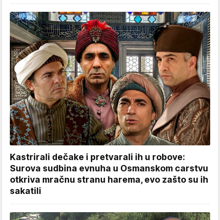
Kastrirali dečake i pretvarali ih u robove:
Surova sudbina evnuha u Osmanskom carstvu
otkriva mračnu stranu harema, evo zašto su ih
sakatili