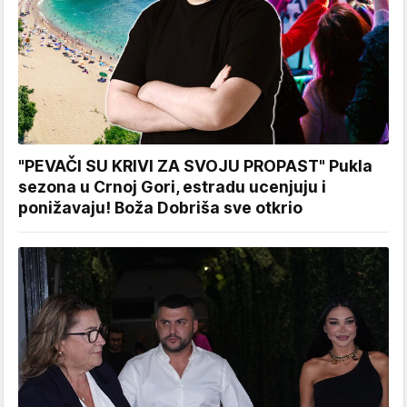
"PEVAČI SU KRIVI ZA SVOJU PROPAST" Pukla
sezona u Crnoj Gori, estradu ucenjuju i
ponižavaju! Boža Dobriša sve otkrio