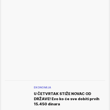
EKONOMIJA
U ČETVRTAK STIŽE NOVAC OD
DRŽAVE! Evo ko će sve dobiti prvih
15.450 dinara