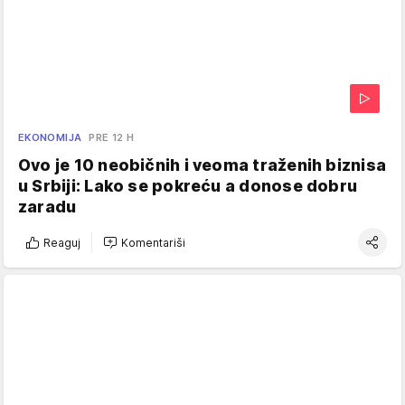
EKONOMIJA
PRE 12 H
Ovo je 10 neobičnih i veoma traženih biznisa
u Srbiji: Lako se pokreću a donose dobru
zaradu
Reaguj
Komentariši