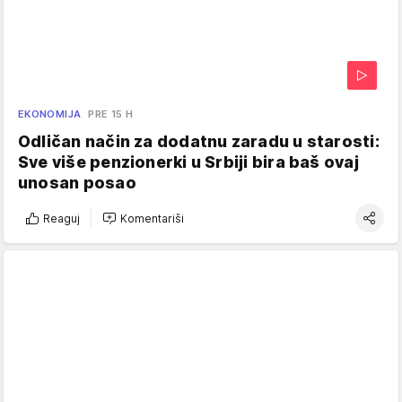
EKONOMIJA
PRE 15 H
Odličan način za dodatnu zaradu u starosti:
Sve više penzionerki u Srbiji bira baš ovaj
unosan posao
Reaguj
Komentariši