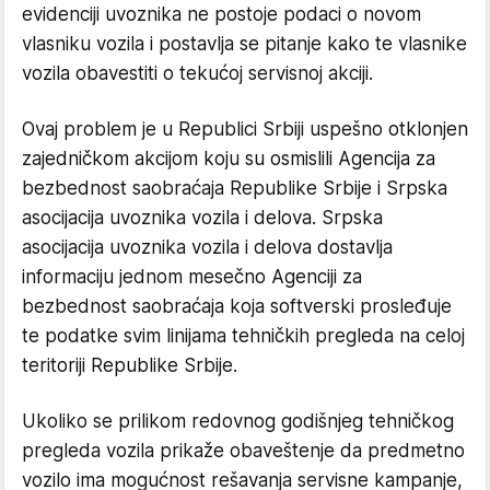
evidenciji uvoznika ne postoje podaci o novom
vlasniku vozila i postavlja se pitanje kako te vlasnike
vozila obavestiti o tekućoj servisnoj akciji.
Ovaj problem je u Republici Srbiji uspešno otklonjen
zajedničkom akcijom koju su osmislili Agencija za
bezbednost saobraćaja Republike Srbije i Srpska
asocijacija uvoznika vozila i delova. Srpska
asocijacija uvoznika vozila i delova dostavlja
informaciju jednom mesečno Agenciji za
bezbednost saobraćaja koja softverski prosleđuje
te podatke svim linijama tehničkih pregleda na celoj
teritoriji Republike Srbije.
Ukoliko se prilikom redovnog godišnjeg tehničkog
pregleda vozila prikaže obaveštenje da predmetno
vozilo ima mogućnost rešavanja servisne kampanje,