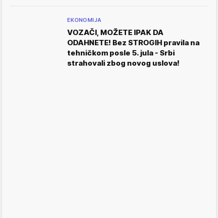
EKONOMIJA
VOZAČI, MOŽETE IPAK DA
ODAHNETE! Bez STROGIH pravila na
tehničkom posle 5. jula - Srbi
strahovali zbog novog uslova!