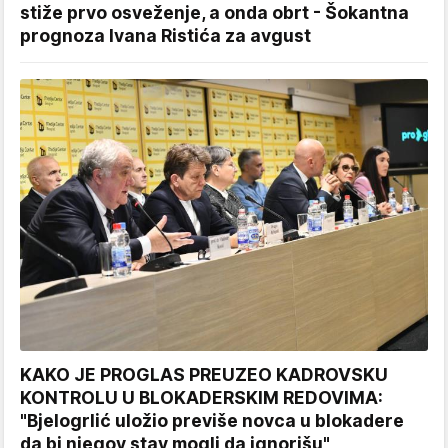
stiže prvo osveženje, a onda obrt - Šokantna
prognoza Ivana Ristića za avgust
KAKO JE PROGLAS PREUZEO KADROVSKU
KONTROLU U BLOKADERSKIM REDOVIMA:
"Bjelogrlić uložio previše novca u blokadere
da bi njegov stav mogli da ignorišu"