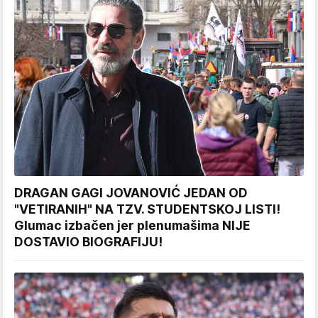
DRAGAN GAGI JOVANOVIĆ JEDAN OD
"VETIRANIH" NA TZV. STUDENTSKOJ LISTI!
Glumac izbačen jer plenumašima NIJE
DOSTAVIO BIOGRAFIJU!