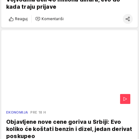
kada traju prijave
Reaguj
Komentariši
EKONOMIJA
PRE 18 H
Objavljene nove cene goriva u Srbiji: Evo
koliko će koštati benzin i dizel, jedan derivat
poskupeo