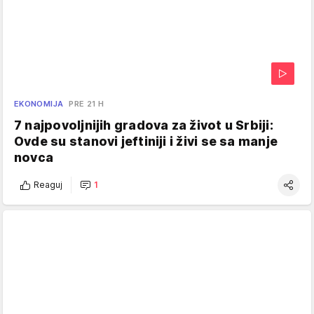
EKONOMIJA
PRE 21 H
7 najpovoljnijih gradova za život u Srbiji:
Ovde su stanovi jeftiniji i živi se sa manje
novca
Reaguj
1