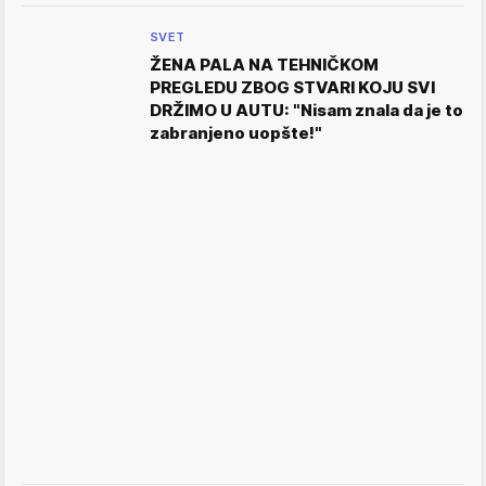
SVET
ŽENA PALA NA TEHNIČKOM
PREGLEDU ZBOG STVARI KOJU SVI
DRŽIMO U AUTU: "Nisam znala da je to
zabranjeno uopšte!"