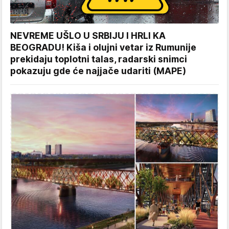
NEVREME UŠLO U SRBIJU I HRLI KA
BEOGRADU! Kiša i olujni vetar iz Rumunije
prekidaju toplotni talas, radarski snimci
pokazuju gde će najjače udariti (MAPE)