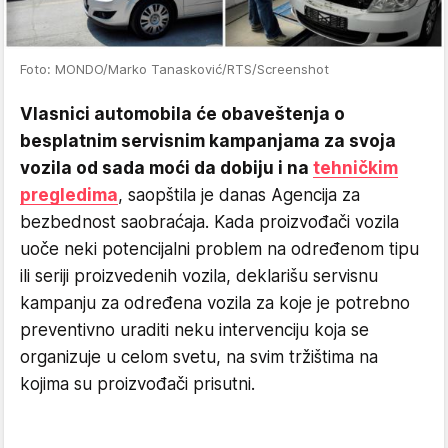
Foto: MONDO/Marko Tanasković/RTS/Screenshot
Vlasnici automobila će obaveštenja o
besplatnim servisnim kampanjama za svoja
vozila od sada moći da dobiju i na
tehničkim
pregledima
, saopštila je danas Agencija za
bezbednost saobraćaja. Kada proizvođači vozila
uoče neki potencijalni problem na određenom tipu
ili seriji proizvedenih vozila, deklarišu servisnu
kampanju za određena vozila za koje je potrebno
preventivno uraditi neku intervenciju koja se
organizuje u celom svetu, na svim tržištima na
kojima su proizvođači prisutni.