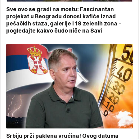
Sve ovo se gradi na mostu: Fascinantan
projekat u Beogradu donosi kafiće iznad
pešačkih staza, galerije i 19 zelenih zona -
pogledajte kakvo čudo niče na Savi
Srbiju prži paklena vrućina! Ovog datuma