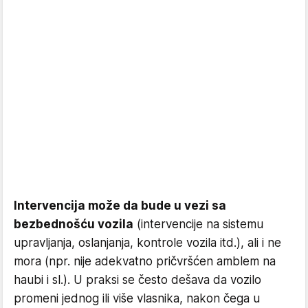
Intervencija može da bude u vezi sa
bezbednošću vozila
(intervencije na sistemu
upravljanja, oslanjanja, kontrole vozila itd.), ali i ne
mora (npr. nije adekvatno pričvršćen amblem na
haubi i sl.). U praksi se često dešava da vozilo
promeni jednog ili više vlasnika, nakon čega u