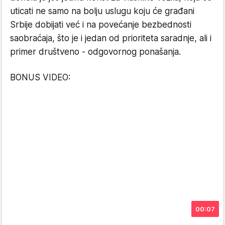
uticati ne samo na bolju uslugu koju će građani
Srbije dobijati već i na povećanje bezbednosti
saobraćaja, što je i jedan od prioriteta saradnje, ali i
primer društveno - odgovornog ponašanja.
BONUS VIDEO:
00:07