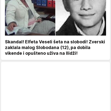
Skandal! Elfeta Veseli šeta na slobodi! Zverski
zaklala malog Slobodana (12), pa dobila
vikende i opušteno uživa na Ilidži!