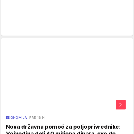
EKONOMIJA
PRE 16 H
Nova državna pomoć za poljoprivrednike:
Vojvodina deli 40 miliona dinara, evo do