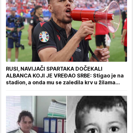
RUSI, NAVIJAČI SPARTAKA DOČEKALI
ALBANCA KOJI JE VREĐAO SRBE: Stigao je na
stadion, a onda mu se zaledila krv u žilama...