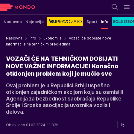
Naslovna
Najnovije
Sport
Info
Naslovna
Info
Ekonomija
Vozači će dobijate nove
informacije na tehničkim pregledima
VOZAČI ĆE NA TEHNIČKOM DOBIJATI
NOVE VAŽNE INFORMACIJE! Konačno
otklonjen problem koji je mučio sve
Ovaj problem je u Republici Srbiji uspešno
otklonjen zajedničkom akcijom koju su osmislili
Agencija za bezbednost saobraćaja Republike
Srbije i Srpska asocijacija uvoznika vozila i
delova.
Objavljeno 01.02.2024. 11:33h