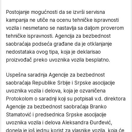
Postojanje mogućnosti da se izvrši servisna
kampanja ne utiče na ocenu tehničke ispravnosti
vozila i nesmetano se nastavlja sa daljom proverom
tehničke ispravnosti. Agencija za bezbednost
saobraćaja podseća građane da je otklanjanje
nedostataka ovog tipa, koja je deklarisao
proizvođač preko uvoznika vozila besplatno.
Uspešna saradnja Agencije za bezbednost
saobraćaja Republike Srbije i Srpske asocijacije
uvoznika vozila i delova, koja je ozvaničena
Protokolom o saradnji koji su potpisali v.d. direktora
Agencije za bezbednost saobraćaja Branko
Stamatović i predsednica Srpske asocijacije
uvoznika vozila i delova Aleksandra Đurđević,
donela je još jednu korist za vlasnike vozila, koja će