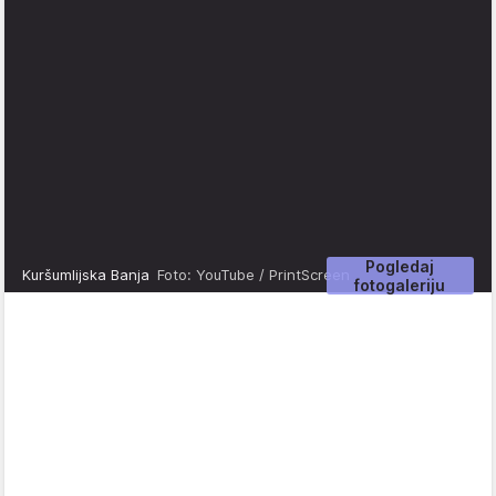
Pogledaj
Kuršumlijska Banja
Foto: YouTube / PrintScreen
fotogaleriju