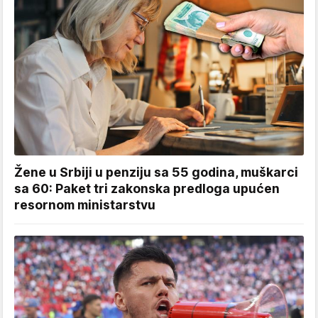
Žene u Srbiji u penziju sa 55 godina, muškarci
sa 60: Paket tri zakonska predloga upućen
resornom ministarstvu