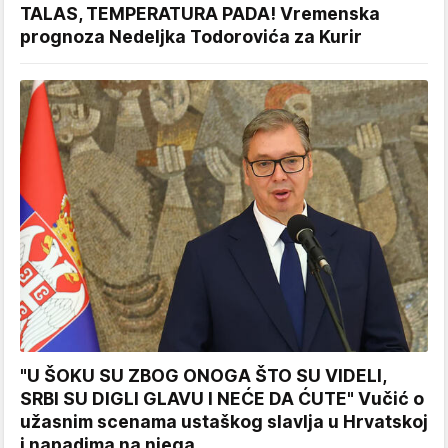
TALAS, TEMPERATURA PADA! Vremenska
prognoza Nedeljka Todorovića za Kurir
"U ŠOKU SU ZBOG ONOGA ŠTO SU VIDELI,
SRBI SU DIGLI GLAVU I NEĆE DA ĆUTE" Vučić o
užasnim scenama ustaškog slavlja u Hrvatskoj
i napadima na njega