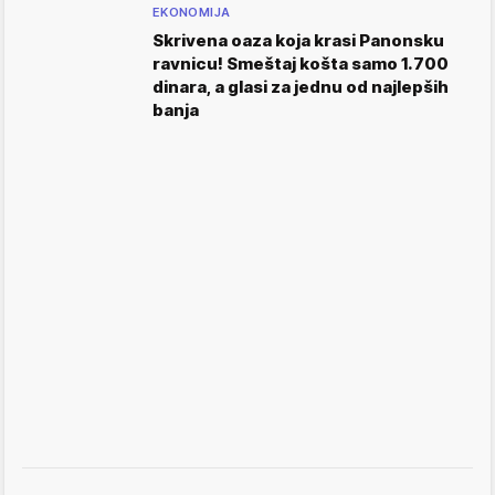
EKONOMIJA
Skrivena oaza koja krasi Panonsku
ravnicu! Smeštaj košta samo 1.700
dinara, a glasi za jednu od najlepših
banja