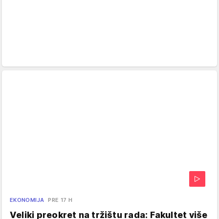
EKONOMIJA
PRE 17 H
Veliki preokret na tržištu rada: Fakultet više