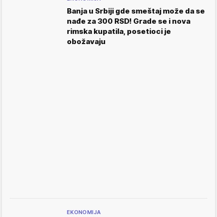
Banja u Srbiji gde smeštaj može da se
nađe za 300 RSD! Grade se i nova
rimska kupatila, posetioci je
obožavaju
EKONOMIJA