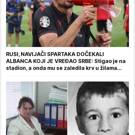
RUSI, NAVIJAČI SPARTAKA DOČEKALI
ALBANCA KOJI JE VREĐAO SRBE: Stigao je na
stadion, a onda mu se zaledila krv u žilama...