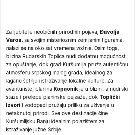
Za ljubitelje neobičnih prirodnih pojava,
Đavolja
Varoš,
sa svojim misterioznim zemljanim figurama,
nalazi se na oko sat vremena vožnje. Osim toga,
blizina Rudarskih Toplica nudi dodatnu mogućnost
za opuštanje, dok grad Kuršumlija pruža autentičnu
atmosferu srpskog malog grada, idealnog za
laganu šetnju i istraživanje lokalne kulture. Za
avanturiste, planina
Kopaonik
je u blizini, a nudi ski
staze i prelepe planinske pejzaže, dok
Toplički
Izvori
i vodopadi pružaju priliku za uživanje u
netaknutoj prirodi. Sve ove destinacije čine
Kuršumlijsku Banju idealnim polazištem za
istraživanje južne Srbije.