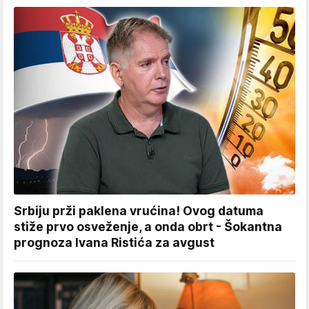
Srbiju prži paklena vrućina! Ovog datuma
stiže prvo osveženje, a onda obrt - Šokantna
prognoza Ivana Ristića za avgust