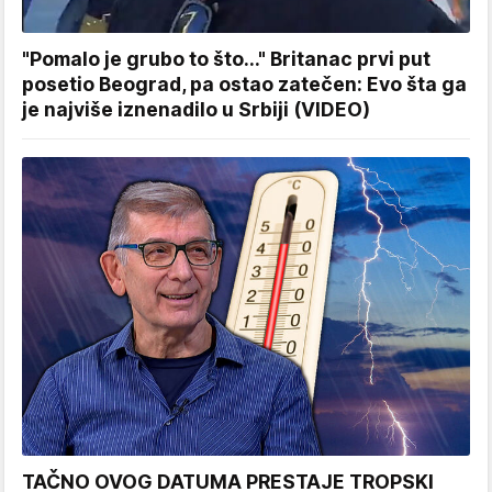
"Pomalo je grubo to što..." Britanac prvi put
posetio Beograd, pa ostao zatečen: Evo šta ga
je najviše iznenadilo u Srbiji (VIDEO)
TAČNO OVOG DATUMA PRESTAJE TROPSKI