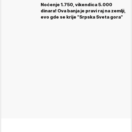
Noćenje 1.750, vikendica 5.000
dinara! Ova banja je pravi raj na zemlji,
evo gde se krije "Srpska Sveta gora"