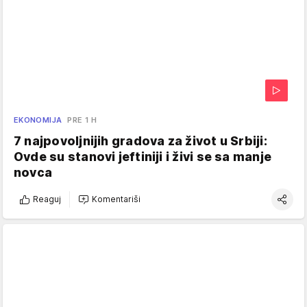
EKONOMIJA
PRE 1 H
7 najpovoljnijih gradova za život u Srbiji:
Ovde su stanovi jeftiniji i živi se sa manje
novca
Reaguj
Komentariši