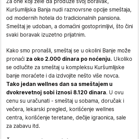
Za one koji žele da produže svoj boravak,
Kuršumlijska Banja nudi raznovrsne opcije smeštaja,
od modernih hotela do tradicionalnih pansiona.
Smeštaj je udoban, a domaćini gostoprimljivi, što čini
svaki boravak izuzetno prijatnim.
Kako smo pronašli, smeštaj se u okolini Banje može
pronaći
za oko 2.000 dinara po noćenju.
Ukoliko
se odlučite za smeštaj u kompleksu Kuršumlijske
banje moraćete i da izdvojite nešto više novca.
Tako jedan wellnes dan sa smeštajem u
dvokrevetnoj sobi iznosi 8.120 dinara
. U ovu
cenu su uračunati - smeštaj u sobama, doručak i
večera, lekarski pregled, korišćenje wellnes
centra, korišćenje teretane, dečije igraonica, sale
za zabavu itd.