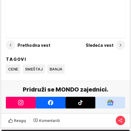
Prethodna vest
Sledeća vest
TAGOVI
CENE
SMEŠTAJ
BANJA
Pridruži se MONDO zajednici.
Reaguj
Komentariši