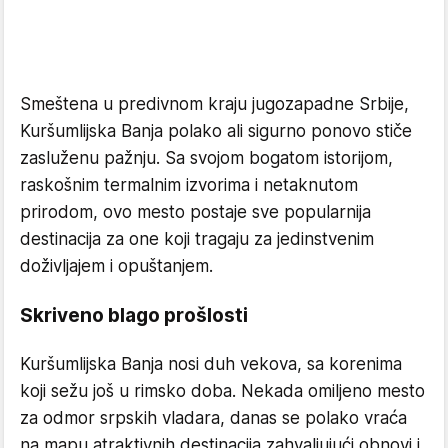
Smeštena u predivnom kraju jugozapadne Srbije,
Kuršumlijska Banja polako ali sigurno ponovo stiče
zasluženu pažnju. Sa svojom bogatom istorijom,
raskošnim termalnim izvorima i netaknutom
prirodom, ovo mesto postaje sve popularnija
destinacija za one koji tragaju za jedinstvenim
doživljajem i opuštanjem.
Skriveno blago prošlosti
Kuršumlijska Banja nosi duh vekova, sa korenima
koji sežu još u rimsko doba. Nekada omiljeno mesto
za odmor srpskih vladara, danas se polako vraća
na mapu atraktivnih destinacija zahvaljujući obnovi i