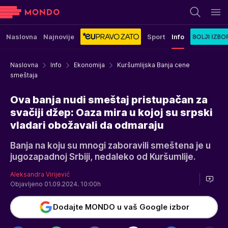
Naslovna
Najnovije
Sport
Info
Naslovna
Info
Ekonomija
Kuršumlijska Banja cene
smeštaja
Ova banja nudi smeštaj pristupačan za
svačiji džep: Oaza mira u kojoj su srpski
vladari obožavali da odmaraju
Banja na koju su mnogi zaboravili smeštena je u
jugozapadnoj Srbiji, nedaleko od Kuršumlije.
Aleksandra Virijević
Objavljeno 01.09.2024. 10:00h
Dodajte MONDO u vaš Google izbor