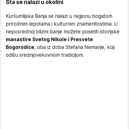
Šta se nalazi u okolini
Kuršumlijska Banja se nalazi u regionu bogatom
prirodnim lepotama i kulturnim znamenitostima. U
neposrednoj blizini banje možete posetiti istorijske
manastire Svetog Nikole i Presvete
Bogorodice
, oba iz doba Stefana Nemanje, koji
odišu srednjovekovnom tradicijom.