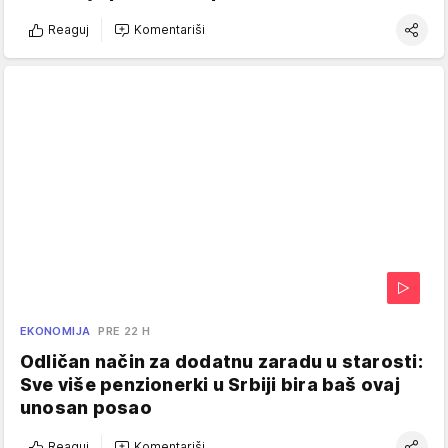
Reaguj
Komentariši
EKONOMIJA
PRE 22 H
Odličan način za dodatnu zaradu u starosti:
Sve više penzionerki u Srbiji bira baš ovaj
unosan posao
Reaguj
Komentariši