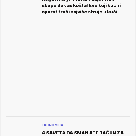
skupo da vas košta! Evo koji kućni
aparat troši najviše struje u kući
EKONOMIJA
4 SAVETA DA SMANJITE RAČUN ZA