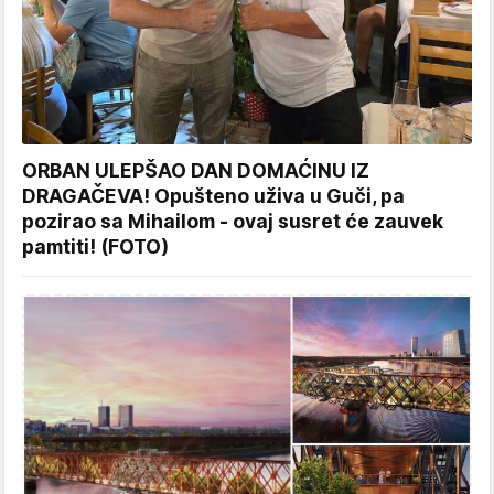
ORBAN ULEPŠAO DAN DOMAĆINU IZ
DRAGAČEVA! Opušteno uživa u Guči, pa
pozirao sa Mihailom - ovaj susret će zauvek
pamtiti! (FOTO)