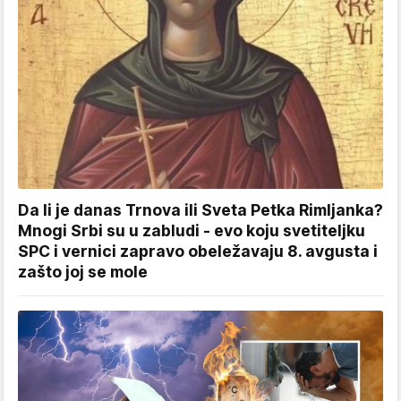
Da li je danas Trnova ili Sveta Petka Rimljanka?
Mnogi Srbi su u zabludi - evo koju svetiteljku
SPC i vernici zapravo obeležavaju 8. avgusta i
zašto joj se mole