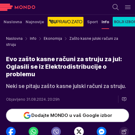
Naslovna
Najnovije
Sport
Info
Naslovna
Info
Ekonomija
Zašto kasne julski računi za
struju
Evo zašto kasne računi za struju za jul:
Oglasili se iz Elektrodistribucije o
problemu
Neki se pitaju zašto kasne julski računi za struju.
Objavljeno 31.08.2024. 20:29h
Dodajte MONDO u vaš Google izbor