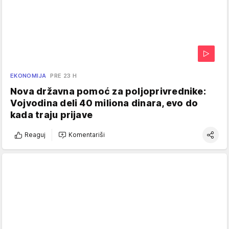
EKONOMIJA
PRE 23 H
Nova državna pomoć za poljoprivrednike:
Vojvodina deli 40 miliona dinara, evo do
kada traju prijave
Reaguj
Komentariši