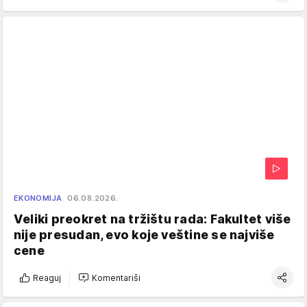
EKONOMIJA
06.08.2026.
Veliki preokret na tržištu rada: Fakultet više
nije presudan, evo koje veštine se najviše
cene
Reaguj
Komentariši