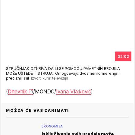
02:02
STRUČNJAK OTKRIVA DA LI SE POMOĆU PAMETNIH BROJILA
MOŽE UŠTEDETI STRUJA: Omogćavaju dvosmerno merenje i
precizniji su!
Izvor: kurir televizija
(
Dnevnik
/MONDO/
Ivana Vlajković
)
MOŽDA ĆE VAS ZANIMATI
EKONOMIJA
Isključivanje ovih uređaja može