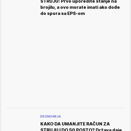
STRUJU: Prvo uporedite stanje na
brojilu, a ovo morate imati ako dođe
do spora sa EPS-om
EKONOMIJA
KAKO DA UMANJITE RAČUN ZA
STRUJU I DO 50 POSTO? Država daje