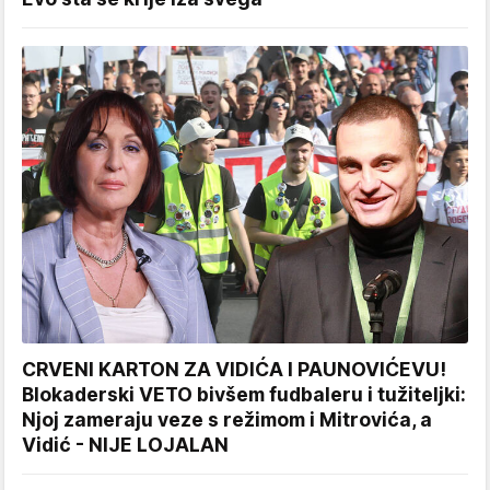
CRVENI KARTON ZA VIDIĆA I PAUNOVIĆEVU!
Blokaderski VETO bivšem fudbaleru i tužiteljki:
Njoj zameraju veze s režimom i Mitrovića, a
Vidić - NIJE LOJALAN