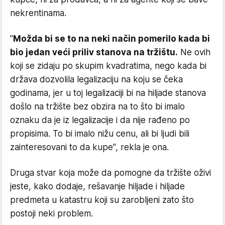
nekrentinama.
"
Možda bi se to na neki način pomerilo kada bi
bio jedan veći priliv stanova na tržištu.
Ne ovih
koji se zidaju po skupim kvadratima, nego kada bi
država dozvolila legalizaciju na koju se čeka
godinama, jer u toj legalizaciji bi na hiljade stanova
došlo na tržište bez obzira na to što bi imalo
oznaku da je iz legalizacije i da nije rađeno po
propisima. To bi imalo nižu cenu, ali bi ljudi bili
zainteresovani to da kupe", rekla je ona.
Druga stvar koja može da pomogne da tržište oživi
jeste, kako dodaje, rešavanje hiljade i hiljade
predmeta u katastru koji su zarobljeni zato što
postoji neki problem.