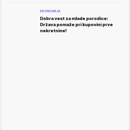
EKONOMIJA
Dobra vest za mlade porodice:
Država pomaže pri kupovini prve
nekretnine!