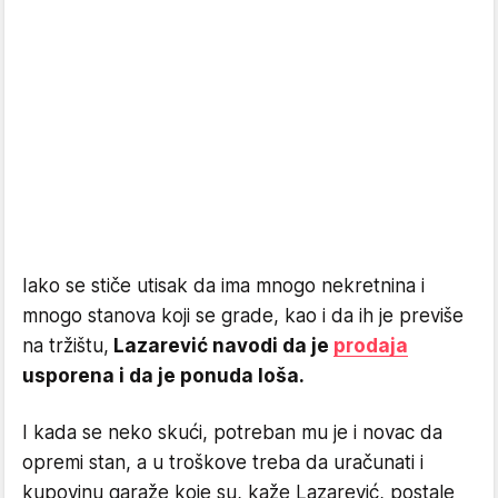
Iako se stiče utisak da ima mnogo nekretnina i
mnogo stanova koji se grade, kao i da ih je previše
na tržištu,
Lazarević navodi da je
prodaja
usporena i da je ponuda loša.
I kada se neko skući, potreban mu je i novac da
opremi stan, a u troškove treba da uračunati i
kupovinu garaže koje su, kaže Lazarević, postale