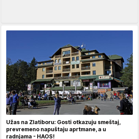
Užas na Zlatiboru: Gosti otkazuju smeštaj,
prevremeno napuštaju aprtmane, a u
radnjama - HAOS!