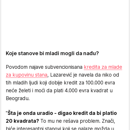
Koje stanove bi mladi mogli da nađu?
Povodom najave subvencionisana
kredita za mlade
za kupovinu stana
, Lazarević je navela da niko od
tih mladih ljudi koji dobije kredit za 100.000 evra
neće želeti i moći da plati 4.000 evra kvadrat u
Beogradu.
"
Šta je onda uradio - digao kredit da bi platio
20 kvadrata?
To mu ne rešava problem. Znači,
biće interesantni stanovi koji se nalaze možda u