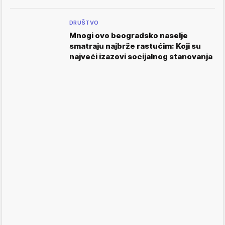
DRUŠTVO
Mnogi ovo beogradsko naselje
smatraju najbrže rastućim: Koji su
najveći izazovi socijalnog stanovanja