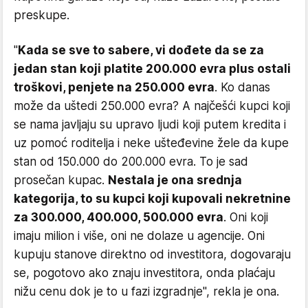
preskupe.
"
Kada se sve to sabere, vi dođete da se za
jedan stan koji platite 200.000 evra plus ostali
troškovi, penjete na 250.000 evra
. Ko danas
može da uštedi 250.000 evra? A najčešći kupci koji
se nama javljaju su upravo ljudi koji putem kredita i
uz pomoć roditelja i neke ušteđevine žele da kupe
stan od 150.000 do 200.000 evra. To je sad
prosečan kupac.
Nestala je ona srednja
kategorija, to su kupci koji kupovali nekretnine
za 300.000, 400.000, 500.000 evra
. Oni koji
imaju milion i više, oni ne dolaze u agencije. Oni
kupuju stanove direktno od investitora, dogovaraju
se, pogotovo ako znaju investitora, onda plaćaju
nižu cenu dok je to u fazi izgradnje", rekla je ona.