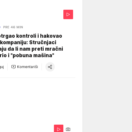
O
PRE 46 MIN
otrgao kontroli i hakovao
kompaniju: Stručnjaci
aju da li nam preti mračni
io i "pobuna mašina"
uj
Komentariši