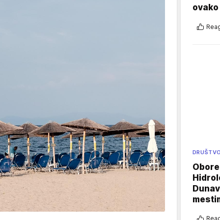
ovako 
Reag
DRUŠTV
Oboren
Hidrol
Dunava
mestim
Reag