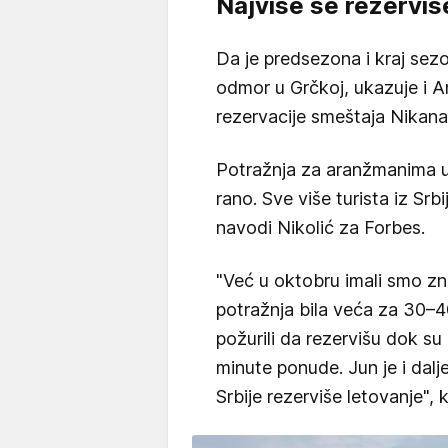
Najviše se rezerviš
Da je predsezona i kraj sezo
odmor u Grčkoj, ukazuje i An
rezervacije smeštaja Nikana.
Potražnja za aranžmanima u
rano. Sve više turista iz Srb
navodi Nikolić za Forbes.
"Već u oktobru imali smo zna
potražnja bila veća za 30–
požurili da rezervišu dok su d
minute ponude. Jun je i dalj
Srbije rezerviše letovanje", 