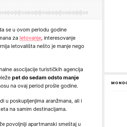
 da se u ovom periodu godine
nžmana za
letovanje
, interesovanje
arnija letovališta nešto je manje nego
alne asocijacije turističkih agencija
eleže
pet do sedam odsto manje
MOND
osu na ovaj period prošle godine.
i u poskupljenjima aranžmana, ali i
keta na samim destinacijama.
že povoljniji apartmanski smeštaj u