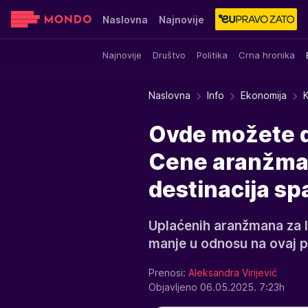
Naslovna
Najnovije
Najnovije
Društvo
Politika
Crna hronika
Sensa
Stvar ukusa
Yumama
Naslovna
Info
Ekonomija
Ovde možete da
Cene aranžman
destinacija sp
Uplaćenih aranžmana za l
manje u odnosu na ovaj p
Prenosi:
Aleksandra Virijević
Objavljeno 06.05.2025. 7:23h