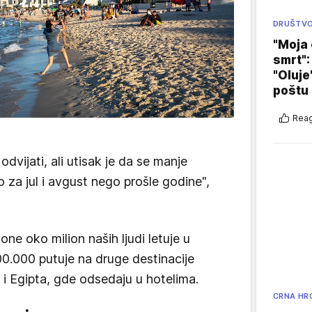
DRUŠTV
"Moja 
smrt":
"Oluje
poštu
Reag
dvijati, ali utisak je da se manje
 za jul i avgust nego prošle godine",
ne oko milion naših ljudi letuje u
0.000 putuje na druge destinacije
e i Egipta, gde odsedaju u hotelima.
CRNA HR