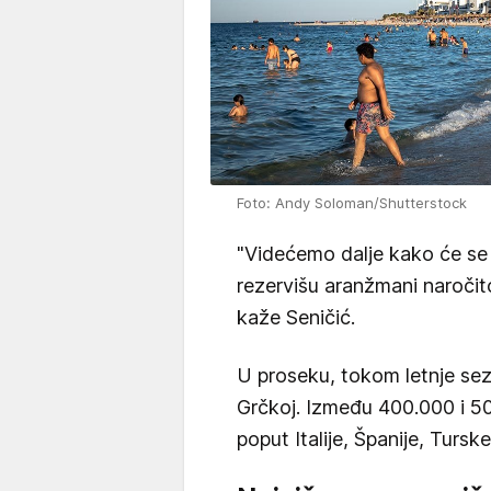
Foto: Andy Soloman/Shutterstock
"Videćemo dalje kako će se o
rezervišu aranžmani naročito
kaže Seničić.
U proseku, tokom letnje sezo
Grčkoj. Između 400.000 i 50
poput Italije, Španije, Tursk