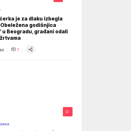
O
ćerka je za dlaku izbegla
 Obeležena godišnjica
" u Beogradu, građani odali
 žrtvama
uj
1
ONIKA