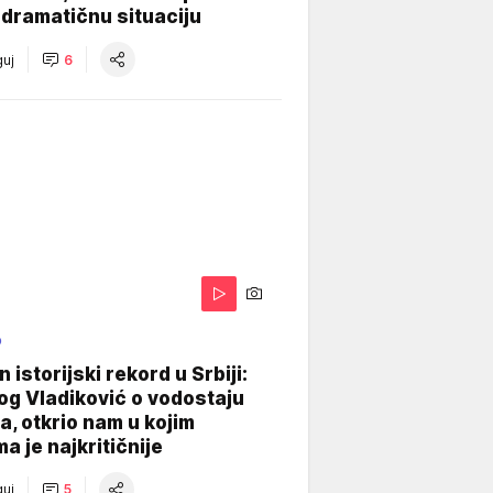
dramatičnu situaciju
uj
6
O
 istorijski rekord u Srbiji:
og Vladiković o vodostaju
, otkrio nam u kojim
a je najkritičnije
uj
5