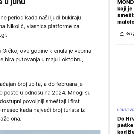
e u junu
MONDO
koji j
smešte
ne period kada naši ljudi bukiraju
malole
a Nikolić, vlasnica platforme za
Reag
gr.
 Grčkoj ove godine krenula je veoma
ije bira putovanja u maju i oktobru,
čajan broj upita, a do februara je
40 posto u odnosu na 2024. Mnogi su
ostupni povoljniji smeštaji i first
e mesec kada najveći broj turista iz
DRUŠTV
kaže ona.
Do Hr
peške
kod B