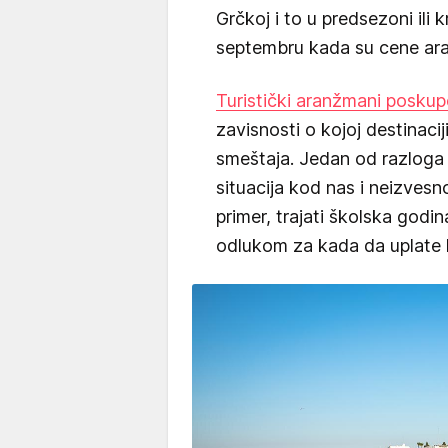
Grčkoj i to u predsezoni ili
septembru kada su cene ar
Turistički aranžmani poskup
zavisnosti o kojoj destinaciji
smeštaja. Jedan od razloga 
situacija kod nas i neizves
primer, trajati školska god
odlukom za kada da uplate 