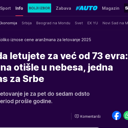
Sport
Info
Zabava
Magazin
Ekonomija
Srbija
Beograd na Mondu
Svet
EX YU
Novi Sad na 
Koliko iznose cene aranžmana za letovanje 2025
 letujete za već od 73 evra:
a otišle u nebesa, jedna
as za Srbe
etovanje je za pet do sedam odsto
eriod prošle godine.
Komentariši