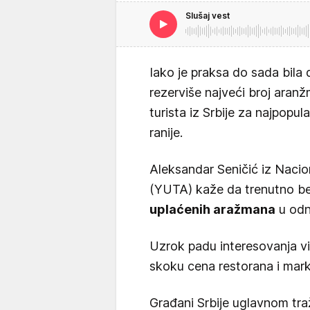
Slušaj vest
Iako je praksa do sada bila
rezerviše najveći broj ara
turista iz Srbije za najpopul
ranije.
Aleksandar Seničić iz Nacion
(YUTA) kaže da trenutno b
uplaćenih aražmana
u odn
Uzrok padu interesovanja vid
skoku cena restorana i mar
Građani Srbije uglavnom tra