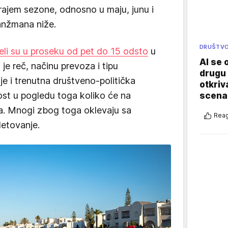
 krajem sezone, odnosno u maju, junu i
anžmana niže.
DRUŠTV
eli su u proseku od pet do 15 odsto
u
AI se 
 je reč, načinu prevoza i tipu
drugu 
je i trenutna društveno-politička
otkriv
nost u pogledu toga koliko će na
scenar
ina. Mnogi zbog toga oklevaju sa
Reag
letovanje.