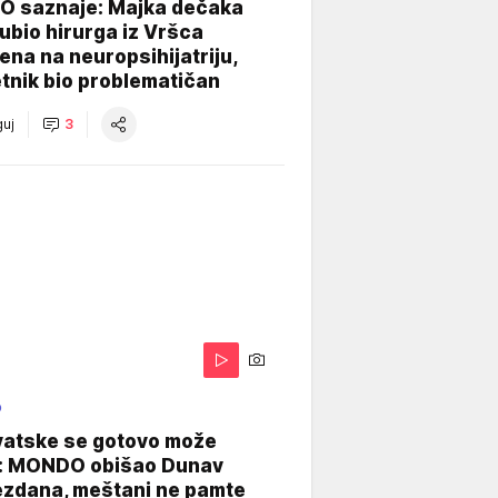
 saznaje: Majka dečaka
e ubio hirurga iz Vršca
na na neuropsihijatriju,
tnik bio problematičan
uj
3
O
vatske se gotovo može
: MONDO obišao Dunav
ezdana, meštani ne pamte