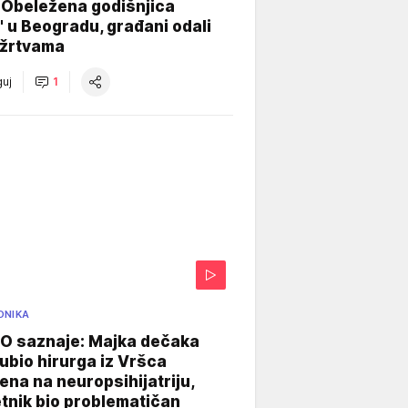
 Obeležena godišnjica
" u Beogradu, građani odali
 žrtvama
uj
1
ONIKA
 saznaje: Majka dečaka
e ubio hirurga iz Vršca
na na neuropsihijatriju,
tnik bio problematičan