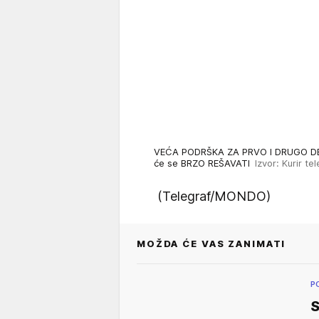
VEĆA PODRŠKA ZA PRVO I DRUGO DETE:
će se BRZO REŠAVATI
Izvor: Kurir tel
(Telegraf/MONDO)
MOŽDA ĆE VAS ZANIMATI
P
S