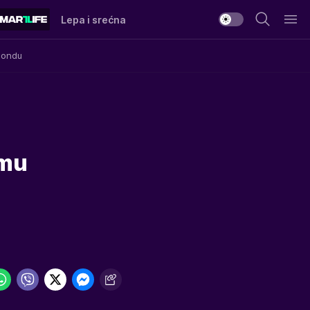
Lepa i srećna
Mondu
 mu