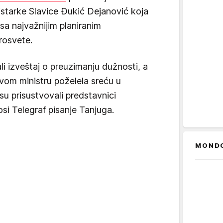
starke Slavice Đukić Dejanović koja
sa najvažnijim planiranim
rosvete.
li izveštaj o preuzimanju dužnosti, a
vom ministru poželela sreću u
 su prisustvovali predstavnici
si Telegraf pisanje Tanjuga.
MOND