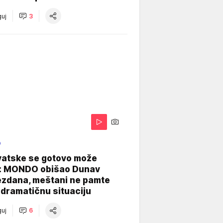
uj
3
O
vatske se gotovo može
: MONDO obišao Dunav
ezdana, meštani ne pamte
dramatičnu situaciju
uj
6