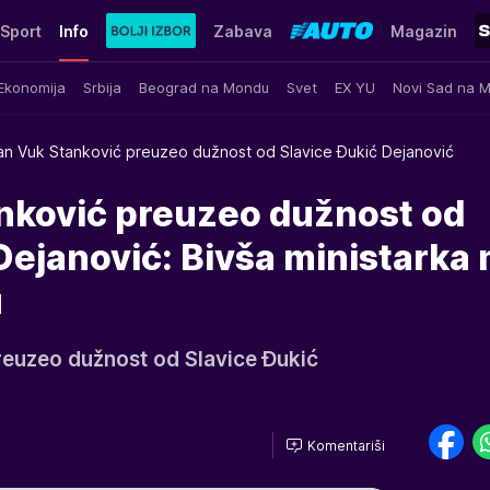
Sport
Info
Zabava
Magazin
Ekonomija
Srbija
Beograd na Mondu
Svet
EX YU
Novi Sad na 
an Vuk Stanković preuzeo dužnost od Slavice Đukić Dejanović
nković preuzeo dužnost od
Dejanović: Bivša ministarka
u
reuzeo dužnost od Slavice Đukić
Komentariši