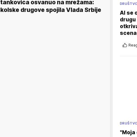
tankovića osvanuo na mrežama:
DRUŠTV
kolske drugove spojila Vlada Srbije
AI se 
drugu 
otkriv
scenar
Reag
DRUŠTV
"Moja 