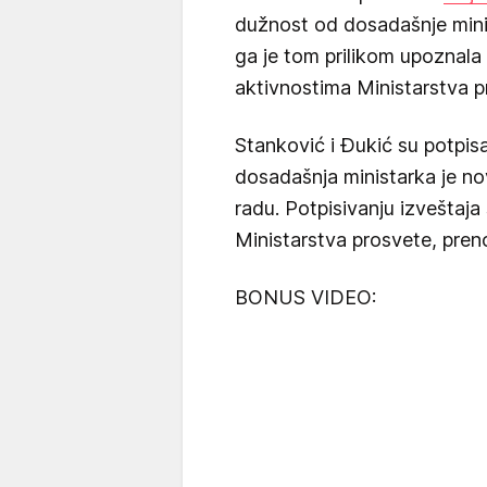
dužnost od dosadašnje mini
ga je tom prilikom upoznala 
aktivnostima Ministarstva p
Stanković i Đukić su potpisa
dosadašnja ministarka je no
radu. Potpisivanju izveštaja
Ministarstva prosvete, preno
BONUS VIDEO: