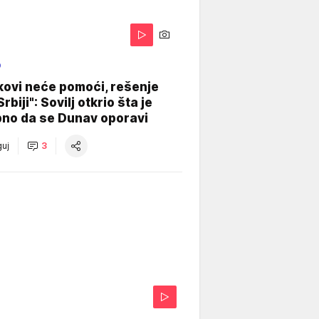
O
kovi neće pomoći, rešenje
Srbiji": Sovilj otkrio šta je
bno da se Dunav oporavi
uj
3