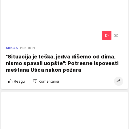
SRBIJA
PRE 19 H
"Situacija je teška, jedva dišemo od dima,
nismo spavali uopšte": Potresne ispovesti
meštana Ušća nakon požara
Reaguj
Komentariši