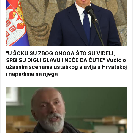
"U ŠOKU SU ZBOG ONOGA ŠTO SU VIDELI,
SRBI SU DIGLI GLAVU I NEĆE DA ĆUTE" Vučić o
užasnim scenama ustaškog slavlja u Hrvatskoj
i napadima na njega