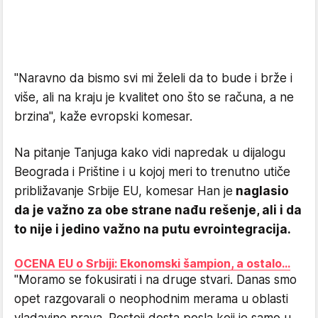
"Naravno da bismo svi mi želeli da to bude i brže i
više, ali na kraju je kvalitet ono što se računa, a ne
brzina", kaže evropski komesar.
Na pitanje Tanjuga kako vidi napredak u dijalogu
Beograda i Prištine i u kojoj meri to trenutno utiče
približavanje Srbije EU, komesar Han je
naglasio
da je važno za obe strane nađu rešenje, ali i da
to nije i jedino važno na putu evrointegracija.
OCENA EU o Srbiji: Ekonomski šampion, a ostalo...
"Moramo se fokusirati i na druge stvari. Danas smo
opet razgovarali o neophodnim merama u oblasti