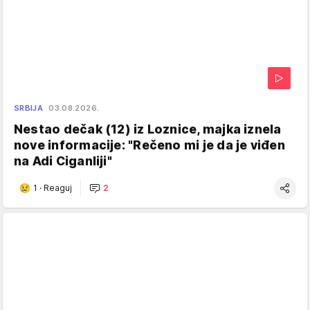
SRBIJA
03.08.2026.
Nestao dečak (12) iz Loznice, majka iznela
nove informacije: "Rečeno mi je da je viđen
na Adi Ciganliji"
1
·
Reaguj
2