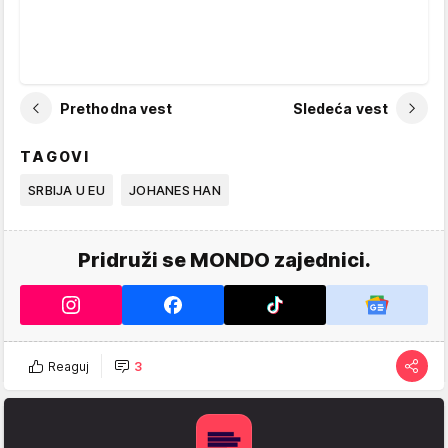
Prethodna vest
Sledeća vest
TAGOVI
SRBIJA U EU
JOHANES HAN
Pridruži se MONDO zajednici.
Reaguj
3