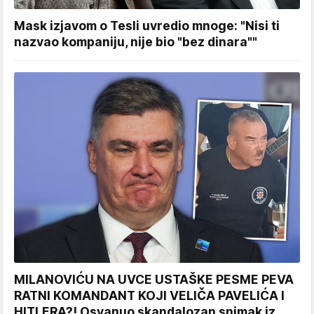
Mask izjavom o Tesli uvredio mnoge: "Nisi ti
nazvao kompaniju, nije bio "bez dinara""
MILANOVIĆU NA UVCE USTAŠKE PESME PEVA
RATNI KOMANDANT KOJI VELIČA PAVELIĆA I
HITLERA?! Osvanuo skandalozan snimak iz