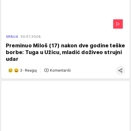
SRBIJA
30.07.2026.
Preminuo Miloš (17) nakon dve godine teške
borbe: Tuga u Užicu, mladić doživeo strujni
udar
3
·
Reaguj
Komentariši