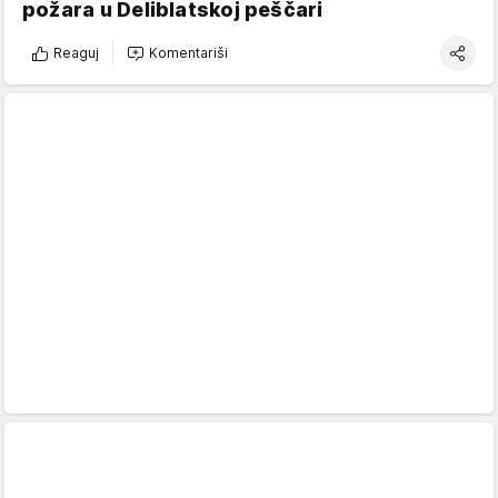
požara u Deliblatskoj peščari
Reaguj
Komentariši