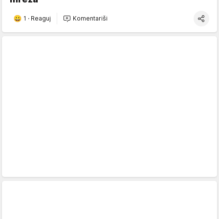
1
·
Reaguj
Komentariši