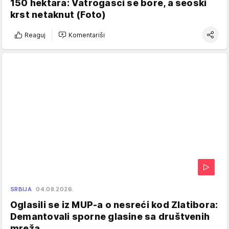
150 hektara: Vatrogasci se bore, a seoski
krst netaknut (Foto)
Reaguj
Komentariši
SRBIJA
04.08.2026.
Oglasili se iz MUP-a o nesreći kod Zlatibora:
Demantovali sporne glasine sa društvenih
mreža