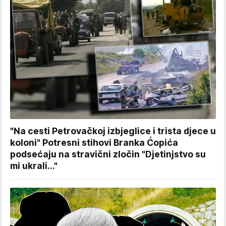
"Na cesti Petrovačkoj izbjeglice i trista djece u
koloni" Potresni stihovi Branka Ćopića
podsećaju na stravični zločin "Djetinjstvo su
mi ukrali..."