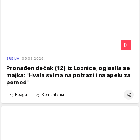
SRBIJA
03.08.2026.
Pronađen dečak (12) iz Loznice, oglasila se
majka: "Hvala svima na potrazi i na apelu za
pomoć"
Reaguj
Komentariši