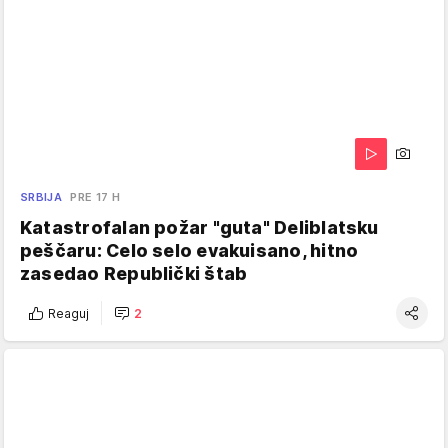
SRBIJA
PRE 17 H
Katastrofalan požar "guta" Deliblatsku
peščaru: Celo selo evakuisano, hitno
zasedao Republički štab
Reaguj
2