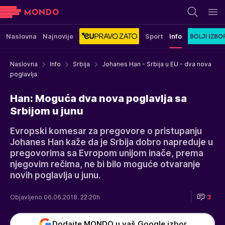
Naslovna
Najnovije
Sport
Info
Naslovna
Info
Srbija
Johanes Han - Srbija u EU - dva nova
poglavlja
Han: Moguća dva nova poglavlja sa
Srbijom u junu
Evropski komesar za pregovore o pristupanju
Johanes Han kaže da je Srbija dobro napreduje u
pregovorima sa Evropom unijom inače, prema
njegovim rečima, ne bi bilo moguće otvaranje
novih poglavlja u junu.
Objavljeno 06.06.2018. 22:20h
3
Dodajte MONDO u vaš Google izbor