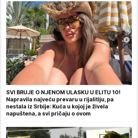
SVI BRUJE O NJENOM ULASKU U ELITU 10!
Napravila najveću prevaru u rijalitiju, pa
nestala iz Srbije: Kuća u kojoj je živela
napuštena, a svi pričaju o ovom