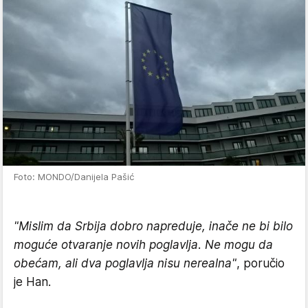
Foto: MONDO/Danijela Pašić
"Mislim da Srbija dobro napreduje, inače ne bi bilo
moguće otvaranje novih poglavlja. Ne mogu da
obećam, ali dva poglavlja nisu nerealna"
, poručio
je Han.