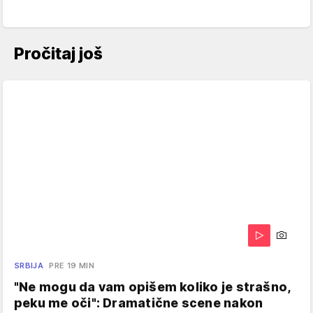
Pročitaj još
SRBIJA
PRE 19 MIN
"Ne mogu da vam opišem koliko je strašno,
peku me oči": Dramatične scene nakon