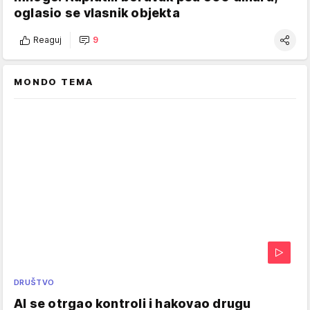
oglasio se vlasnik objekta
Reaguj
9
MONDO TEMA
DRUŠTVO
AI se otrgao kontroli i hakovao drugu