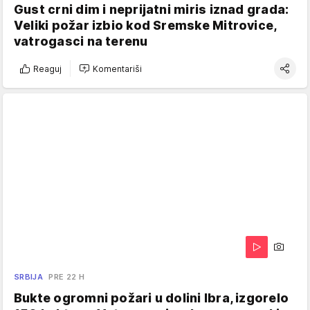
Gust crni dim i neprijatni miris iznad grada:
Veliki požar izbio kod Sremske Mitrovice,
vatrogasci na terenu
Reaguj
Komentariši
SRBIJA
PRE 22 H
Bukte ogromni požari u dolini Ibra, izgorelo