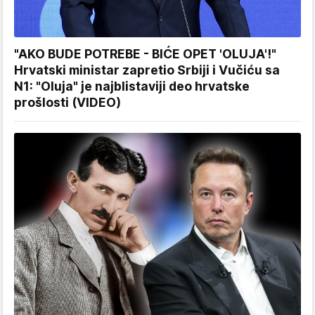
"AKO BUDE POTREBE - BIĆE OPET 'OLUJA'!"
Hrvatski ministar zapretio Srbiji i Vučiću sa
N1: "Oluja" je najblistaviji deo hrvatske
prošlosti (VIDEO)