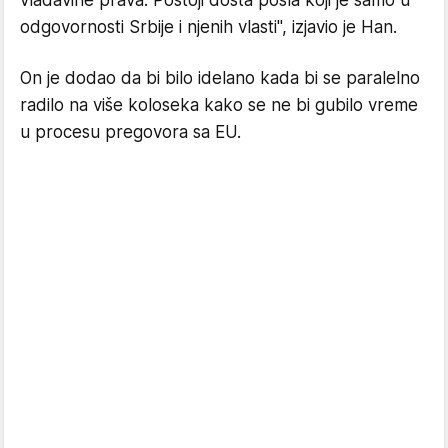
vladavine prava. Postoji dosta posla koji je samo u
odgovornosti Srbije i njenih vlasti", izjavio je Han.
On je dodao da bi bilo idelano kada bi se paralelno
radilo na više koloseka kako se ne bi gubilo vreme
u procesu pregovora sa EU.