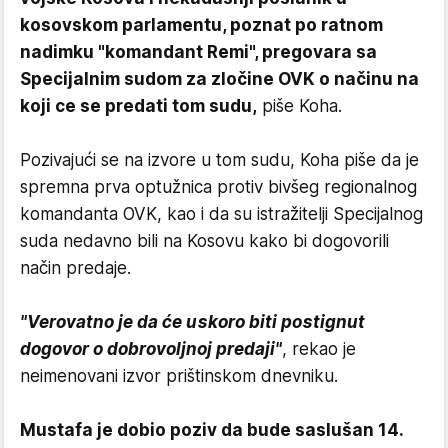
kosovskom parlamentu, poznat po ratnom
nadimku "komandant Remi", pregovara sa
Specijalnim sudom za zločine OVK o načinu na
koji ce se predati tom sudu,
piše Koha.
Pozivajući se na izvore u tom sudu, Koha piše da je
spremna prva optužnica protiv bivšeg regionalnog
komandanta OVK, kao i da su istražitelji Specijalnog
suda nedavno bili na Kosovu kako bi dogovorili
način predaje.
"Verovatno je da će uskoro biti postignut
dogovor o dobrovoljnoj predaji"
, rekao je
neimenovani izvor prištinskom dnevniku.
Mustafa je dobio poziv da bude saslušan 14.