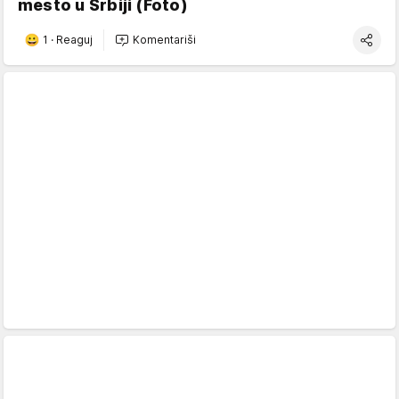
mesto u Srbiji (Foto)
1
·
Reaguj
Komentariši