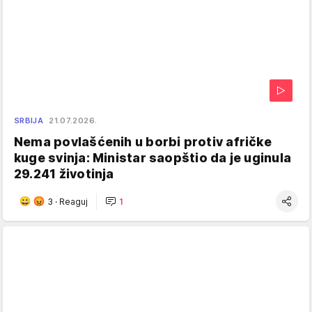
SRBIJA
21.07.2026.
Nema povlašćenih u borbi protiv afričke
kuge svinja: Ministar saopštio da je uginula
29.241 životinja
3
·
Reaguj
1