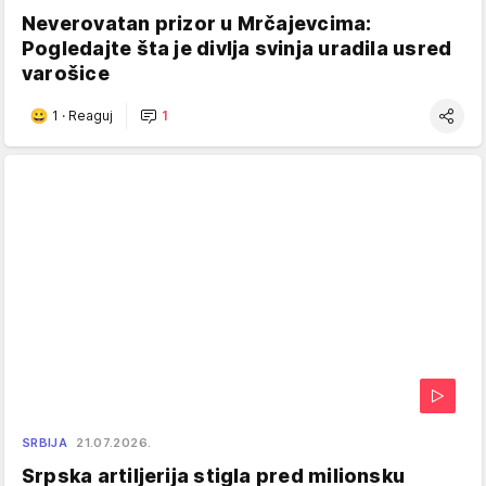
Neverovatan prizor u Mrčajevcima:
Pogledajte šta je divlja svinja uradila usred
varošice
1
·
Reaguj
1
SRBIJA
21.07.2026.
Srpska artiljerija stigla pred milionsku