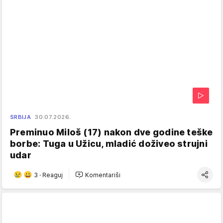
SRBIJA
30.07.2026.
Preminuo Miloš (17) nakon dve godine teške
borbe: Tuga u Užicu, mladić doživeo strujni
udar
3
·
Reaguj
Komentariši