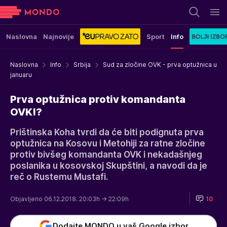
Naslovna
Najnovije
Sport
Info
Naslovna
Info
Srbija
Sud za zločine OVK - prva optužnica u
januaru
Prva optužnica protiv komandanta
OVK!?
Prištinska Koha tvrdi da će biti podignuta prva
optužnica na Kosovu i Metohiji za ratne zločine
protiv bivšeg komandanta OVK i nekadašnjeg
poslanika u kosovskoj Skupštini, a navodi da je
reč o Rustemu Mustafi.
Objavljeno 06.12.2018. 20:03h
→ 22:09h
10
Dodajte MONDO u vaš Google izbor