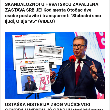
SKANDALOZNO! U HRVATSKOJ ZAPALJENA
ZASTAVA SRBIJE! Kod mesta Otočac dve
osobe postavile i transparent: "Slobodni smo
ljudi, Oluja '95" (VIDEO)
USTAŠKA HISTERIJA ZBOG VUČIĆEVOG