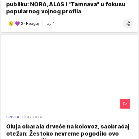
publiku: NORA, ALAS i "Tamnava" u fokusu
popularnog vojnog profila
2
·
Reaguj
1
SRBIJA
18.07.2026.
Oluja obarala drveće na kolovoz, saobraćaj
otežan: Žestoko nevreme pogodilo ovo