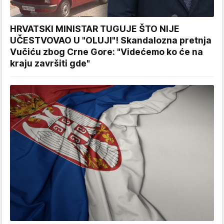
HRVATSKI MINISTAR TUGUJE ŠTO NIJE
UČESTVOVAO U "OLUJI"! Skandalozna pretnja
Vučiću zbog Crne Gore: "Videćemo ko će na
kraju završiti gde"