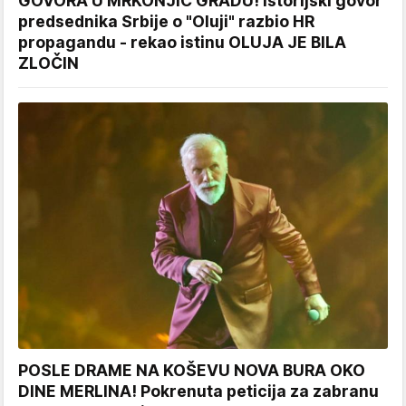
GOVORA U MRKONJIĆ GRADU! Istorijski govor
predsednika Srbije o "Oluji" razbio HR
propagandu - rekao istinu OLUJA JE BILA
ZLOČIN
POSLE DRAME NA KOŠEVU NOVA BURA OKO
DINE MERLINA! Pokrenuta peticija za zabranu