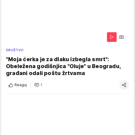
DRUŠTVO
"Moja ćerka je za dlaku izbegla smrt":
Obeležena godišnjica "Oluje" u Beogradu,
građani odali poštu žrtvama
Reaguj
1