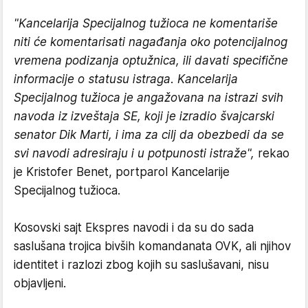
"Kancelarija Specijalnog tužioca ne komentariše
niti će komentarisati nagađanja oko potencijalnog
vremena podizanja optužnica, ili davati specifične
informacije o statusu istraga. Kancelarija
Specijalnog tužioca je angažovana na istrazi svih
navoda iz izveštaja SE, koji je izradio švajcarski
senator Dik Marti, i ima za cilj da obezbedi da se
svi navodi adresiraju i u potpunosti istraže",
rekao
je Kristofer Benet, portparol Kancelarije
Specijalnog tužioca.
Kosovski sajt Ekspres navodi i da su do sada
saslušana trojica bivših komandanata OVK, ali njihov
identitet i razlozi zbog kojih su saslušavani, nisu
objavljeni.