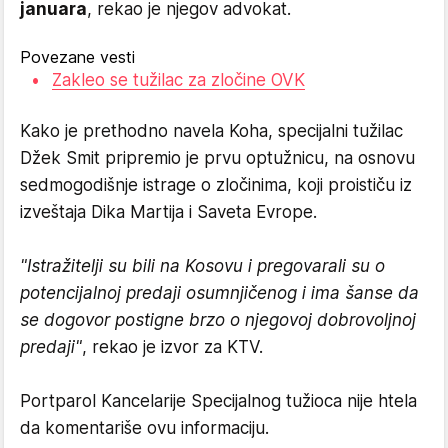
januara
, rekao je njegov advokat.
Povezane vesti
Zakleo se tužilac za zločine OVK
Kako je prethodno navela Koha, specijalni tužilac
Džek Smit pripremio je prvu optužnicu, na osnovu
sedmogodišnje istrage o zločinima, koji proističu iz
izveštaja Dika Martija i Saveta Evrope.
"Istražitelji su bili na Kosovu i pregovarali su o
potencijalnoj predaji osumnjičenog i ima šanse da
se dogovor postigne brzo o njegovoj dobrovoljnoj
predaji"
, rekao je izvor za KTV.
Portparol Kancelarije Specijalnog tužioca nije htela
da komentariše ovu informaciju.