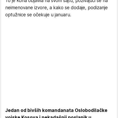
To je Koha objavila na svom sajtu, pozivajući se na
neimenovane izvore, a kako se dodaje, podizanje
optužnice se očekuje u januaru.
Jedan od bivših komandanata Oslobodilačke
vojske Kosova i nekadašnji poslanik u