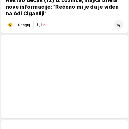
Nestao dečak (12) iz Loznice, majka iznela
nove informacije: "Rečeno mi je da je viđen
na Adi Ciganliji"
1
·
Reaguj
2