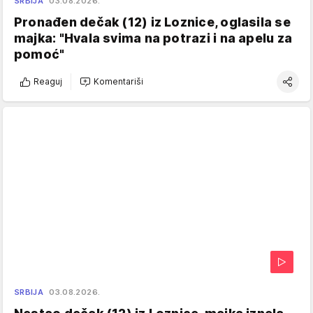
SRBIJA
03.08.2026.
Pronađen dečak (12) iz Loznice, oglasila se
majka: "Hvala svima na potrazi i na apelu za
pomoć"
Reaguj
Komentariši
SRBIJA
03.08.2026.