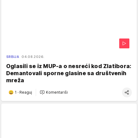
SRBIJA
04.08.2026.
Oglasili se iz MUP-a o nesreći kod Zlatibora:
Demantovali sporne glasine sa društvenih
mreža
1
·
Reaguj
Komentariši