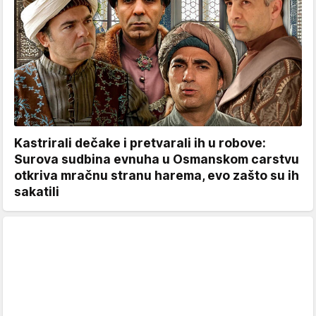
Kastrirali dečake i pretvarali ih u robove:
Surova sudbina evnuha u Osmanskom carstvu
otkriva mračnu stranu harema, evo zašto su ih
sakatili