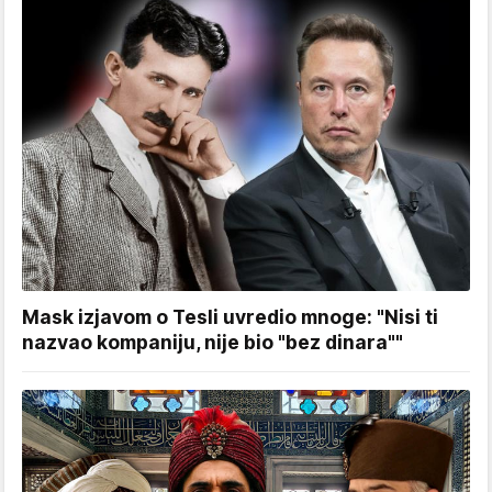
Mask izjavom o Tesli uvredio mnoge: "Nisi ti
nazvao kompaniju, nije bio "bez dinara""