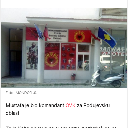
Foto: MONDO/L.S.
Mustafa je bio komandant
OVK
za Podujevsku
oblast.