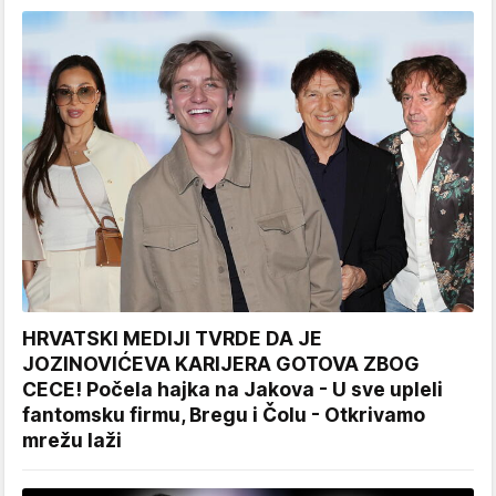
HRVATSKI MEDIJI TVRDE DA JE
JOZINOVIĆEVA KARIJERA GOTOVA ZBOG
CECE! Počela hajka na Jakova - U sve upleli
fantomsku firmu, Bregu i Čolu - Otkrivamo
mrežu laži