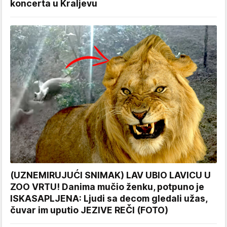
koncerta u Kraljevu
(UZNEMIRUJUĆI SNIMAK) LAV UBIO LAVICU U
ZOO VRTU! Danima mučio ženku, potpuno je
ISKASAPLJENA: Ljudi sa decom gledali užas,
čuvar im uputio JEZIVE REČI (FOTO)