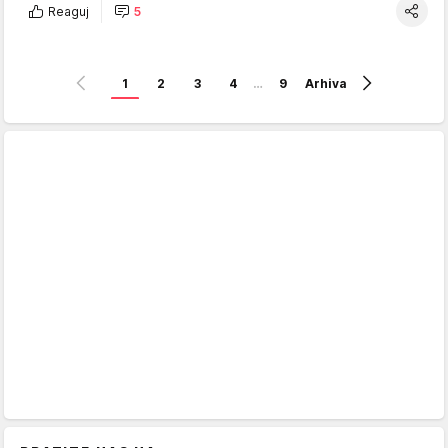
Reaguj
5
1
2
3
4
…
9
Arhiva