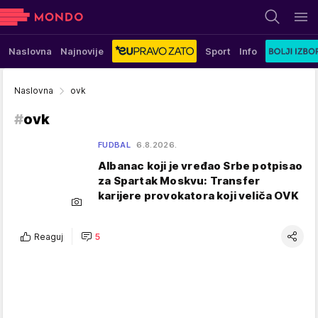
Naslovna
Najnovije
Sport
Info
Naslovna
ovk
#
ovk
FUDBAL
6.8.2026.
Albanac koji je vređao Srbe potpisao
za Spartak Moskvu: Transfer
karijere provokatora koji veliča OVK
Reaguj
5