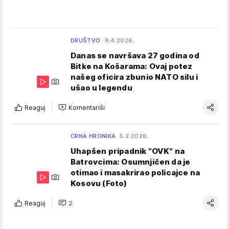
DRUŠTVO
9.4.2026.
Danas se navršava 27 godina od
Bitke na Košarama: Ovaj potez
našeg oficira zbunio NATO silu i
ušao u legendu
Reaguj
Komentariši
CRNA HRONIKA
5.2.2026.
Uhapšen pripadnik "OVK" na
Batrovcima: Osumnjičen da je
otimao i masakrirao policajce na
Kosovu (Foto)
Reaguj
2