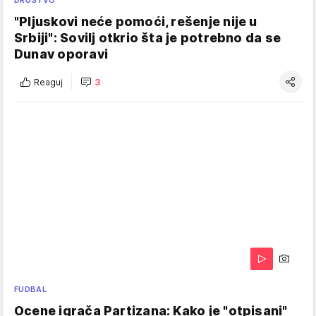
DRUŠTVO
"Pljuskovi neće pomoći, rešenje nije u
Srbiji": Sovilj otkrio šta je potrebno da se
Dunav oporavi
Reaguj
3
FUDBAL
Ocene igrača Partizana: Kako je "otpisani"