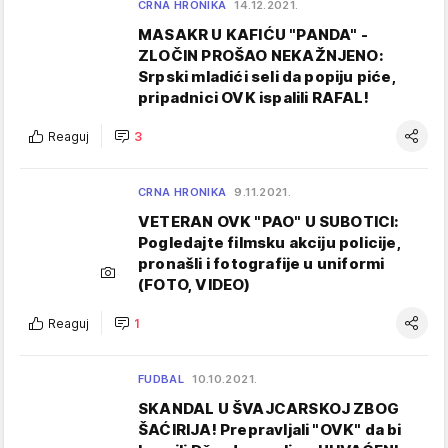
CRNA HRONIKA
14.12.2021.
MASAKR U KAFIĆU "PANDA" -
ZLOČIN PROŠAO NEKAŽNJENO:
Srpski mladići seli da popiju piće,
pripadnici OVK ispalili RAFAL!
Reaguj
3
CRNA HRONIKA
9.11.2021.
VETERAN OVK "PAO" U SUBOTICI:
Pogledajte filmsku akciju policije,
pronašli i fotografije u uniformi
(FOTO, VIDEO)
Reaguj
1
FUDBAL
10.10.2021.
SKANDAL U ŠVAJCARSKOJ ZBOG
ŠAĆIRIJA! Prepravljali "OVK" da bi