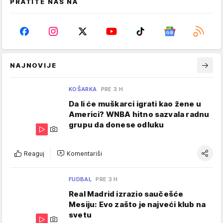
PRATITE NAS NA
NAJNOVIJE
KOŠARKA
PRE 3 H
Da li će muškarci igrati kao žene u
Americi? WNBA hitno sazvala radnu
grupu da donese odluku
Reaguj
Komentariši
FUDBAL
PRE 3 H
Real Madrid izrazio saučešće
Mesiju: Evo zašto je najveći klub na
svetu