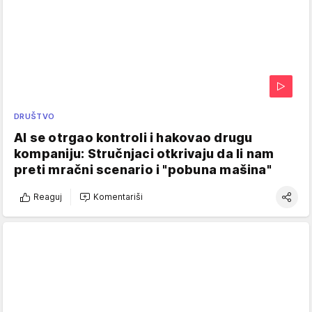
DRUŠTVO
AI se otrgao kontroli i hakovao drugu
kompaniju: Stručnjaci otkrivaju da li nam
preti mračni scenario i "pobuna mašina"
Reaguj
Komentariši