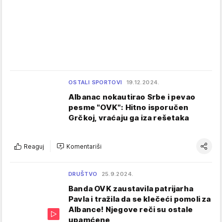
OSTALI SPORTOVI
19.12.2024.
Albanac nokautirao Srbe i pevao
pesme "OVK": Hitno isporučen
Grčkoj, vraćaju ga iza rešetaka
Reaguj
Komentariši
DRUŠTVO
25.9.2024.
Banda OVK zaustavila patrijarha
Pavla i tražila da se klečeći pomoli za
Albance! Njegove reči su ostale
upamćene