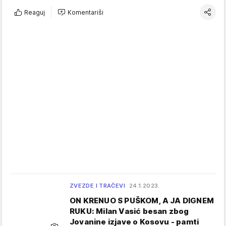
Reaguj
Komentariši
ZVEZDE I TRAČEVI
24.1.2023.
ON KRENUO S PUŠKOM, A JA DIGNEM
RUKU: Milan Vasić besan zbog
Jovanine izjave o Kosovu - pamti