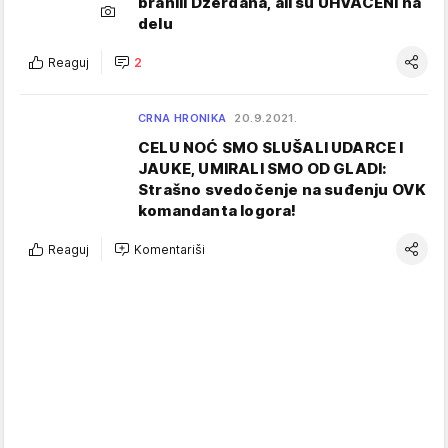
branili Džerdana, ali su UHVAĆENI na
delu
Reaguj
2
CRNA HRONIKA
20.9.2021.
CELU NOĆ SMO SLUŠALI UDARCE I
JAUKE, UMIRALI SMO OD GLADI:
Strašno svedočenje na suđenju OVK
komandanta logora!
Reaguj
Komentariši