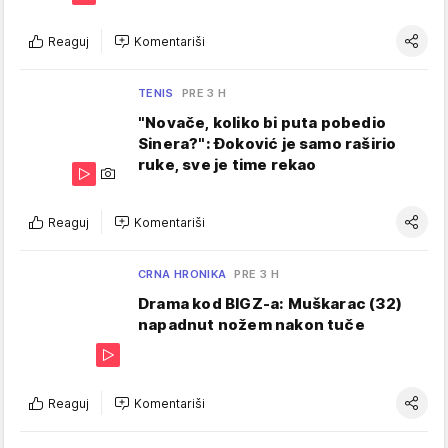
Reaguj
Komentariši
TENIS
PRE 3 H
"Novače, koliko bi puta pobedio
Sinera?": Đoković je samo raširio
ruke, sve je time rekao
Reaguj
Komentariši
CRNA HRONIKA
PRE 3 H
Drama kod BIGZ-a: Muškarac (32)
napadnut nožem nakon tuče
Reaguj
Komentariši