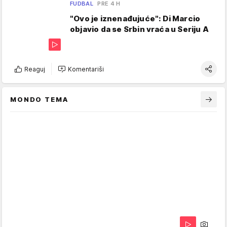
FUDBAL
PRE 4 H
"Ovo je iznenađujuće": Di Marcio
objavio da se Srbin vraća u Seriju A
Reaguj
Komentariši
MONDO TEMA