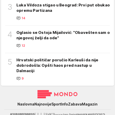
3
Luka Vildoza stigao u Beograd: Prvi put obukao
opremu Partizana
14
4
Oglasio se Ostoja Mijailović: "Obavešten sam o
njegovoj želji da ode"
12
5
Hrvatski političar poručio Karleuši da nije
dobrodošla: Opšti haos pred nastup u
Dalmaciji
9
Mondo
Naslovna
Najnovije
Sport
Info
Zabava
Magazin