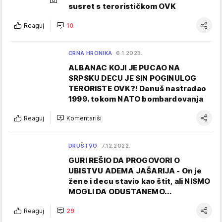
susret s terorističkom OVK
Reaguj
10
CRNA HRONIKA
6.1.2023.
ALBANAC KOJI JE PUCAO NA
SRPSKU DECU JE SIN POGINULOG
TERORISTE OVK?! Danuš nastradao
1999. tokom NATO bombardovanja
Reaguj
Komentariši
DRUŠTVO
7.12.2022.
GURI REŠIO DA PROGOVORI O
UBISTVU ADEMA JAŠARIJA - On je
žene i decu stavio kao štit, ali NISMO
MOGLI DA ODUSTANEMO...
Reaguj
29