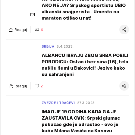
AKO NE JA? Srpskog sportistu UBIO
albanski snajperista - Umesto na
maraton otišao u rat!
Reaguj
4
SRBIJA
5.4.2023.
ALBANCU IBRAJU ZBOG SRBA POBILI
PORODICU: Ostao i bez sina (16), tela
našli u šumi u Đakovici! Jezivo kako
su sahranjeni
Reaguj
2
ZVEZDE I TRAČEVI
27.3.2023.
IMAO JE 19 GODINA KADA GA JE
ZAUSTAVILA OVK: Srpski glumac
pokazao gde je odrastao - ovo je
kuća Milana Vasića na Kosovu