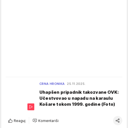
CRNA HRONIKA
25.11.2025.
Uhapšen pripadnik takozvane OVK:
Učestvovao u napadu na karaulu
Košare tokom 1999. godine (Foto)
Reaguj
Komentariši