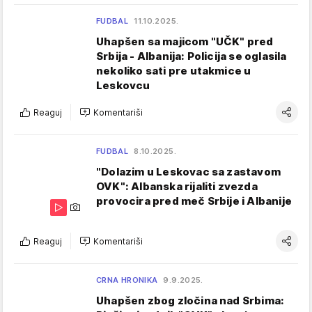
FUDBAL
11.10.2025.
Uhapšen sa majicom "UČK" pred
Srbija - Albanija: Policija se oglasila
nekoliko sati pre utakmice u
Leskovcu
Reaguj
Komentariši
FUDBAL
8.10.2025.
"Dolazim u Leskovac sa zastavom
OVK": Albanska rijaliti zvezda
provocira pred meč Srbije i Albanije
Reaguj
Komentariši
CRNA HRONIKA
9.9.2025.
Uhapšen zbog zločina nad Srbima: