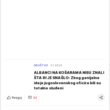
DRUŠTVO
2.1.2022.
ALBANCI NA KOŠARAMA NISU ZNALI
ŠTA IH JE SNAŠLO: Zbog genijalne
ideje jugoslovenskog oficira bili su
totalno sluđeni
Reaguj
34