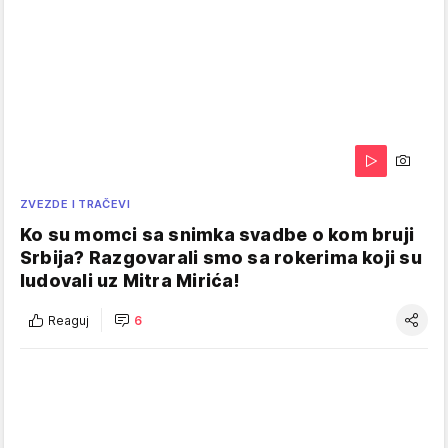
ZVEZDE I TRAČEVI
Ko su momci sa snimka svadbe o kom bruji
Srbija? Razgovarali smo sa rokerima koji su
ludovali uz Mitra Mirića!
Reaguj
6