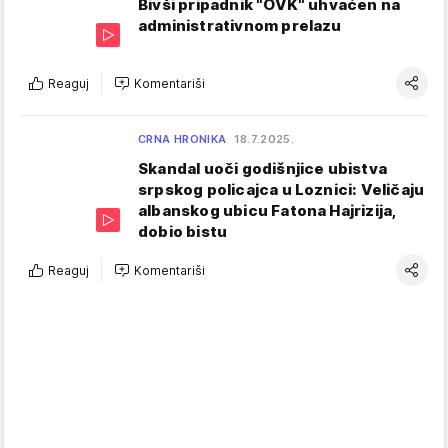
Bivši pripadnik "OVK" uhvaćen na
administrativnom prelazu
Reaguj
Komentariši
CRNA HRONIKA
18.7.2025.
Skandal uoči godišnjice ubistva
srpskog policajca u Loznici: Veličaju
albanskog ubicu Fatona Hajrizija,
dobio bistu
Reaguj
Komentariši