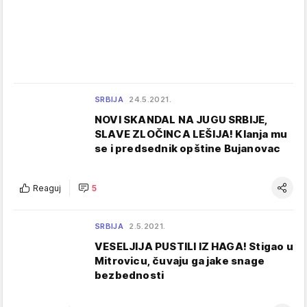
SRBIJA
24.5.2021.
NOVI SKANDAL NA JUGU SRBIJE,
SLAVE ZLOČINCA LEŠIJA! Klanja mu
se i predsednik opštine Bujanovac
Reaguj
5
SRBIJA
2.5.2021.
VESELJIJA PUSTILI IZ HAGA! Stigao u
Mitrovicu, čuvaju ga jake snage
bezbednosti