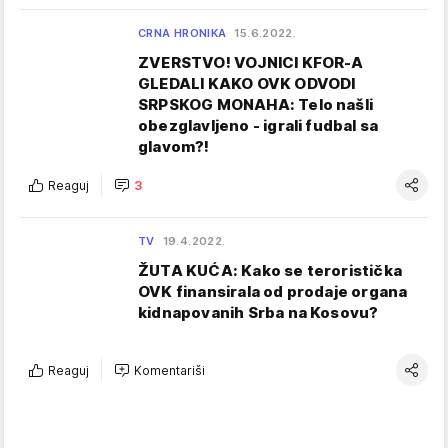
CRNA HRONIKA
15.6.2022.
ZVERSTVO! VOJNICI KFOR-A
GLEDALI KAKO OVK ODVODI
SRPSKOG MONAHA: Telo našli
obezglavljeno - igrali fudbal sa
glavom?!
Reaguj
3
TV
19.4.2022.
ŽUTA KUĆA: Kako se teroristička
OVK finansirala od prodaje organa
kidnapovanih Srba na Kosovu?
Reaguj
Komentariši