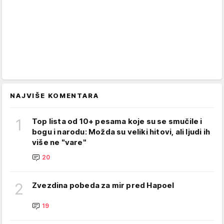
NAJVIŠE KOMENTARA
1
Top lista od 10+ pesama koje su se smučile i
bogu i narodu: Možda su veliki hitovi, ali ljudi ih
više ne "vare"
20
2
Zvezdina pobeda za mir pred Hapoel
19