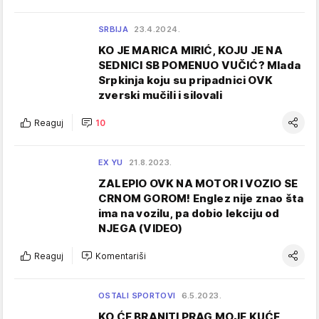
SRBIJA
23.4.2024.
KO JE MARICA MIRIĆ, KOJU JE NA
SEDNICI SB POMENUO VUČIĆ? Mlada
Srpkinja koju su pripadnici OVK
zverski mučili i silovali
Reaguj
10
EX YU
21.8.2023.
ZALEPIO OVK NA MOTOR I VOZIO SE
CRNOM GOROM! Englez nije znao šta
ima na vozilu, pa dobio lekciju od
NJEGA (VIDEO)
Reaguj
Komentariši
OSTALI SPORTOVI
6.5.2023.
KO ĆE BRANITI PRAG MOJE KUĆE,