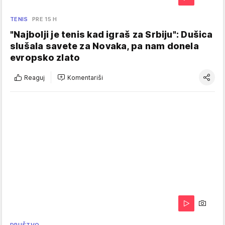
TENIS
PRE 15 H
"Najbolji je tenis kad igraš za Srbiju": Dušica
slušala savete za Novaka, pa nam donela
evropsko zlato
Reaguj
Komentariši