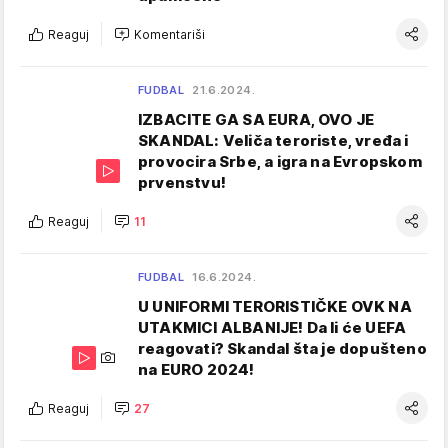
Reaguj
Komentariši
FUDBAL
21.6.2024.
IZBACITE GA SA EURA, OVO JE
SKANDAL: Veliča teroriste, vređa i
provocira Srbe, a igra na Evropskom
prvenstvu!
Reaguj
11
FUDBAL
16.6.2024.
U UNIFORMI TERORISTIČKE OVK NA
UTAKMICI ALBANIJE! Da li će UEFA
reagovati? Skandal šta je dopušteno
na EURO 2024!
Reaguj
27