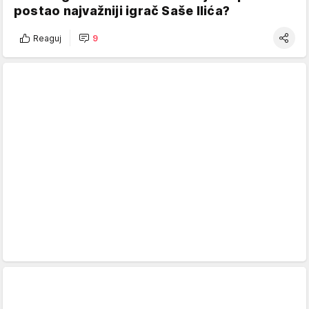
postao najvažniji igrač Saše Ilića?
Reaguj
9