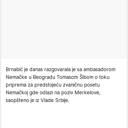
Brnabić je danas razgovarala je sa ambasadorom
Nemačke u Beogradu Tomasom Šibom o toku
priprema za predstojeću zvaničnu posetu
Nemačkoj gde odlazi na poziv Merkelove,
saopšteno je iz Vlade Srbije.