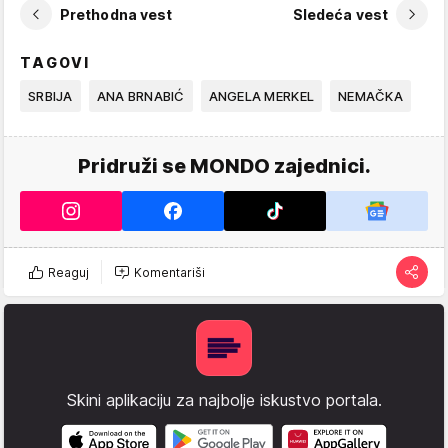
Prethodna vest
Sledeća vest
TAGOVI
SRBIJA
ANA BRNABIĆ
ANGELA MERKEL
NEMAČKA
Pridruži se MONDO zajednici.
Reaguj
Komentariši
Skini aplikaciju za najbolje iskustvo portala.