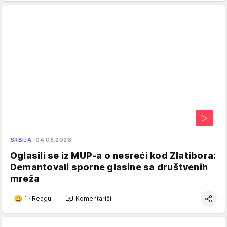
SRBIJA
04.08.2026.
Oglasili se iz MUP-a o nesreći kod Zlatibora:
Demantovali sporne glasine sa društvenih
mreža
1
·
Reaguj
Komentariši