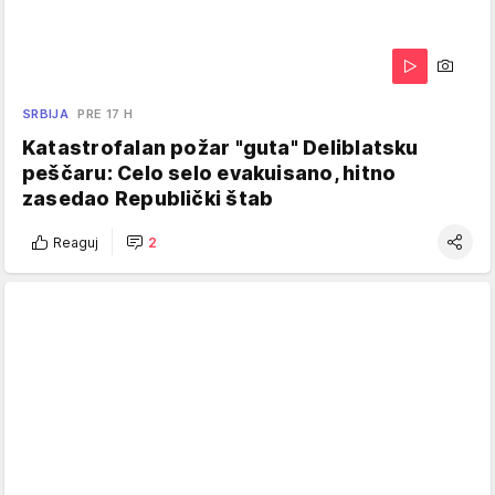
SRBIJA
PRE 17 H
Katastrofalan požar "guta" Deliblatsku
peščaru: Celo selo evakuisano, hitno
zasedao Republički štab
Reaguj
2