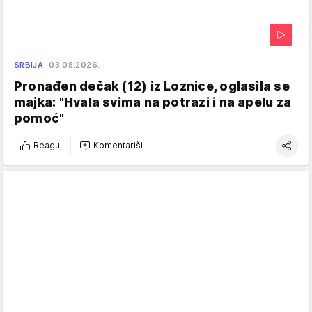
SRBIJA
03.08.2026.
Pronađen dečak (12) iz Loznice, oglasila se
majka: "Hvala svima na potrazi i na apelu za
pomoć"
Reaguj
Komentariši