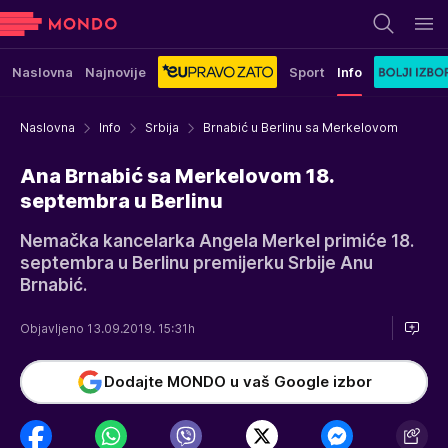
Naslovna
Najnovije
Sport
Info
Naslovna
Info
Srbija
Brnabić u Berlinu sa Merkelovom
Ana Brnabić sa Merkelovom 18.
septembra u Berlinu
Nemačka kancelarka Angela Merkel primiće 18.
septembra u Berlinu premijerku Srbije Anu
Brnabić.
Objavljeno 13.09.2019. 15:31h
Dodajte MONDO u vaš Google izbor