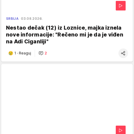
SRBIJA
03.08.2026.
Nestao dečak (12) iz Loznice, majka iznela
nove informacije: "Rečeno mi je da je viđen
na Adi Ciganliji"
1
·
Reaguj
2