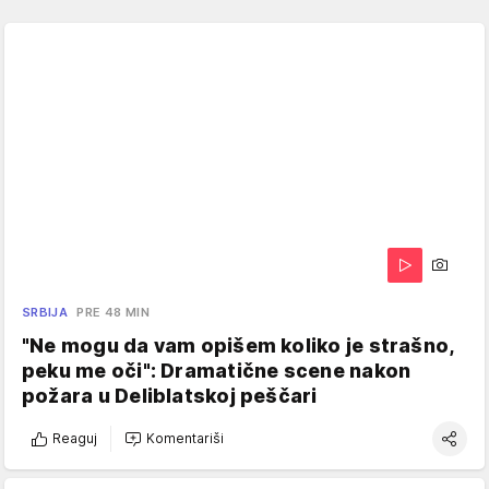
SRBIJA
PRE 48 MIN
"Ne mogu da vam opišem koliko je strašno,
peku me oči": Dramatične scene nakon
požara u Deliblatskoj peščari
Reaguj
Komentariši