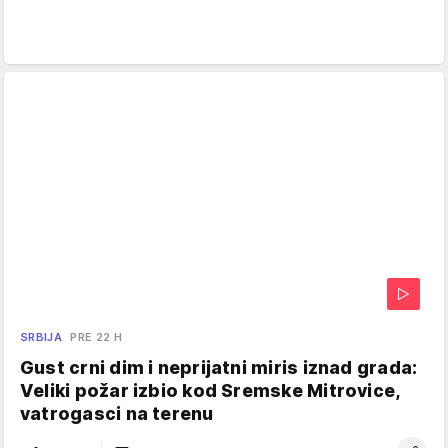
SRBIJA
PRE 22 H
Gust crni dim i neprijatni miris iznad grada:
Veliki požar izbio kod Sremske Mitrovice,
vatrogasci na terenu