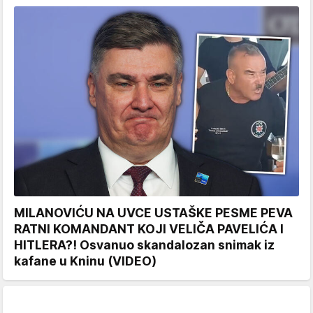
MILANOVIĆU NA UVCE USTAŠKE PESME PEVA
RATNI KOMANDANT KOJI VELIČA PAVELIĆA I
HITLERA?! Osvanuo skandalozan snimak iz
kafane u Kninu (VIDEO)