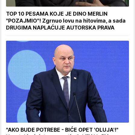
TOP 10 PESAMA KOJE JE DINO MERLIN
"POZAJMIO"! Zgrnuo lovu na hitovima, a sada
DRUGIMA NAPLAĆUJE AUTORSKA PRAVA
"AKO BUDE POTREBE - BIĆE OPET 'OLUJA'!"