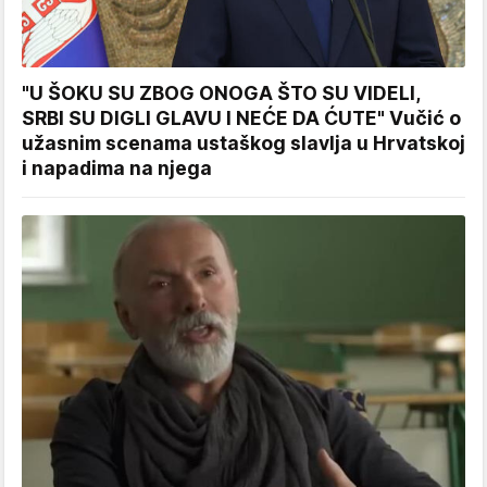
"U ŠOKU SU ZBOG ONOGA ŠTO SU VIDELI,
SRBI SU DIGLI GLAVU I NEĆE DA ĆUTE" Vučić o
užasnim scenama ustaškog slavlja u Hrvatskoj
i napadima na njega