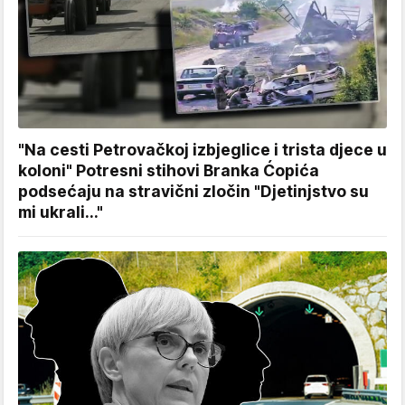
"Na cesti Petrovačkoj izbjeglice i trista djece u
koloni" Potresni stihovi Branka Ćopića
podsećaju na stravični zločin "Djetinjstvo su
mi ukrali..."