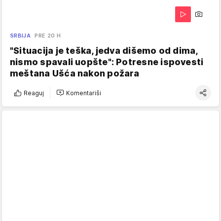
SRBIJA
PRE 20 H
"Situacija je teška, jedva dišemo od dima,
nismo spavali uopšte": Potresne ispovesti
meštana Ušća nakon požara
Reaguj
Komentariši