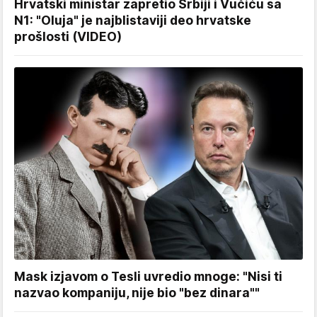
Hrvatski ministar zapretio Srbiji i Vučiću sa
N1: "Oluja" je najblistaviji deo hrvatske
prošlosti (VIDEO)
Mask izjavom o Tesli uvredio mnoge: "Nisi ti
nazvao kompaniju, nije bio "bez dinara""