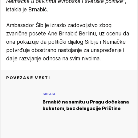
Nemačke u okvirima evropske i svetske politike”
,
istakla je Brnabić.
Ambasador Šib je izrazio zadovoljstvo zbog
zvanične posete Ane Brnabić Berlinu, uz ocenu da
ona pokazuje da politički dijalog Srbije i Nemačke
potvrđuje obostrano nastojanje za unapređenje i
dalje razvijanje odnosa na svim nivoima.
POVEZANE VESTI
SRBIJA
Brnabić na samitu u Pragu dočekana
buketom, bez delegacije Prištine