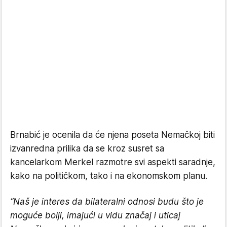
Brnabić je ocenila da će njena poseta Nemačkoj biti
izvanredna prilika da se kroz susret sa
kancelarkom Merkel razmotre svi aspekti saradnje,
kako na političkom, tako i na ekonomskom planu.
“Naš je interes da bilateralni odnosi budu što je
moguće bolji, imajući u vidu značaj i uticaj