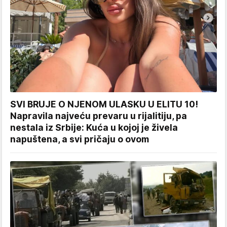
SVI BRUJE O NJENOM ULASKU U ELITU 10!
Napravila najveću prevaru u rijalitiju, pa
nestala iz Srbije: Kuća u kojoj je živela
napuštena, a svi pričaju o ovom