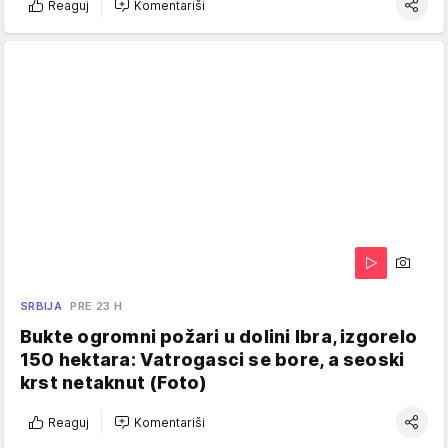
Reaguj
Komentariši
SRBIJA
PRE 23 H
Bukte ogromni požari u dolini Ibra, izgorelo
150 hektara: Vatrogasci se bore, a seoski
krst netaknut (Foto)
Reaguj
Komentariši