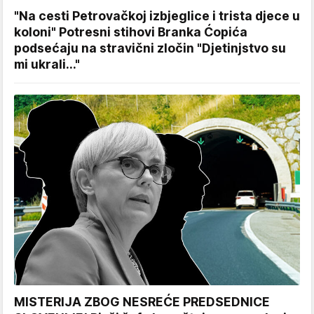
"Na cesti Petrovačkoj izbjeglice i trista djece u
koloni" Potresni stihovi Branka Ćopića
podsećaju na stravični zločin "Djetinjstvo su
mi ukrali..."
MISTERIJA ZBOG NESREĆE PREDSEDNICE