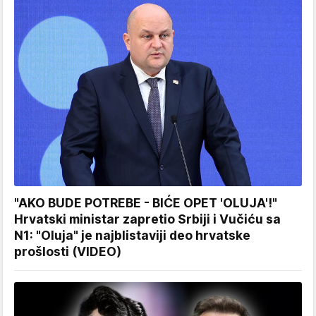
"AKO BUDE POTREBE - BIĆE OPET 'OLUJA'!"
Hrvatski ministar zapretio Srbiji i Vučiću sa
N1: "Oluja" je najblistaviji deo hrvatske
prošlosti (VIDEO)