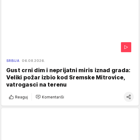
SRBIJA
06.08.2026.
Gust crni dim i neprijatni miris iznad grada:
Veliki požar izbio kod Sremske Mitrovice,
vatrogasci na terenu
Reaguj
Komentariši