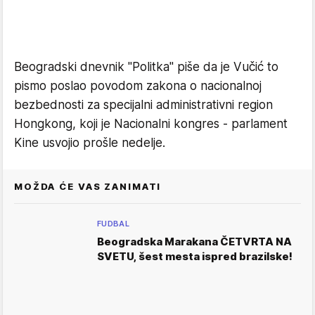
Beogradski dnevnik "Politka" piše da je Vučić to
pismo poslao povodom zakona o nacionalnoj
bezbednosti za specijalni administrativni region
Hongkong, koji je Nacionalni kongres - parlament
Kine usvojio prošle nedelje.
MOŽDA ĆE VAS ZANIMATI
FUDBAL
Beogradska Marakana ČETVRTA NA
SVETU, šest mesta ispred brazilske!