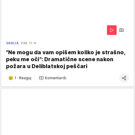
SRBIJA
PRE 17 H
"Ne mogu da vam opišem koliko je strašno,
peku me oči": Dramatične scene nakon
požara u Deliblatskoj peščari
1
·
Reaguj
Komentariši