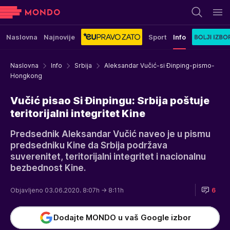
Naslovna
Najnovije
Sport
Info
Naslovna
Info
Srbija
Aleksandar Vučić-si Đinping-pismo-
Hongkong
Vučić pisao Si Đinpingu: Srbija poštuje
teritorijalni integritet Kine
Predsednik Aleksandar Vučić naveo je u pismu
predsedniku Kine da Srbija podržava
suverenitet, teritorijalni integritet i nacionalnu
bezbednost Kine.
Objavljeno 03.06.2020. 8:07h
→ 8:11h
6
Dodajte MONDO u vaš Google izbor