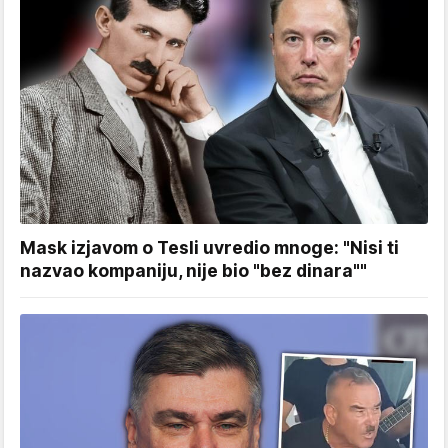
Mask izjavom o Tesli uvredio mnoge: "Nisi ti
nazvao kompaniju, nije bio "bez dinara""