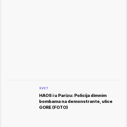
SVET
HAOS i u Parizu: Policija dimnim
bombama na demonstrante, ulice
GORE (FOTO)