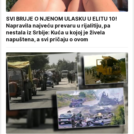
SVI BRUJE O NJENOM ULASKU U ELITU 10!
Napravila najveću prevaru u rijalitiju, pa
nestala iz Srbije: Kuća u kojoj je živela
napuštena, a svi pričaju o ovom