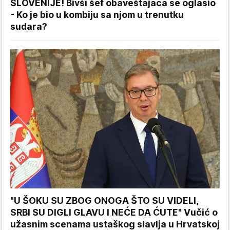
SLOVENIJE! Bivši šef obaveštajaca se oglasio
- Ko je bio u kombiju sa njom u trenutku
sudara?
"U ŠOKU SU ZBOG ONOGA ŠTO SU VIDELI,
SRBI SU DIGLI GLAVU I NEĆE DA ĆUTE" Vučić o
užasnim scenama ustaškog slavlja u Hrvatskoj