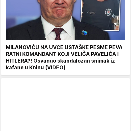
MILANOVIĆU NA UVCE USTAŠKE PESME PEVA
RATNI KOMANDANT KOJI VELIČA PAVELIĆA I
HITLERA?! Osvanuo skandalozan snimak iz
kafane u Kninu (VIDEO)