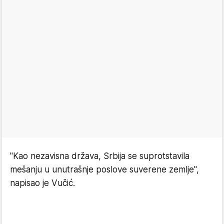
"Kao nezavisna država, Srbija se suprotstavila
mešanju u unutrašnje poslove suverene zemlje",
napisao je Vučić.