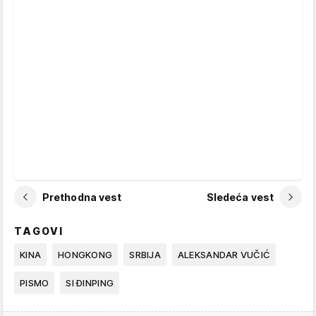
Prethodna vest
Sledeća vest
TAGOVI
KINA
HONGKONG
SRBIJA
ALEKSANDAR VUČIĆ
PISMO
SI ĐINPING