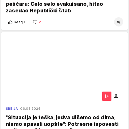
peščaru: Celo selo evakuisano, hitno
zasedao Republički štab
Reaguj
2
SRBIJA
06.08.2026.
"Situacija je teška, jedva dišemo od dima,
nismo spavali uopšte": Potresne ispovesti