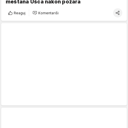
meštana Ušća nakon požara
Reaguj
Komentariši