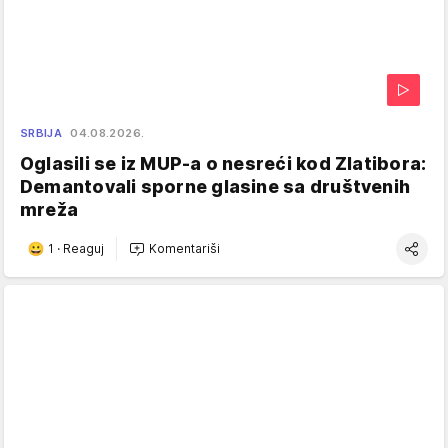
SRBIJA
04.08.2026.
Oglasili se iz MUP-a o nesreći kod Zlatibora:
Demantovali sporne glasine sa društvenih
mreža
1
·
Reaguj
Komentariši