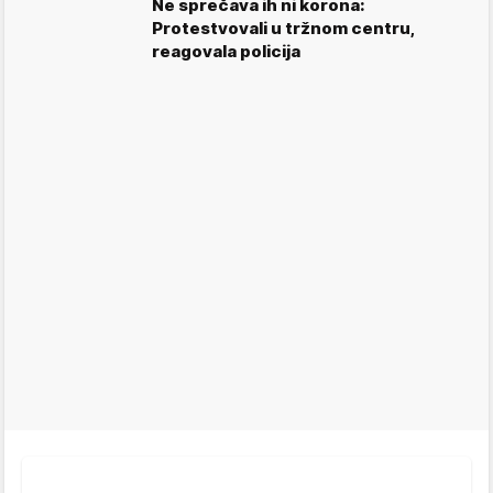
Ne sprečava ih ni korona:
Protestvovali u tržnom centru,
reagovala policija