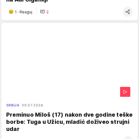
1
·
Reaguj
2
SRBIJA
30.07.2026.
Preminuo Miloš (17) nakon dve godine teške
borbe: Tuga u Užicu, mladić doživeo strujni
udar