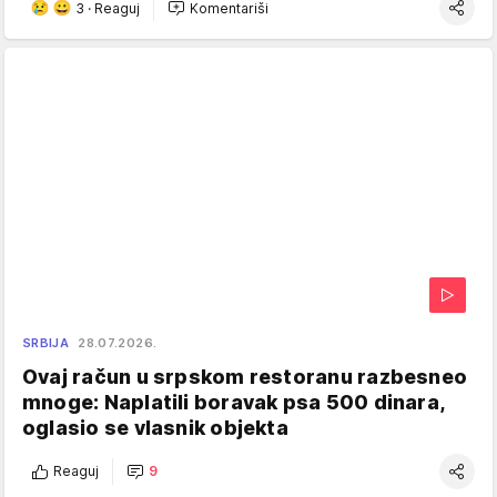
3
·
Reaguj
Komentariši
SRBIJA
28.07.2026.
Ovaj račun u srpskom restoranu razbesneo
mnoge: Naplatili boravak psa 500 dinara,
oglasio se vlasnik objekta
Reaguj
9