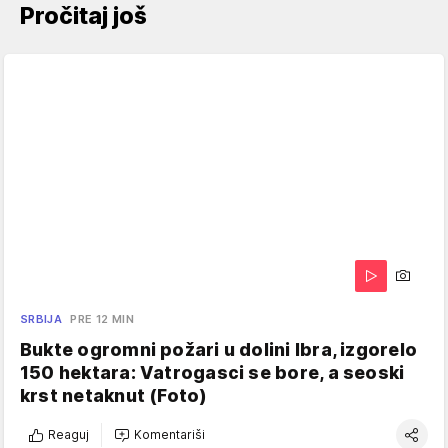
Pročitaj još
SRBIJA
PRE 12 MIN
Bukte ogromni požari u dolini Ibra, izgorelo
150 hektara: Vatrogasci se bore, a seoski
krst netaknut (Foto)
Reaguj
Komentariši