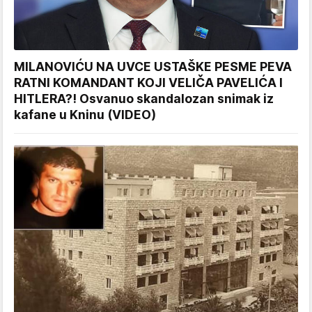
MILANOVIĆU NA UVCE USTAŠKE PESME PEVA
RATNI KOMANDANT KOJI VELIČA PAVELIĆA I
HITLERA?! Osvanuo skandalozan snimak iz
kafane u Kninu (VIDEO)