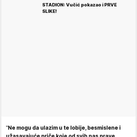
STADION: Vučić pokazao i PRVE
SLIKE!
"
Ne mogu da ulazim u te lobije, besmislene i
užasavajuće priče koje od svih nas prave