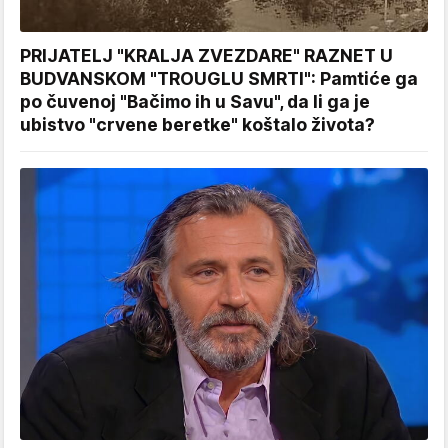
PRIJATELJ "KRALJA ZVEZDARE" RAZNET U
BUDVANSKOM "TROUGLU SMRTI": Pamtiće ga
po čuvenoj "Bačimo ih u Savu", da li ga je
ubistvo "crvene beretke" koštalo života?