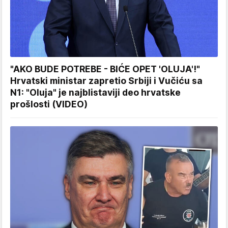
"AKO BUDE POTREBE - BIĆE OPET 'OLUJA'!"
Hrvatski ministar zapretio Srbiji i Vučiću sa
N1: "Oluja" je najblistaviji deo hrvatske
prošlosti (VIDEO)