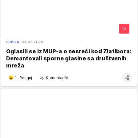
SRBIJA
04.08.2026.
Oglasili se iz MUP-a o nesreći kod Zlatibora:
Demantovali sporne glasine sa društvenih
mreža
1
·
Reaguj
Komentariši