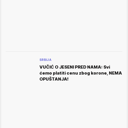
SRBIJA
VUČIĆ O JESENI PRED NAMA: Svi
ćemo platiti cenu zbog korone, NEMA
OPUŠTANJA!