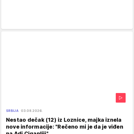
SRBIJA
03.08.2026.
Nestao dečak (12) iz Loznice, majka iznela
nove informacije: "Rečeno mi je da je viđen
na Adi Ciganliji"