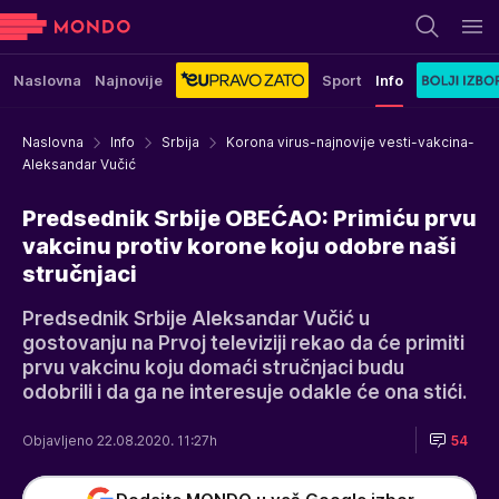
Naslovna
Najnovije
Sport
Info
Naslovna
Info
Srbija
Korona virus-najnovije vesti-vakcina-
Aleksandar Vučić
Predsednik Srbije OBEĆAO: Primiću prvu
vakcinu protiv korone koju odobre naši
stručnjaci
Predsednik Srbije Aleksandar Vučić u
gostovanju na Prvoj televiziji rekao da će primiti
prvu vakcinu koju domaći stručnjaci budu
odobrili i da ga ne interesuje odakle će ona stići.
Objavljeno 22.08.2020. 11:27h
54