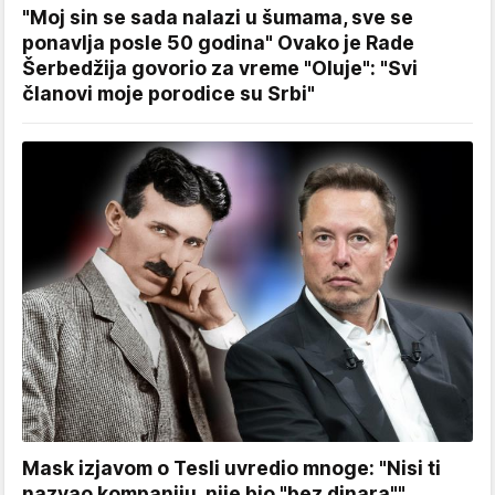
"Moj sin se sada nalazi u šumama, sve se
ponavlja posle 50 godina" Ovako je Rade
Šerbedžija govorio za vreme "Oluje": "Svi
članovi moje porodice su Srbi"
Mask izjavom o Tesli uvredio mnoge: "Nisi ti
nazvao kompaniju, nije bio "bez dinara""