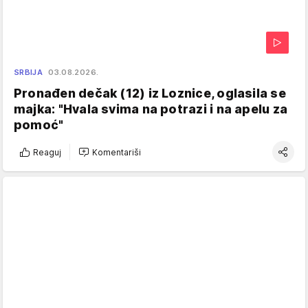
SRBIJA
03.08.2026.
Pronađen dečak (12) iz Loznice, oglasila se
majka: "Hvala svima na potrazi i na apelu za
pomoć"
Reaguj
Komentariši