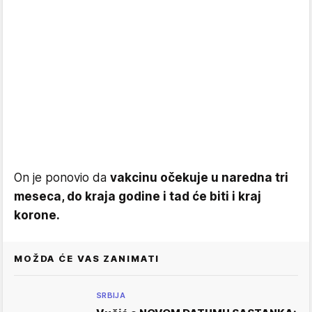
On je ponovio da
vakcinu očekuje u naredna tri
meseca, do kraja godine i tad će biti i kraj
korone.
MOŽDA ĆE VAS ZANIMATI
SRBIJA