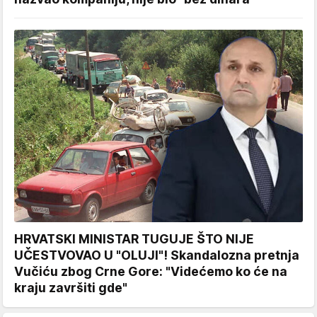
HRVATSKI MINISTAR TUGUJE ŠTO NIJE
UČESTVOVAO U "OLUJI"! Skandalozna pretnja
Vučiću zbog Crne Gore: "Videćemo ko će na
kraju završiti gde"