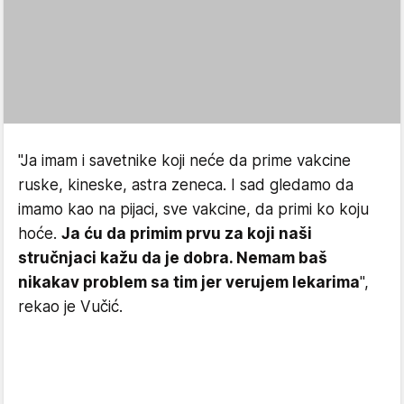
"Ja imam i savetnike koji neće da prime vakcine
ruske, kineske, astra zeneca. I sad gledamo da
imamo kao na pijaci, sve vakcine, da primi ko koju
hoće.
Ja ću da primim prvu za koji naši
stručnjaci kažu da je dobra. Nemam baš
nikakav problem sa tim jer verujem lekarima
",
rekao je Vučić.