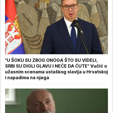
"U ŠOKU SU ZBOG ONOGA ŠTO SU VIDELI,
SRBI SU DIGLI GLAVU I NEĆE DA ĆUTE" Vučić o
užasnim scenama ustaškog slavlja u Hrvatskoj
i napadima na njega