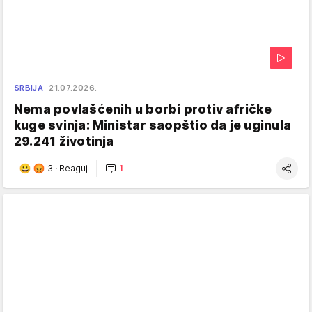
SRBIJA
21.07.2026.
Nema povlašćenih u borbi protiv afričke
kuge svinja: Ministar saopštio da je uginula
29.241 životinja
3
·
Reaguj
1