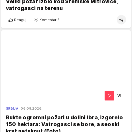
Veliki požar izbio kod Sremske Mitrovice,
vatrogasci na terenu
Reaguj
Komentariši
SRBIJA
06.08.2026.
Bukte ogromni požari u dolini Ibra, izgorelo
150 hektara: Vatrogasci se bore, a seoski
krst netaknut (Foto)