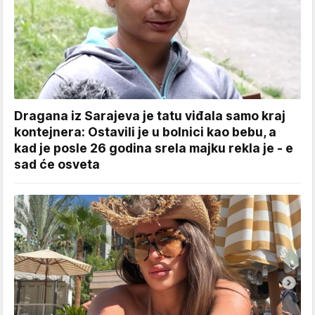
Dragana iz Sarajeva je tatu viđala samo kraj
kontejnera: Ostavili je u bolnici kao bebu, a
kad je posle 26 godina srela majku rekla je - e
sad će osveta