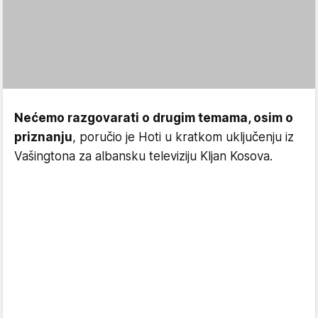
Nećemo razgovarati o drugim temama, osim o
priznanju
, poručio je Hoti u kratkom uključenju iz
Vašingtona za albansku televiziju Kljan Kosova.