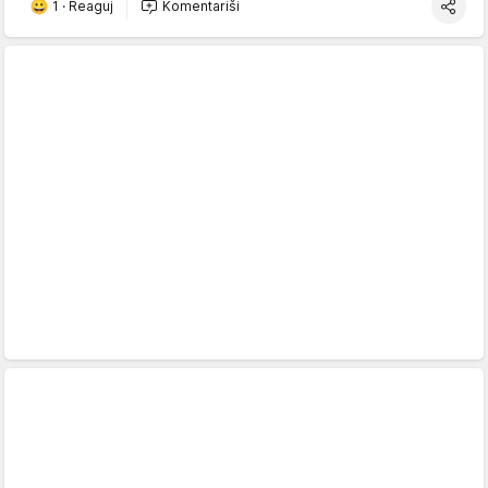
1
·
Reaguj
Komentariši