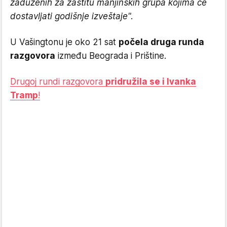
zaduženih za zaštitu manjinskih grupa kojima će
dostavljati godišnje izveštaje".
U Vašingtonu je oko 21 sat
počela druga runda
razgovora
između Beograda i Prištine.
Drugoj rundi razgovora
pridružila se i Ivanka
Tramp
!