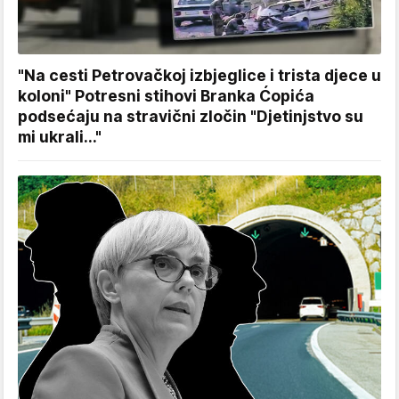
"Na cesti Petrovačkoj izbjeglice i trista djece u
koloni" Potresni stihovi Branka Ćopića
podsećaju na stravični zločin "Djetinjstvo su
mi ukrali..."