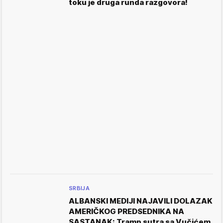
toku je druga runda razgovora!
SRBIJA
ALBANSKI MEDIJI NAJAVILI DOLAZAK
AMERIČKOG PREDSEDNIKA NA
SASTANAK: Tramp sutra sa Vučićem