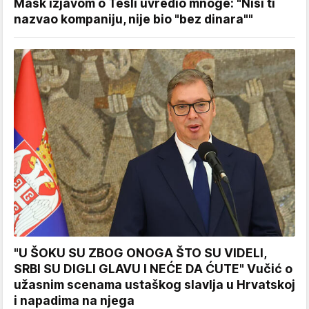
Mask izjavom o Tesli uvredio mnoge: "Nisi ti
nazvao kompaniju, nije bio "bez dinara""
"U ŠOKU SU ZBOG ONOGA ŠTO SU VIDELI,
SRBI SU DIGLI GLAVU I NEĆE DA ĆUTE" Vučić o
užasnim scenama ustaškog slavlja u Hrvatskoj
i napadima na njega