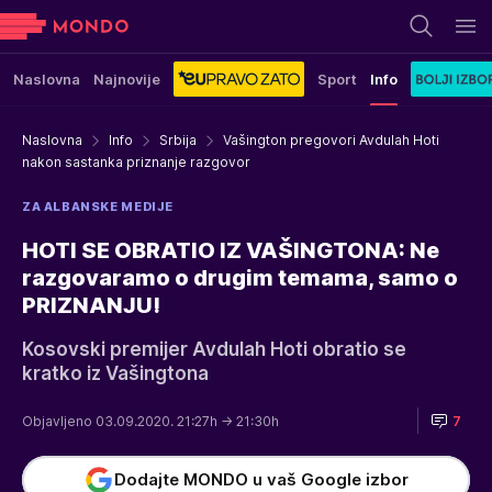
Naslovna
Najnovije
Sport
Info
Naslovna
Info
Srbija
Vašington pregovori Avdulah Hoti
nakon sastanka priznanje razgovor
ZA ALBANSKE MEDIJE
HOTI SE OBRATIO IZ VAŠINGTONA: Ne
razgovaramo o drugim temama, samo o
PRIZNANJU!
Kosovski premijer Avdulah Hoti obratio se
kratko iz Vašingtona
Objavljeno 03.09.2020. 21:27h
→ 21:30h
7
Dodajte MONDO u vaš Google izbor