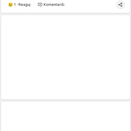
1
·
Reaguj
Komentariši