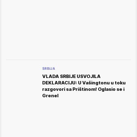
SRBIJA
VLADA SRBIJE USVOJILA
DEKLARACIJU: U Vašingtonu u toku
razgovori sa Prištinom! Oglasio se i
Grenel