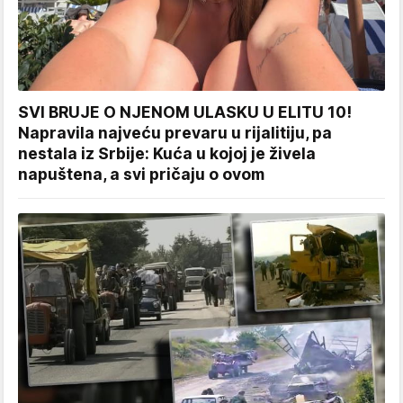
SVI BRUJE O NJENOM ULASKU U ELITU 10!
Napravila najveću prevaru u rijalitiju, pa
nestala iz Srbije: Kuća u kojoj je živela
napuštena, a svi pričaju o ovom