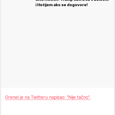
i Hotijem ako se dogovore!
Grenel je na Twitteru napisao: “Nije tačno”.