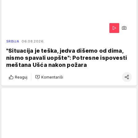
SRBIJA
06.08.2026.
"Situacija je teška, jedva dišemo od dima,
nismo spavali uopšte": Potresne ispovesti
meštana Ušća nakon požara
Reaguj
Komentariši