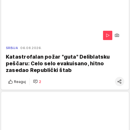
SRBIJA
06.08.2026.
Katastrofalan požar "guta" Deliblatsku
peščaru: Celo selo evakuisano, hitno
zasedao Republički štab
Reaguj
2