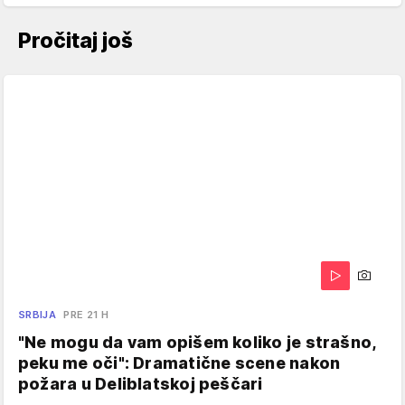
Pročitaj još
SRBIJA
PRE 21 H
"Ne mogu da vam opišem koliko je strašno,
peku me oči": Dramatične scene nakon
požara u Deliblatskoj peščari