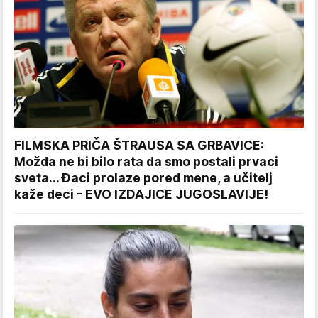
FILMSKA PRIČA ŠTRAUSA SA GRBAVICE:
Možda ne bi bilo rata da smo postali prvaci
sveta... Đaci prolaze pored mene, a učitelj
kaže deci - EVO IZDAJICE JUGOSLAVIJE!