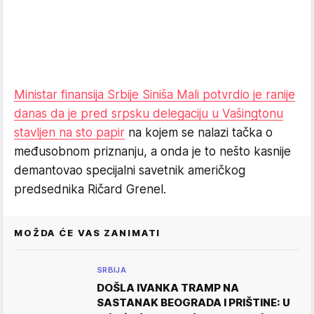
Ministar finansija Srbije Siniša Mali potvrdio je ranije
danas da je pred srpsku delegaciju u Vašingtonu
stavljen na sto papir
na kojem se nalazi tačka o
međusobnom priznanju, a onda je to nešto kasnije
demantovao specijalni savetnik američkog
predsednika Ričard Grenel.
MOŽDA ĆE VAS ZANIMATI
SRBIJA
DOŠLA IVANKA TRAMP NA
SASTANAK BEOGRADA I PRIŠTINE: U