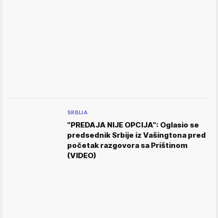
SRBIJA
"PREDAJA NIJE OPCIJA": Oglasio se
predsednik Srbije iz Vašingtona pred
početak razgovora sa Prištinom
(VIDEO)