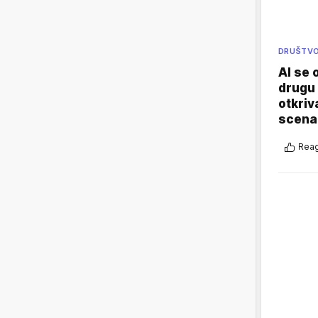
DRUŠTV
AI se 
drugu 
otkriv
scenar
Reag