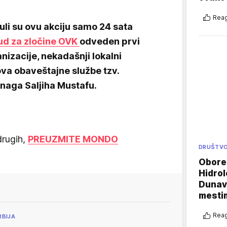
Reag
uli su ovu akciju samo 24 sata
sud za zločine OVK
odveden prvi
nizacije, nekadašnji lokalni
va obaveštajne službe tzv.
naga Saljiha Mustafu.
drugih,
PREUZMITE MONDO
DRUŠTV
Oboren
Hidrol
Dunava
mestim
Reag
RBIJA