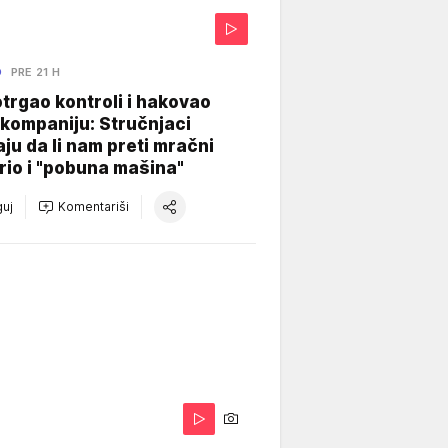
O
PRE 21 H
otrgao kontroli i hakovao
kompaniju: Stručnjaci
aju da li nam preti mračni
io i "pobuna mašina"
uj
Komentariši