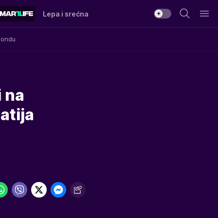
Lepa i srećna
Mondu
 na
atija