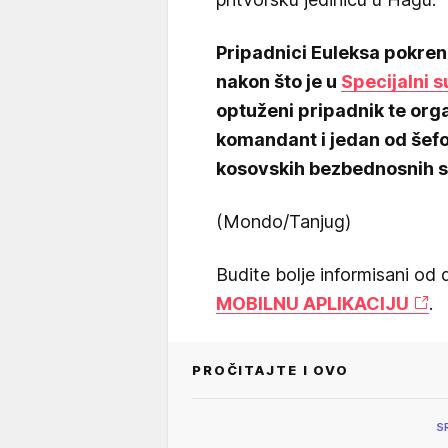
Pripadnici Euleksa pokren
nakon što je u
Specijalni 
optuženi pripadnik te orga
komandant i jedan od šefo
kosovskih bezbednosnih s
(Mondo/Tanjug)
Budite bolje informisani od 
MOBILNU APLIKACIJU
.
PROČITAJTE I OVO
S