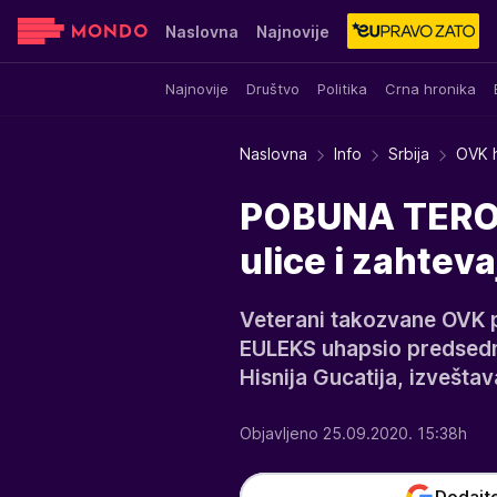
Naslovna
Najnovije
Najnovije
Društvo
Politika
Crna hronika
Sensa
Stvar ukusa
Yumama
Naslovna
Info
Srbija
OVK h
POBUNA TERORI
ulice i zahtev
Veterani takozvane OVK po
EULEKS uhapsio predsedn
Hisnija Gucatija, izvešta
Objavljeno 25.09.2020. 15:38h
Dodajt