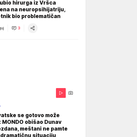
e ubio hirurga iz Vršca
na na neuropsihijatriju,
tnik bio problematičan
uj
3
O
vatske se gotovo može
: MONDO obišao Dunav
ezdana, meštani ne pamte
dramatičnu situaciju