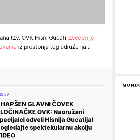
ana tzv. OVK Hisni Gucati
izveden je
 rukama
iz prostorija tog udruženja u
MOND
RBIJA
UHAPŠEN GLAVNI ČOVEK
LOČINAČKE OVK: Naoružani
pecijalci odveli Hisnija Gucatija!
ogledajte spektekularnu akciju
VIDEO