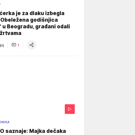
O
ćerka je za dlaku izbegla
 Obeležena godišnjica
" u Beogradu, građani odali
 žrtvama
uj
1
ONIKA
 saznaje: Majka dečaka