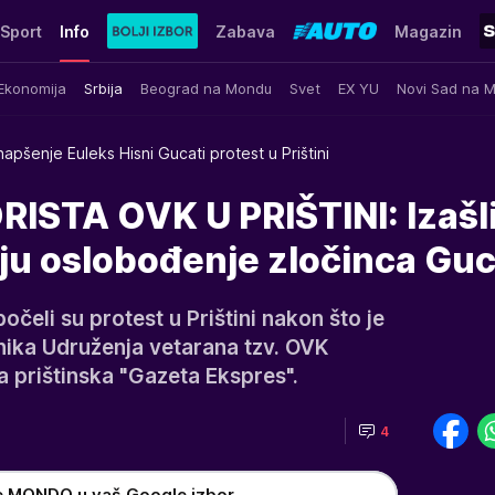
Sport
Info
Zabava
Magazin
Ekonomija
Srbija
Beograd na Mondu
Svet
EX YU
Novi Sad na 
apšenje Euleks Hisni Gucati protest u Prištini
STA OVK U PRIŠTINI: Izašli
aju oslobođenje zločinca Guc
čeli su protest u Prištini nakon što je
ika Udruženja vetarana tzv. OVK
va prištinska "Gazeta Ekspres".
4
e MONDO u vaš Google izbor