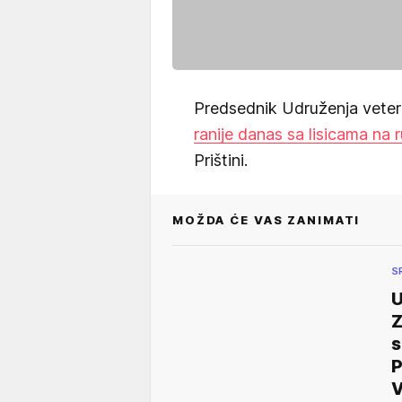
Predsednik Udruženja veter
ranije danas sa lisicama na
Prištini.
MOŽDA ĆE VAS ZANIMATI
S
Z
s
P