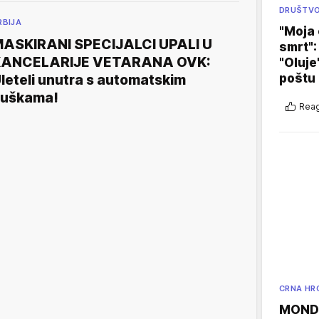
DRUŠTV
RBIJA
"Moja 
ASKIRANI SPECIJALCI UPALI U
smrt":
KANCELARIJE VETARANA OVK:
"Oluje
poštu
leteli unutra s automatskim
uškama!
Reag
CRNA HR
MONDO