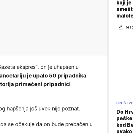
koji j
smešte
malole
Reag
Gazeta ekspres", on je uhapšen u
ancelariju je upalo 50 pripadnika
torija primećeni pripadnici
DRUŠTV
g hapšenja još uvek nije poznat.
Do Hr
peške
e da se očekuje da on bude prebačen u
kod B
ovako 