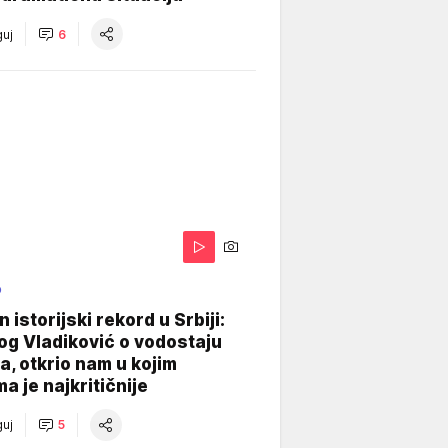
uj
6
O
 istorijski rekord u Srbiji:
og Vladiković o vodostaju
, otkrio nam u kojim
a je najkritičnije
uj
5