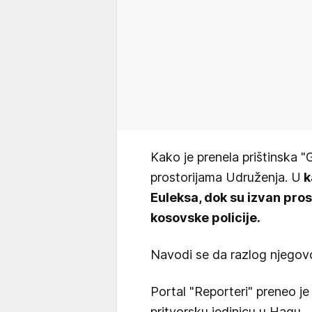
Kako je prenela prištinska "
prostorijama Udruženja. U
k
Euleksa, dok su izvan pros
kosovske policije.
Navodi se da razlog njegovo
Portal "Reporteri" preneo j
pritvorsku jedinicu u Hagu.