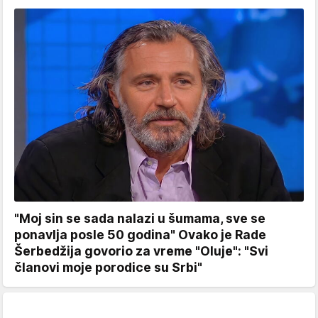
"Moj sin se sada nalazi u šumama, sve se
ponavlja posle 50 godina" Ovako je Rade
Šerbedžija govorio za vreme "Oluje": "Svi
članovi moje porodice su Srbi"