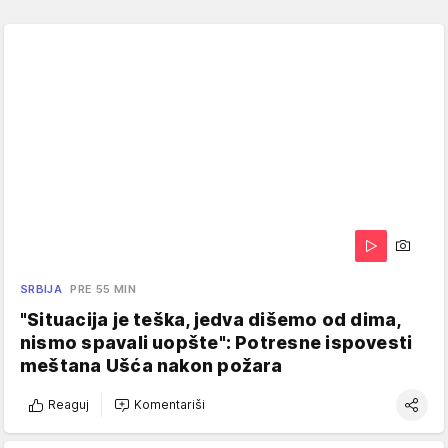
SRBIJA
PRE 55 MIN
"Situacija je teška, jedva dišemo od dima,
nismo spavali uopšte": Potresne ispovesti
meštana Ušća nakon požara
Reaguj
Komentariši