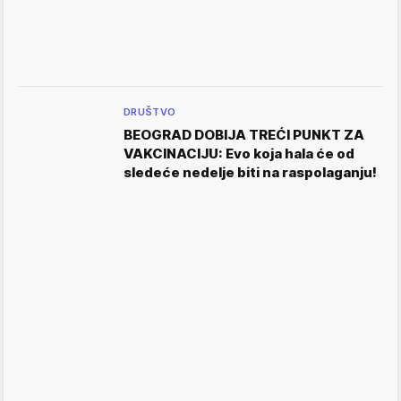
DRUŠTVO
BEOGRAD DOBIJA TREĆI PUNKT ZA
VAKCINACIJU: Evo koja hala će od
sledeće nedelje biti na raspolaganju!