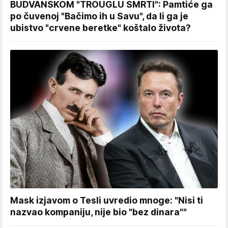
BUDVANSKOM "TROUGLU SMRTI": Pamtiće ga
po čuvenoj "Bačimo ih u Savu", da li ga je
ubistvo "crvene beretke" koštalo života?
Mask izjavom o Tesli uvredio mnoge: "Nisi ti
nazvao kompaniju, nije bio "bez dinara""