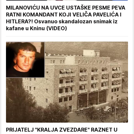
MILANOVIĆU NA UVCE USTAŠKE PESME PEVA
RATNI KOMANDANT KOJI VELIČA PAVELIĆA I
HITLERA?! Osvanuo skandalozan snimak iz
kafane u Kninu (VIDEO)
PRIJATELJ "KRALJA ZVEZDARE" RAZNET U