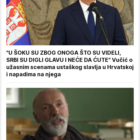
"U ŠOKU SU ZBOG ONOGA ŠTO SU VIDELI,
SRBI SU DIGLI GLAVU I NEĆE DA ĆUTE" Vučić o
užasnim scenama ustaškog slavlja u Hrvatskoj
i napadima na njega