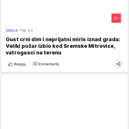
SRBIJA
PRE 3 H
Gust crni dim i neprijatni miris iznad grada:
Veliki požar izbio kod Sremske Mitrovice,
vatrogasci na terenu
Reaguj
Komentariši