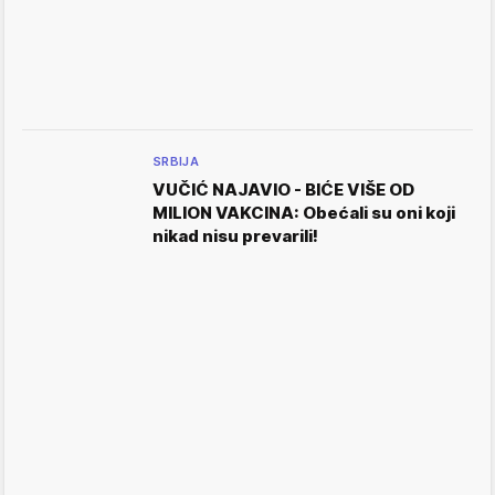
SRBIJA
VUČIĆ NAJAVIO - BIĆE VIŠE OD
MILION VAKCINA: Obećali su oni koji
nikad nisu prevarili!