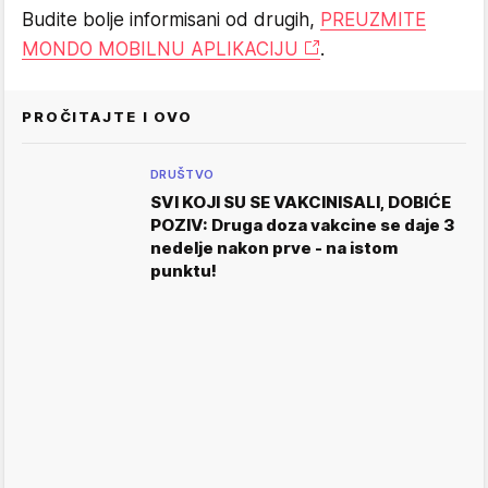
Budite bolje informisani od drugih,
PREUZMITE
MONDO MOBILNU APLIKACIJU
.
PROČITAJTE I OVO
DRUŠTVO
SVI KOJI SU SE VAKCINISALI, DOBIĆE
POZIV: Druga doza vakcine se daje 3
nedelje nakon prve - na istom
punktu!