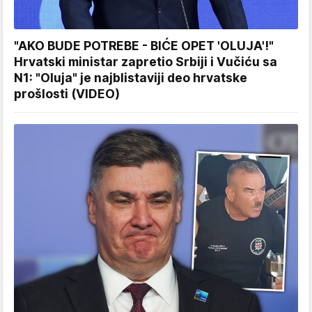
"AKO BUDE POTREBE - BIĆE OPET 'OLUJA'!"
Hrvatski ministar zapretio Srbiji i Vučiću sa
N1: "Oluja" je najblistaviji deo hrvatske
prošlosti (VIDEO)