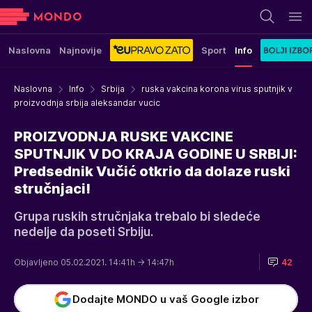
Naslovna
Najnovije
Sport
Info
Naslovna
Info
Srbija
ruska vakcina korona virus sputnjik v
proizvodnja srbija aleksandar vucic
PROIZVODNJA RUSKE VAKCINE
SPUTNJIK V DO KRAJA GODINE U SRBIJI:
Predsednik Vučić otkrio da dolaze ruski
stručnjaci!
Grupa ruskih stručnjaka trebalo bi sledeće
nedelje da poseti Srbiju.
Objavljeno 05.02.2021. 14:41h
→ 14:47h
42
Dodajte MONDO u vaš Google izbor