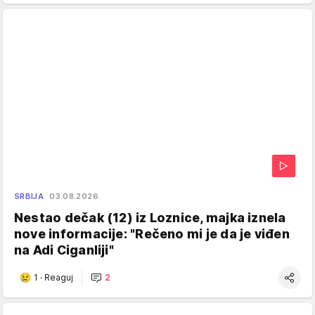
SRBIJA
03.08.2026.
Nestao dečak (12) iz Loznice, majka iznela
nove informacije: "Rečeno mi je da je viđen
na Adi Ciganliji"
1
·
Reaguj
2