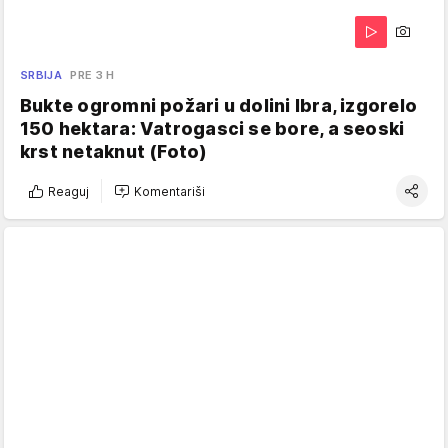
SRBIJA
PRE 3 H
Bukte ogromni požari u dolini Ibra, izgorelo
150 hektara: Vatrogasci se bore, a seoski
krst netaknut (Foto)
Reaguj
Komentariši