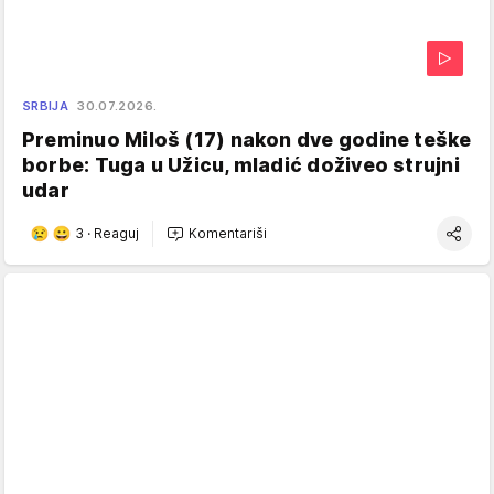
SRBIJA
30.07.2026.
Preminuo Miloš (17) nakon dve godine teške
borbe: Tuga u Užicu, mladić doživeo strujni
udar
3
·
Reaguj
Komentariši