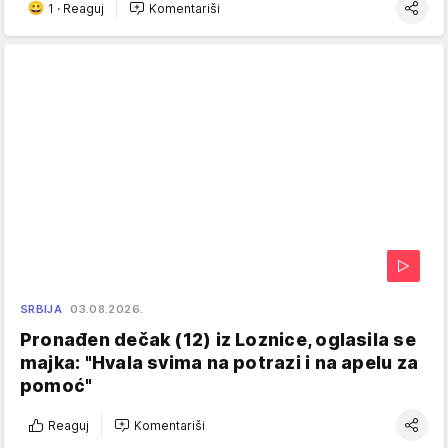
1
·
Reaguj
Komentariši
SRBIJA
03.08.2026.
Pronađen dečak (12) iz Loznice, oglasila se
majka: "Hvala svima na potrazi i na apelu za
pomoć"
Reaguj
Komentariši