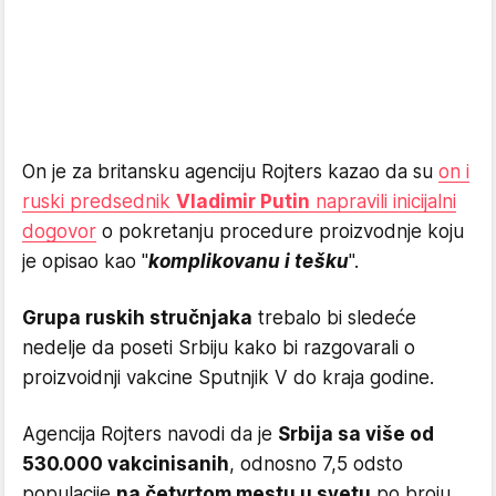
On je za britansku agenciju Rojters kazao da su
on i
ruski predsednik
Vladimir Putin
napravili inicijalni
dogovor
o pokretanju procedure proizvodnje koju
je opisao kao "
komplikovanu i tešku
".
Grupa ruskih stručnjaka
trebalo bi sledeće
nedelje da poseti Srbiju kako bi razgovarali o
proizvoidnji vakcine Sputnjik V do kraja godine.
Agencija Rojters navodi da je
Srbija sa više od
530.000 vakcinisanih
, odnosno 7,5 odsto
populacije
na četvrtom mestu u svetu
po broju