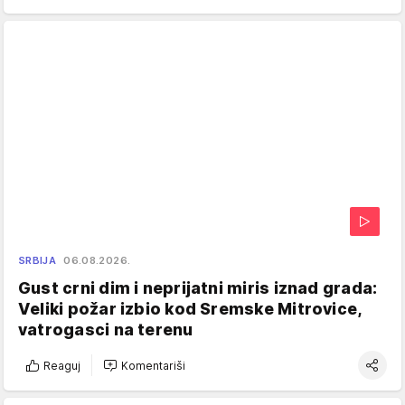
SRBIJA
06.08.2026.
Gust crni dim i neprijatni miris iznad grada:
Veliki požar izbio kod Sremske Mitrovice,
vatrogasci na terenu
Reaguj
Komentariši