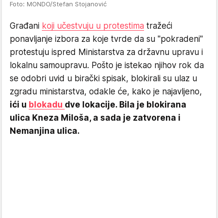
Foto: MONDO/Stefan Stojanović
Građani
koji učestvuju u protestima
tražeći
ponavljanje izbora za koje tvrde da su "pokradeni"
protestuju ispred Ministarstva za državnu upravu i
lokalnu samoupravu. Pošto je istekao njihov rok da
se odobri uvid u birački spisak, blokirali su ulaz u
zgradu ministarstva, odakle će, kako je najavljeno,
ići u
blokadu
dve lokacije. Bila je blokirana
ulica Kneza Miloša, a sada je zatvorena i
Nemanjina ulica.