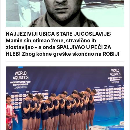
NAJJEZIVIJI UBICA STARE JUGOSLAVIJE:
Mamin sin otimao žene, stravično ih
zlostavljao - a onda SPALJIVAO U PEĆI ZA
HLEB! Zbog kobne greške skončao na ROBIJI