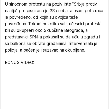
U sinoćnom protestu na poziv liste "Srbija protiv
nasilja" procesuirano je 38 osoba, a osam policajaca
je povređeno, od kojih su dvojica teže
povređena. Tokom nekoliko sati, učesnici protesta
bili su okupljeni oko Skupštine Beograda, a
predstavnici SPN-a pokušali su da uđu u zgradu i
sa balkona se obrate građanima. Intervenisala je
policija, a bačen je i suzavac na okupljene.
BONUS VIDEO: