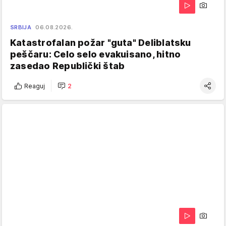
SRBIJA
06.08.2026.
Katastrofalan požar "guta" Deliblatsku
peščaru: Celo selo evakuisano, hitno
zasedao Republički štab
Reaguj
2