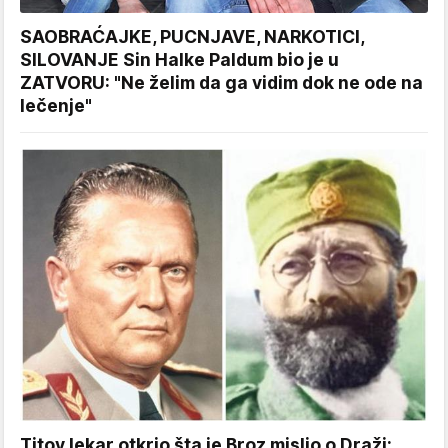
SAOBRAĆAJKE, PUCNJAVE, NARKOTICI,
SILOVANJE Sin Halke Paldum bio je u
ZATVORU: "Ne želim da ga vidim dok ne ode na
lečenje"
Titov lekar otkrio šta je Broz mislio o Draži: