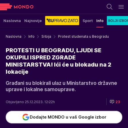
Naslovna
Najnovije
Sport
Info
Naslovna
Info
Srbija
Protest studenata u Beogradu
PROTESTI U BEOGRADU, LJUDI SE
OKUPILI ISPRED ZGRADE
MINISTARSTVA! Ići će u blokadu na 2
lokacije
Građani su blokirali ulaz u Ministarstvo državne
uprave i lokalne samouprave.
Objavljeno 25.12.2023. 12:22h
23
Dodajte MONDO u vaš Google izbor