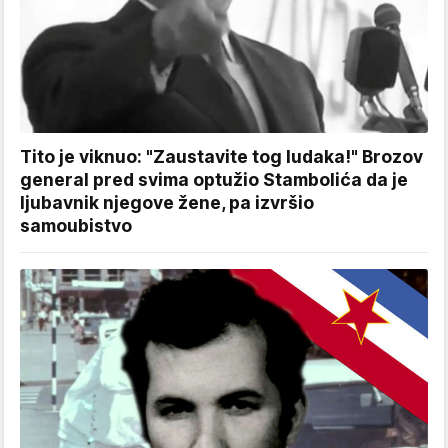
Tito je viknuo: "Zaustavite tog ludaka!" Brozov
general pred svima optužio Stambolića da je
ljubavnik njegove žene, pa izvršio
samoubistvo