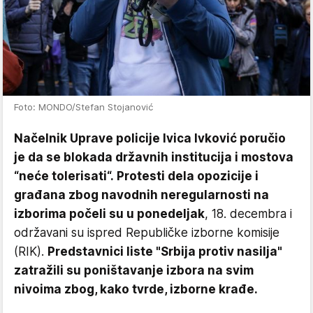
Foto: MONDO/Stefan Stojanović
Načelnik Uprave policije Ivica Ivković poručio
je da se blokada državnih institucija i mostova
“neće tolerisati“. Protesti dela opozicije i
građana zbog navodnih neregularnosti na
izborima počeli su u ponedeljak
, 18. decembra i
održavani su ispred Republičke izborne komisije
(RIK).
Predstavnici liste "Srbija protiv nasilja"
zatražili su poništavanje izbora na svim
nivoima zbog, kako tvrde, izborne krađe.