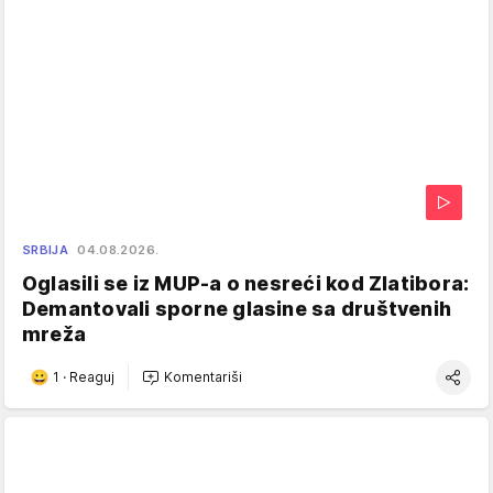
SRBIJA
04.08.2026.
Oglasili se iz MUP-a o nesreći kod Zlatibora:
Demantovali sporne glasine sa društvenih
mreža
1
·
Reaguj
Komentariši