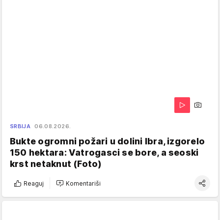
SRBIJA
06.08.2026.
Bukte ogromni požari u dolini Ibra, izgorelo
150 hektara: Vatrogasci se bore, a seoski
krst netaknut (Foto)
Reaguj
Komentariši