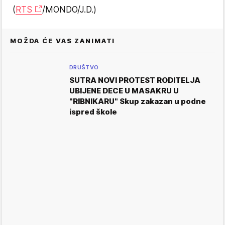
(
RTS
/MONDO/J.D.)
MOŽDA ĆE VAS ZANIMATI
DRUŠTVO
SUTRA NOVI PROTEST RODITELJA
UBIJENE DECE U MASAKRU U
"RIBNIKARU" Skup zakazan u podne
ispred škole