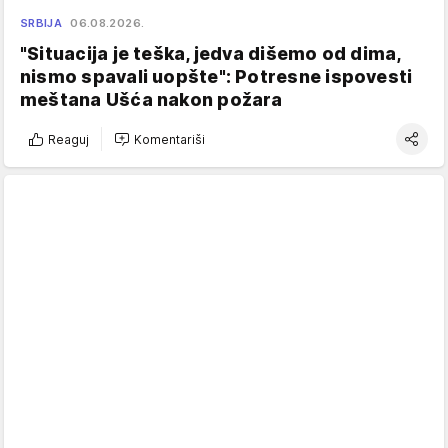
SRBIJA
06.08.2026.
"Situacija je teška, jedva dišemo od dima,
nismo spavali uopšte": Potresne ispovesti
meštana Ušća nakon požara
Reaguj
Komentariši