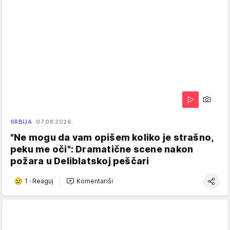
SRBIJA
07.08.2026.
"Ne mogu da vam opišem koliko je strašno,
peku me oči": Dramatične scene nakon
požara u Deliblatskoj peščari
1
·
Reaguj
Komentariši