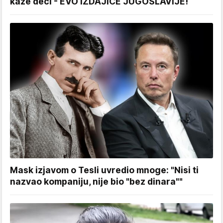
kaže deci - EVO IZDAJICE JUGOSLAVIJE!
Mask izjavom o Tesli uvredio mnoge: "Nisi ti
nazvao kompaniju, nije bio "bez dinara""