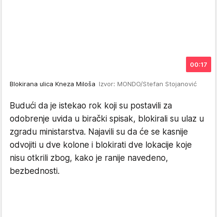
00:17
Blokirana ulica Kneza Miloša
Izvor: MONDO/Stefan Stojanović
Budući da je istekao rok koji su postavili za
odobrenje uvida u birački spisak, blokirali su ulaz u
zgradu ministarstva. Najavili su da će se kasnije
odvojiti u dve kolone i blokirati dve lokacije koje
nisu otkrili zbog, kako je ranije navedeno,
bezbednosti.