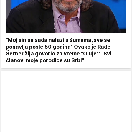
"Moj sin se sada nalazi u šumama, sve se
ponavlja posle 50 godina" Ovako je Rade
Šerbedžija govorio za vreme "Oluje": "Svi
članovi moje porodice su Srbi"