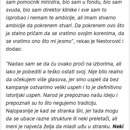
sam pomoćnik ministra, bio sam u fondu, bio sam
svuda, bio sam direktor klinike i sve sam to
isprobao i nemam te ambicije, ali imam stvarno
ambicije da pokrenem stvari. Da pokrenem ovo što
ja stalno pričam da se vratimo svojim korenima, da
se vratimo ono što mi jesmo"
, rekao je Nestorović i
dodao:
"Nadao sam se da ću ovako proći na izborima, ali
lako je pobediti a teško ostati svoj. Nije bilo realno
da očekujem više glasova, jer smo uspeli da bez
kampanje ostvarimo veliki uspeh i to je definitivno
istorijski uspeh. Narod je prepoznao našu ideju i
prepoznali su to što negujemo tradiciju.
Najopasnije je kad se stranka širi, jer tada mogu
da se ubace razne strukture ili neki preletači, ali
meni je najveća želja da mladi uđu u stranku.
Neki