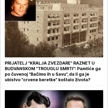
PRIJATELJ "KRALJA ZVEZDARE" RAZNET U
BUDVANSKOM "TROUGLU SMRTI": Pamtiće ga
po čuvenoj "Bačimo ih u Savu", da li ga je
ubistvo "crvene beretke" koštalo života?