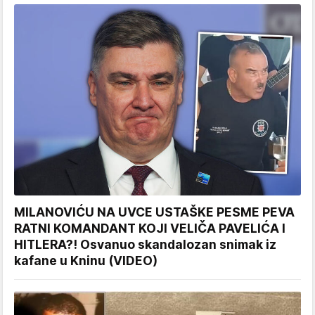
MILANOVIĆU NA UVCE USTAŠKE PESME PEVA
RATNI KOMANDANT KOJI VELIČA PAVELIĆA I
HITLERA?! Osvanuo skandalozan snimak iz
kafane u Kninu (VIDEO)