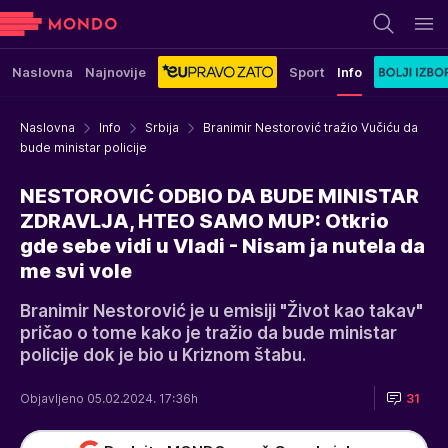
Naslovna
Najnovije
Sport
Info
Naslovna
Info
Srbija
Branimir Nestorović tražio Vučiću da
bude ministar policije
NESTOROVIĆ ODBIO DA BUDE MINISTAR
ZDRAVLJA, HTEO SAMO MUP: Otkrio
gde sebe vidi u Vladi - Nisam ja nutela da
me svi vole
Branimir Nestorović je u emisiji "Život kao takav"
pričao o tome kako je tražio da bude ministar
policije dok je bio u Kriznom štabu.
Objavljeno 05.02.2024. 17:36h
31