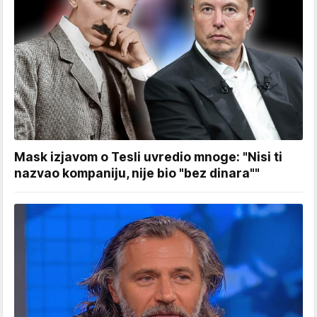
Mask izjavom o Tesli uvredio mnoge: "Nisi ti
nazvao kompaniju, nije bio "bez dinara""