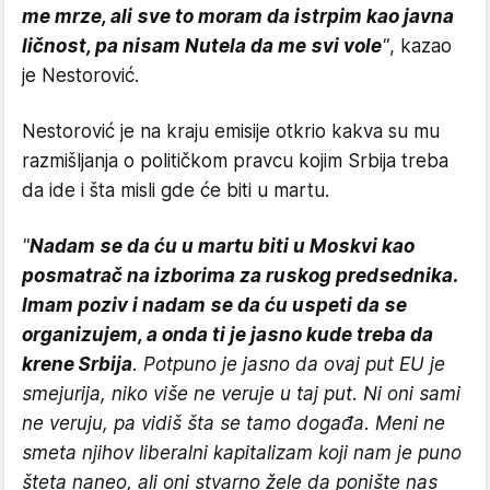
me mrze, ali sve to moram da istrpim kao javna
ličnost, pa nisam Nutela da me svi vole
"
, kazao
je Nestorović.
Nestorović je na kraju emisije otkrio kakva su mu
razmišljanja o političkom pravcu kojim Srbija treba
da ide i šta misli gde će biti u martu.
"
Nadam se da ću u martu biti u Moskvi kao
posmatrač na izborima za ruskog predsednika.
Imam poziv i nadam se da ću uspeti da se
organizujem, a onda ti je jasno kude treba da
krene Srbija
. Potpuno je jasno da ovaj put EU je
smejurija, niko više ne veruje u taj put. Ni oni sami
ne veruju, pa vidiš šta se tamo događa. Meni ne
smeta njihov liberalni kapitalizam koji nam je puno
šteta naneo, ali oni stvarno žele da ponište nas