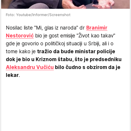
Foto: Youtube/Informer/Screenshot
Nosilac liste "Mi, glas iz naroda" dr
Branimir
Nestorović
bio je gost emisije "Život kao takav"
gde je govorio o političkoj situaciji u Srbiji, ali i o
tome kako je
tražio da bude ministar policije
dok je bio u Kriznom štabu, što je predsedniku
Aleksandru Vučiću
bilo čudno s obzirom da je
lekar
.