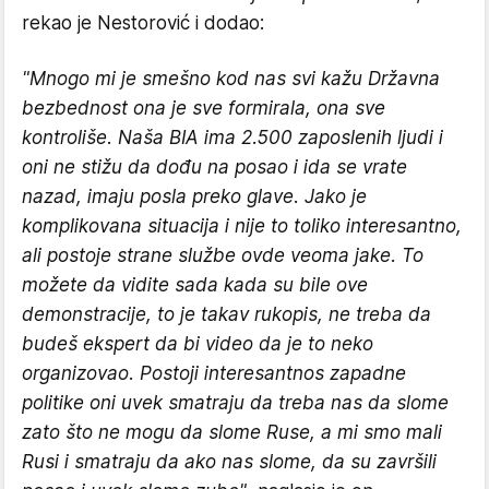
rekao je Nestorović i dodao:
"Mnogo mi je smešno kod nas svi kažu Državna
bezbednost ona je sve formirala, ona sve
kontroliše. Naša BIA ima 2.500 zaposlenih ljudi i
oni ne stižu da dođu na posao i ida se vrate
nazad, imaju posla preko glave. Jako je
komplikovana situacija i nije to toliko interesantno,
ali postoje strane službe ovde veoma jake. To
možete da vidite sada kada su bile ove
demonstracije, to je takav rukopis, ne treba da
budeš ekspert da bi video da je to neko
organizovao. Postoji interesantnos zapadne
politike oni uvek smatraju da treba nas da slome
zato što ne mogu da slome Ruse, a mi smo mali
Rusi i smatraju da ako nas slome, da su završili