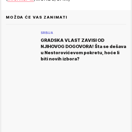
MOŽDA ĆE VAS ZANIMATI
SRBIJA
GRADSKA VLAST ZAVISI OD
NJIHOVOG DOGOVORA! Šta se dešava
u Nestorovićevom pokretu, hoće li
biti novih izbora?