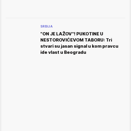
SRBIJA
"ON JE LAŽOV"! PUKOTINE U
NESTOROVIĆEVOM TABORU: Tri
stvari su jasan signal u kom pravcu
ide vlast u Beogradu