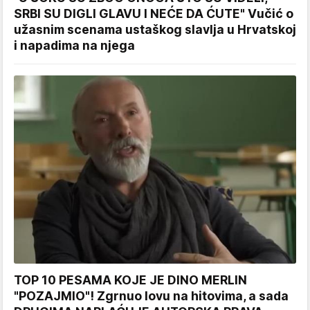
SRBI SU DIGLI GLAVU I NEĆE DA ĆUTE" Vučić o
užasnim scenama ustaškog slavlja u Hrvatskoj
i napadima na njega
TOP 10 PESAMA KOJE JE DINO MERLIN
"POZAJMIO"! Zgrnuo lovu na hitovima, a sada