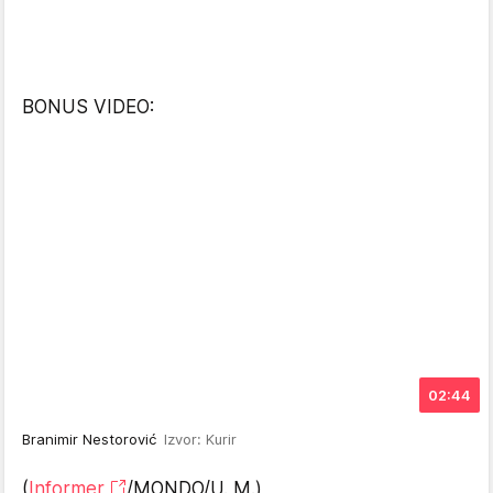
BONUS VIDEO:
02:44
Branimir Nestorović
Izvor: Kurir
(
Informer
/MONDO/U. M.)