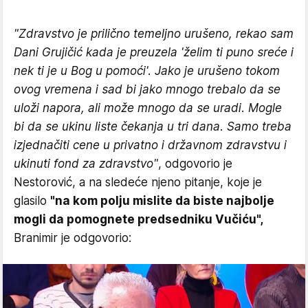
"Zdravstvo je prilično temeljno urušeno, rekao sam
Dani Grujičić kada je preuzela 'želim ti puno sreće i
nek ti je u Bog u pomoći'. Jako je urušeno tokom
ovog vremena i sad bi jako mnogo trebalo da se
uloži napora, ali može mnogo da se uradi. Mogle
bi da se ukinu liste čekanja u tri dana. Samo treba
izjednačiti cene u privatno i državnom zdravstvu i
ukinuti fond za zdravstvo"
, odgovorio je
Nestorović, a na sledeće njeno pitanje, koje je
glasilo
"na kom polju mislite da biste najbolje
mogli da pomognete predsedniku Vučiću",
Branimir je odgovorio: