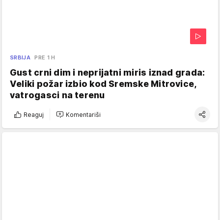
SRBIJA
PRE 1 H
Gust crni dim i neprijatni miris iznad grada:
Veliki požar izbio kod Sremske Mitrovice,
vatrogasci na terenu
Reaguj
Komentariši