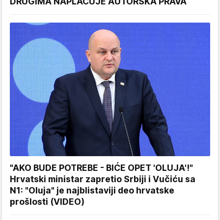
DRUGIMA NAPLAĆUJE AUTORSKA PRAVA
"AKO BUDE POTREBE - BIĆE OPET 'OLUJA'!"
Hrvatski ministar zapretio Srbiji i Vučiću sa
N1: "Oluja" je najblistaviji deo hrvatske
prošlosti (VIDEO)