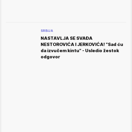
SRBIJA
NASTAVLJA SE SVAĐA
NESTOROVIĆA I JERKOVIĆA! "Sad ću
da izvučem kintu" - Usledio žestok
odgovor