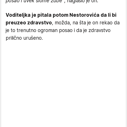
posao i uvek slome zube"
, naglasio je on.
Voditeljka je pitala potom Nestorovića da li bi
preuzeo zdravstvo
, možda, na šta je on rekao da
je to trenutno ogroman posao i da je zdravstvo
prilično urušeno.