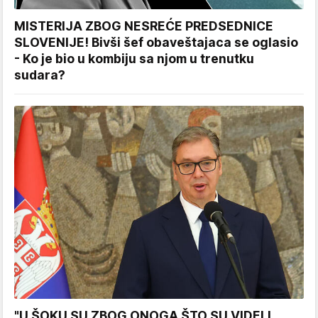
MISTERIJA ZBOG NESREĆE PREDSEDNICE
SLOVENIJE! Bivši šef obaveštajaca se oglasio
- Ko je bio u kombiju sa njom u trenutku
sudara?
"U ŠOKU SU ZBOG ONOGA ŠTO SU VIDELI,