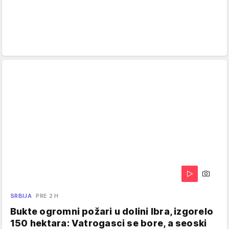
SRBIJA
PRE 2 H
Bukte ogromni požari u dolini Ibra, izgorelo
150 hektara: Vatrogasci se bore, a seoski