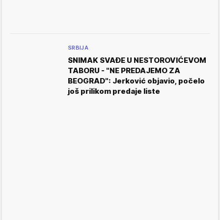
SRBIJA
SNIMAK SVAĐE U NESTOROVIĆEVOM
TABORU - "NE PREDAJEMO ZA
BEOGRAD": Jerković objavio, počelo
još prilikom predaje liste