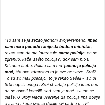
"To sam se ja zezao jednom svojevremeno.
Imao
sam neku ponudu ranije da budem ministar
,
rekao sam da me interesuje
samo policija
, on se
zgranuo, kaže 'zašto policija?', dok sam bio u
Kriznom štabu. Rekao sam mu
'jedino je policija
moć
, šta ovo zdravstvo to je sve bezveze'. Srbi?
To su svi mali policajci, to je rekao Šešelj - 'svi bi
Srbi hapsili onoga'. Srbi shvataju policiju imaš ono
da se osveti komšiji, sad sam ja moć, svi me se
plaše. U Srbiji vlada uverenje da policija ima dosije
o svima i kada izvuče dosije svi padnu mrtvi"
,