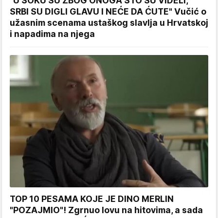
"U ŠOKU SU ZBOG ONOGA ŠTO SU VIDELI,
SRBI SU DIGLI GLAVU I NEĆE DA ĆUTE" Vučić o
užasnim scenama ustaškog slavlja u Hrvatskoj
i napadima na njega
TOP 10 PESAMA KOJE JE DINO MERLIN
"POZAJMIO"! Zgrnuo lovu na hitovima, a sada