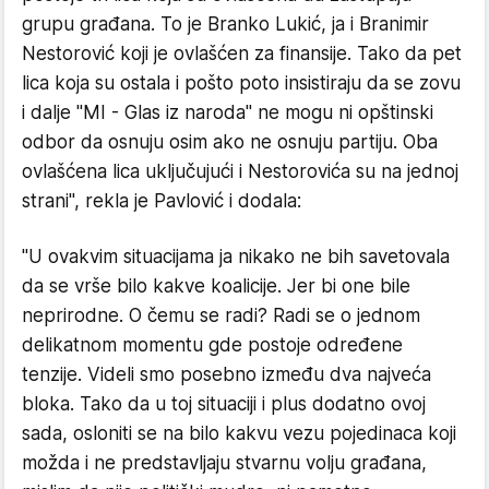
grupu građana. To je Branko Lukić, ja i Branimir
Nestorović koji je ovlašćen za finansije. Tako da pet
lica koja su ostala i pošto poto insistiraju da se zovu
i dalje "MI - Glas iz naroda" ne mogu ni opštinski
odbor da osnuju osim ako ne osnuju partiju. Oba
ovlašćena lica uključujući i Nestorovića su na jednoj
strani", rekla je Pavlović i dodala:
"U ovakvim situacijama ja nikako ne bih savetovala
da se vrše bilo kakve koalicije. Jer bi one bile
neprirodne. O čemu se radi? Radi se o jednom
delikatnom momentu gde postoje određene
tenzije. Videli smo posebno između dva najveća
bloka. Tako da u toj situaciji i plus dodatno ovoj
sada, osloniti se na bilo kakvu vezu pojedinaca koji
možda i ne predstavljaju stvarnu volju građana,