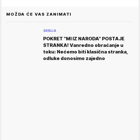
MOŽDA ĆE VAS ZANIMATI
SRBIJA
POKRET "MI IZ NARODA" POSTAJE
STRANKA! Vanredno obraćanje u
toku: Nećemo biti klasična stranka,
odluke donosimo zajedno