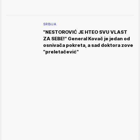
SRBIJA
"NESTOROVIĆ JE HTEO SVU VLAST
ZA SEBE!" General Kovač je jedan od
osnivača pokreta, a sad doktora zove
"preletačević"