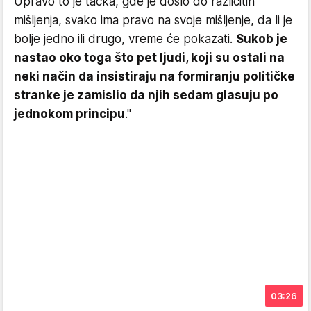
Upravo to je tačka, gde je došlo do različitih
mišljenja, svako ima pravo na svoje mišljenje, da li je
bolje jedno ili drugo, vreme će pokazati.
Sukob je
nastao oko toga što pet ljudi, koji su ostali na
neki način da insistiraju na formiranju političke
stranke je zamislio da njih sedam glasuju po
jednokom principu
."
03:26