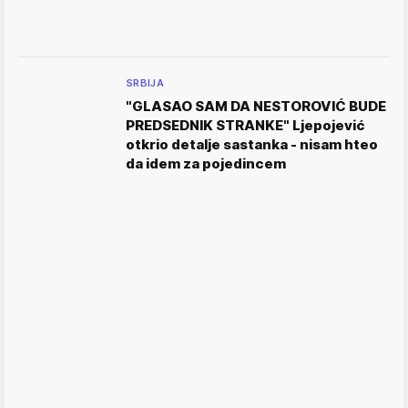
SRBIJA
"GLASAO SAM DA NESTOROVIĆ BUDE
PREDSEDNIK STRANKE" Ljepojević
otkrio detalje sastanka - nisam hteo
da idem za pojedincem