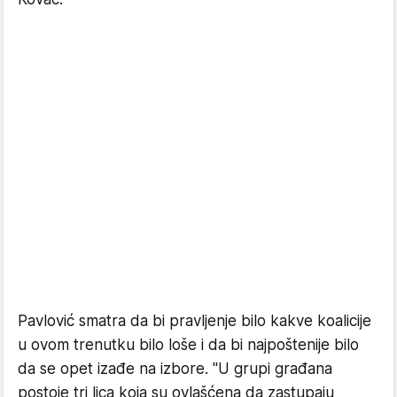
Pavlović smatra da bi pravljenje bilo kakve koalicije
u ovom trenutku bilo loše i da bi najpoštenije bilo
da se opet izađe na izbore. "U grupi građana
postoje tri lica koja su ovlašćena da zastupaju