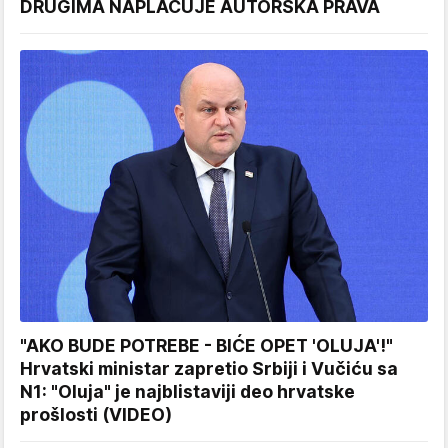
DRUGIMA NAPLAĆUJE AUTORSKA PRAVA
"AKO BUDE POTREBE - BIĆE OPET 'OLUJA'!"
Hrvatski ministar zapretio Srbiji i Vučiću sa
N1: "Oluja" je najblistaviji deo hrvatske
prošlosti (VIDEO)