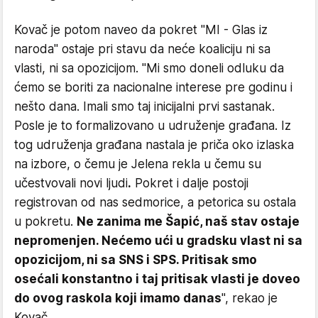
Kovač je potom naveo da pokret "MI - Glas iz
naroda" ostaje pri stavu da neće koaliciju ni sa
vlasti, ni sa opozicijom. "Mi smo doneli odluku da
ćemo se boriti za nacionalne interese pre godinu i
nešto dana. Imali smo taj inicijalni prvi sastanak.
Posle je to formalizovano u udruženje građana. Iz
tog udruženja građana nastala je priča oko izlaska
na izbore, o čemu je Jelena rekla u čemu su
učestvovali novi ljudi
.
Pokret i dalje postoji
registrovan od nas sedmorice, a petorica su ostala
u pokretu.
Ne zanima me Šapić, naš stav ostaje
nepromenjen. Nećemo ući u gradsku vlast ni sa
opozicijom, ni sa SNS i SPS. Pritisak smo
osećali konstantno i taj pritisak vlasti je doveo
do ovog raskola koji imamo danas
", rekao je
Kovač.