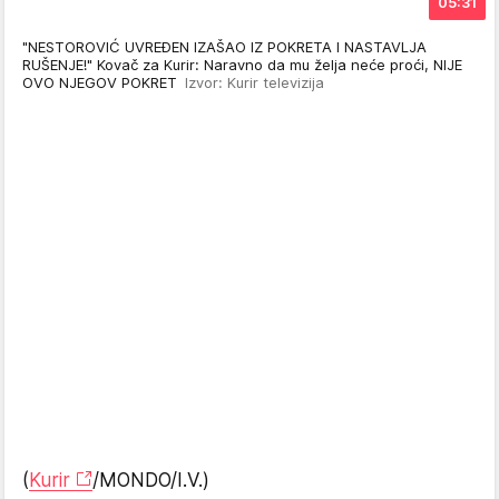
05:31
"NESTOROVIĆ UVREĐEN IZAŠAO IZ POKRETA I NASTAVLJA
RUŠENJE!" Kovač za Kurir: Naravno da mu želja neće proći, NIJE
OVO NJEGOV POKRET
Izvor: Kurir televizija
(
Kurir
/MONDO/I.V.)