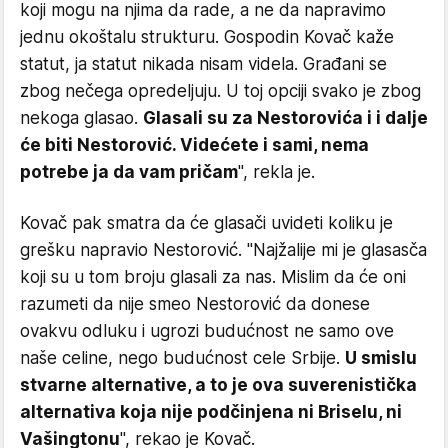
koji mogu na njima da rade, a ne da napravimo
jednu okoštalu strukturu. Gospodin Kovač kaže
statut, ja statut nikada nisam videla. Građani se
zbog nečega opredeljuju. U toj opciji svako je zbog
nekoga glasao.
Glasali su za Nestorovića i i dalje
će biti Nestorović. Videćete i sami, nema
potrebe ja da vam pričam
", rekla je.
Kovač pak smatra da će glasači uvideti koliku je
grešku napravio Nestorović. "Najžalije mi je glasasča
koji su u tom broju glasali za nas. Mislim da će oni
razumeti da nije smeo Nestorović da donese
ovakvu odluku i ugrozi budućnost ne samo ove
naše celine, nego budućnost cele Srbije.
U smislu
stvarne alternative, a to je ova suverenistička
alternativa koja nije podčinjena ni Briselu, ni
Vašingtonu
", rekao je Kovač.