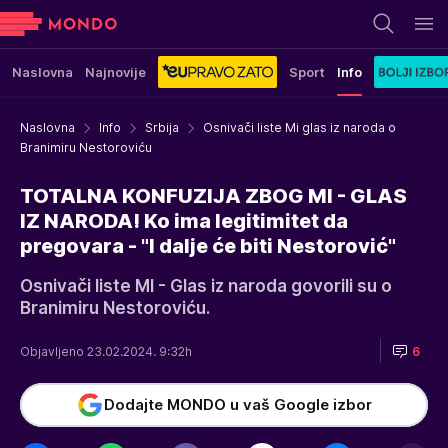
Naslovna
Najnovije
Sport
Info
Naslovna
Info
Srbija
Osnivači liste Mi glas iz naroda o
Branimiru Nestoroviću
TOTALNA KONFUZIJA ZBOG MI - GLAS
IZ NARODA! Ko ima legitimitet da
pregovara - "I dalje će biti Nestorović"
Osnivači liste MI - Glas iz naroda govorili su o
Branimiru Nestoroviću.
Objavljeno 23.02.2024. 9:32h
6
Dodajte MONDO u vaš Google izbor