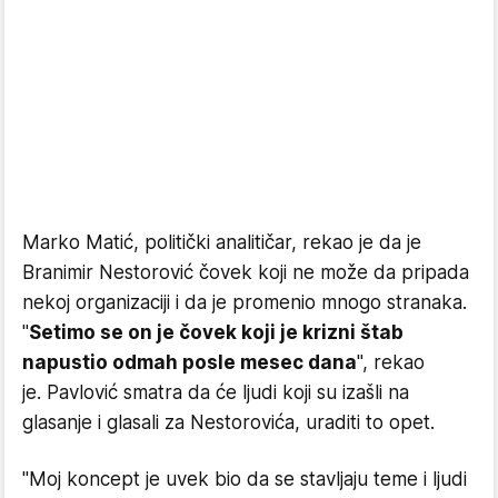
Marko Matić, politički analitičar, rekao je da je
Branimir Nestorović čovek koji ne može da pripada
nekoj organizaciji i da je promenio mnogo stranaka.
"
Setimo se on je čovek koji je krizni štab
napustio odmah posle mesec dana
", rekao
je. Pavlović smatra da će ljudi koji su izašli na
glasanje i glasali za Nestorovića, uraditi to opet.
"Moj koncept je uvek bio da se stavljaju teme i ljudi