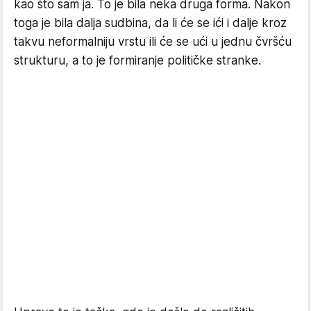
kao što sam ja. To je bila neka druga forma. Nakon
toga je bila dalja sudbina, da li će se ići i dalje kroz
takvu neformalniju vrstu ili će se ući u jednu čvršću
strukturu, a to je formiranje političke stranke.