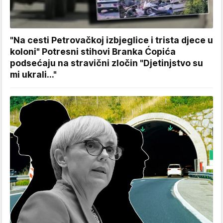
"Na cesti Petrovačkoj izbjeglice i trista djece u
koloni" Potresni stihovi Branka Ćopića
podsećaju na stravični zločin "Djetinjstvo su
mi ukrali..."