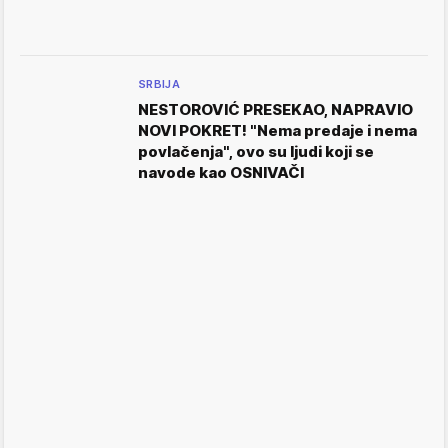
SRBIJA
NESTOROVIĆ PRESEKAO, NAPRAVIO
NOVI POKRET! "Nema predaje i nema
povlačenja", ovo su ljudi koji se
navode kao OSNIVAČI