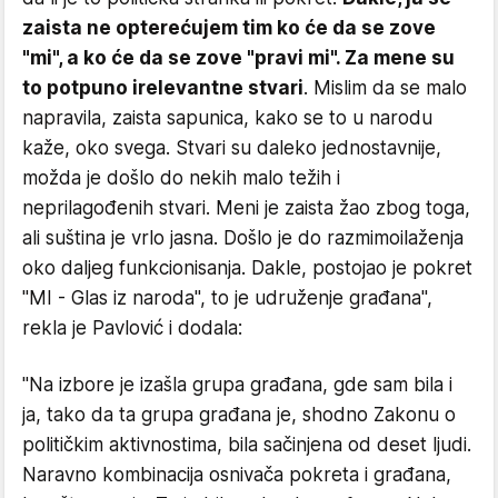
zaista ne opterećujem tim ko će da se zove
"mi", a ko će da se zove "pravi mi". Za mene su
to potpuno irelevantne stvari
. Mislim da se malo
napravila, zaista sapunica, kako se to u narodu
kaže, oko svega. Stvari su daleko jednostavnije,
možda je došlo do nekih malo težih i
neprilagođenih stvari. Meni je zaista žao zbog toga,
ali suština je vrlo jasna. Došlo je do razmimoilaženja
oko daljeg funkcionisanja. Dakle, postojao je pokret
"MI - Glas iz naroda", to je udruženje građana",
rekla je Pavlović i dodala:
"Na izbore je izašla grupa građana, gde sam bila i
ja, tako da ta grupa građana je, shodno Zakonu o
političkim aktivnostima, bila sačinjena od deset ljudi.
Naravno kombinacija osnivača pokreta i građana,