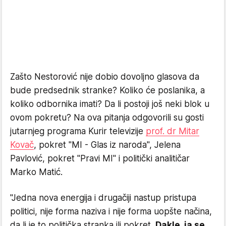
Zašto Nestorović nije dobio dovoljno glasova da
bude predsednik stranke? Koliko će poslanika, a
koliko odbornika imati? Da li postoji još neki blok u
ovom pokretu? Na ova pitanja odgovorili su gosti
jutarnjeg programa Kurir televizije
prof. dr Mitar
Kovač
, pokret "MI - Glas iz naroda", Jelena
Pavlović, pokret "Pravi MI" i politički analitičar
Marko Matić.
"Jedna nova energija i drugačiji nastup pristupa
politici, nije forma naziva i nije forma uopšte načina,
da li je to politička stranka ili pokret.
Dakle, ja se