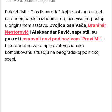
Foto: MONDO/Stefan Stojanović
Pokret "MI - Glas iz naroda", koji je ostvario uspeh
na decembarskim izborima, od juče više ne postoji
u originalnom sastavu.
Dvojica osnivača,
Branimir
Nestorović
i Aleksandar Pavić, napustili su
pokret i
osnovali novi pod nazivom "Pravi MI"
, i
tako dodatno zakomplikovali već ionako
komplikovanu situaciju na beogradskoj političkoj
sceni.