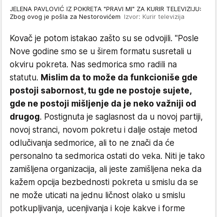
JELENA PAVLOVIĆ IZ POKRETA "PRAVI MI" ZA KURIR TELEVIZIJU:
Zbog ovog je pošla za Nestorovićem
Izvor: Kurir televizija
Kovač je potom istakao zašto su se odvojili. "Posle
Nove godine smo se u širem formatu susretali u
okviru pokreta. Nas sedmorica smo radili na
statutu.
Mislim da to može da funkcioniše gde
postoji sabornost, tu gde ne postoje sujete,
gde ne postoji mišljenje da je neko važniji od
drugog
. Postignuta je saglasnost da u novoj partiji,
novoj stranci, novom pokretu i dalje ostaje metod
odlučivanja sedmorice, ali to ne znači da će
personalno ta sedmorica ostati do veka. Niti je tako
zamišljena organizacija, ali jeste zamišljena neka da
kažem opcija bezbednosti pokreta u smislu da se
ne može uticati na jednu ličnost olako u smislu
potkupljivanja, ucenjivanja i koje kakve i forme