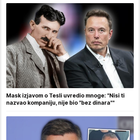
Mask izjavom o Tesli uvredio mnoge: "Nisi ti
nazvao kompaniju, nije bio "bez dinara""