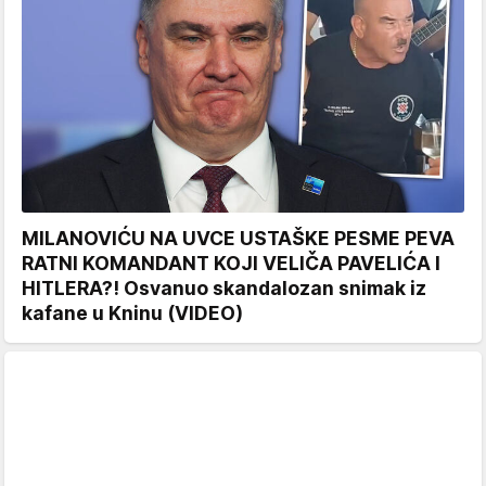
MILANOVIĆU NA UVCE USTAŠKE PESME PEVA
RATNI KOMANDANT KOJI VELIČA PAVELIĆA I
HITLERA?! Osvanuo skandalozan snimak iz
kafane u Kninu (VIDEO)