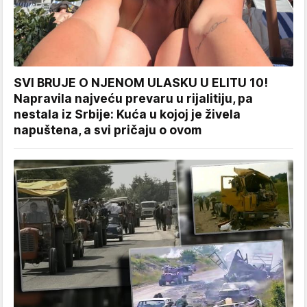
SVI BRUJE O NJENOM ULASKU U ELITU 10!
Napravila najveću prevaru u rijalitiju, pa
nestala iz Srbije: Kuća u kojoj je živela
napuštena, a svi pričaju o ovom