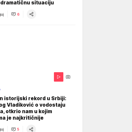
dramatičnu situaciju
uj
6
O
 istorijski rekord u Srbiji:
og Vladiković o vodostaju
, otkrio nam u kojim
a je najkritičnije
uj
5