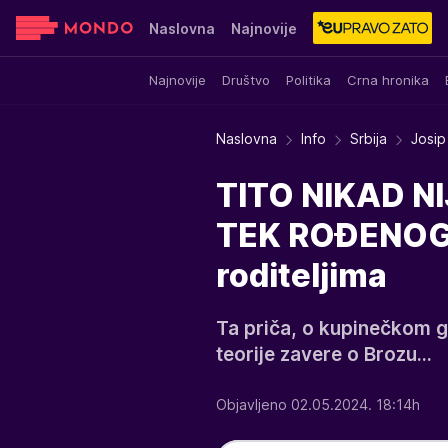
Naslovna
Najnovije
Najnovije
Društvo
Politika
Crna hronika
Sensa
Stvar ukusa
Yumama
Naslovna
Info
Srbija
Josip
TITO NIKAD N
TEK ROĐENOG S
roditeljima
Ta priča, o kupinečkom 
teorije zavere o Brozu...
Objavljeno 02.05.2024. 18:14h