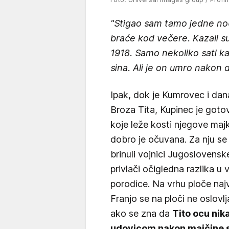
"Stigao sam tamo jedne noć
braće kod večere. Kazali su
1918. Samo nekoliko sati ka
sina. Ali je on umro nakon 
Ipak, dok je Kumrovec i da
Broza Tita, Kupinec je goto
koje leže kosti njegove majk
dobro je očuvana. Za nju se 
brinuli vojnici Jugoslovens
privlači očigledna razlika u
porodice. Na vrhu ploče naj
Franjo se na ploči ne oslovl
ako se zna da
Tito ocu nik
udovicom nakon majčine 