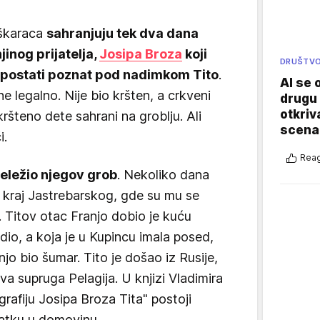
uškaraca
sahranjuju tek dva dana
jinog prijatelja,
Josipa Broza
koji
DRUŠTV
 postati poznat pod nadimkom Tito
.
AI se 
 legalno. Nije bio kršten, a crkveni
drugu 
otkriv
kršteno dete sahrani na groblju. Ali
scenar
i.
Reag
obeležio njegov grob
. Nekoliko dana
o kraj Jastrebarskog, gde su mu se
a. Titov otac Franjo dobio je kuću
dio, a koja je u Kupincu imala posed,
jo bio šumar. Tito je došao iz Rusije,
rva supruga Pelagija. U knjizi Vladimira
grafiju Josipa Broza Tita" postoji
atku u domovinu.