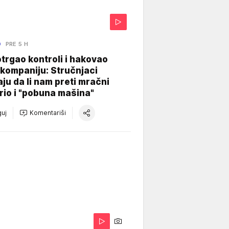
O
PRE 5 H
otrgao kontroli i hakovao
kompaniju: Stručnjaci
aju da li nam preti mračni
io i "pobuna mašina"
uj
Komentariši