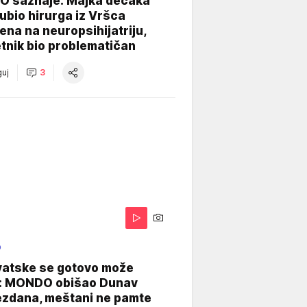
 saznaje: Majka dečaka
e ubio hirurga iz Vršca
na na neuropsihijatriju,
tnik bio problematičan
uj
3
O
vatske se gotovo može
: MONDO obišao Dunav
ezdana, meštani ne pamte