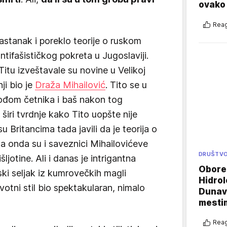
ovako 
Reag
nastanak i poreklo teorije o ruskom
ntifašističkog pokreta u Jugoslaviji.
itu izveštavale su novine u Velikoj
nji bio je
Draža Mihailović
. Tito se u
ođom četnika i baš nakon tog
iri tvrdnje kako Tito uopšte nije
 Britancima tada javili da je teorija o
 a onda su i saveznici Mihailovićeve
DRUŠTV
ljotine. Ali i danas je intrigantna
Oboren
ki seljak iz kumrovečkih magli
Hidrol
ivotni stil bio spektakularan, nimalo
Dunava
mestim
Reag