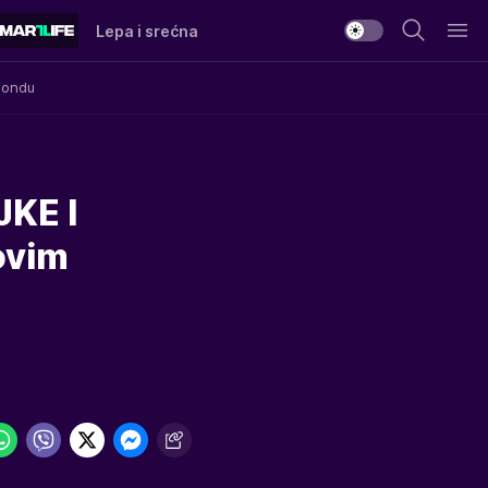
Lepa i srećna
Mondu
KE I
ovim