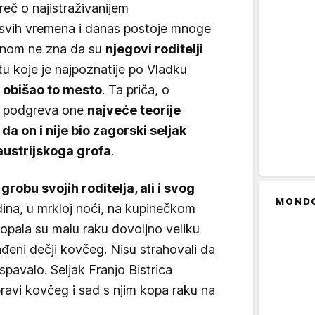
reč o najistraživanijem
 svih vremena i danas postoje mnoge
vnom ne zna da su
njegovi roditelji
tu koje je najpoznatije po Vladku
e obišao to mesto
. Ta priča, o
o podgreva one
najveće teorije
da on i nije bio zagorski seljak
 austrijskoga grofa
.
grobu svojih roditelja, ali i svog
MOND
ina, u mrkloj noći, na kupinečkom
opala su malu raku dovoljno veliku
đeni dečji kovčeg. Nisu strahovali da
e spavalo. Seljak Franjo Bistrica
ravi kovčeg i sad s njim kopa raku na