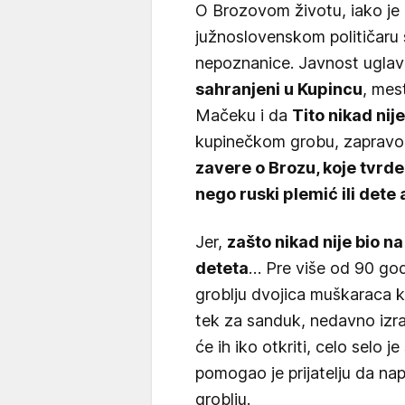
O Brozovom životu, iako je 
južnoslovenskom političaru
nepoznanice. Javnost ugla
sahranjeni u Kupincu
, mes
Mačeku i da
Tito nikad nij
kupinečkom grobu, zaprav
zavere o Brozu, koje tvrde 
nego ruski plemić ili dete
Jer,
zašto nikad nije bio na 
deteta
… Pre više od 90 god
groblju dvojica muškaraca k
tek za sanduk, nedavno izra
će ih iko otkriti, celo selo j
pomogao je prijatelju da nap
groblju.