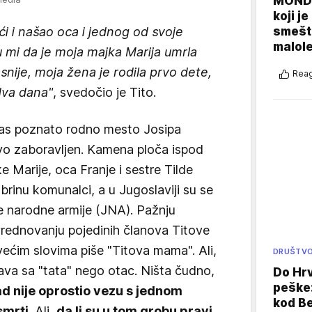
MONDO
koji j
smešte
i i našao oca i jednog od svoje
malole
 mi da je moja majka Marija umrla
snije, moja žena je rodila prvo dete,
Reag
dva dana"
, svedočio je Tito.
nas poznato rodno mesto Josipa
vo zaboravljen. Kamena ploča ispod
e Marije, oca Franje i sestre Tilde
brinu komunalci, a u Jugoslaviji su se
ke narodne armije (JNA). Pažnju
 vrednovanju pojedinih članova Titove
većim slovima piše "Titova mama". Ali,
DRUŠTV
java sa "tata" nego otac. Ništa čudno,
Do Hr
peške
ad nije oprostio vezu s jednom
kod B
smrti
. Ali,
da li su u tom grobu pravi