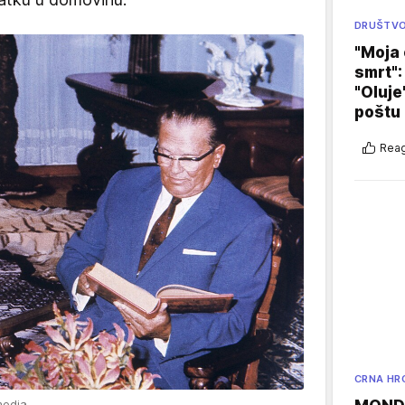
DRUŠTV
"Moja 
smrt":
"Oluje
poštu
Reag
CRNA HR
media