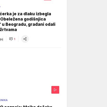
O
ćerka je za dlaku izbegla
 Obeležena godišnjica
" u Beogradu, građani odali
 žrtvama
uj
1
ONIKA