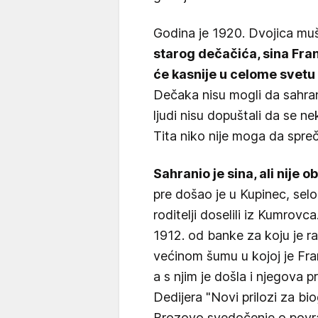
Godina je 1920. Dvojica m
starog dečačića, sina Fran
će kasnije u celome svetu
Dečaka nisu mogli da sahrane
ljudi nisu dopuštali da se ne
Tita niko nije moga da spreč
Sahranio je sina, ali nije 
pre došao je u Kupinec, sel
roditelji doselili iz Kumrovc
1912. od banke za koju je ra
većinom šumu u kojoj je Fran
a s njim je došla i njegova p
Dedijera "Novi prilozi za bio
Brozovo svedočenje o povr