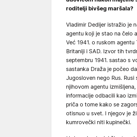
roditelji bivšeg maršala?
Vladimir Dedijer istražio je 
agentu koji je stao na čelo a
Već 1941. o ruskom agentu T
Britaniji i SAD. Izvor tih tvrd
septembru 1941. sastao s v
sastanka Draža je počeo da š
Jugosloven nego Rus. Rusi su
njihovom agentu izmišljena,
informacije odbacili kao izmiš
priča o tome kako se zagors
otisnuo u svet. I njegov je ž
kumrovečki niti kupinečki.