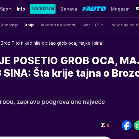
Sport
Info
Zabava
Magazin
Ekonomija
Srbija
Beograd na Mondu
Svet
EX YU
Novi Sad na 
 Broz Tito nikad nije obišao grob oca, majke i sina
IJE POSETIO GROB OCA, MAJ
INA: Šta krije tajna o Broz
grobu, zapravo podgreva one najveće
6