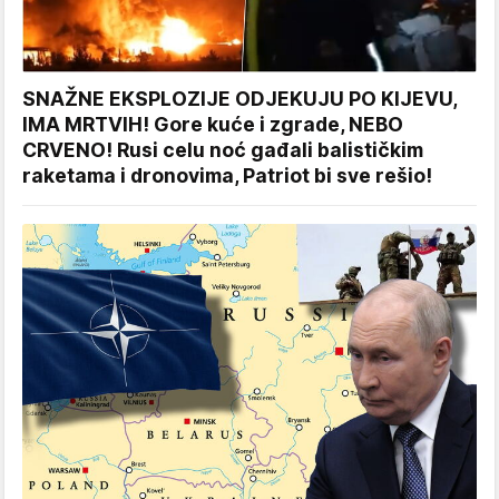
SNAŽNE EKSPLOZIJE ODJEKUJU PO KIJEVU,
IMA MRTVIH! Gore kuće i zgrade, NEBO
CRVENO! Rusi celu noć gađali balističkim
raketama i dronovima, Patriot bi sve rešio!