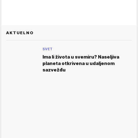
AKTUELNO
SVET
Ima li života u svemiru? Naseljiva
planeta otkrivena u udaljenom
sazvežđu