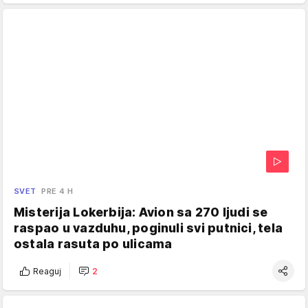
SVET
PRE 4 H
Misterija Lokerbija: Avion sa 270 ljudi se
raspao u vazduhu, poginuli svi putnici, tela
ostala rasuta po ulicama
Reaguj
2