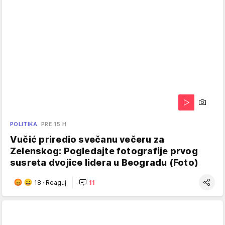
POLITIKA
PRE 15 H
Vučić priredio svečanu večeru za
Zelenskog: Pogledajte fotografije prvog
susreta dvojice lidera u Beogradu (Foto)
18
·
Reaguj
11