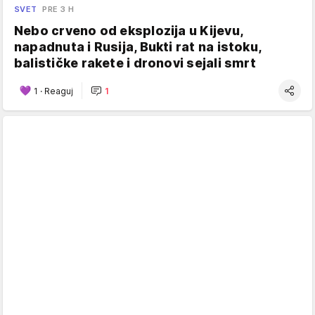
SVET
PRE 3 H
Nebo crveno od eksplozija u Kijevu,
napadnuta i Rusija, Bukti rat na istoku,
balističke rakete i dronovi sejali smrt
1
·
Reaguj
1