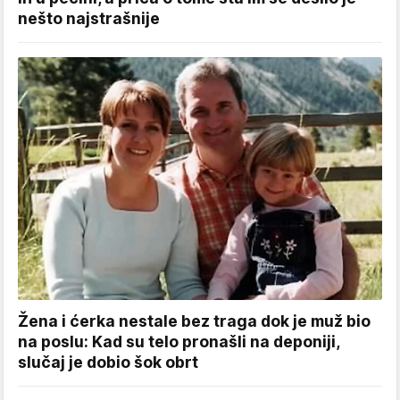
nešto najstrašnije
Žena i ćerka nestale bez traga dok je muž bio
na poslu: Kad su telo pronašli na deponiji,
slučaj je dobio šok obrt