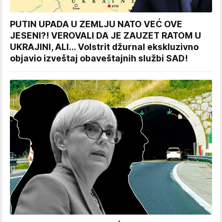
PUTIN UPADA U ZEMLJU NATO VEĆ OVE
JESENI?! VEROVALI DA JE ZAUZET RATOM U
UKRAJINI, ALI... Volstrit džurnal ekskluzivno
objavio izveštaj obaveštajnih službi SAD!