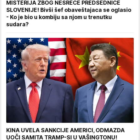
MISTERIJA ZBOG NESREĆE PREDSEDNICE
SLOVENIJE! Bivši šef obaveštajaca se oglasio
- Ko je bio u kombiju sa njom u trenutku
sudara?
KINA UVELA SANKCIJE AMERICI, ODMAZDA
UOČI SAMITA TRAMP-SI U VAŠINGTONU!