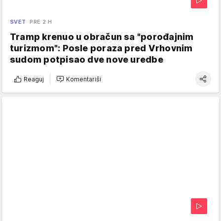
SVET
PRE 2 H
Tramp krenuo u obračun sa "porođajnim
turizmom": Posle poraza pred Vrhovnim
sudom potpisao dve nove uredbe
Reaguj
Komentariši