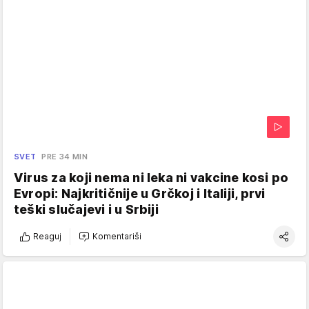
SVET
PRE 34 MIN
Virus za koji nema ni leka ni vakcine kosi po
Evropi: Najkritičnije u Grčkoj i Italiji, prvi
teški slučajevi i u Srbiji
Reaguj
Komentariši