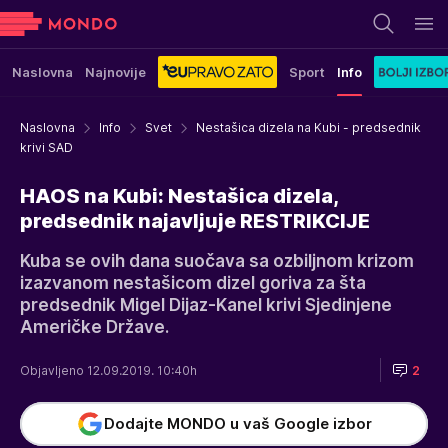
Naslovna
Najnovije
Sport
Info
Naslovna
Info
Svet
Nestašica dizela na Kubi - predsednik
krivi SAD
HAOS na Kubi: Nestašica dizela,
predsednik najavljuje RESTRIKCIJE
Kuba se ovih dana suočava sa ozbiljnom krizom
izazvanom nestašicom dizel goriva za šta
predsednik Migel Dijaz-Kanel krivi Sjedinjene
Američke Države.
Objavljeno 12.09.2019. 10:40h
2
Dodajte MONDO u vaš Google izbor