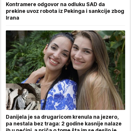
Kontramere odgovor na odluku SAD da
prekine uvoz robota iz Pekinga i sankcije zbog
Irana
Danijela je sa drugaricom krenula na jezero,
pa nestala bez traga: 2 godine kasnije nalaze
ih u pećini, a priča o tome šta im se desilo je