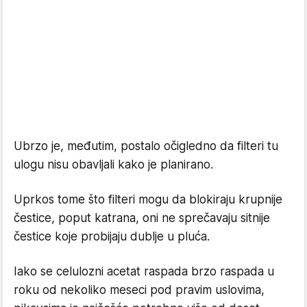
Ubrzo je, međutim, postalo očigledno da filteri tu
ulogu nisu obavljali kako je planirano.
Uprkos tome što filteri mogu da blokiraju krupnije
čestice, poput katrana, oni ne sprečavaju sitnije
čestice koje probijaju dublje u pluća.
Iako se celulozni acetat raspada brzo raspada u
roku od nekoliko meseci pod pravim uslovima,