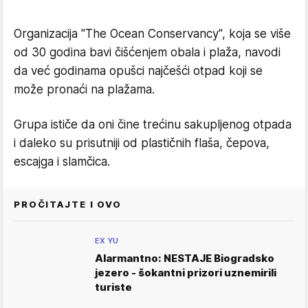
Organizacija "The Ocean Conservancy", koja se više
od 30 godina bavi čišćenjem obala i plaža, navodi
da već godinama opušci najčešći otpad koji se
može pronaći na plažama.
Grupa ističe da oni čine trećinu sakupljenog otpada
i daleko su prisutniji od plastičnih flaša, čepova,
escajga i slamčica.
PROČITAJTE I OVO
EX YU
Alarmantno: NESTAJE Biogradsko
jezero - šokantni prizori uznemirili
turiste