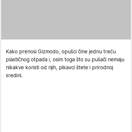
Kako prenosi Gizmodo, opušci čine jednu treću
plastičnog otpada i, osim toga što su pušači nemaju
nikakve koristi od njih, pikavci štete i prirodnoj
sredini.