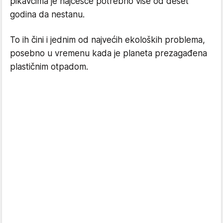
pikavcima je najčešće potrebno više od deset
godina da nestanu.
To ih čini i jednim od najvećih ekoloških problema,
posebno u vremenu kada je planeta prezagađena
plastičnim otpadom.