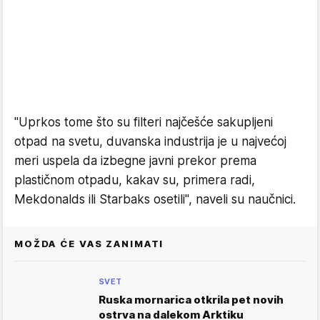
"Uprkos tome što su filteri najčešće sakupljeni
otpad na svetu, duvanska industrija je u najvećoj
meri uspela da izbegne javni prekor prema
plastičnom otpadu, kakav su, primera radi,
Mekdonalds ili Starbaks osetili", naveli su naučnici.
MOŽDA ĆE VAS ZANIMATI
SVET
Ruska mornarica otkrila pet novih
ostrva na dalekom Arktiku