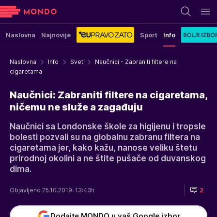
Naslovna
Najnovije
Sport
Info
Naslovna
Info
Svet
Naučnici - Zabraniti filtere na
cigaretama
Naučnici: Zabraniti filtere na cigaretama,
ničemu ne služe a zagađuju
Naučnici sa Londonske škole za higijenu i tropsle
bolesti pozvali su na globalnu zabranu filtera na
cigaretama jer, kako kažu, nanose veliku štetu
prirodnoj okolini a ne štite pušače od duvanskog
dima.
Objavljeno 25.10.2019. 13:43h
2
Dodajte MONDO u vaš Google izbor