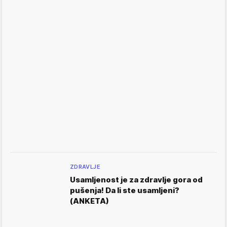
ZDRAVLJE
Usamljenost je za zdravlje gora od
pušenja! Da li ste usamljeni?
(ANKETA)