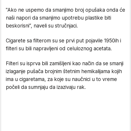
"Ako ne uspemo da smanjimo broj opušaka onda će
naši napori da smanjimo upotrebu plastike biti
beskorisni“, naveli su stručnjaci.
Cigarete sa filterom su se prvi put pojavile 1950ih i
filteri su bili napravljeni od celuloznog acetata.
Filteri su isprva bili zamišljeni kao način da se smanji
izlaganje pušača brojnim štetnim hemikalijama kojih
ima u cigaretama, za koje su naučnici u to vreme
počeli da sumnjaju da izazivaju rak.