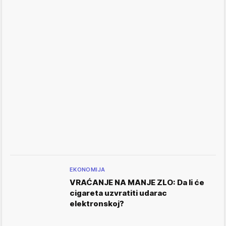
EKONOMIJA
VRAĆANJE NA MANJE ZLO: Da li će
cigareta uzvratiti udarac
elektronskoj?