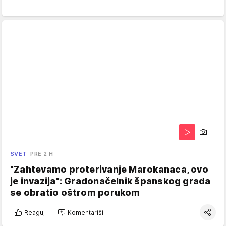
SVET
PRE 2 H
"Zahtevamo proterivanje Marokanaca, ovo
je invazija": Gradonačelnik španskog grada
se obratio oštrom porukom
Reaguj
Komentariši