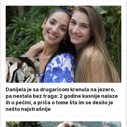
Danijela je sa drugaricom krenula na jezero,
pa nestala bez traga: 2 godine kasnije nalaze
ih u pećini, a priča o tome šta im se desilo je
nešto najstrašnije