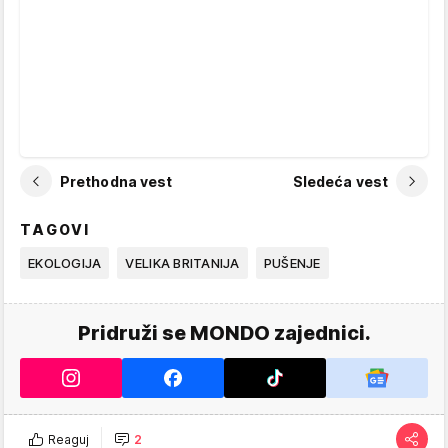
Prethodna vest
Sledeća vest
TAGOVI
EKOLOGIJA
VELIKA BRITANIJA
PUŠENJE
Pridruži se MONDO zajednici.
Reaguj
2