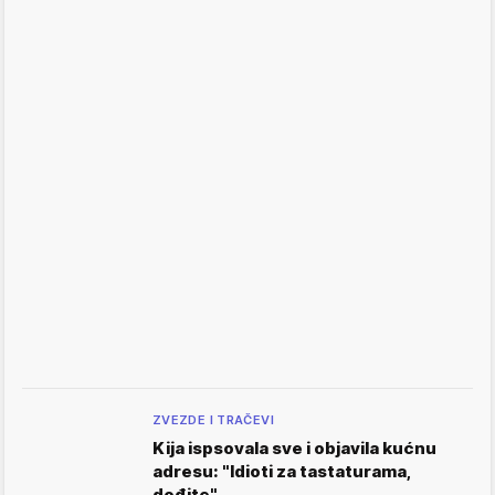
ZVEZDE I TRAČEVI
Kija ispsovala sve i objavila kućnu
adresu: "Idioti za tastaturama,
dođite"