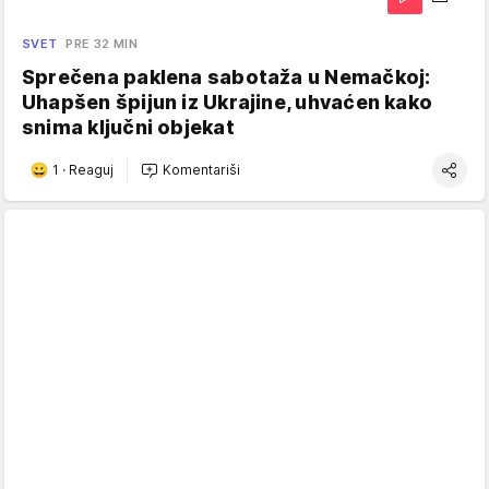
SVET
PRE 32 MIN
Sprečena paklena sabotaža u Nemačkoj:
Uhapšen špijun iz Ukrajine, uhvaćen kako
snima ključni objekat
1
·
Reaguj
Komentariši