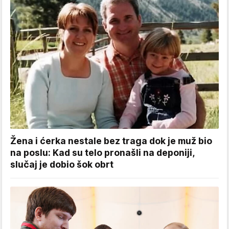
Žena i ćerka nestale bez traga dok je muž bio
na poslu: Kad su telo pronašli na deponiji,
slučaj je dobio šok obrt