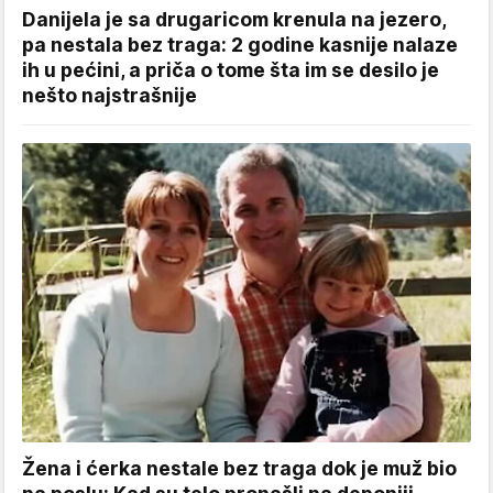
Danijela je sa drugaricom krenula na jezero,
pa nestala bez traga: 2 godine kasnije nalaze
ih u pećini, a priča o tome šta im se desilo je
nešto najstrašnije
Žena i ćerka nestale bez traga dok je muž bio