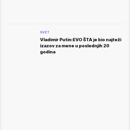
SVET
Vladimir Putin:EVO ŠTA je bio najteži
izazov za mene u poslednjih 20
godina