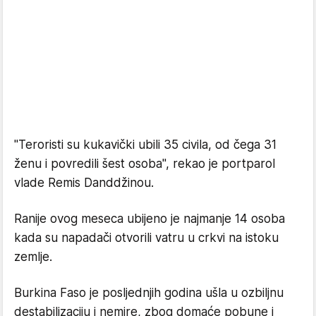
"Teroristi su kukavički ubili 35 civila, od čega 31
ženu i povredili šest osoba", rekao je portparol
vlade Remis Danddžinou.
Ranije ovog meseca ubijeno je najmanje 14 osoba
kada su napadači otvorili vatru u crkvi na istoku
zemlje.
Burkina Faso je posljednjih godina ušla u ozbiljnu
destabilizaciju i nemire, zbog domaće pobune i