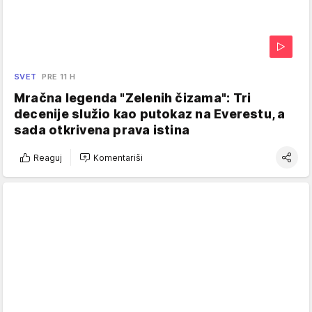
SVET
PRE 11 H
Mračna legenda "Zelenih čizama": Tri
decenije služio kao putokaz na Everestu, a
sada otkrivena prava istina
Reaguj
Komentariši