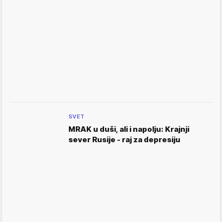
SVET
MRAK u duši, ali i napolju: Krajnji
sever Rusije - raj za depresiju