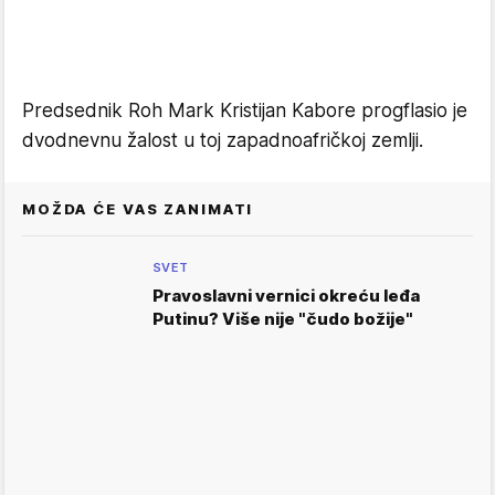
Predsednik Roh Mark Kristijan Kabore progflasio je
dvodnevnu žalost u toj zapadnoafričkoj zemlji.
MOŽDA ĆE VAS ZANIMATI
SVET
Pravoslavni vernici okreću leđa
Putinu? Više nije "čudo božije"