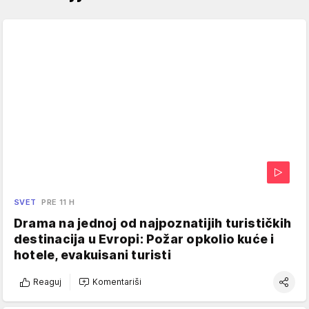
SVET
PRE 11 H
Drama na jednoj od najpoznatijih turističkih
destinacija u Evropi: Požar opkolio kuće i
hotele, evakuisani turisti
Reaguj
Komentariši