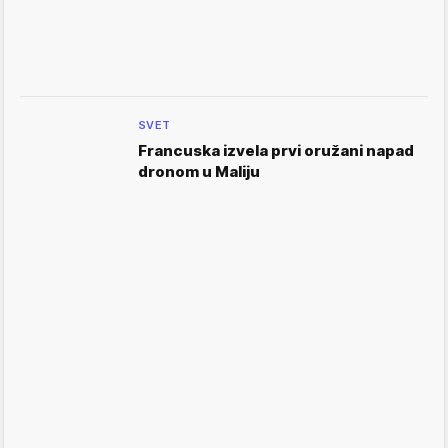
SVET
Francuska izvela prvi oružani napad
dronom u Maliju