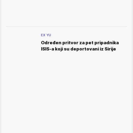
EX YU
Određen pritvor za pet pripadnika
ISIS-a koji su deportovani iz Sirije