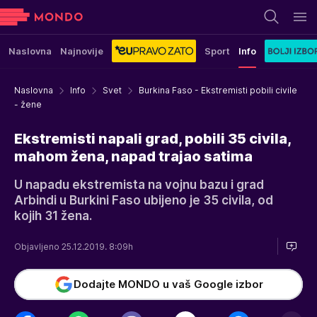
Naslovna
Najnovije
Sport
Info
Naslovna
Info
Svet
Burkina Faso - Ekstremisti pobili civile
- žene
Ekstremisti napali grad, pobili 35 civila,
mahom žena, napad trajao satima
U napadu ekstremista na vojnu bazu i grad
Arbindi u Burkini Faso ubijeno je 35 civila, od
kojih 31 žena.
Objavljeno 25.12.2019. 8:09h
Dodajte MONDO u vaš Google izbor