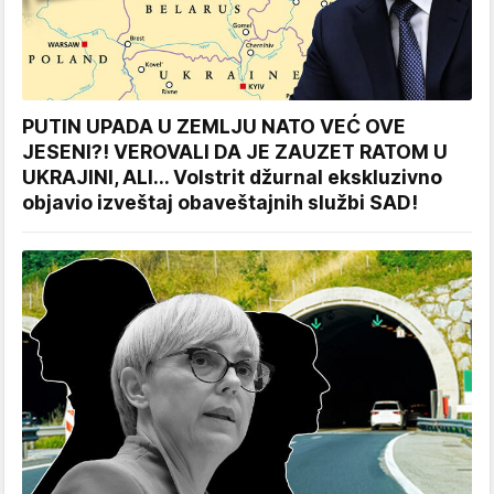
PUTIN UPADA U ZEMLJU NATO VEĆ OVE
JESENI?! VEROVALI DA JE ZAUZET RATOM U
UKRAJINI, ALI... Volstrit džurnal ekskluzivno
objavio izveštaj obaveštajnih službi SAD!