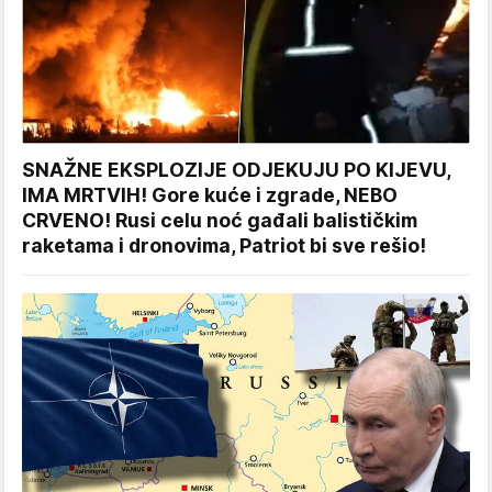
SNAŽNE EKSPLOZIJE ODJEKUJU PO KIJEVU,
IMA MRTVIH! Gore kuće i zgrade, NEBO
CRVENO! Rusi celu noć gađali balističkim
raketama i dronovima, Patriot bi sve rešio!