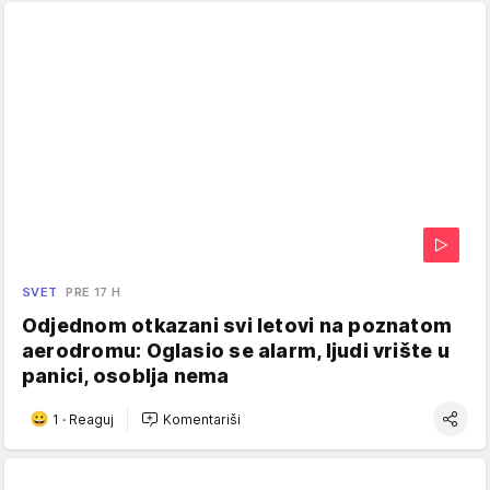
SVET
PRE 17 H
Odjednom otkazani svi letovi na poznatom
aerodromu: Oglasio se alarm, ljudi vrište u
panici, osoblja nema
1
·
Reaguj
Komentariši