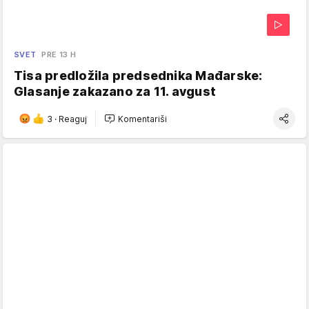
SVET
PRE 13 H
Tisa predložila predsednika Mađarske:
Glasanje zakazano za 11. avgust
3
·
Reaguj
Komentariši