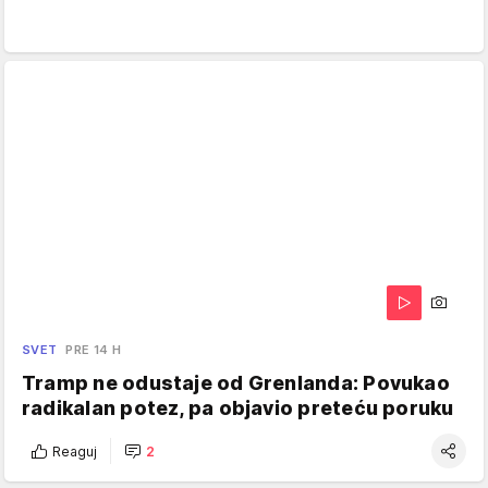
SVET
PRE 14 H
Tramp ne odustaje od Grenlanda: Povukao
radikalan potez, pa objavio preteću poruku
Reaguj
2