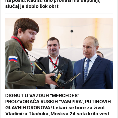
na poslu: Kad su telo pronašli na deponiji,
slučaj je dobio šok obrt
DIGNUT U VAZDUH "MERCEDES"
PROIZVOĐAČA RUSKIH "VAMPIRA", PUTINOVIH
GLAVNIH DRONOVA! Lekari se bore za život
Vladimira Tkačuka, Moskva 24 sata krila vest