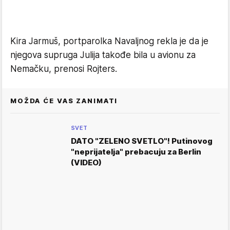
Kira Jarmuš, portparolka Navaljnog rekla je da je
njegova supruga Julija takođe bila u avionu za
Nemačku, prenosi Rojters.
MOŽDA ĆE VAS ZANIMATI
SVET
DATO "ZELENO SVETLO"! Putinovog
"neprijatelja" prebacuju za Berlin
(VIDEO)