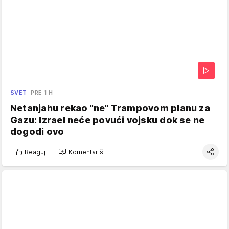
SVET
PRE 1 H
Netanjahu rekao "ne" Trampovom planu za
Gazu: Izrael neće povući vojsku dok se ne
dogodi ovo
Reaguj
Komentariši