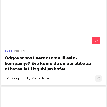
SVET
PRE 1 H
Odgovornost aerodroma ili avio-
kompanije? Evo kome da se obratite za
otkazan let i izgubljen kofer
Reaguj
Komentariši