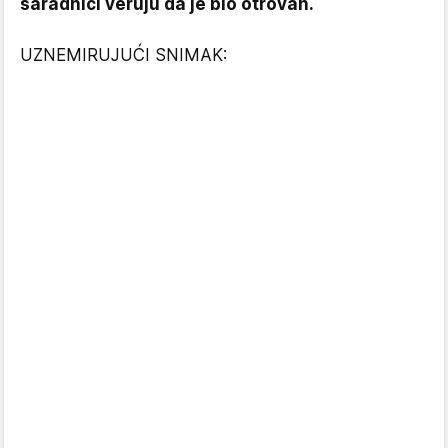
saradnici veruju da je bio otrovan.
UZNEMIRUJUĆI SNIMAK: