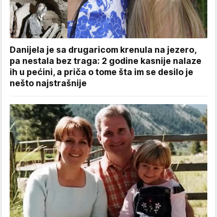
Danijela je sa drugaricom krenula na jezero,
pa nestala bez traga: 2 godine kasnije nalaze
ih u pećini, a priča o tome šta im se desilo je
nešto najstrašnije