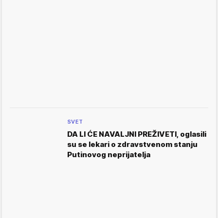
SVET
DA LI ĆE NAVALJNI PREŽIVETI, oglasili
su se lekari o zdravstvenom stanju
Putinovog neprijatelja