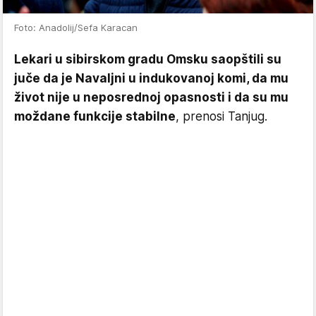
Foto: Anadolij/Sefa Karacan
Lekari u sibirskom gradu Omsku saopštili su
juče da je Navaljni u indukovanoj komi, da mu
život nije u neposrednoj opasnosti i da su mu
moždane funkcije stabilne
, prenosi Tanjug.