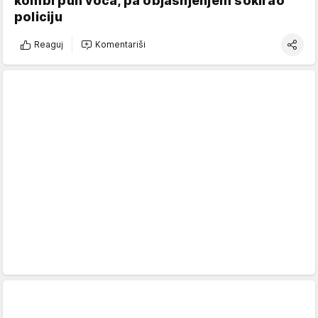
kombi pun voća, pa objašnjenjem šokirao
policiju
Reaguj
Komentariši