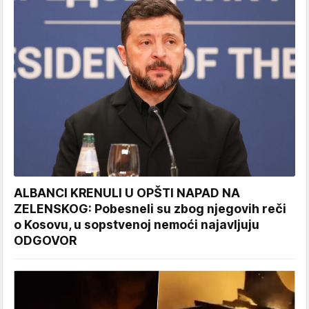
ALBANCI KRENULI U OPŠTI NAPAD NA
ZELENSKOG: Pobesneli su zbog njegovih reči
o Kosovu, u sopstvenoj nemoći najavljuju
ODGOVOR