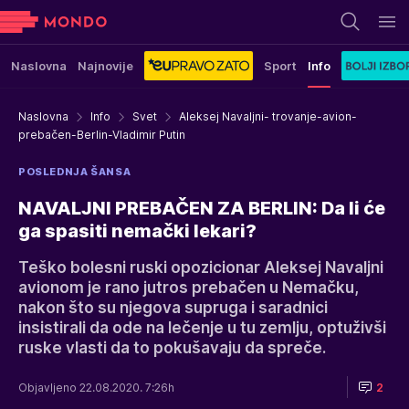
Naslovna
Najnovije
Sport
Info
Naslovna
Info
Svet
Aleksej Navaljni- trovanje-avion-
prebačen-Berlin-Vladimir Putin
POSLEDNJA ŠANSA
NAVALJNI PREBAČEN ZA BERLIN: Da li će
ga spasiti nemački lekari?
Teško bolesni ruski opozicionar Aleksej Navaljni
avionom je rano jutros prebačen u Nemačku,
nakon što su njegova supruga i saradnici
insistirali da ode na lečenje u tu zemlju, optuživši
ruske vlasti da to pokušavaju da spreče.
Objavljeno 22.08.2020. 7:26h
2