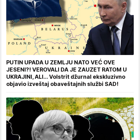
PUTIN UPADA U ZEMLJU NATO VEĆ OVE
JESENI?! VEROVALI DA JE ZAUZET RATOM U
UKRAJINI, ALI... Volstrit džurnal ekskluzivno
objavio izveštaj obaveštajnih službi SAD!