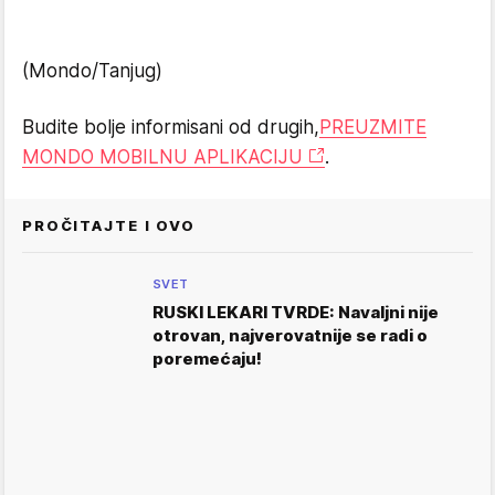
(Mondo/Tanjug)
Budite bolje informisani od drugih,
PREUZMITE
MONDO MOBILNU APLIKACIJU
.
PROČITAJTE I OVO
SVET
RUSKI LEKARI TVRDE: Navaljni nije
otrovan, najverovatnije se radi o
poremećaju!