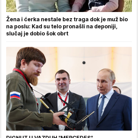
Žena i ćerka nestale bez traga dok je muž bio
na poslu: Kad su telo pronašli na deponiji,
slučaj je dobio šok obrt
DIGNUT U VAZDUH "MERCEDES"