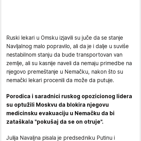
Ruski lekari u Omsku izjavili su juče da se stanje
Navljalnog malo popravilo, ali da je i dalje u suviše
nestabilnom stanju da bude transportovan van
zemlje, ali su kasnije naveli da nemaju primedbe na
njegovo premeštanje u Nemačku, nakon što su
nemački lekari procenili da može da putuje.
Porodica i saradnici ruskog opozicionog lidera
su optužili Moskvu da blokira njegovu
medicinsku evakuaciju u Nemačku da bi
zataškala "pokušaj da se on otruje".
Julija Navaljna pisala je predsedniku Putinu i