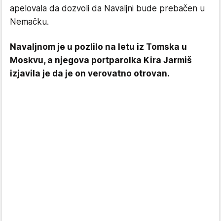
apelovala da dozvoli da Navaljni bude prebačen u
Nemačku.
Navaljnom je u pozlilo na letu iz Tomska u
Moskvu, a njegova portparolka Kira Jarmiš
izjavila je da je on verovatno otrovan.