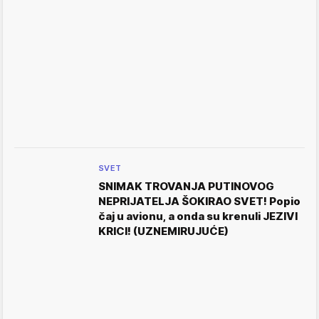
SVET
SNIMAK TROVANJA PUTINOVOG
NEPRIJATELJA ŠOKIRAO SVET! Popio
čaj u avionu, a onda su krenuli JEZIVI
KRICI! (UZNEMIRUJUĆE)