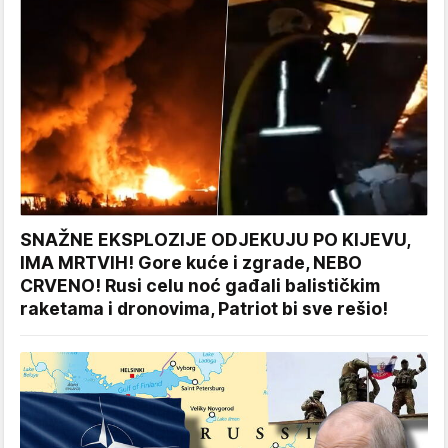
SNAŽNE EKSPLOZIJE ODJEKUJU PO KIJEVU,
IMA MRTVIH! Gore kuće i zgrade, NEBO
CRVENO! Rusi celu noć gađali balističkim
raketama i dronovima, Patriot bi sve rešio!