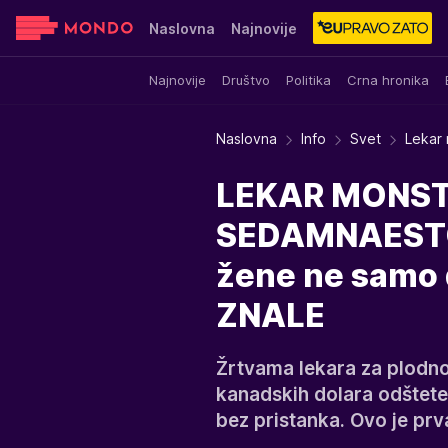
Naslovna
Najnovije
Najnovije
Društvo
Politika
Crna hronika
Sensa
Stvar ukusa
Yumama
Naslovna
Info
Svet
Lekar 
LEKAR MONS
SEDAMNAESTOR
žene ne samo d
ZNALE
Žrtvama lekara za plodnos
kanadskih dolara odštet
bez pristanka. Ovo je pr