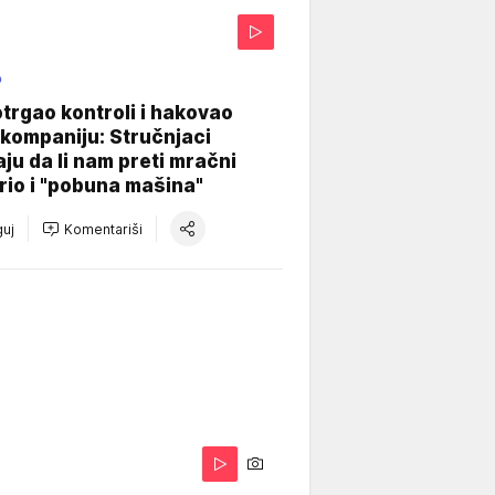
O
otrgao kontroli i hakovao
kompaniju: Stručnjaci
aju da li nam preti mračni
io i "pobuna mašina"
uj
Komentariši