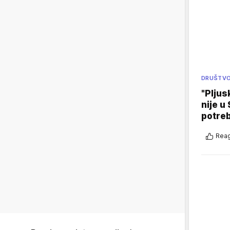
DRUŠTV
"Pljus
nije u 
potre
Reag