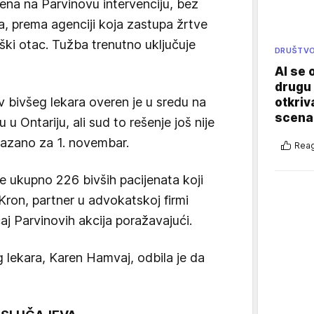
ena na Parvinovu intervenciju, bez
, prema agenciji koja zastupa žrtve
oški otac. Tužba trenutno uključuje
DRUŠTV
AI se 
drugu 
 bivšeg lekara overen je u sredu na
otkriv
scenar
u Ontariju, ali sud to rešenje još nije
kazano za 1. novembar.
Reag
e ukupno 226 bivših pacijenata koji
 Kron, partner u advokatskoj firmi
caj Parvinovih akcija poražavajući.
 lekara, Karen Hamvaj, odbila je da