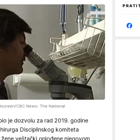
PRATI
ntscreen/CBC News: The National
io je dozvolu za rad 2019. godine
 hirurga Disciplinskog komiteta
e žene veštački oplođene njegovom