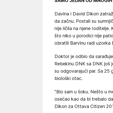
SAMO JEDAN OD MNOGIH
Davina i David Dikon zatraž
da začnu. Postali su sumnjič
nije ličila na njene roditelje
što niko u porodici nije patio
obratili Barvinu radi uzorka
Doktor je odbio da sarađuje
Rebekinu DNK sa DNK još je
su odgovarajući par. Sa 25 g
biološki otac.
"Bio sam u šoku. Nešto u m
osećao kao da bi trebalo da
Dikon za Ottava Citizen 201