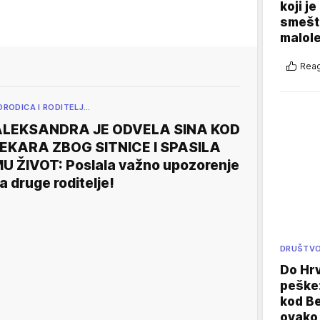
koji j
smešte
malole
Reag
ORODICA I RODITELJ…
LEKSANDRA JE ODVELA SINA KOD
EKARA ZBOG SITNICE I SPASILA
U ŽIVOT: Poslala važno upozorenje
a druge roditelje!
DRUŠTV
Do Hr
peške
kod B
ovako 