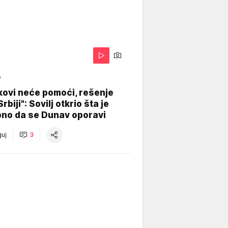
O
kovi neće pomoći, rešenje
Srbiji": Sovilj otkrio šta je
bno da se Dunav oporavi
uj
3