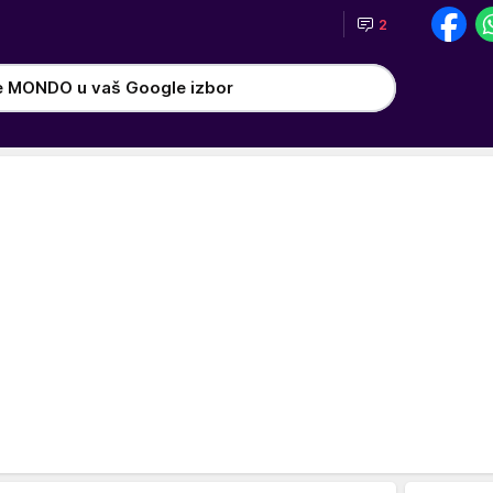
2
e MONDO u vaš Google izbor