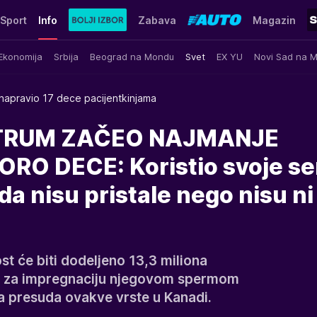
Sport
Info
Zabava
Magazin
Ekonomija
Srbija
Beograd na Mondu
Svet
EX YU
Novi Sad na 
napravio 17 dece pacijentkinjama
TRUM ZAČEO NAJMANJE
O DECE: Koristio svoje s
a nisu pristale nego nisu ni
t će biti dodeljeno 13,3 miliona
e za impregnaciju njegovom spermom
va presuda ovakve vrste u Kanadi.