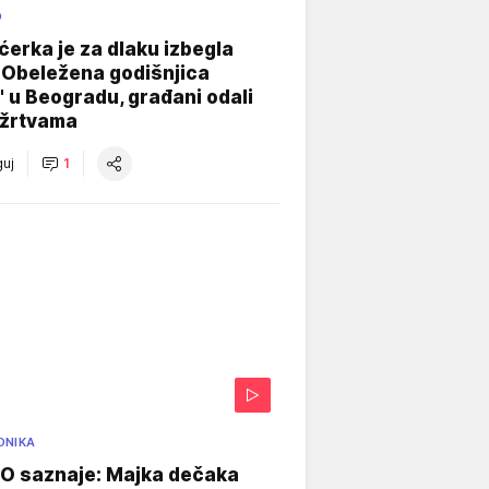
O
ćerka je za dlaku izbegla
 Obeležena godišnjica
" u Beogradu, građani odali
 žrtvama
uj
1
ONIKA
 saznaje: Majka dečaka