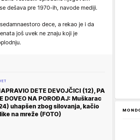
se dešava pre 1970-ih, navode mediji.
 sedamnaestoro dece, a rekao je i da
enata još uvek ne znaju koji je
oplodnju.
VET
APRAVIO DETE DEVOJČICI (12), PA
E DOVEO NA POROĐAJ: Muškarac
24) uhapšen zbog silovanja, kačio
MOND
like na mreže (FOTO)