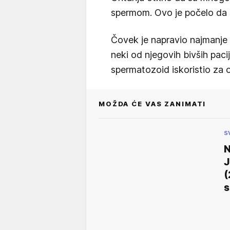
spermom. Ovo je počelo da 
Čovek je napravio najmanje
neki od njegovih bivših pacij
spermatozoid iskoristio za 
MOŽDA ĆE VAS ZANIMATI
S
N
J
(
s