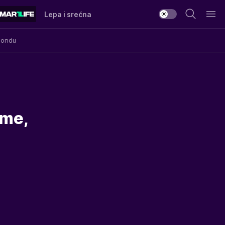
Lepa i srećna
Mondu
eme,