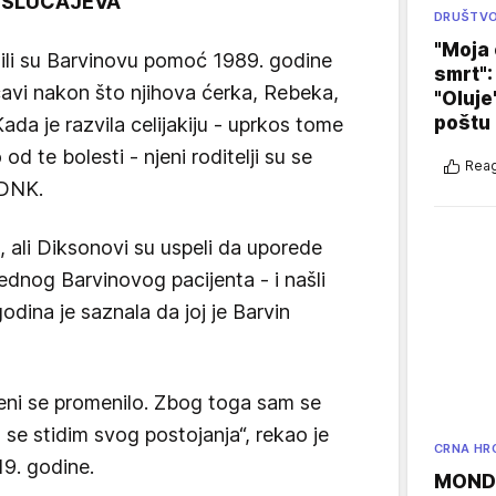
 SLUČAJEVA
DRUŠTV
"Moja 
ili su Barvinovu pomoć 1989. godine
smrt":
avi nakon što njihova ćerka, Rebeka,
"Oluje
poštu
. Kada je razvila celijakiju - uprkos tome
 od te bolesti - njeni roditelji su se
Reag
 DNK.
, ali Diksonovi su uspeli da uporede
dnog Barvinovog pacijenta - i našli
odina je saznala da joj je Barvin
eni se promenilo. Zbog toga sam se
 se stidim svog postojanja“, rekao je
CRNA HR
9. godine.
MONDO