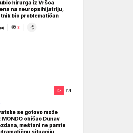
e ubio hirurga iz Vršca
na na neuropsihijatriju,
tnik bio problematičan
uj
3
O
vatske se gotovo može
: MONDO obišao Dunav
ezdana, meštani ne pamte
dramatičnu situaciju