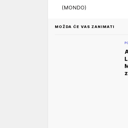
(MONDO)
MOŽDA ĆE VAS ZANIMATI
P
A
L
M
z