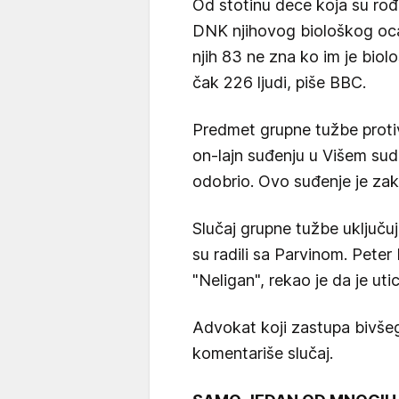
Od stotinu dece koja su rođ
DNK njihovog biološkog oca
njih 83 ne zna ko im je biol
čak 226 ljudi, piše BBC.
Predmet grupne tužbe protiv
on-lajn suđenju u Višem sudu 
odobrio. Ovo suđenje je za
Slučaj grupne tužbe uključuj
su radili sa Parvinom. Peter
"Neligan", rekao je da je uti
Advokat koji zastupa bivšeg
komentariše slučaj.