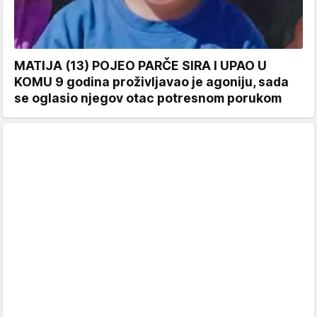
MATIJA (13) POJEO PARČE SIRA I UPAO U
KOMU 9 godina proživljavao je agoniju, sada
se oglasio njegov otac potresnom porukom