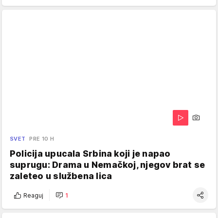
SVET
PRE 10 H
Policija upucala Srbina koji je napao
suprugu: Drama u Nemačkoj, njegov brat se
zaleteo u službena lica
Reaguj
1