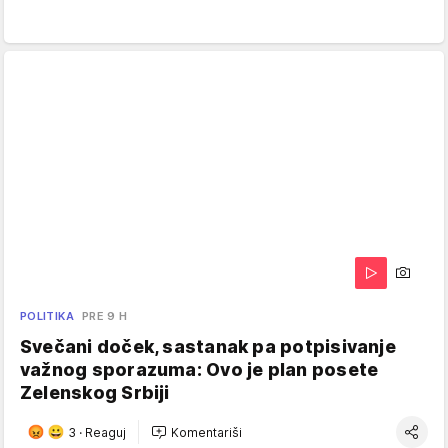
POLITIKA
PRE 9 H
Svečani doček, sastanak pa potpisivanje
važnog sporazuma: Ovo je plan posete
Zelenskog Srbiji
3
·
Reaguj
Komentariši