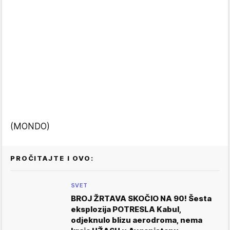
(MONDO)
PROČITAJTE I OVO:
SVET
BROJ ŽRTAVA SKOČIO NA 90! Šesta
eksplozija POTRESLA Kabul,
odjeknulo blizu aerodroma, nema