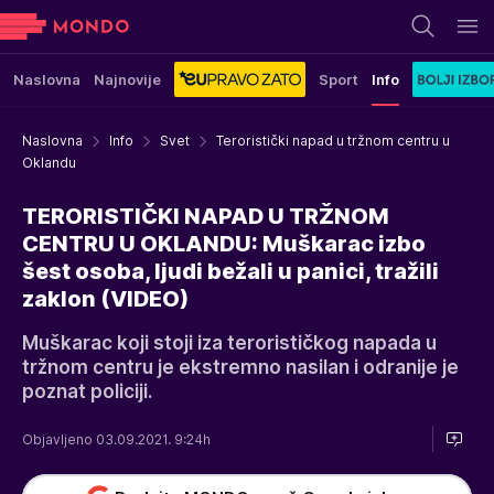
Naslovna
Najnovije
Sport
Info
Naslovna
Info
Svet
Teroristički napad u tržnom centru u
Oklandu
TERORISTIČKI NAPAD U TRŽNOM
CENTRU U OKLANDU: Muškarac izbo
šest osoba, ljudi bežali u panici, tražili
zaklon (VIDEO)
Muškarac koji stoji iza terorističkog napada u
tržnom centru je ekstremno nasilan i odranije je
poznat policiji.
Objavljeno 03.09.2021. 9:24h