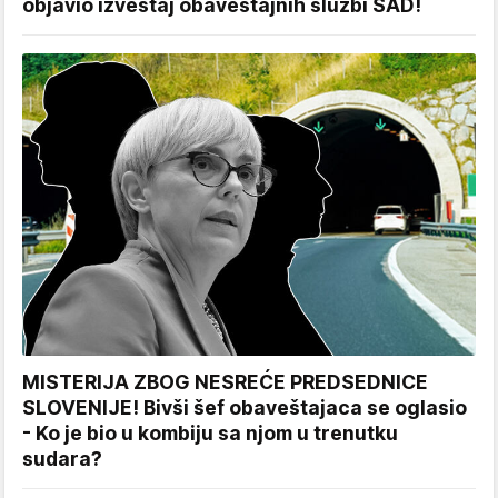
objavio izveštaj obaveštajnih službi SAD!
MISTERIJA ZBOG NESREĆE PREDSEDNICE
SLOVENIJE! Bivši šef obaveštajaca se oglasio
- Ko je bio u kombiju sa njom u trenutku
sudara?