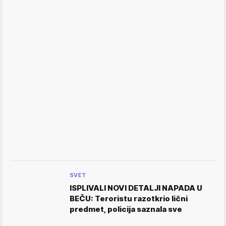
SVET
ISPLIVALI NOVI DETALJI NAPADA U
BEČU: Teroristu razotkrio lični
predmet, policija saznala sve