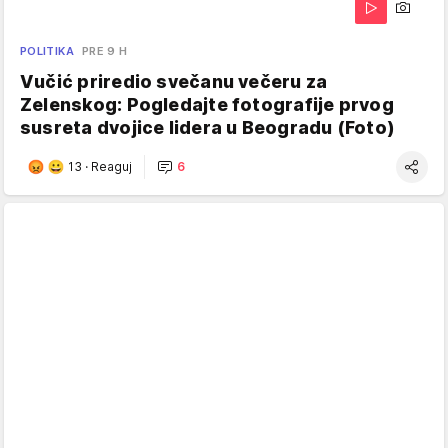
POLITIKA
PRE 9 H
Vučić priredio svečanu večeru za
Zelenskog: Pogledajte fotografije prvog
susreta dvojice lidera u Beogradu (Foto)
13
·
Reaguj
6