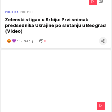
POLITIKA
PRE 11 H
Zelenski stigao u Srbiju: Prvi snimak
predsednika Ukrajine po sletanju u Beograd
(Video)
10
·
Reaguj
8