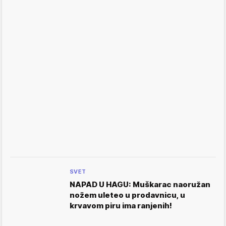
SVET
NAPAD U HAGU: Muškarac naoružan
nožem uleteo u prodavnicu, u
krvavom piru ima ranjenih!