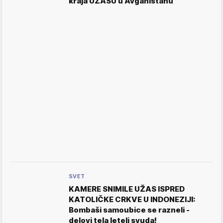
kraja UŽASU u Avganistanu
SVET
KAMERE SNIMILE UŽAS ISPRED
KATOLIČKE CRKVE U INDONEZIJI:
Bombaši samoubice se razneli -
delovi tela leteli svuda!