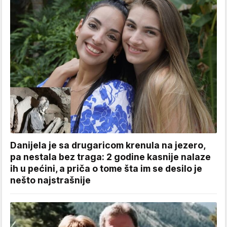
Danijela je sa drugaricom krenula na jezero,
pa nestala bez traga: 2 godine kasnije nalaze
ih u pećini, a priča o tome šta im se desilo je
nešto najstrašnije