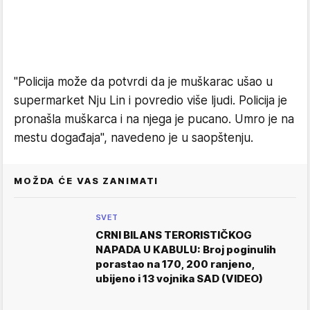
"Policija može da potvrdi da je muškarac ušao u
supermarket Nju Lin i povredio više ljudi. Policija je
pronašla muškarca i na njega je pucano. Umro je na
mestu događaja", navedeno je u saopštenju.
MOŽDA ĆE VAS ZANIMATI
SVET
CRNI BILANS TERORISTIČKOG
NAPADA U KABULU: Broj poginulih
porastao na 170, 200 ranjeno,
ubijeno i 13 vojnika SAD (VIDEO)