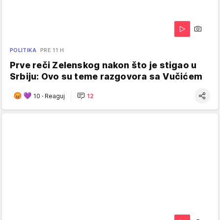
POLITIKA
PRE 11 H
Prve reči Zelenskog nakon što je stigao u
Srbiju: Ovo su teme razgovora sa Vučićem
10
·
Reaguj
12