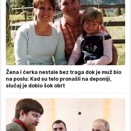
Žena i ćerka nestale bez traga dok je muž bio
na poslu: Kad su telo pronašli na deponiji,
slučaj je dobio šok obrt