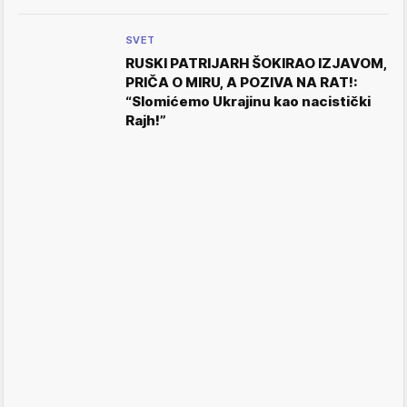
SVET
RUSKI PATRIJARH ŠOKIRAO IZJAVOM,
PRIČA O MIRU, A POZIVA NA RAT!:
“Slomićemo Ukrajinu kao nacistički
Rajh!”