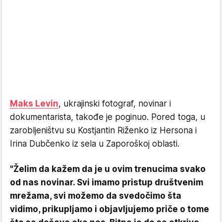
Maks Levin
, ukrajinski fotograf, novinar i
dokumentarista, takođe je poginuo. Pored toga, u
zarobljeništvu su Kostjantin Riženko iz Hersona i
Irina Dubčenko iz sela u Zaporoškoj oblasti.
"Želim da kažem da je u ovim trenucima svako
od nas novinar. Svi imamo pristup društvenim
mrežama, svi možemo da svedočimo šta
vidimo, prikupljamo i objavljujemo priče o tome