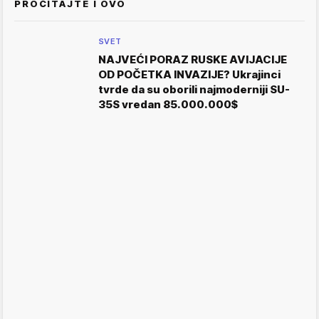
PROČITAJTE I OVO
SVET
NAJVEĆI PORAZ RUSKE AVIJACIJE
OD POČETKA INVAZIJE? Ukrajinci
tvrde da su oborili najmoderniji SU-
35S vredan 85.000.000$