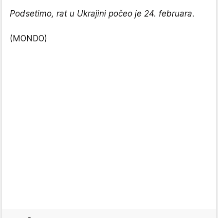
Podsetimo, rat u Ukrajini počeo je 24. februara.
(MONDO)