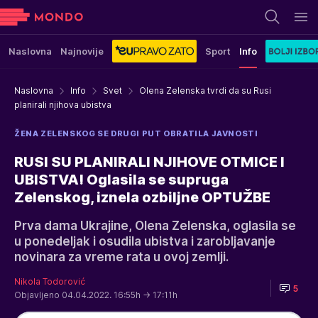
Naslovna
Najnovije
Sport
Info
Naslovna
Info
Svet
Olena Zelenska tvrdi da su Rusi
planirali njihova ubistva
ŽENA ZELENSKOG SE DRUGI PUT OBRATILA JAVNOSTI
RUSI SU PLANIRALI NJIHOVE OTMICE I
UBISTVA! Oglasila se supruga
Zelenskog, iznela ozbiljne OPTUŽBE
Prva dama Ukrajine, Olena Zelenska, oglasila se
u ponedeljak i osudila ubistva i zarobljavanje
novinara za vreme rata u ovoj zemlji.
Nikola Todorović
5
Objavljeno 04.04.2022. 16:55h
→ 17:11h