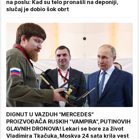
na poslu: Kad su telo pronašli na deponiji,
slučaj je dobio šok obrt
DIGNUT U VAZDUH "MERCEDES"
PROIZVOĐAČA RUSKIH "VAMPIRA", PUTINOVIH
GLAVNIH DRONOVA! Lekari se bore za život
Vladimira Tkačuka, Moskva 24 sata krila vest