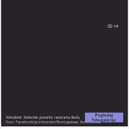
1/8
Pogledaj
Volodimir Zelenski posetio razorenu Buču
fotogaleriju
Foto: Facebook/printscreen/Володимир Зеленський