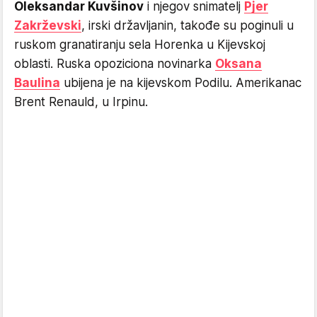
Oleksandar Kuvšinov
i njegov snimatelj
Pjer
Zakrževski
, irski državljanin, takođe su poginuli u
ruskom granatiranju sela Horenka u Kijevskoj
oblasti. Ruska opoziciona novinarka
Oksana
Baulina
ubijena je na kijevskom Podilu. Amerikanac
Brent Renauld, u Irpinu.