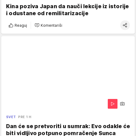
Kina poziva Japan da nauči lekcije iz istorije
i odustane od remilitarizacije
Reaguj
Komentariši
SVET
PRE 1 H
Dan će se pretvoriti u sumrak: Evo odakle će
biti vidljivo potpuno pomračenje Sunca