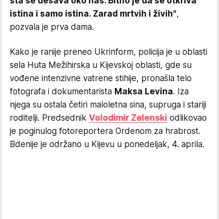
šta se dešava oko nas. Bitno je da se otkriva
istina i samo istina. Zarad mrtvih i živih"
,
pozvala je prva dama.
Kako je ranije preneo Ukrinform, policija je u oblasti
sela Huta Mežihirska u Kijevskoj oblasti, gde su
vođene intenzivne vatrene stihije, pronašla telo
fotografa i dokumentarista
Maksa Levina
. Iza
njega su ostala četiri maloletna sina, supruga i stariji
roditelji. Predsednik
Volodimir Zelenski
odlikovao
je poginulog fotoreportera Ordenom za hrabrost.
Bdenije je održano u Kijevu u ponedeljak, 4. aprila.