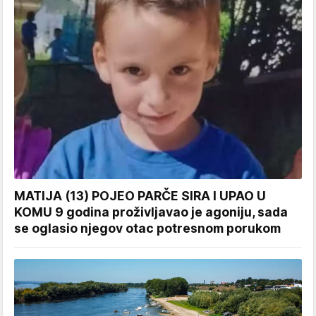
MATIJA (13) POJEO PARČE SIRA I UPAO U
KOMU 9 godina proživljavao je agoniju, sada
se oglasio njegov otac potresnom porukom