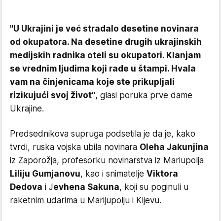
"U Ukrajini je već stradalo desetine novinara
od okupatora. Na desetine drugih ukrajinskih
medijskih radnika oteli su okupatori. Klanjam
se vrednim ljudima koji rade u štampi. Hvala
vam na činjenicama koje ste prikupljali
rizikujući svoj život"
, glasi poruka prve dame
Ukrajine.
Predsednikova supruga podsetila je da je, kako
tvrdi, ruska vojska ubila novinara
Oleha Jakunjina
iz Zaporožja, profesorku novinarstva iz Mariupolja
Liliju Gumjanovu
, kao i snimatelje
Viktora
Dedova
i J
evhena Sakuna
, koji su poginuli u
raketnim udarima u Marijupolju i Kijevu.