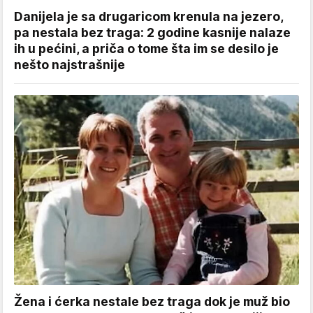
Danijela je sa drugaricom krenula na jezero,
pa nestala bez traga: 2 godine kasnije nalaze
ih u pećini, a priča o tome šta im se desilo je
nešto najstrašnije
Žena i ćerka nestale bez traga dok je muž bio