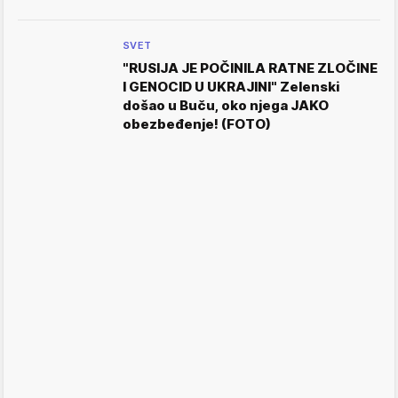
SVET
"RUSIJA JE POČINILA RATNE ZLOČINE
I GENOCID U UKRAJINI" Zelenski
došao u Buču, oko njega JAKO
obezbeđenje! (FOTO)