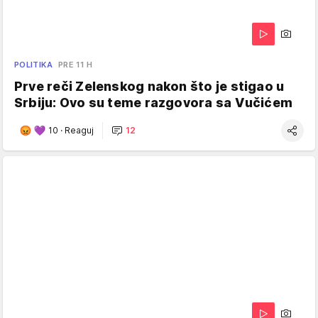
POLITIKA
PRE 11 H
Prve reči Zelenskog nakon što je stigao u
Srbiju: Ovo su teme razgovora sa Vučićem
10
·
Reaguj
12