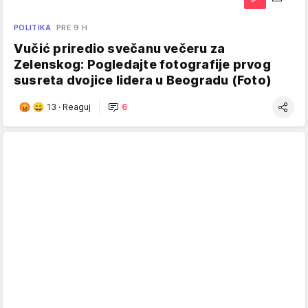
POLITIKA
PRE 9 H
Vučić priredio svečanu večeru za
Zelenskog: Pogledajte fotografije prvog
susreta dvojice lidera u Beogradu (Foto)
13
·
Reaguj
6