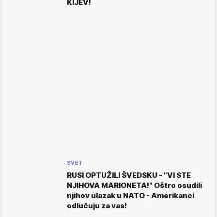
KIJEV!
SVET
RUSI OPTUŽILI ŠVEDSKU - "VI STE
NJIHOVA MARIONETA!" Oštro osudili
njihov ulazak u NATO - Amerikanci
odlučuju za vas!