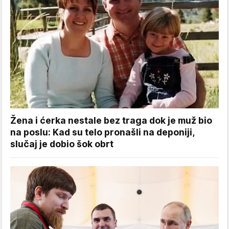
Žena i ćerka nestale bez traga dok je muž bio
na poslu: Kad su telo pronašli na deponiji,
slučaj je dobio šok obrt