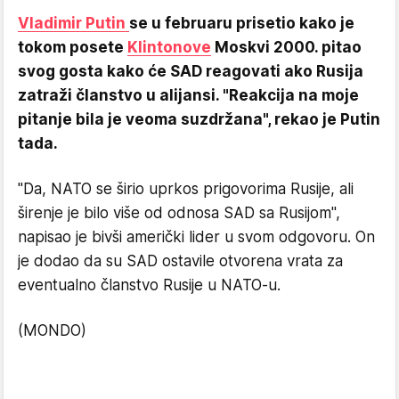
Vladimir Putin
se u februaru prisetio kako je
tokom posete
Klintonove
Moskvi 2000. pitao
svog gosta kako će SAD reagovati ako Rusija
zatraži članstvo u alijansi. "Reakcija na moje
pitanje bila je veoma suzdržana", rekao je Putin
tada.
"Da, NATO se širio uprkos prigovorima Rusije, ali
širenje je bilo više od odnosa SAD sa Rusijom",
napisao je bivši američki lider u svom odgovoru. On
je dodao da su SAD ostavile otvorena vrata za
eventualno članstvo Rusije u NATO-u.
(MONDO)