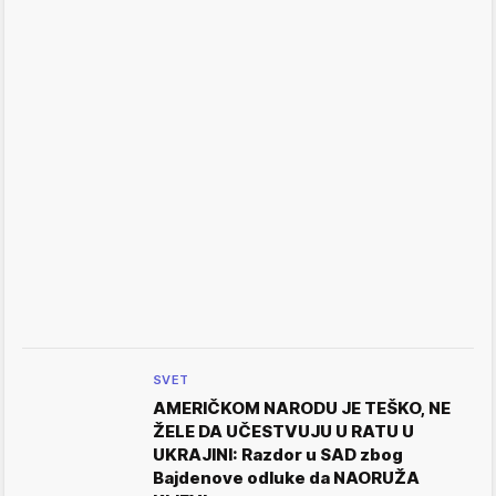
SVET
AMERIČKOM NARODU JE TEŠKO, NE
ŽELE DA UČESTVUJU U RATU U
UKRAJINI: Razdor u SAD zbog
Bajdenove odluke da NAORUŽA