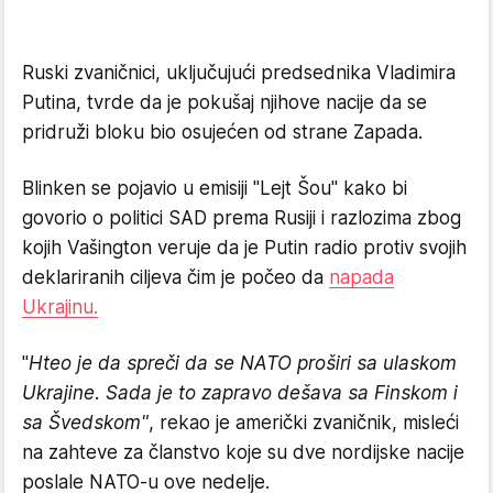
Ruski zvaničnici, uključujući predsednika Vladimira
Putina, tvrde da je pokušaj njihove nacije da se
pridruži bloku bio osujećen od strane Zapada.
Blinken se pojavio u emisiji "Lejt Šou" kako bi
govorio o politici SAD prema Rusiji i razlozima zbog
kojih Vašington veruje da je Putin radio protiv svojih
deklariranih ciljeva čim je počeo da
napada
Ukrajinu.
"
Hteo je da spreči da se NATO proširi sa ulaskom
Ukrajine. Sada je to zapravo dešava sa Finskom i
sa Švedskom"
, rekao je američki zvaničnik, misleći
na zahteve za članstvo koje su dve nordijske nacije
poslale NATO-u ove nedelje.