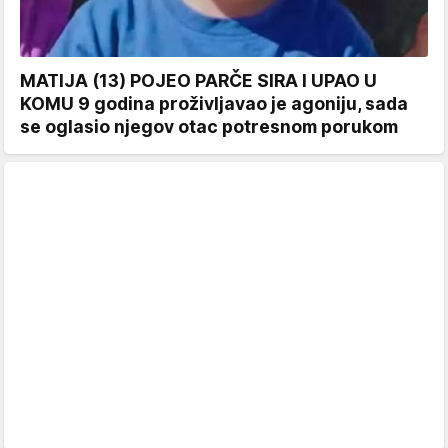
MATIJA (13) POJEO PARČE SIRA I UPAO U
KOMU 9 godina proživljavao je agoniju, sada
se oglasio njegov otac potresnom porukom