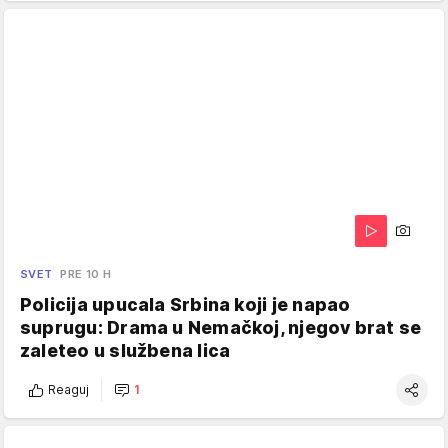
SVET
PRE 10 H
Policija upucala Srbina koji je napao
suprugu: Drama u Nemačkoj, njegov brat se
zaleteo u službena lica
Reaguj
1