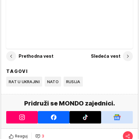
Prethodna vest
Sledeća vest
TAGOVI
RAT U UKRAJINI
NATO
RUSIJA
Pridruži se MONDO zajednici.
Reaguj
3