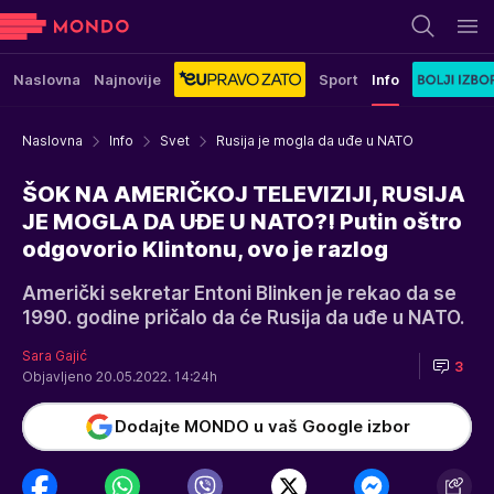
Naslovna
Najnovije
Sport
Info
Naslovna
Info
Svet
Rusija je mogla da uđe u NATO
ŠOK NA AMERIČKOJ TELEVIZIJI, RUSIJA
JE MOGLA DA UĐE U NATO?! Putin oštro
odgovorio Klintonu, ovo je razlog
Američki sekretar Entoni Blinken je rekao da se
1990. godine pričalo da će Rusija da uđe u NATO.
Sara Gajić
3
Objavljeno 20.05.2022. 14:24h
Dodajte MONDO u vaš Google izbor