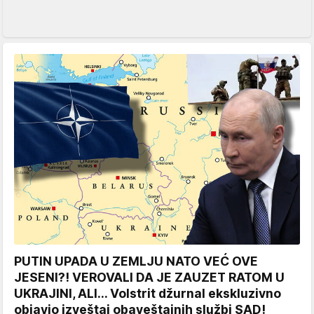
PUTIN UPADA U ZEMLJU NATO VEĆ OVE
JESENI?! VEROVALI DA JE ZAUZET RATOM U
UKRAJINI, ALI... Volstrit džurnal ekskluzivno
objavio izveštaj obaveštajnih službi SAD!