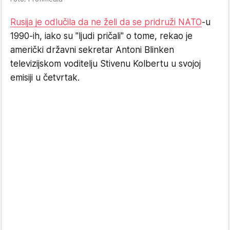
Rusija je odlučila da ne želi da se pridruži NATO
-u
1990-ih, iako su "ljudi pričali" o tome, rekao je
američki državni sekretar Antoni Blinken
televizijskom voditelju Stivenu Kolbertu u svojoj
emisiji u četvrtak.