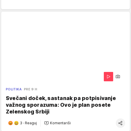
POLITIKA
PRE 9 H
Svečani doček, sastanak pa potpisivanje
važnog sporazuma: Ovo je plan posete
Zelenskog Srbiji
3
·
Reaguj
Komentariši