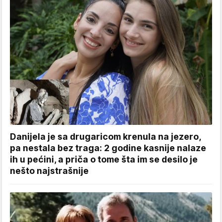
Danijela je sa drugaricom krenula na jezero,
pa nestala bez traga: 2 godine kasnije nalaze
ih u pećini, a priča o tome šta im se desilo je
nešto najstrašnije