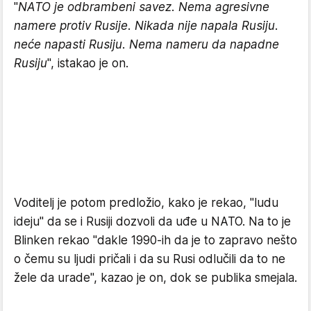
"
NATO je odbrambeni savez. Nema agresivne
namere protiv Rusije. Nikada nije napala Rusiju.
neće napasti Rusiju. Nema nameru da napadne
Rusiju
", istakao je on.
Voditelj je potom predložio, kako je rekao, "ludu
ideju" da se i Rusiji dozvoli da uđe u NATO. Na to je
Blinken rekao "dakle 1990-ih da je to zapravo nešto
o čemu su ljudi pričali i da su Rusi odlučili da to ne
žele da urade", kazao je on, dok se publika smejala.