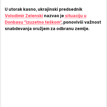
U utorak kasno, ukrajinski predsednik
Volodimir Zelenski
nazvao je
situaciju u
Donbasu "izuzetno teškom"
, ponovivši važnost
snabdevanja oružjem za odbranu zemlje.