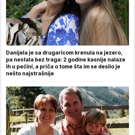
Danijela je sa drugaricom krenula na jezero,
pa nestala bez traga: 2 godine kasnije nalaze
ih u pećini, a priča o tome šta im se desilo je
nešto najstrašnije