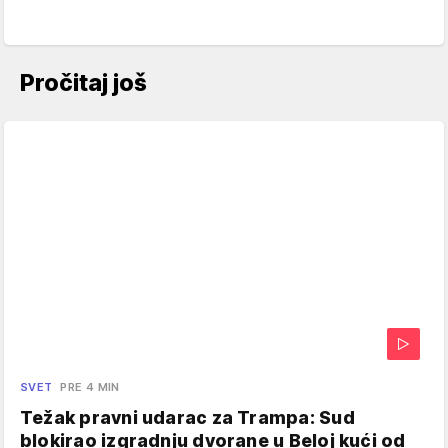
Pročitaj još
SVET
PRE 4 MIN
Težak pravni udarac za Trampa: Sud
blokirao izgradnju dvorane u Beloj kući od