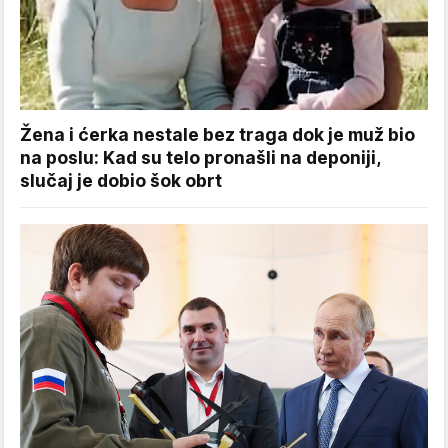
Žena i ćerka nestale bez traga dok je muž bio
na poslu: Kad su telo pronašli na deponiji,
slučaj je dobio šok obrt