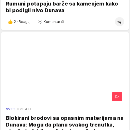
Rumuni potapaju barže sa kamenjem kako
bi podigli nivo Dunava
2
·
Reaguj
Komentariši
SVET
PRE 4 H
Blokirani brodovi sa opasnim materijama na
Dunavu: Mogu da planu svakog trenutka,