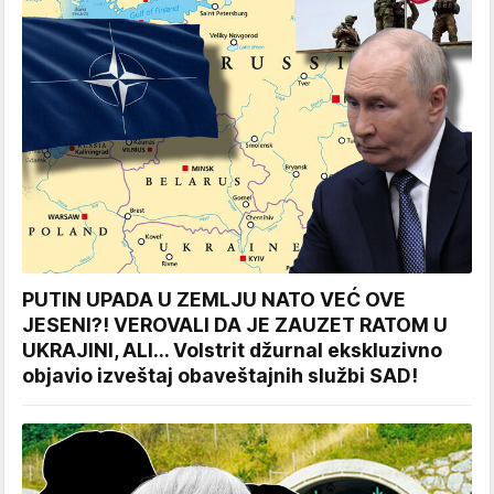
PUTIN UPADA U ZEMLJU NATO VEĆ OVE
JESENI?! VEROVALI DA JE ZAUZET RATOM U
UKRAJINI, ALI... Volstrit džurnal ekskluzivno
objavio izveštaj obaveštajnih službi SAD!