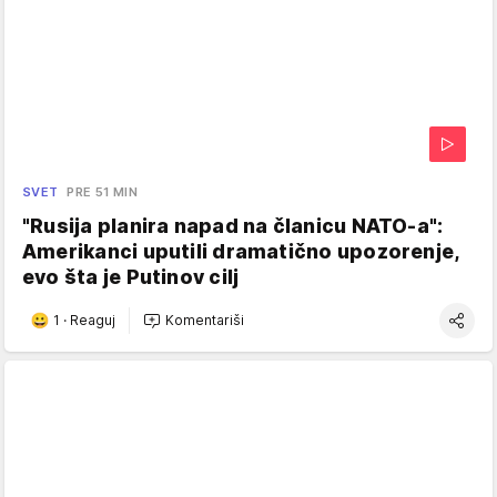
SVET
PRE 51 MIN
"Rusija planira napad na članicu NATO-a":
Amerikanci uputili dramatično upozorenje,
evo šta je Putinov cilj
1
·
Reaguj
Komentariši