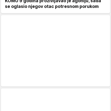
KOMU 9 godina proživljavao je agoniju, sada
se oglasio njegov otac potresnom porukom