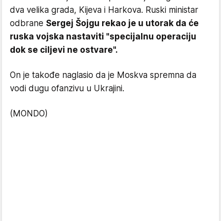
dva velika grada, Kijeva i Harkova. Ruski ministar
odbrane
Sergej Šojgu rekao je u utorak da će
ruska vojska nastaviti "specijalnu operaciju
dok se ciljevi ne ostvare".
On je takođe naglasio da je Moskva spremna da
vodi dugu ofanzivu u Ukrajini.
(MONDO)