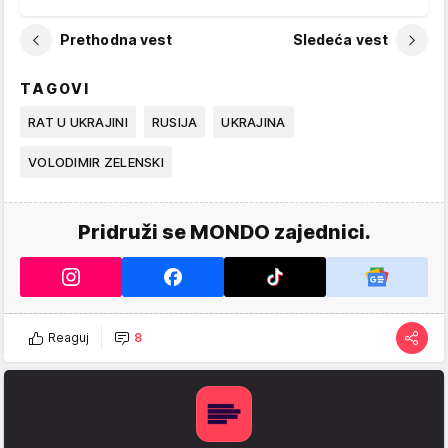
Prethodna vest
Sledeća vest
TAGOVI
RAT U UKRAJINI
RUSIJA
UKRAJINA
VOLODIMIR ZELENSKI
Pridruži se MONDO zajednici.
Reaguj
8