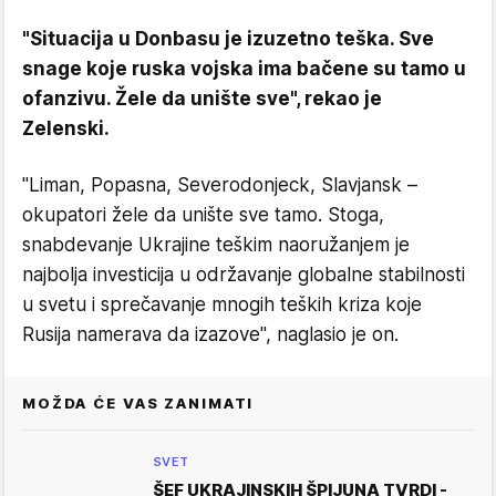
"Situacija u Donbasu je izuzetno teška. Sve
snage koje ruska vojska ima bačene su tamo u
ofanzivu. Žele da unište sve", rekao je
Zelenski.
"Liman, Popasna, Severodonjeck, Slavjansk –
okupatori žele da unište sve tamo. Stoga,
snabdevanje Ukrajine teškim naoružanjem je
najbolja investicija u održavanje globalne stabilnosti
u svetu i sprečavanje mnogih teških kriza koje
Rusija namerava da izazove", naglasio je on.
MOŽDA ĆE VAS ZANIMATI
SVET
ŠEF UKRAJINSKIH ŠPIJUNA TVRDI -