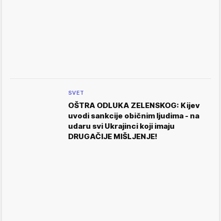
SVET
OŠTRA ODLUKA ZELENSKOG: Kijev
uvodi sankcije običnim ljudima - na
udaru svi Ukrajinci koji imaju
DRUGAČIJE MIŠLJENJE!