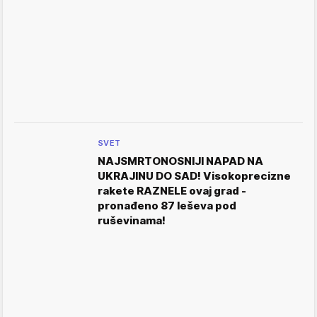
SVET
NAJSMRTONOSNIJI NAPAD NA
UKRAJINU DO SAD! Visokoprecizne
rakete RAZNELE ovaj grad -
pronađeno 87 leševa pod
ruševinama!