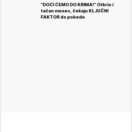
"DOĆI ĆEMO DO KRIMA!" Otkrio i
tačan mesec, čekaju KLJUČNI
FAKTOR do pobede