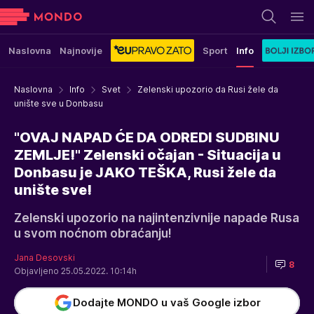
Naslovna
Najnovije
Sport
Info
Naslovna
Info
Svet
Zelenski upozorio da Rusi žele da
unište sve u Donbasu
"OVAJ NAPAD ĆE DA ODREDI SUDBINU
ZEMLJE!" Zelenski očajan - Situacija u
Donbasu je JAKO TEŠKA, Rusi žele da
unište sve!
Zelenski upozorio na najintenzivnije napade Rusa
u svom noćnom obraćanju!
Jana Desovski
8
Objavljeno 25.05.2022. 10:14h
Dodajte MONDO u vaš Google izbor