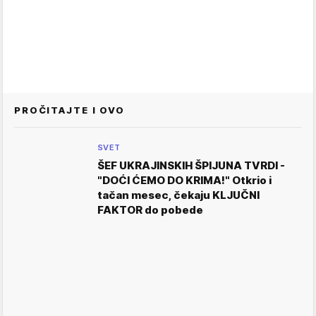
PROČITAJTE I OVO
SVET
ŠEF UKRAJINSKIH ŠPIJUNA TVRDI -
"DOĆI ĆEMO DO KRIMA!" Otkrio i
tačan mesec, čekaju KLJUČNI
FAKTOR do pobede