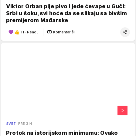
Viktor Orban pije pivo i jede ćevape u Guči:
Srbi u šoku, svi hoće da se slikaju sa bivšim
premijerom Mađarske
11
·
Reaguj
Komentariši
SVET
PRE 3 H
Protok na istorijskom minimumu: Ovako