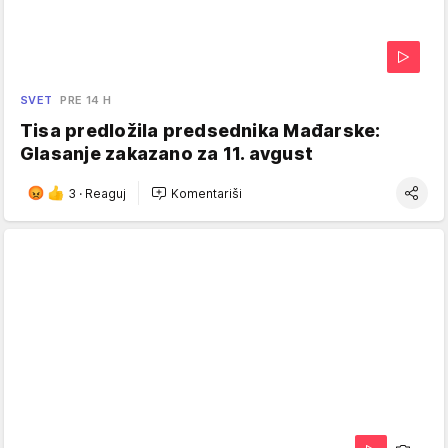
SVET
PRE 14 H
Tisa predložila predsednika Mađarske:
Glasanje zakazano za 11. avgust
3
·
Reaguj
Komentariši