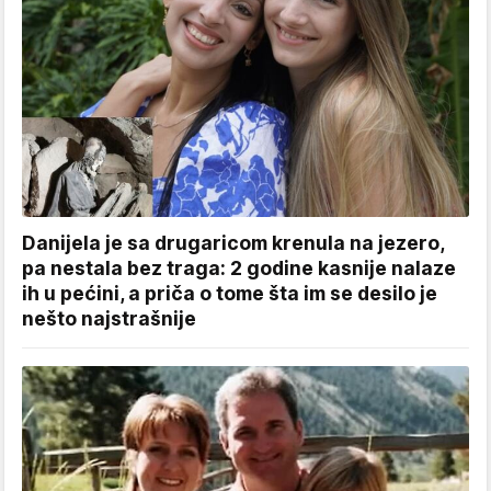
Danijela je sa drugaricom krenula na jezero,
pa nestala bez traga: 2 godine kasnije nalaze
ih u pećini, a priča o tome šta im se desilo je
nešto najstrašnije