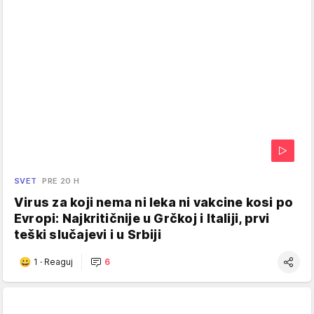
SVET
PRE 20 H
Virus za koji nema ni leka ni vakcine kosi po
Evropi: Najkritičnije u Grčkoj i Italiji, prvi
teški slučajevi i u Srbiji
1
·
Reaguj
6