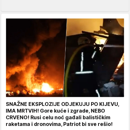
SNAŽNE EKSPLOZIJE ODJEKUJU PO KIJEVU,
IMA MRTVIH! Gore kuće i zgrade, NEBO
CRVENO! Rusi celu noć gađali balističkim
raketama i dronovima, Patriot bi sve rešio!