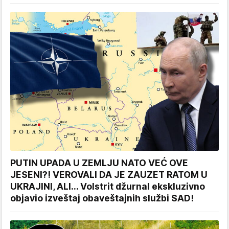
PUTIN UPADA U ZEMLJU NATO VEĆ OVE
JESENI?! VEROVALI DA JE ZAUZET RATOM U
UKRAJINI, ALI... Volstrit džurnal ekskluzivno
objavio izveštaj obaveštajnih službi SAD!