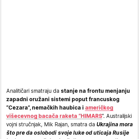
Analitičari smatraju da
stanje na frontu menjanju
zapadni oružani sistemi poput francuskog
“Cezara”, nemačkih haubica i
američkog
višecevnog bacača raketa “HIMARS
”. Australijski
vojni stručnjak, Mik Rajan, smatra da
Ukrajina mora
što pre da oslobodi svoje luke od uticaja Rusije