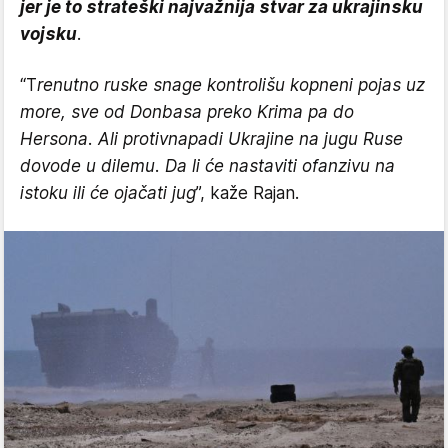
jer je to strateški najvažnija stvar za ukrajinsku
vojsku
.
“T
renutno ruske snage kontrolišu kopneni pojas uz
more, sve od Donbasa preko Krima pa do
Hersona. Ali protivnapadi Ukrajine na jugu Ruse
dovode u dilemu. Da li će nastaviti ofanzivu na
istoku ili će ojačati jug
”, kaže Rajan.