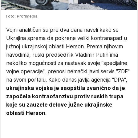
Foto: Profimedia
Vojni analitičari su pre dva dana naveli kako se
Ukrajina sprema da pokrene veliki kontranapad u
južnoj ukrajinskoj oblasti Herson. Prema njihovim
navodima, ruski predsednik Vladimir Putin ima
nekoliko mogućnosti za nastavak svoje "specijalne
vojne operacije", prenosi nemački javni servis "ZDF"
na svom portalu. Kako danas javlja agencija "DPA",
ukrajinska vojska je saopštila zvanično da je
započela kontraofanzivu protiv ruskih trupa
koje su zauzele delove južne ukrajinske
oblasti Herson
.