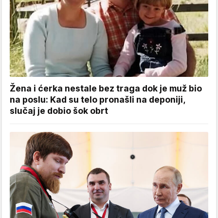
Žena i ćerka nestale bez traga dok je muž bio
na poslu: Kad su telo pronašli na deponiji,
slučaj je dobio šok obrt