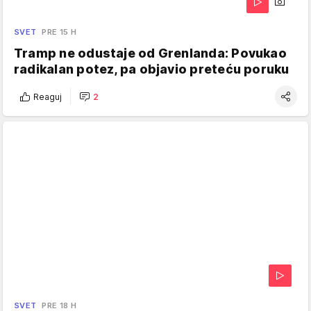
SVET
PRE 15 H
Tramp ne odustaje od Grenlanda: Povukao
radikalan potez, pa objavio preteću poruku
Reaguj
2
SVET
PRE 18 H