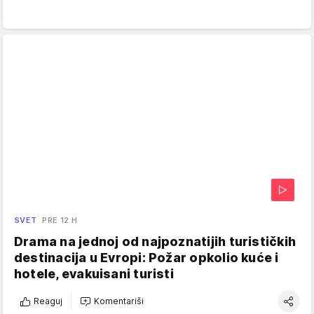
SVET
PRE 12 H
Drama na jednoj od najpoznatijih turističkih
destinacija u Evropi: Požar opkolio kuće i
hotele, evakuisani turisti
Reaguj
Komentariši