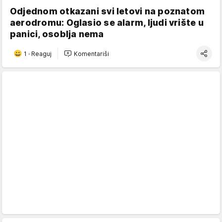
Odjednom otkazani svi letovi na poznatom
aerodromu: Oglasio se alarm, ljudi vrište u
panici, osoblja nema
1
·
Reaguj
Komentariši