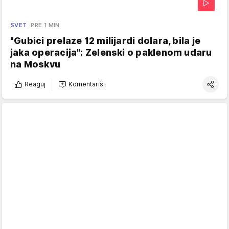
SVET
PRE 1 MIN
"Gubici prelaze 12 milijardi dolara, bila je
jaka operacija": Zelenski o paklenom udaru
na Moskvu
Reaguj
Komentariši