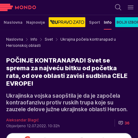
Naslovna
Najnovije
Sport
Info
Naslovna
Info
Svet
Ukrajina počela kontranapad u
Hersonskoj oblasti
POČINJE KONTRANAPAD! Svet se
sprema za najveću bitku od početka
rata, od ove oblasti zavisi sudbina CELE
EVROPE!
Ukrajinska vojska saopštila je da je započela
kontraofanzivu protiv ruskih trupa koje su
zauzele delove južne ukrajinske oblasti Herson.
Aleksandar Blagić
36
Objavljeno 12.07.2022. 10:32h