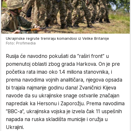
Ukrajinske regrute treniraju komandosi iz Velike Britanije
Foto: Profimedia
Rusija će navodno pokušati da “raširi front” u
pomenutoj oblasti zbog grada Harkova. On je pre
početka rata imao oko 1.4 miliona stanovnika, i
prema navodima vojnih analitičara, njegova opsada
bi trajala najmanje godinu dana! Zvaničnici Kijeva
navode da su ukrajinske snage ostvarile značajan
napredak ka Hersonu i Zaporožju. Prema navodima
“BBC-a”, ukrajinska vojska je izvela čak 11 uspešnih
napada na ruska skladišta municije i oružja u
Ukrajini.