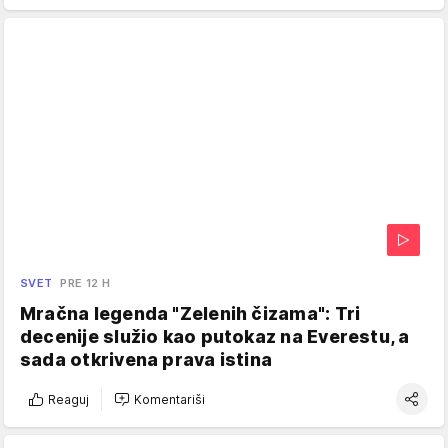
SVET
PRE 12 H
Mračna legenda "Zelenih čizama": Tri
decenije služio kao putokaz na Everestu, a
sada otkrivena prava istina
Reaguj
Komentariši