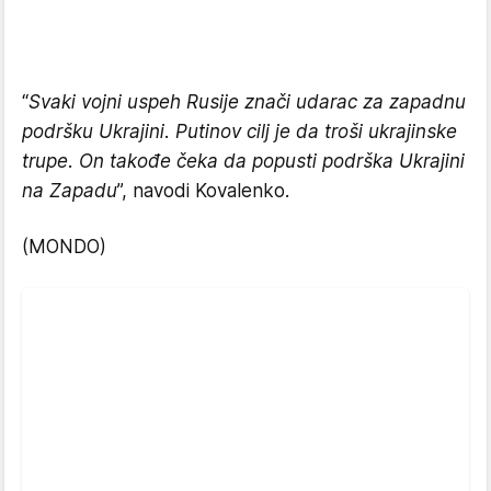
“
Svaki vojni uspeh Rusije znači udarac za zapadnu
podršku Ukrajini. Putinov cilj je da troši ukrajinske
trupe. On takođe čeka da popusti podrška Ukrajini
na Zapadu
”, navodi Kovalenko.
(MONDO)