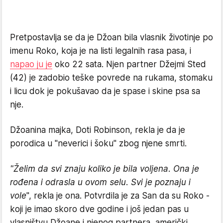
Pretpostavlja se da je Džoan bila vlasnik životinje po
imenu Roko, koja je na listi legalnih rasa pasa, i
napao ju je
oko 22 sata. Njen partner Džejmi Sted
(42) je zadobio teške povrede na rukama, stomaku
i licu dok je pokušavao da je spase i skine psa sa
nje.
Džoanina majka, Doti Robinson, rekla je da je
porodica u "neverici i šoku" zbog njene smrti.
"Želim da svi znaju koliko je bila voljena. Ona je
rođena i odrasla u ovom selu. Svi je poznaju i
vole
", rekla je ona. Potvrdila je za San da su Roko -
koji je imao skoro dve godine i još jedan pas u
vlasništvu Džoane i njenog partnera, američki