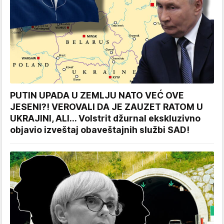
PUTIN UPADA U ZEMLJU NATO VEĆ OVE
JESENI?! VEROVALI DA JE ZAUZET RATOM U
UKRAJINI, ALI... Volstrit džurnal ekskluzivno
objavio izveštaj obaveštajnih službi SAD!