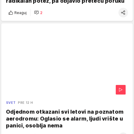
radikalan potez, pa objavio preteću poruku
Reaguj
2
SVET
PRE 12 H
Odjednom otkazani svi letovi na poznatom
aerodromu: Oglasio se alarm, ljudi vrište u
panici, osoblja nema