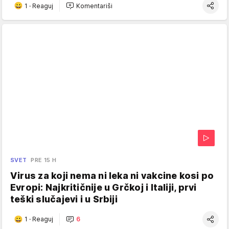
1
·
Reaguj
Komentariši
SVET
PRE 15 H
Virus za koji nema ni leka ni vakcine kosi po
Evropi: Najkritičnije u Grčkoj i Italiji, prvi
teški slučajevi i u Srbiji
1
·
Reaguj
6