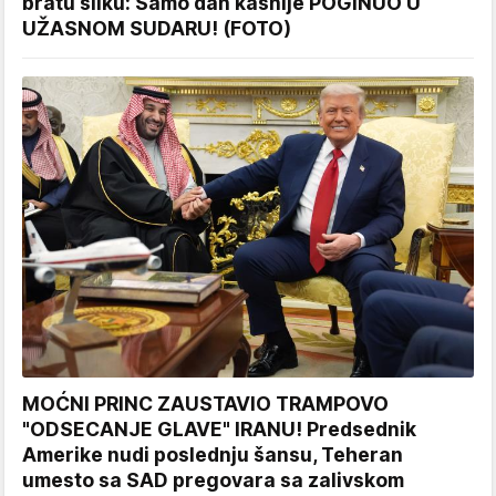
bratu sliku: Samo dan kasnije POGINUO U
UŽASNOM SUDARU! (FOTO)
MOĆNI PRINC ZAUSTAVIO TRAMPOVO
"ODSECANJE GLAVE" IRANU! Predsednik
Amerike nudi poslednju šansu, Teheran
umesto sa SAD pregovara sa zalivskom