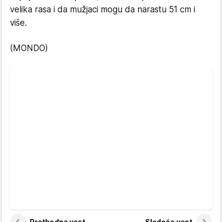
velika rasa i da mužjaci mogu da narastu 51 cm i
više.
(MONDO)
Prethodna vest
Sledeća vest