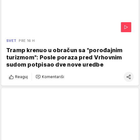
SVET
PRE 16 H
Tramp krenuo u obračun sa "porođajnim
turizmom": Posle poraza pred Vrhovnim
sudom potpisao dve nove uredbe
Reaguj
Komentariši