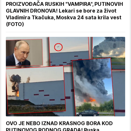
PROIZVOĐAČA RUSKIH "VAMPIRA", PUTINOVIH
GLAVNIH DRONOVA! Lekari se bore za život
Vladimira Tkačuka, Moskva 24 sata krila vest
(FOTO)
OVO JE NEBO IZNAD KRASNOG BORA KOD
PUTINOVOG RODNOG GRADA! Ruska