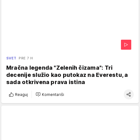
SVET
PRE 7 H
Mračna legenda "Zelenih čizama": Tri
decenije služio kao putokaz na Everestu, a
sada otkrivena prava istina
Reaguj
Komentariši