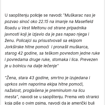
U saopštenju policije se navodi: "
Muškarac nas je
pozvao sinoć oko 22.15 na imanje na Masefield
Roadu u Vest Meltonu od strane pripadnika
javnosti koji je izjavio da je pas napao njega i
ženu. Policajci su prisustvovali sa ekipom
Jorkširske hitne pomoći i pronašli muškarca,
starog 42 godine, sa teškom povredom jedne ruke
i povredama druge ruke, stomaka i lica. Prevezen
je u bolnicu na dalje lečenje"
"Žena, stara 43 godine, smrtno je izujedana i
uprkos svim naporima ekipa hitne pomoći,
nažalost, proglašena je preminulom na licu
mesta"
, navodi se u saopštenju. Prema veb stranici
koja piše o ovim psima, navodi da je američki buli