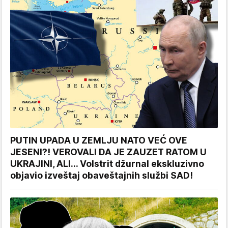
PUTIN UPADA U ZEMLJU NATO VEĆ OVE
JESENI?! VEROVALI DA JE ZAUZET RATOM U
UKRAJINI, ALI... Volstrit džurnal ekskluzivno
objavio izveštaj obaveštajnih službi SAD!