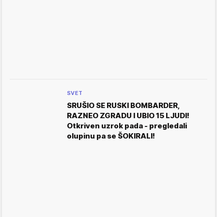
SVET
SRUŠIO SE RUSKI BOMBARDER,
RAZNEO ZGRADU I UBIO 15 LJUDI!
Otkriven uzrok pada - pregledali
olupinu pa se ŠOKIRALI!