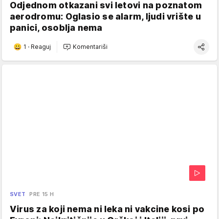
Odjednom otkazani svi letovi na poznatom
aerodromu: Oglasio se alarm, ljudi vrište u
panici, osoblja nema
1
·
Reaguj
Komentariši
SVET
PRE 15 H
Virus za koji nema ni leka ni vakcine kosi po