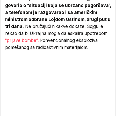
govorio o "situaciji koja se ubrzano pogoršava“,
a telefonom je razgovarao i sa američkim
ministrom odbrane Lojdom Ostinom, drugi put u
tri dana.
Ne pružajući nikakve dokaze, Šojgu je
rekao da bi Ukrajina mogla da eskalira upotrebom
"prljave bombe“,
konvencionalnog eksploziva
pomešanog sa radioaktivnim materijalom.