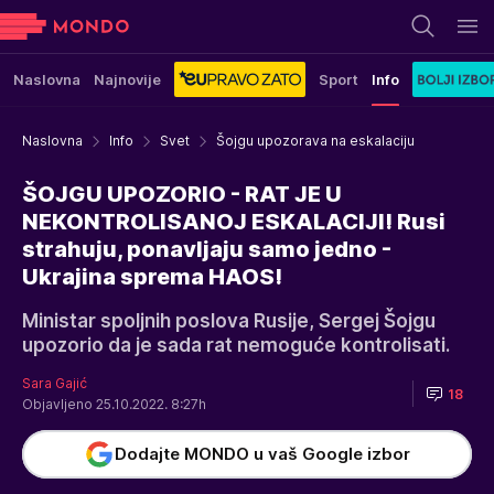
Naslovna
Najnovije
Sport
Info
Naslovna
Info
Svet
Šojgu upozorava na eskalaciju
ŠOJGU UPOZORIO - RAT JE U
NEKONTROLISANOJ ESKALACIJI! Rusi
strahuju, ponavljaju samo jedno -
Ukrajina sprema HAOS!
Ministar spoljnih poslova Rusije, Sergej Šojgu
upozorio da je sada rat nemoguće kontrolisati.
Sara Gajić
18
Objavljeno 25.10.2022. 8:27h
Dodajte MONDO u vaš Google izbor