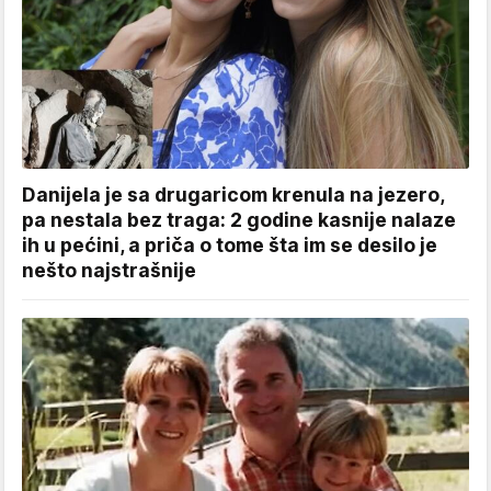
Danijela je sa drugaricom krenula na jezero,
pa nestala bez traga: 2 godine kasnije nalaze
ih u pećini, a priča o tome šta im se desilo je
nešto najstrašnije