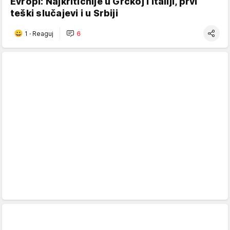
Evropi: Najkritičnije u Grčkoj i Italiji, prvi
teški slučajevi i u Srbiji
1
·
Reaguj
6