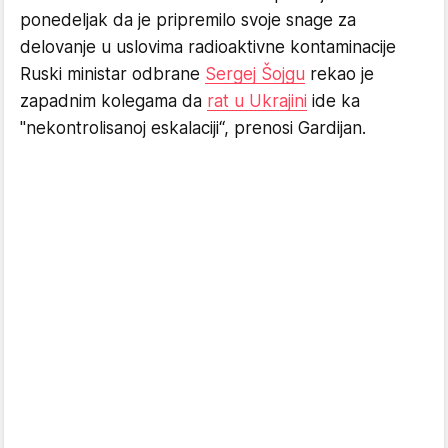
ponedeljak da je pripremilo svoje snage za
delovanje u uslovima radioaktivne kontaminacije
Ruski ministar odbrane
Sergej Šojgu
rekao je
zapadnim kolegama da
rat u Ukrajini
ide ka
"nekontrolisanoj eskalaciji“, prenosi Gardijan.