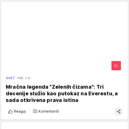
SVET
PRE 7 H
Mračna legenda "Zelenih čizama": Tri
decenije služio kao putokaz na Everestu, a
sada otkrivena prava istina
Reaguj
Komentariši