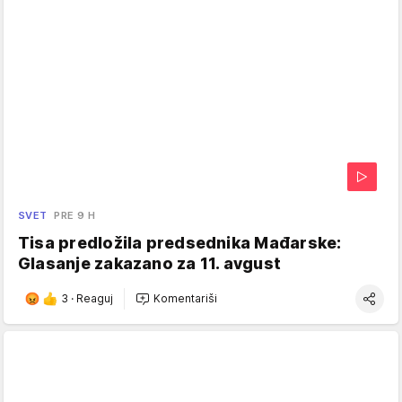
SVET
PRE 9 H
Tisa predložila predsednika Mađarske:
Glasanje zakazano za 11. avgust
3
·
Reaguj
Komentariši