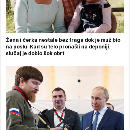
Žena i ćerka nestale bez traga dok je muž bio
na poslu: Kad su telo pronašli na deponiji,
slučaj je dobio šok obrt