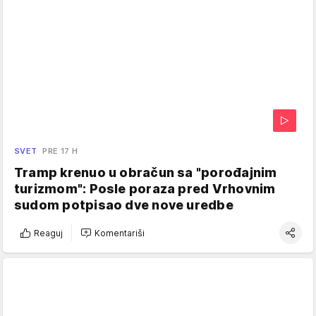
SVET
PRE 17 H
Tramp krenuo u obračun sa "porođajnim
turizmom": Posle poraza pred Vrhovnim
sudom potpisao dve nove uredbe
Reaguj
Komentariši