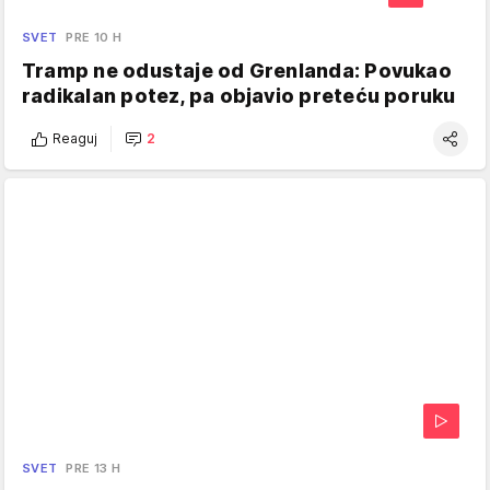
SVET
PRE 10 H
Tramp ne odustaje od Grenlanda: Povukao
radikalan potez, pa objavio preteću poruku
Reaguj
2
SVET
PRE 13 H