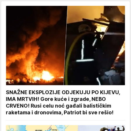
SNAŽNE EKSPLOZIJE ODJEKUJU PO KIJEVU,
IMA MRTVIH! Gore kuće i zgrade, NEBO
CRVENO! Rusi celu noć gađali balističkim
raketama i dronovima, Patriot bi sve rešio!