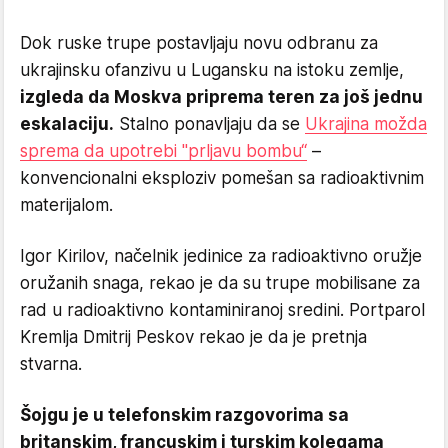
Dok ruske trupe postavljaju novu odbranu za
ukrajinsku ofanzivu u Lugansku na istoku zemlje,
izgleda da Moskva priprema teren za još jednu
eskalaciju.
Stalno ponavljaju da se
Ukrajina možda
sprema da upotrebi "prljavu bombu“
–
konvencionalni eksploziv pomešan sa radioaktivnim
materijalom.
Igor Kirilov, načelnik jedinice za radioaktivno oružje
oružanih snaga, rekao je da su trupe mobilisane za
rad u radioaktivno kontaminiranoj sredini. Portparol
Kremlja Dmitrij Peskov rekao je da je pretnja
stvarna.
Šojgu je u telefonskim razgovorima sa
britanskim, francuskim i turskim kolegama