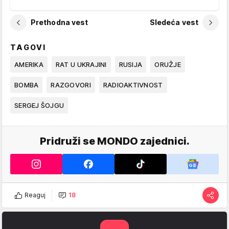
Prethodna vest
Sledeća vest
TAGOVI
AMERIKA
RAT U UKRAJINI
RUSIJA
ORUŽJE
BOMBA
RAZGOVORI
RADIOAKTIVNOST
SERGEJ ŠOJGU
Pridruži se MONDO zajednici.
Reaguj
18