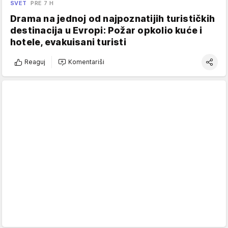
SVET
PRE 7 H
Drama na jednoj od najpoznatijih turističkih
destinacija u Evropi: Požar opkolio kuće i
hotele, evakuisani turisti
Reaguj
Komentariši