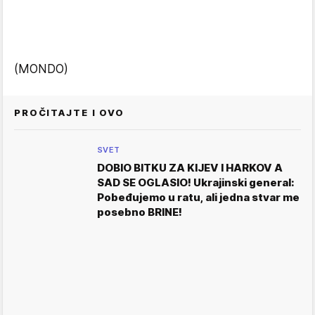
(MONDO)
PROČITAJTE I OVO
SVET
DOBIO BITKU ZA KIJEV I HARKOV A
SAD SE OGLASIO! Ukrajinski general:
Pobeđujemo u ratu, ali jedna stvar me
posebno BRINE!