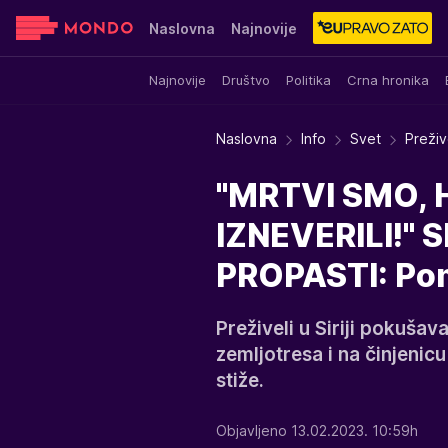
Naslovna
Najnovije
Najnovije
Društvo
Politika
Crna hronika
Sensa
Stvar ukusa
Yumama
Naslovna
Info
Svet
Preživ
"MRTVI SMO, 
IZNEVERILI!" 
PROPASTI: Pomo
Preživeli u Siriji pokuša
zemljotresa i na činjeni
stiže.
Objavljeno 13.02.2023. 10:59h