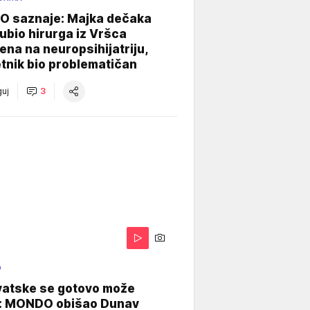
 saznaje: Majka dečaka
e ubio hirurga iz Vršca
na na neuropsihijatriju,
tnik bio problematičan
uj
3
O
vatske se gotovo može
: MONDO obišao Dunav