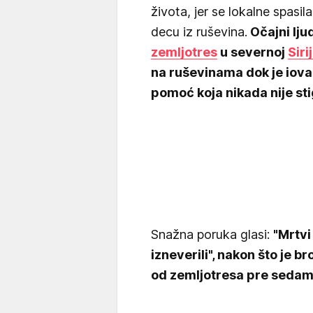
života, jer se lokalne spasi
decu iz ruševina.
Očajni ljud
zemljotres
u severnoj
Siri
na ruševinama dok je iov
pomoć koja nikada nije sti
Snažna poruka glasi:
"Mrtvi
izneverili", nakon što je b
od zemljotresa pre sedam