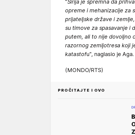
"
Sirija je spremna da prih
opreme i mehanizacije za s
prijateljske države i zemlj
su timove za spasavanje i
putem, ali to nije dovoljno
razornog zemljotresa koji 
katastof
u", naglasio je Aga.
(MONDO/RTS)
PROČITAJTE I OVO
D
B
Z