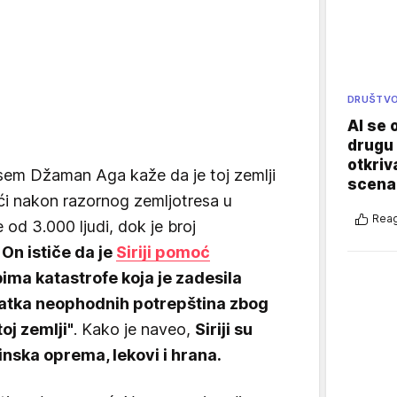
DRUŠTV
AI se 
drugu 
otkriv
asem Džaman Aga kaže da je toj zemlji
scenar
i nakon razornog zemljotresa u
Reag
e od 3.000 ljudi, dok je broj
.
On ističe da je
Siriji pomoć
ma katastrofe koja je zadesila
tatka neophodnih potrepština zbog
oj zemlji"
. Kako je naveo,
Siriji su
nska oprema, lekovi i hrana.