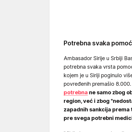
Potrebna svaka pomoć
Ambasador Sirije u Srbiji B
potrebna svaka vrsta pomoć
kojem je u Siriji poginulo viš
povređenih premašio 8.000
potrebna
ne samo zbog obi
region, već i zbog "nedos
zapadnih sankcija prema t
pre svega potrebni medici