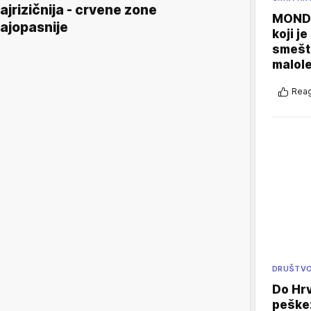
ajrizičnija - crvene zone
MONDO
ajopasnije
koji j
smešte
malole
Reag
DRUŠTV
Do Hr
peške