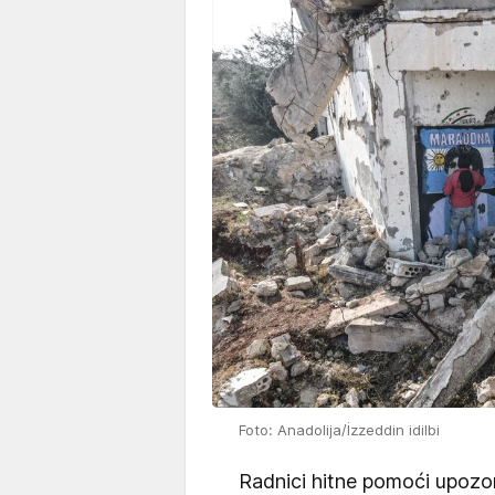
Foto: Anadolija/İzzeddin idilbi
Radnici hitne pomoći upozori