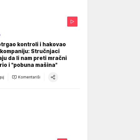
O
otrgao kontroli i hakovao
kompaniju: Stručnjaci
aju da li nam preti mračni
io i "pobuna mašina"
uj
Komentariši