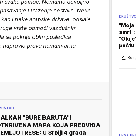
vati svaku pomoć. Nemamo dovoljno
pasavanje i traženje nestalih. Neke
DRUŠTV
e, kao i neke arapske države, poslale
"Moja 
 druge vrste pomoći vazdušnim
smrt":
 da se pokrije obim posledica
"Oluje
poštu
je napravio pravu humanitarnu
Reag
RUŠTVO
ALKAN "BURE BARUTA"!
OTKRIVENA MAPA KOJA PREDVIĐA
EMLJOTRESE: U Srbiji 4 grada
CRNA HR