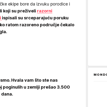
lačke ekipe bore da izvuku porodice i
i koji su preživeli
razorni
ji
ispisali su srceparajuću poruku
ako ratom razoreno područje čekalo
gla.
MOND
 smo. Hvala vam što ste nas
roj poginulih u zemlji prešao 3.500
 dana.