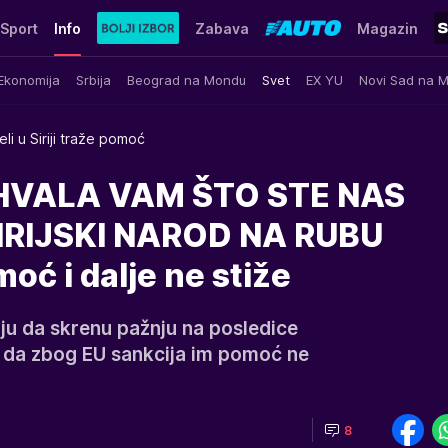
Sport
Info
Zabava
Magazin
Ekonomija
Srbija
Beograd na Mondu
Svet
EX YU
Novi Sad na 
eli u Siriji traže pomoć
HVALA VAM ŠTO STE NAS
SIRIJSKI NAROD NA RUBU
ć i dalje ne stiže
vaju da skrenu pažnju na posledice
cu da zbog EU sankcija im pomoć ne
8