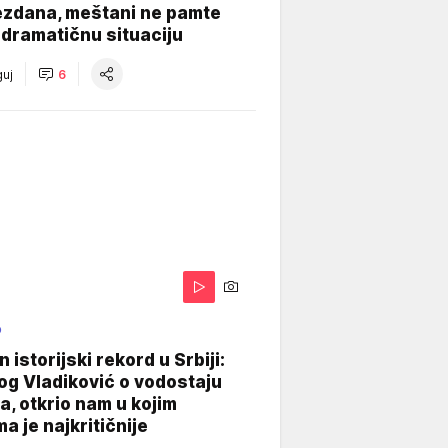
ezdana, meštani ne pamte
dramatičnu situaciju
uj
6
O
 istorijski rekord u Srbiji:
og Vladiković o vodostaju
, otkrio nam u kojim
a je najkritičnije