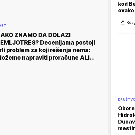
kod B
ovako 
Reag
VET
KAKO ZNAMO DA DOLAZI
EMLJOTRES? Decenijama postoji
sti problem za koji rešenja nema:
ožemo napraviti proračune ALI...
DRUŠTV
Oboren
Hidrol
Dunava
mestim