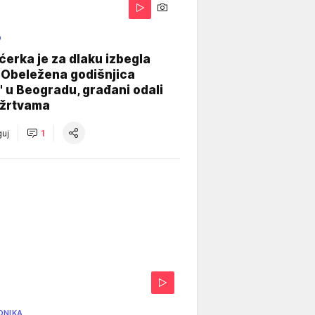
O
ćerka je za dlaku izbegla
 Obeležena godišnjica
" u Beogradu, građani odali
 žrtvama
uj
1
ONIKA