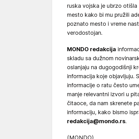
ruska vojska je ubrzo otišl
mesto kako bi mu pružili a
poznato mesto i vreme nasta
verodostojan.
MONDO redakcija
informac
skladu sa dužnom novinarsko
oslanjaju na dugogodišnji kre
informacija koje objavljuju.
informacije o ratu često um
manje relevantni izvori u p
čitaoce, da nam skrenete pa
informaciju, kako bismo isp
redakcija@mondo.rs
.
(MONDO)