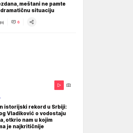
ezdana, meštani ne pamte
dramatičnu situaciju
uj
6
O
 istorijski rekord u Srbiji:
og Vladiković o vodostaju
, otkrio nam u kojim
a je najkritičnije