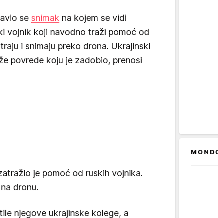
avio se
snimak
na kojem se vidi
i vojnik koji navodno traži pomoć od
traju i snimaju preko drona. Ukrajinski
eže povrede koju je zadobio, prenosi
MOND
zatražio je pomoć od ruskih vojnika.
 na dronu.
tile njegove ukrajinske kolege, a