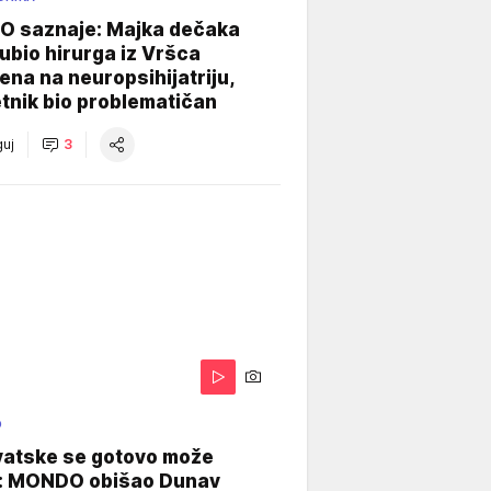
 saznaje: Majka dečaka
e ubio hirurga iz Vršca
na na neuropsihijatriju,
tnik bio problematičan
uj
3
O
vatske se gotovo može
: MONDO obišao Dunav