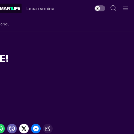
Lepa i srećna
Mondu
E!