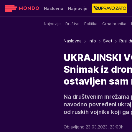
Naslovna
Najnovije
Najnovije
Društvo
Politika
Crna hronika
Sensa
Stvar ukusa
Yumama
Naslovna
Info
Svet
Rusi d
UKRAJINSKI V
Snimak iz dron
ostavljen sam 
Na društvenim mrežama p
navodno povređeni ukraji
od ruskih vojnika koji ga
Objavljeno 23.03.2023. 23:00h