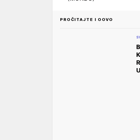
PROČITAJTE I OOVO
S
B
K
R
U