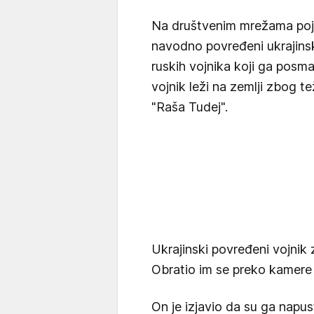
Na društvenim mrežama poj
navodno povređeni ukrajinsk
ruskih vojnika koji ga posma
vojnik leži na zemlji zbog t
"Raša Tudej".
Ukrajinski povređeni vojnik 
Obratio im se preko kamere
On je izjavio da su ga napus