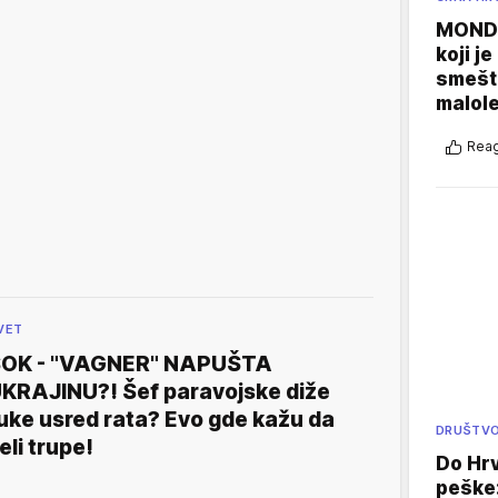
MONDO
koji j
smešte
malole
Reag
VET
OK - "VAGNER" NAPUŠTA
KRAJINU?! Šef paravojske diže
uke usred rata? Evo gde kažu da
DRUŠTV
eli trupe!
Do Hr
peške