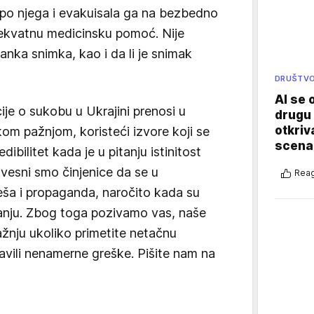
a po njega i evakuisala ga na bezbedno
dekvatnu medicinsku pomoć. Nije
nka snimka, kao i da li je snimak
DRUŠTV
AI se 
ije o sukobu u Ukrajini prenosi u
drugu 
otkriv
m pažnjom, koristeći izvore koji se
scenar
dibilitet kada je u pitanju istinitost
 Svesni smo činjenice da se u
Reag
eša i propaganda, naročito kada su
itanju. Zbog toga pozivamo vas, naše
žnju ukoliko primetite netačnu
ravili nenamerne greške. Pišite nam na