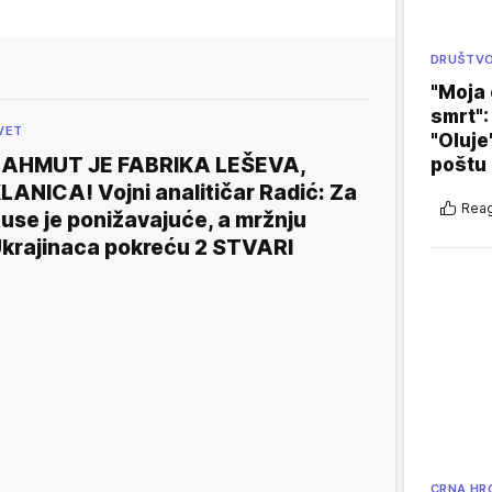
DRUŠTV
"Moja 
smrt":
VET
"Oluje
AHMUT JE FABRIKA LEŠEVA,
poštu
LANICA! Vojni analitičar Radić: Za
Reag
use je ponižavajuće, a mržnju
krajinaca pokreću 2 STVARI
CRNA HR