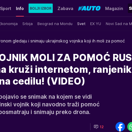
Sport
Info
Zabava
Magazin
Ekonomija
Srbija
Beograd na Mondu
Svet
EX YU
Novi Sad na 
ronom gledaju i snimaju ukrajinskog vojnika koji ih moli za pomoć
OJNIK MOLI ZA POMOĆ RUS
a kruži internetom, ranjenik
na cedilu! (VIDEO)
ojavio se snimak na kojem se vidi
nski vojnik koji navodno traži pomoć
 posmatraju i snimaju preko drona.
12