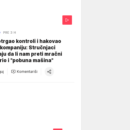
O
PRE 3 H
otrgao kontroli i hakovao
kompaniju: Stručnjaci
aju da li nam preti mračni
io i "pobuna mašina"
uj
Komentariši