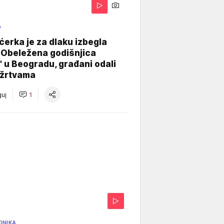
O
ćerka je za dlaku izbegla
 Obeležena godišnjica
" u Beogradu, građani odali
 žrtvama
uj
1
ONIKA