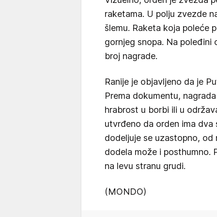
raketama. U polju zvezde nal
šlemu. Raketa koja poleće 
gornjeg snopa. Na poleđini 
broj nagrade.
Ranije je objavljeno da je P
Prema dokumentu, nagrada c
hrabrost u borbi ili u održa
utvrđeno da orden ima dva st
dodeljuje se uzastopno, od 
dodela može i posthumno. Po
na levu stranu grudi.
(MONDO)