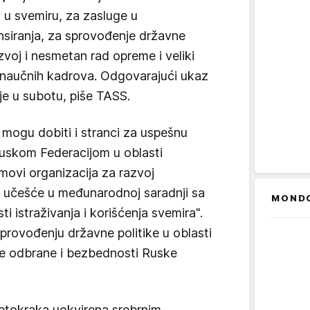
a u svemiru, za zasluge u
nsiranja, za sprovođenje državne
azvoj i nesmetan rad opreme i veliki
i naučnih kadrova. Odgovarajući ukaz
je u subotu, piše TASS.
ogu dobiti i stranci za uspešnu
uskom Federacijom u oblasti
imovi organizacija za razvoj
o učešće u međunarodnoj saradnji sa
MOND
 istraživanja i korišćenja svemira".
provođenju državne politike u oblasti
ese odbrane i bezbednosti Ruske
petokraka uokvirena srebrnim