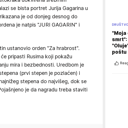
azi se bista portret Jurija Gagarina u
prikazana je od donjeg desnog do
ordena je natpis "JURI GAGARIN" i
DRUŠTV
"Moja 
smrt":
"Oluje
utin ustanovio orden "Za hrabrost".
poštu
́e pripasti Rusima koji pokažu
Reag
vanju mira i bezbednosti. Uredbom je
epena (prvi stepen je pozlaćen) i
najnižeg stepena do najvišeg, dok se
jašnjeno je da nagradu treba staviti