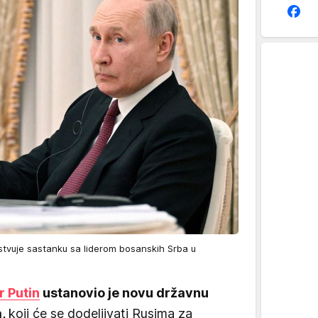
ustvuje sastanku sa liderom bosanskih Srba u
r Putin
ustanovio je novu državnu
a,
koji će se dodeljivati Rusima za