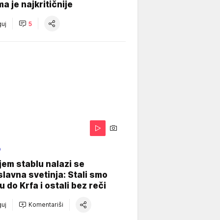
a je najkritičnije
uj
5
O
jem stablu nalazi se
lavna svetinja: Stali smo
u do Krfa i ostali bez reči
uj
Komentariši