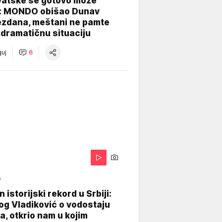
vatske se gotovo može
: MONDO obišao Dunav
ezdana, meštani ne pamte
dramatičnu situaciju
uj
6
O
 istorijski rekord u Srbiji:
og Vladiković o vodostaju
, otkrio nam u kojim