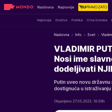
Naslovna
Najnovije
Najnovije
Društvo
Politika
Crna hronika
Sensa
Stvar ukusa
Yumama
Naslovna
Info
Svet
Vladim
VLADIMIR PUT
Nosi ime slavn
dodeljivati NJ
Putin uveo novu državnu 
dostignuća u istraživanju
Objavljeno 27.05.2023. 16:59h