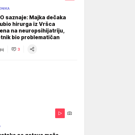
ONIKA
 saznaje: Majka dečaka
e ubio hirurga iz Vršca
na na neuropsihijatriju,
tnik bio problematičan
uj
3
O