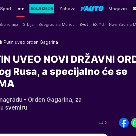
Sport
Info
Zabava
Magazin
Ekonomija
Srbija
Beograd na Mondu
Svet
EX YU
Novi Sad na 
ir Putin uveo orden Gagarina
IN UVEO NOVI DRŽAVNI OR
og Rusa, a specijalno će se
IMA
nagradu - Orden Gagarina, za
 u svemiru.
2