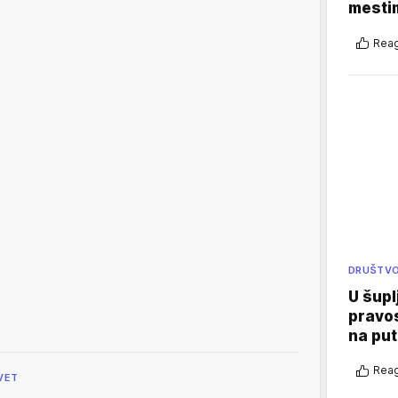
mestim
Reag
DRUŠTV
U šupl
pravos
na put
Reag
VET