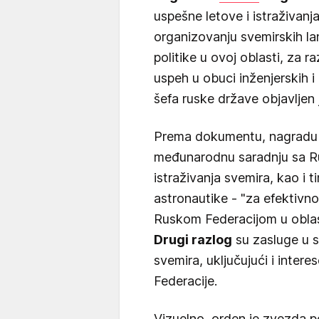
uspešne letove i istraživanj
organizovanju svemirskih la
politike u ovoj oblasti, za r
uspeh u obuci inženjerskih 
šefa ruske države objavljen 
Prema dokumentu, nagradu m
međunarodnu saradnju sa R
istraživanja svemira, kao i t
astronautike - "za efektivn
Ruskom Federacijom u oblasti
Drugi razlog
su zasluge u s
svemira, uključujući i inter
Federacije.
Vizuelno, orden je zvezda 