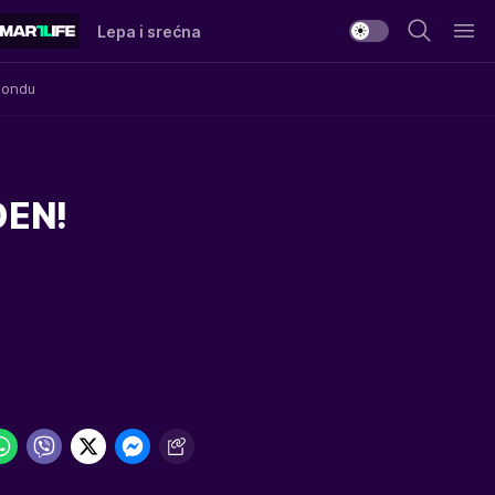
Lepa i srećna
Mondu
DEN!