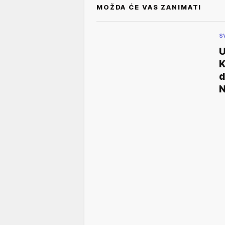
MOŽDA ĆE VAS ZANIMATI
S
U
K
d
N