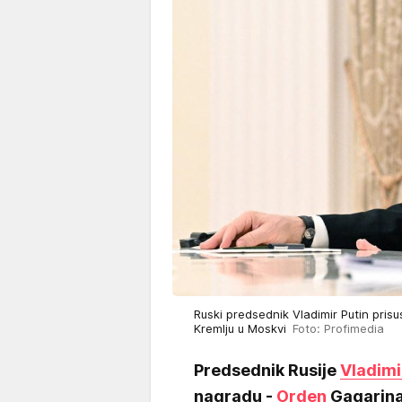
Ruski predsednik Vladimir Putin pris
Kremlju u Moskvi
Foto: Profimedia
Predsednik Rusije
Vladimi
nagradu -
Orden
Gagarin