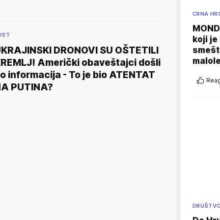
CRNA HR
MONDO
VET
koji j
KRAJINSKI DRONOVI SU OŠTETILI
smešte
malole
REMLJ! Američki obaveštajci došli
o informacija - To je bio ATENTAT
Reag
A PUTINA?
DRUŠTV