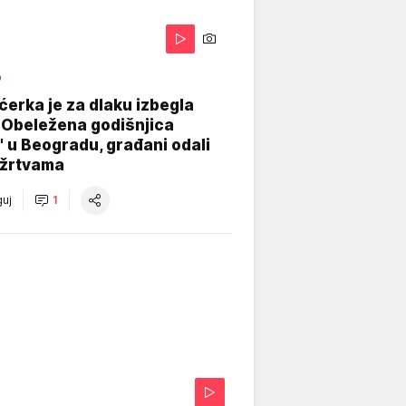
O
ćerka je za dlaku izbegla
 Obeležena godišnjica
" u Beogradu, građani odali
 žrtvama
uj
1