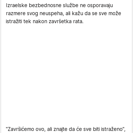
Izraelske bezbednosne službe ne osporavaju
razmere svog neuspeha, ali kažu da se sve može
istražiti tek nakon završetka rata.
"Završićemo ovo, ali znajte da će sve biti istraženo",