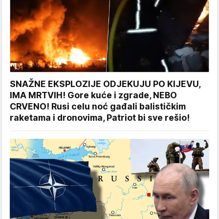
SNAŽNE EKSPLOZIJE ODJEKUJU PO KIJEVU,
IMA MRTVIH! Gore kuće i zgrade, NEBO
CRVENO! Rusi celu noć gađali balističkim
raketama i dronovima, Patriot bi sve rešio!