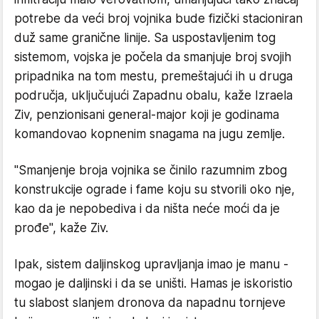
potrebe da veći broj vojnika bude fizički stacioniran
duž same granične linije. Sa uspostavljenim tog
sistemom, vojska je počela da smanjuje broj svojih
pripadnika na tom mestu, premeštajući ih u druga
područja, uključujući Zapadnu obalu, kaže Izraela
Ziv, penzionisani general-major koji je godinama
komandovao kopnenim snagama na jugu zemlje.
"Smanjenje broja vojnika se činilo razumnim zbog
konstrukcije ograde i fame koju su stvorili oko nje,
kao da je nepobediva i da ništa neće moći da je
prođe", kaže Ziv.
Ipak, sistem daljinskog upravljanja imao je manu -
mogao je daljinski i da se uništi. Hamas je iskoristio
tu slabost slanjem dronova da napadnu tornjeve