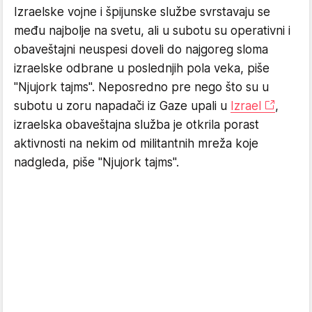
Izraelske vojne i špijunske službe svrstavaju se
među najbolje na svetu, ali u subotu su operativni i
obaveštajni neuspesi doveli do najgoreg sloma
izraelske odbrane u poslednjih pola veka, piše
"Njujork tajms". Neposredno pre nego što su u
subotu u zoru napadači iz Gaze upali u
Izrael
,
izraelska obaveštajna služba je otkrila porast
aktivnosti na nekim od militantnih mreža koje
nadgleda, piše "Njujork tajms".