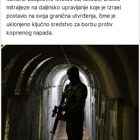
mitraljeze na daljinsko upravljanje koje je Izrael
postavio na svoja granična utvrđenja, čime je
uklonjeno ključno sredstvo za borbu protiv
kopnenog napada.