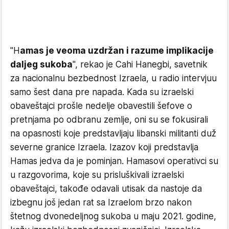
"H
amas je veoma uzdržan i razume implikacije
daljeg sukoba
", rekao je Cahi Hanegbi, savetnik
za nacionalnu bezbednost Izraela, u radio intervjuu
samo šest dana pre napada. Kada su izraelski
obaveštajci prošle nedelje obavestili šefove o
pretnjama po odbranu zemlje, oni su se fokusirali
na opasnosti koje predstavljaju libanski militanti duž
severne granice Izraela. Izazov koji predstavlja
Hamas jedva da je pominjan. Hamasovi operativci su
u razgovorima, koje su prisluškivali izraelski
obaveštajci, takođe odavali utisak da nastoje da
izbegnu još jedan rat sa Izraelom brzo nakon
štetnog dvonedeljnog sukoba u maju 2021. godine,