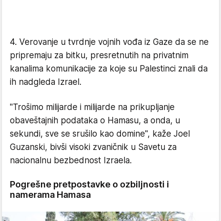
4. Verovanje u tvrdnje vojnih vođa iz Gaze da se ne
pripremaju za bitku, presretnutih na privatnim
kanalima komunikacije za koje su Palestinci znali da
ih nadgleda Izrael.
"Trošimo milijarde i milijarde na prikupljanje
obaveštajnih podataka o Hamasu, a onda, u
sekundi, sve se srušilo kao domine", kaže Joel
Guzanski, bivši visoki zvaničnik u Savetu za
nacionalnu bezbednost Izraela.
Pogrešne pretpostavke o ozbiljnosti i
namerama Hamasa