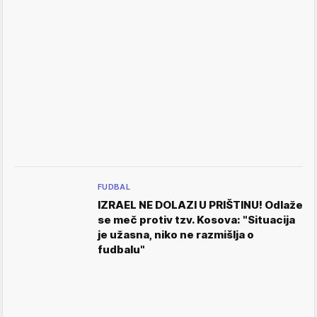
FUDBAL
IZRAEL NE DOLAZI U PRIŠTINU! Odlaže
se meč protiv tzv. Kosova: "Situacija
je užasna, niko ne razmišlja o
fudbalu"