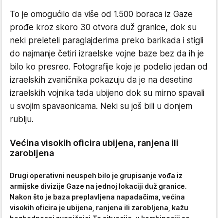
To je omogućilo da više od 1.500 boraca iz Gaze
prođe kroz skoro 30 otvora duž granice, dok su
neki preleteli paraglajderima preko barikada i stigli
do najmanje četiri izraelske vojne baze bez da ih je
bilo ko presreo. Fotografije koje je podelio jedan od
izraelskih zvaničnika pokazuju da je na desetine
izraelskih vojnika tada ubijeno dok su mirno spavali
u svojim spavaonicama. Neki su još bili u donjem
rublju.
Većina visokih oficira ubijena, ranjena ili
zarobljena
Drugi operativni neuspeh bilo je grupisanje vođa iz
armijske divizije Gaze na jednoj lokaciji duž granice.
Nakon što je baza preplavljena napadačima, većina
visokih oficira je ubijena, ranjena ili zarobljena, kažu