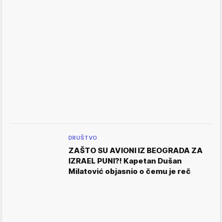
DRUŠTVO
ZAŠTO SU AVIONI IZ BEOGRADA ZA
IZRAEL PUNI?! Kapetan Dušan
Milatović objasnio o čemu je reč