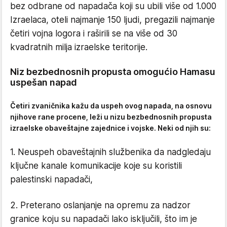
bez odbrane od napadača koji su ubili više od 1.000
Izraelaca, oteli najmanje 150 ljudi, pregazili najmanje
četiri vojna logora i raširili se na više od 30
kvadratnih milja izraelske teritorije.
Niz bezbednosnih propusta omogućio Hamasu
uspešan napad
Četiri zvaničnika kažu da uspeh ovog napada, na osnovu
njihove rane procene, leži u nizu bezbednosnih propusta
izraelske obaveštajne zajednice i vojske. Neki od njih su:
1. Neuspeh obaveštajnih službenika da nadgledaju
ključne kanale komunikacije koje su koristili
palestinski napadači,
2. Preterano oslanjanje na opremu za nadzor
granice koju su napadači lako isključili, što im je