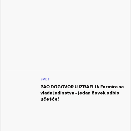
SVET
PAO DOGOVOR U IZRAELU: Formira se
vlada jedinstva - jedan čovek odbio
učešće!