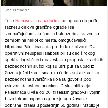
Foto: Profimedia
To je
Hamasovim napadačima
omogućilo da priđu,
raznesu delove granične ograde i sa
iznenađujućom lakoćom ih buldožerima sravne sa
zemljom na nekoliko mesta, omogućavajući
hiljadama Palestinaca da prođu kroz otvore. Ovi
operativni neuspesi i slabosti bili su deo širokog
spektra logističkih i obaveštajnih propusta izraelskih
bezbednosnih službi koji su utrli put za upad iz
Gaze u južni Izrael, smatraju četiri visoka izraelska
bezbednosna zvaničnika koja su govorila pod
uslovom da ostanu anonimni. Drska infiltracija
Palestinaca u više od 20 izraelskih gradova i vojnih
baza tokom napada najgore je ugrožavanje
odbrane Izraela u poslednjih 50 godina i razbilo je