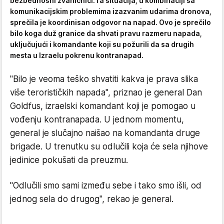
bezbednosni zvaničnici.Ta situacija, u kombinaciji sa
komunikacijskim problemima izazvanim udarima dronova,
sprečila je koordinisan odgovor na napad. Ovo je sprečilo
bilo koga duž granice da shvati pravu razmeru napada,
uključujući i komandante koji su požurili da sa drugih
mesta u Izraelu pokrenu kontranapad.
"Bilo je veoma teško shvatiti kakva je prava slika
više terorističkih napada", priznao je general Dan
Goldfus, izraelski komandant koji je pomogao u
vođenju kontranapada. U jednom momentu,
general je slučajno naišao na komandanta druge
brigade. U trenutku su odlučili koja će sela njihove
jedinice pokušati da preuzmu.
"Odlučili smo sami između sebe i tako smo išli, od
jednog sela do drugog", rekao je general.