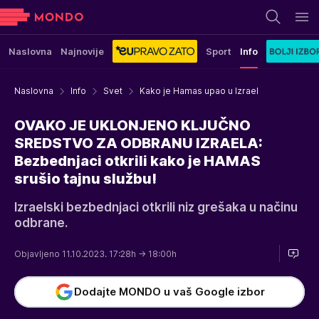
Naslovna
Najnovije
Sport
Info
Naslovna
Info
Svet
Kako je Hamas upao u Izrael
OVAKO JE UKLONJENO KLJUČNO
SREDSTVO ZA ODBRANU IZRAELA:
Bezbednjaci otkrili kako je HAMAS
srušio tajnu službu!
Izraelski bezbednjaci otkrili niz grešaka u načinu
odbrane.
Objavljeno 11.10.2023. 17:28h
→ 18:00h
Dodajte MONDO u vaš Google izbor