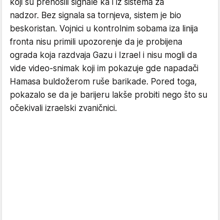
koji su prenosili signale ka i iz sistema za
nadzor. Bez signala sa tornjeva, sistem je bio
beskoristan. Vojnici u kontrolnim sobama iza linija
fronta nisu primili upozorenje da je probijena
ograda koja razdvaja Gazu i Izrael i nisu mogli da
vide video-snimak koji im pokazuje gde napadači
Hamasa buldožerom ruše barikade. Pored toga,
pokazalo se da je barijeru lakše probiti nego što su
očekivali izraelski zvaničnici.