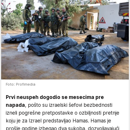
Foto: Profimedia
Prvi neuspeh dogodio se mesecima pre
napada
, pošto su izraelski šefovi bezbednosti
izneli pogrešne pretpostavke o ozbiljnosti pretnje
koju je za Izrael predstavljao Hamas. Hamas je
prošle godine izbegao dva sukoba, dozvoljavajući