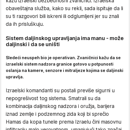
kažu izraelski bezbednosni zvaničnici. Izraelska
obaveštajna služba, kako su rekli, sada ispituje da li
su ti razgovori bili iskreni ili odglumljeni jer su znali
da ih prisluškuju.
Sistem daljinskog upravljanja ima manu - može
daljinski i da se uništi
Sledeći neuspeh bio je operativan. Zvaničnici kažu da se
izraelski sistem nadzora granice gotovo u potpunosti
oslanja na kamere, senzore i mitraljeze kojima se daljinski
upravlja.
Izraelski komandanti su postali previše sigurni u
nepogrešivost tog sistema. Smatrali su da
kombinacija daljinskog nadzora i oružja, barijera
iznad zemlje i podzemnog zida koji bi sprečio
Hamas da kopa tunele prema Izraelu čini masovnu
infiltraciju malo verovatnom, umanjujući tako značaj