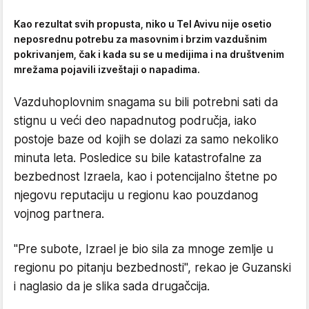
Kao rezultat svih propusta, niko u Tel Avivu nije osetio
neposrednu potrebu za masovnim i brzim vazdušnim
pokrivanjem, čak i kada su se u medijima i na društvenim
mrežama pojavili izveštaji o napadima.
Vazduhoplovnim snagama su bili potrebni sati da
stignu u veći deo napadnutog područja, iako
postoje baze od kojih se dolazi za samo nekoliko
minuta leta. Posledice su bile katastrofalne za
bezbednost Izraela, kao i potencijalno štetne po
njegovu reputaciju u regionu kao pouzdanog
vojnog partnera.
"Pre subote, Izrael je bio sila za mnoge zemlje u
regionu po pitanju bezbednosti", rekao je Guzanski
i naglasio da je slika sada drugačcija.