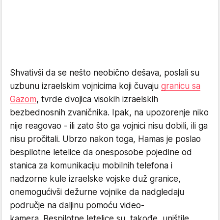
Shvativši da se nešto neobično dešava, poslali su
uzbunu izraelskim vojnicima koji čuvaju
granicu sa
Gazom
, tvrde dvojica visokih izraelskih
bezbednosnih zvaničnika. Ipak, na upozorenje niko
nije reagovao - ili zato što ga vojnici nisu dobili, ili ga
nisu pročitali. Ubrzo nakon toga, Hamas je poslao
bespilotne letelice da onesposobe pojedine od
stanica za komunikaciju mobilnih telefona i
nadzorne kule izraelske vojske duž granice,
onemogućivši dežurne vojnike da nadgledaju
područje na daljinu pomoću video-
kamera. Bespilotne letelice su, takođe, uništile