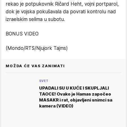
rekao je potpukovnik Ričard Heht, vojni portparol,
dok je vojska pokušavala da povrati kontrolu nad
izraelskim selima u subotu.
BONUS VIDEO
(Mondo/RTS/Njujork Tajms)
MOŽDA ĆE VAS ZANIMATI
SVET
UPADALI SU U KUĆE I SKUPLJALI
TAOCE! Ovako je Hamas započeo
MASAKR i rat, objavljeni snimci sa
kamera (VIDEO)