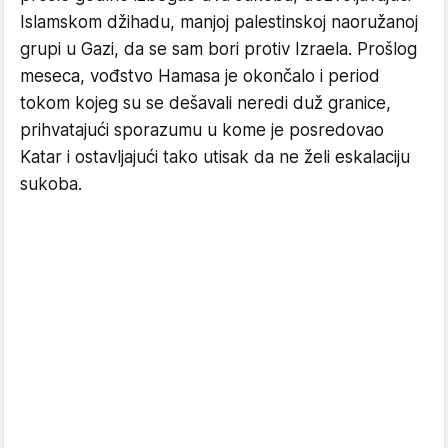
Islamskom džihadu, manjoj palestinskoj naoružanoj
grupi u Gazi, da se sam bori protiv Izraela. Prošlog
meseca, vođstvo Hamasa je okončalo i period
tokom kojeg su se dešavali neredi duž granice,
prihvatajući sporazumu u kome je posredovao
Katar i ostavljajući tako utisak da ne želi eskalaciju
sukoba.