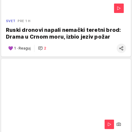
SVET
PRE 1 H
Ruski dronovi napali nemački teretni brod:
Drama u Crnom moru, izbio jeziv požar
1
·
Reaguj
2