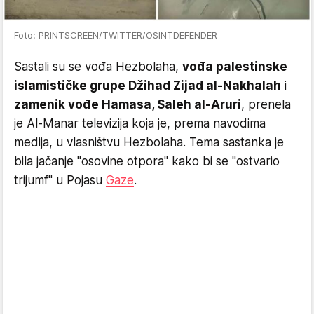
Foto: PRINTSCREEN/TWITTER/OSINTDEFENDER
Sastali su se vođa Hezbolaha,
vođa palestinske
islamističke grupe Džihad Zijad al-Nakhalah
i
zamenik vođe Hamasa, Saleh al-Aruri
, prenela
je Al-Manar televizija koja je, prema navodima
medija, u vlasništvu Hezbolaha. Tema sastanka je
bila jačanje "osovine otpora" kako bi se "ostvario
trijumf" u Pojasu
Gaze
.