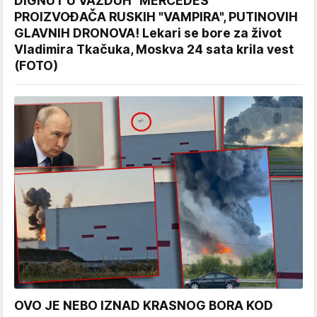
DIGNUT U VAZDUH "MERCEDES"
PROIZVOĐAČA RUSKIH "VAMPIRA", PUTINOVIH
GLAVNIH DRONOVA! Lekari se bore za život
Vladimira Tkačuka, Moskva 24 sata krila vest
(FOTO)
OVO JE NEBO IZNAD KRASNOG BORA KOD