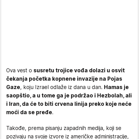
Ova vest o
susretu trojice vođa dolazi u osvit
čekanja početka kopnene invazije na Pojas
Gaze
, koju Izrael odlaže iz dana u dan.
Hamas je
saopštio, a u tome ga je podržao i Hezbolah, ali
i Iran, da će to biti crvena linija preko koje neće
moći da se pređe
.
Takođe, prema pisanju zapadnih medija, koji se
pozivaju na svoje izvore iz američke administracije,