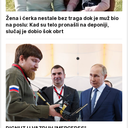
Žena i ćerka nestale bez traga dok je muž bio
na poslu: Kad su telo pronašli na deponiji,
slučaj je dobio šok obrt