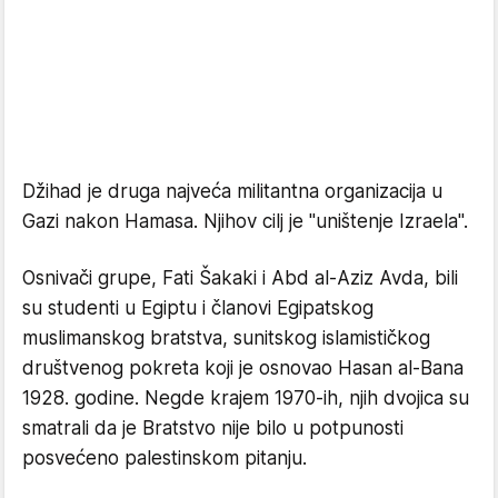
Džihad je druga najveća militantna organizacija u
Gazi nakon Hamasa. Njihov cilj je "uništenje Izraela".
Osnivači grupe, Fati Šakaki i Abd al-Aziz Avda, bili
su studenti u Egiptu i članovi Egipatskog
muslimanskog bratstva, sunitskog islamističkog
društvenog pokreta koji je osnovao Hasan al-Bana
1928. godine. Negde krajem 1970-ih, njih dvojica su
smatrali da je Bratstvo nije bilo u potpunosti
posvećeno palestinskom pitanju.