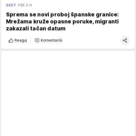
SVET
PRE 5 H
Sprema se novi proboj španske granice:
Mrežama kruže opasne poruke, migranti
zakazali tačan datum
Reaguj
Komentariši