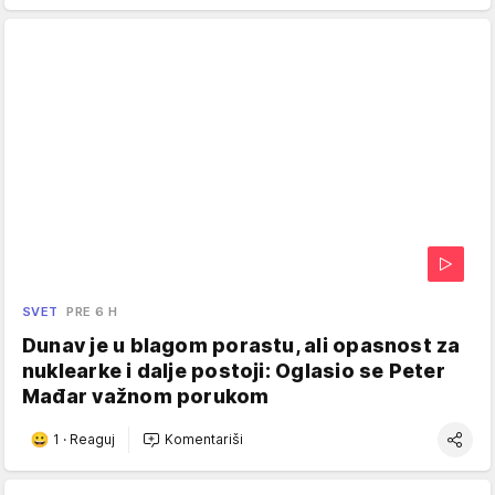
SVET
PRE 6 H
Dunav je u blagom porastu, ali opasnost za
nuklearke i dalje postoji: Oglasio se Peter
Mađar važnom porukom
1
·
Reaguj
Komentariši