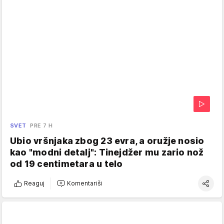
SVET
PRE 7 H
Ubio vršnjaka zbog 23 evra, a oružje nosio
kao "modni detalj": Tinejdžer mu zario nož
od 19 centimetara u telo
Reaguj
Komentariši