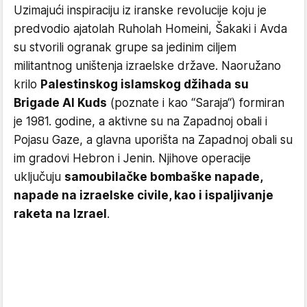
Uzimajući inspiraciju iz iranske revolucije koju je
predvodio ajatolah Ruholah Homeini, Šakaki i Avda
su stvorili ogranak grupe sa jedinim ciljem
militantnog uništenja izraelske države. Naoružano
krilo
Palestinskog islamskog džihada su
Brigade Al Kuds
(poznate i kao “Saraja“) formiran
je 1981. godine, a aktivne su na Zapadnoj obali i
Pojasu Gaze, a glavna uporišta na Zapadnoj obali su
im gradovi Hebron i Jenin. Njihove operacije
uključuju
samoubilačke bombaške napade,
napade na izraelske civile, kao i ispaljivanje
raketa na Izrael
.