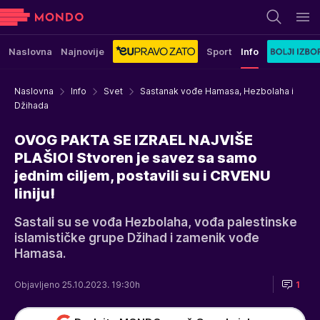
Naslovna
Najnovije
Sport
Info
Naslovna
Info
Svet
Sastanak vođe Hamasa, Hezbolaha i
Džihada
OVOG PAKTA SE IZRAEL NAJVIŠE
PLAŠIO! Stvoren je savez sa samo
jednim ciljem, postavili su i CRVENU
liniju!
Sastali su se vođa Hezbolaha, vođa palestinske
islamističke grupe Džihad i zamenik vođe
Hamasa.
Objavljeno 25.10.2023. 19:30h
1