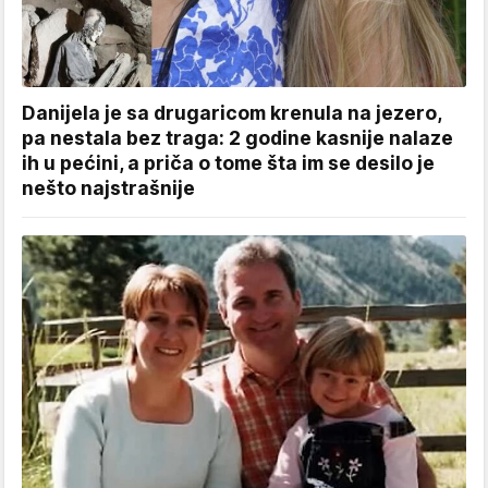
Danijela je sa drugaricom krenula na jezero,
pa nestala bez traga: 2 godine kasnije nalaze
ih u pećini, a priča o tome šta im se desilo je
nešto najstrašnije