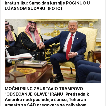
bratu sliku: Samo dan kasnije POGINUO U
UŽASNOM SUDARU! (FOTO)
MOĆNI PRINC ZAUSTAVIO TRAMPOVO
"ODSECANJE GLAVE" IRANU! Predsednik
Amerike nudi poslednju šansu, Teheran
umesto sa SAD pregovara sa zalivskom