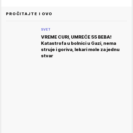
PROČITAJTE I OVO
SVET
VREME CURI, UMREĆE 55 BEBA!
Katastrofa u bolnici u Gazi, nema
struje i goriva, lekari mole za jednu
stvar