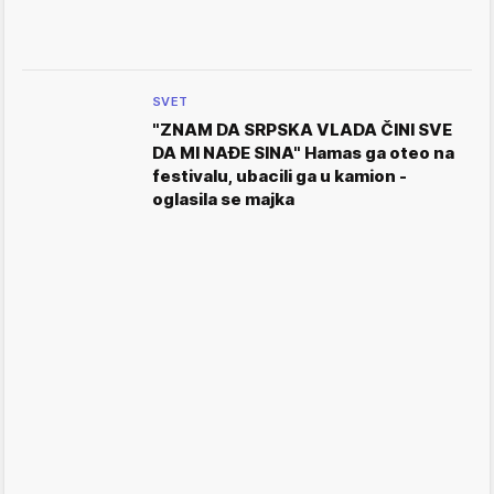
SVET
"ZNAM DA SRPSKA VLADA ČINI SVE
DA MI NAĐE SINA" Hamas ga oteo na
festivalu, ubacili ga u kamion -
oglasila se majka