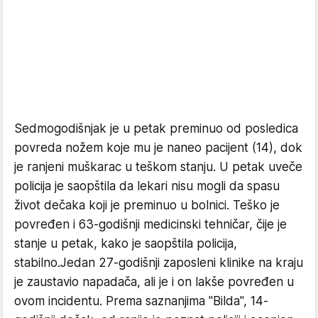
Sedmogodišnjak je u petak preminuo od posledica
povreda nožem koje mu je naneo pacijent (14), dok
je ranjeni muškarac u teškom stanju. U petak uveče
policija je saopštila da lekari nisu mogli da spasu
život dečaka koji je preminuo u bolnici. Teško je
povređen i 63-godišnji medicinski tehničar, čije je
stanje u petak, kako je saopštila policija,
stabilno.Jedan 27-godišnji zaposleni klinike na kraju
je zaustavio napadača, ali je i on lakše povređen u
ovom incidentu. Prema saznanjima "Bilda", 14-