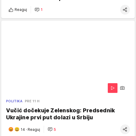
Reaguj
1
POLITIKA
PRE 11 H
Vučić dočekuje Zelenskog: Predsednik
Ukrajine prvi put dolazi u Srbiju
14
·
Reaguj
5