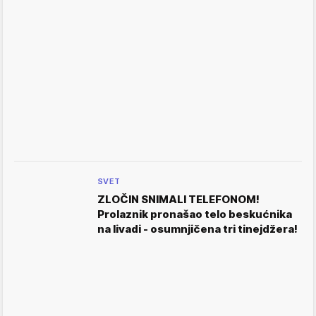
SVET
ZLOČIN SNIMALI TELEFONOM!
Prolaznik pronašao telo beskućnika
na livadi - osumnjičena tri tinejdžera!