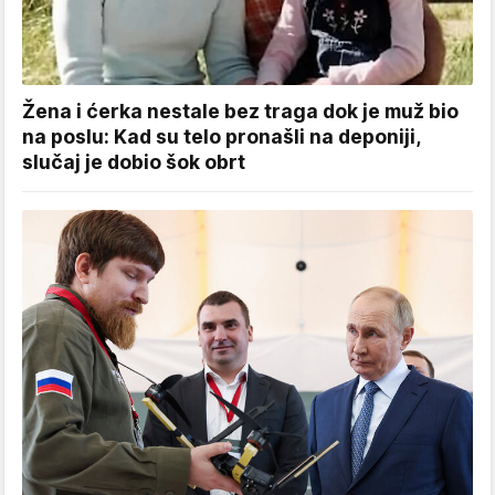
Žena i ćerka nestale bez traga dok je muž bio
na poslu: Kad su telo pronašli na deponiji,
slučaj je dobio šok obrt