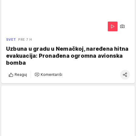
SVET
PRE 7 H
Uzbuna u gradu u Nemačkoj, naređena hitna
evakuacija: Pronađena ogromna avionska
bomba
Reaguj
Komentariši