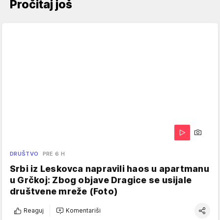
Pročitaj još
DRUŠTVO
PRE 6 H
Srbi iz Leskovca napravili haos u apartmanu
u Grčkoj: Zbog objave Dragice se usijale
društvene mreže (Foto)
Reaguj
Komentariši