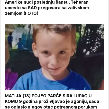
Amerike nudi poslednju šansu, Teheran
umesto sa SAD pregovara sa zalivskom
zemljom (FOTO)
MATIJA (13) POJEO PARČE SIRA I UPAO U
KOMU 9 godina proživljavao je agoniju, sada
se oglasio njegov otac potresnom porukom