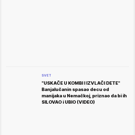
SVET
"USKAČE U KOMBI I IZVLAČI DETE"
Banjalučanin spasao decu od
manijaka u Nemačkoj, priznao da bi ih
SILOVAO i UBIO (VIDEO)