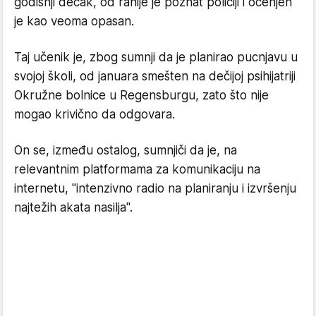
godišnji dečak, od ranije je poznat policiji i ocenjen
je kao veoma opasan.
Taj učenik je, zbog sumnji da je planirao pucnjavu u
svojoj školi, od januara smešten na dečijoj psihijatriji
Okružne bolnice u Regensburgu, zato što nije
mogao krivično da odgovara.
On se, između ostalog, sumnjiči da je, na
relevantnim platformama za komunikaciju na
internetu, "intenzivno radio na planiranju i izvršenju
najtežih akata nasilja".