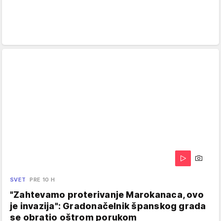
SVET
PRE 10 H
"Zahtevamo proterivanje Marokanaca, ovo
je invazija": Gradonačelnik španskog grada
se obratio oštrom porukom