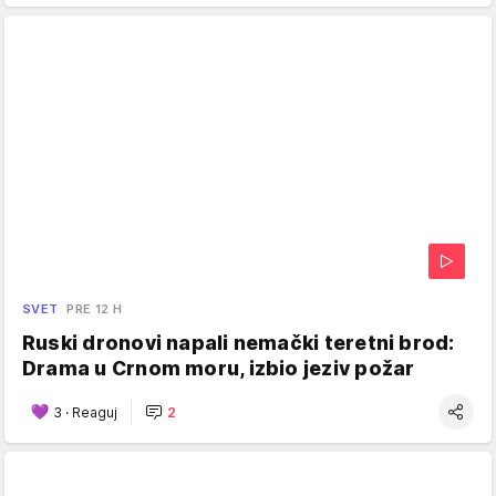
SVET
PRE 12 H
Ruski dronovi napali nemački teretni brod:
Drama u Crnom moru, izbio jeziv požar
3
·
Reaguj
2