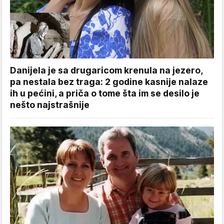
Danijela je sa drugaricom krenula na jezero,
pa nestala bez traga: 2 godine kasnije nalaze
ih u pećini, a priča o tome šta im se desilo je
nešto najstrašnije