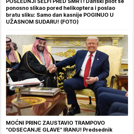
POSLEDNJI SELFI PRED SMRT! Danski pilot se
ponosno slikao pored helikoptera i poslao
bratu sliku: Samo dan kasnije POGINUO U
UŽASNOM SUDARU! (FOTO)
MOĆNI PRINC ZAUSTAVIO TRAMPOVO
"ODSECANJE GLAVE" IRANU! Predsednik