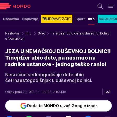
Naslovna
Najnovije
Sport
Info
Naslovna
Info
Svet
Tinejdžer ubio dete u duševnoj bolnici
u Nemačkoj
JEZA U NEMAČKOJ DUŠEVNOJ BOLNICI!
Tinejdžer ubio dete, pa nasrnuo na
radnike ustanove - jednog teško ranio!
Nesrećno sedmogodišnje dete ubio
četrnaestogodišnjak u duševnoj bolnici.
Objavljeno 28.10.2023. 10:32h
→ 10:44h
Dodajte MONDO u vaš Google izbor