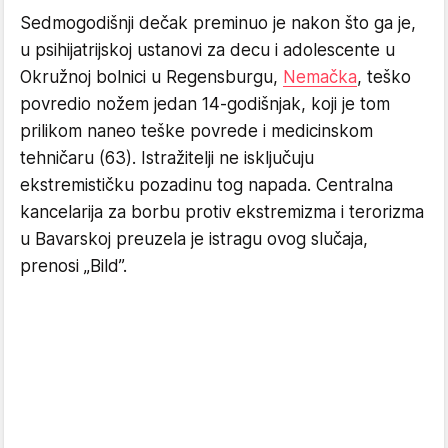
Sedmogodišnji dečak preminuo je nakon što ga je,
u psihijatrijskoj ustanovi za decu i adolescente u
Okružnoj bolnici u Regensburgu,
Nemačka
, teško
povredio nožem jedan 14-godišnjak, koji je tom
prilikom naneo teške povrede i medicinskom
tehničaru (63). Istražitelji ne isključuju
ekstremističku pozadinu tog napada. Centralna
kancelarija za borbu protiv ekstremizma i terorizma
u Bavarskoj preuzela je istragu ovog slučaja,
prenosi „Bild”.