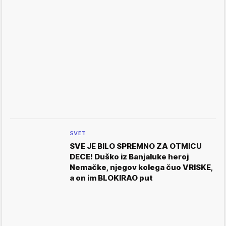
SVET
SVE JE BILO SPREMNO ZA OTMICU
DECE! Duško iz Banjaluke heroj
Nemačke, njegov kolega čuo VRISKE,
a on im BLOKIRAO put