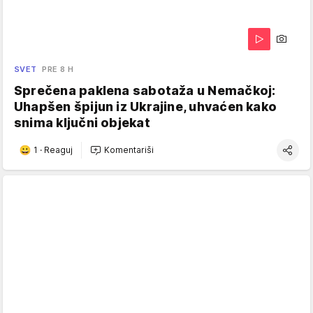
SVET
PRE 8 H
Sprečena paklena sabotaža u Nemačkoj:
Uhapšen špijun iz Ukrajine, uhvaćen kako
snima ključni objekat
1
·
Reaguj
Komentariši