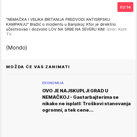
02:14
"NEMAČKA I VELIKA BRITANIJA PREDVODI ANTISRPSKU
KAMPANJU" Blažić o incidentu u Banjskoj: Kfor je direktno
učestvovao i dozvolio LOV NA SRBE NA SEVERU KIM
Izvor: Kurir
TV
(Mondo)
MOŽDA ĆE VAS ZANIMATI
EKONOMIJA
OVO JE NAJSKUPLJI GRAD U
NEMAČKOJ - Gastarbajterima se
nikako ne isplatI: Troškovi stanovanja
ogromni, a tek cene...