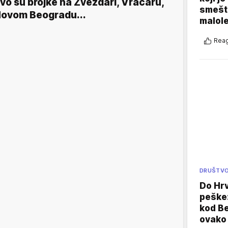
vo su brojke na Zvezdari, Vračaru,
smešte
ovom Beogradu...
malole
Reag
DRUŠTV
Do Hr
peške
kod B
ovako 