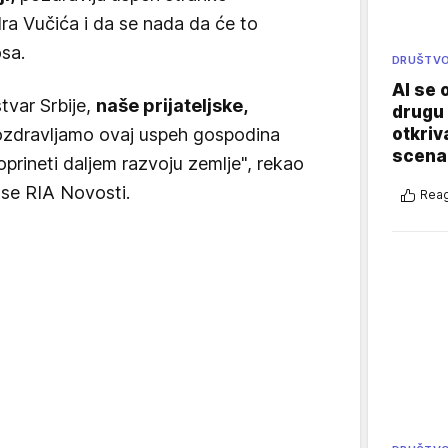
a Vučića i da se nada da će to
sa.
DRUŠTV
AI se 
stvar Srbije,
naše prijateljske,
drugu 
otkriv
ozdravljamo ovaj uspeh gospodina
scenar
oprineti daljem razvoju zemlje", rekao
ose RIA Novosti.
Reag