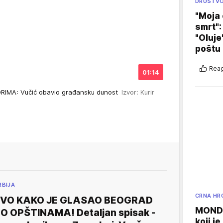
DRUŠTV
"Moja 
smrt":
"Oluje
poštu
Reag
01:14
RIMA: Vučić obavio građansku dunost
Izvor: Kurir
RBIJA
CRNA HR
EVO KAKO JE GLASAO BEOGRAD
MONDO
O OPŠTINAMA! Detaljan spisak -
koji j