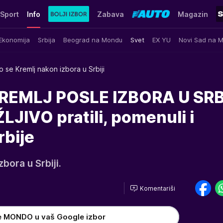
Sport
Info
Zabava
Magazin
Ekonomija
Srbija
Beograd na Mondu
Svet
EX YU
Novi Sad na 
o se Kremlj nakon izbora u Srbiji
REMLJ POSLE IZBORA U SRBI
ŽLJIVO pratili, pomenuli i
rbije
bora u Srbiji.
Komentariši
e MONDO u vaš Google izbor