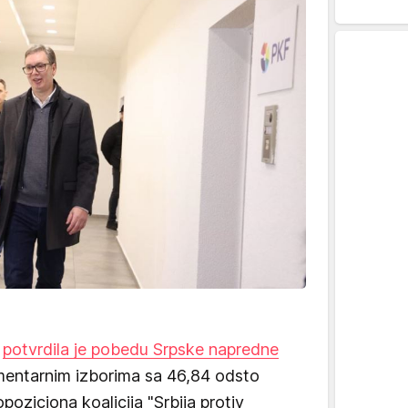
a
potvrdila je pobedu Srpske napredne
entarnim izborima sa 46,84 odsto
poziciona koalicija "Srbija protiv