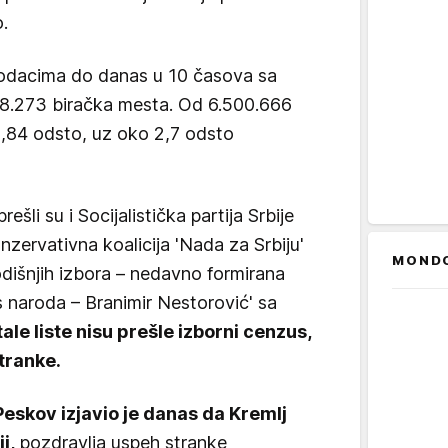
.
odacima do danas u 10 časova sa
8.273 biračka mesta. Od 6.500.666
58,84 odsto, uz oko 2,7 odsto
ešli su i Socijalistička partija Srbije
zervativna koalicija 'Nada za Srbiju'
MOND
dišnjih izbora – nedavno formirana
s naroda – Branimir Nestorović' sa
ale liste nisu prešle izborni cenzus,
tranke.
Peskov izjavio je danas da Kremlj
i,
pozdravlja uspeh stranke