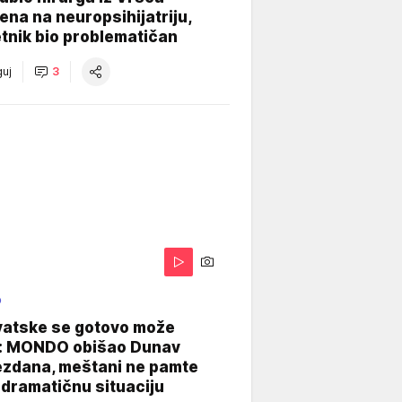
na na neuropsihijatriju,
tnik bio problematičan
uj
3
O
vatske se gotovo može
: MONDO obišao Dunav
ezdana, meštani ne pamte
dramatičnu situaciju