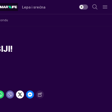
Lepa i srećna
Mondu
JI!