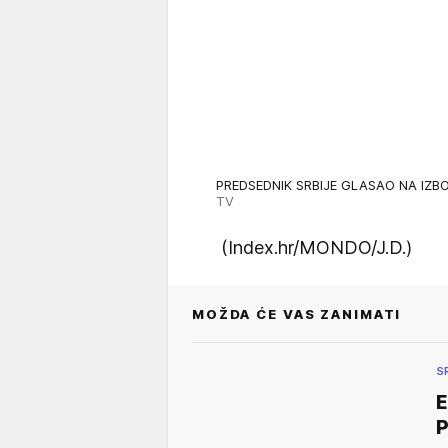
PREDSEDNIK SRBIJE GLASAO NA IZBO
TV
(Index.hr/MONDO/J.D.)
MOŽDA ĆE VAS ZANIMATI
S
P