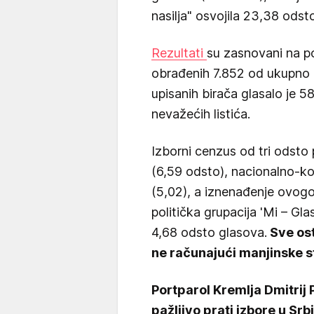
nasilja" osvojila 23,38 odsto
Rezultati
su zasnovani na p
obrađenih 7.852 od ukupno 
upisanih birača glasalo je 
nevažećih listića.
Izborni cenzus od tri odsto pr
(6,59 odsto), nacionalno-kon
(5,02), a iznenađenje ovogo
politička grupacija 'Mi – Gla
4,68 odsto glasova.
Sve ost
ne računajući manjinske s
Portparol Kremlja Dmitrij 
pažljivo prati izbore u Srbij