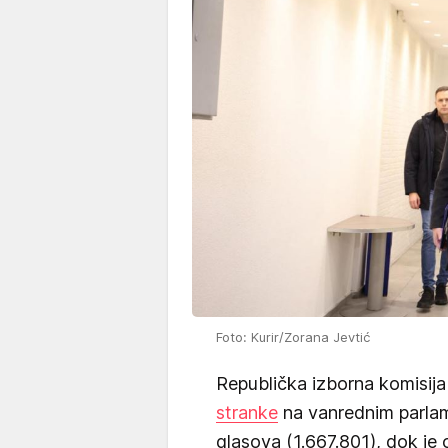
Foto: Kurir/Zorana Jevtić
Republička izborna komisij
stranke
na vanrednim parlam
glasova (1.667.801), dok je o