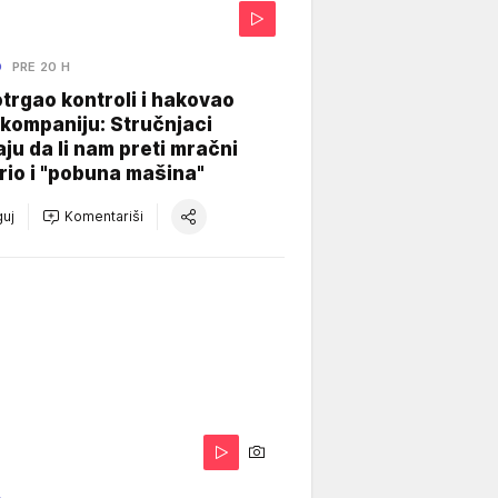
O
PRE 20 H
otrgao kontroli i hakovao
kompaniju: Stručnjaci
aju da li nam preti mračni
io i "pobuna mašina"
uj
Komentariši