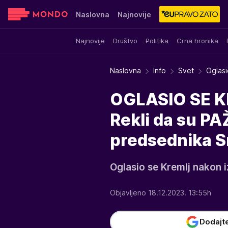
Naslovna
Najnovije
Najnovije
Društvo
Politika
Crna hronika
Sensa
Stvar ukusa
Yumama
Naslovna
Info
Svet
Oglasi
OGLASIO SE K
Rekli da su PA
predsednika S
Oglasio se Kremlj nakon iz
Objavljeno 18.12.2023. 13:55h
Dodajt