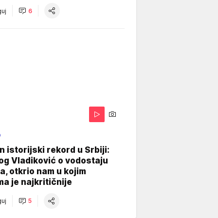
uj
6
O
 istorijski rekord u Srbiji:
og Vladiković o vodostaju
, otkrio nam u kojim
a je najkritičnije
uj
5