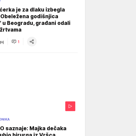
O
ćerka je za dlaku izbegla
 Obeležena godišnjica
" u Beogradu, građani odali
 žrtvama
uj
1
ONIKA
 saznaje: Majka dečaka
e ubio hirurga iz Vršca