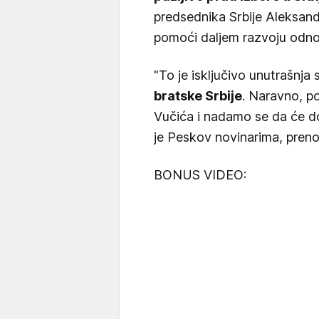
predsednika Srbije Aleksandr
pomoći daljem razvoju odno
"To je isključivo unutrašnja 
bratske Srbije
. Naravno, p
Vučića i nadamo se da će d
je Peskov novinarima, pren
BONUS VIDEO: