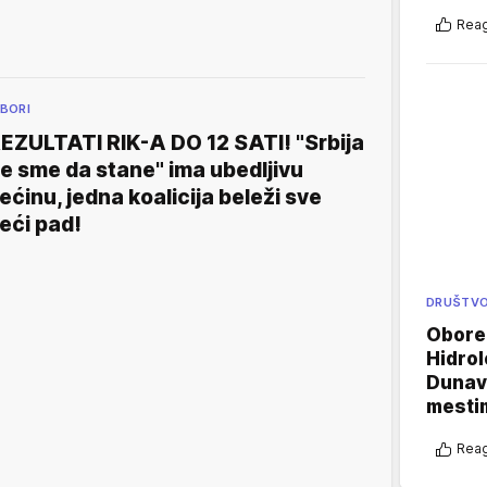
Reag
ZBORI
EZULTATI RIK-A DO 12 SATI! "Srbija
e sme da stane" ima ubedljivu
ećinu, jedna koalicija beleži sve
eći pad!
DRUŠTV
Oboren
Hidrol
Dunava
mestim
Reag