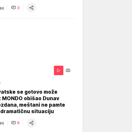
uj
3
O
vatske se gotovo može
: MONDO obišao Dunav
ezdana, meštani ne pamte
dramatičnu situaciju
uj
6