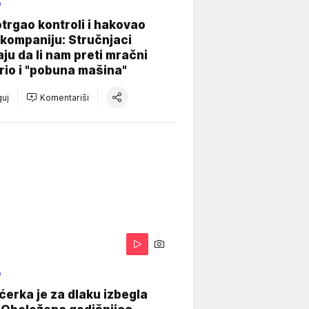
O
otrgao kontroli i hakovao
kompaniju: Stručnjaci
aju da li nam preti mračni
io i "pobuna mašina"
uj
Komentariši
O
ćerka je za dlaku izbegla