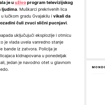
ala je u
uživo
program televizijskog
a ljudima
. Muškarci prekrivenih lica
 u lučkom gradu Gvajakilu i
vikali da
zadini čuli zvuci slični pucnjavi
.
apada uključujući eksplozije i otmicu
to je vlada uvela vanredno stanje
bande iz zatvora. Policija je
olicajaca kidnapovana u ponedeljak
ali, jedan je navodno otet u glavnom
MOND
vedo.