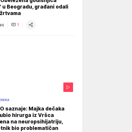
 Obeležena godišnjica
" u Beogradu, građani odali
 žrtvama
uj
1
ONIKA
 saznaje: Majka dečaka
e ubio hirurga iz Vršca
na na neuropsihijatriju,
tnik bio problematičan