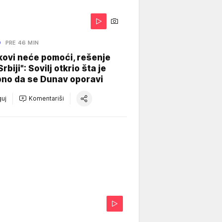
O
PRE 46 MIN
kovi neće pomoći, rešenje
Srbiji": Sovilj otkrio šta je
bno da se Dunav oporavi
uj
Komentariši