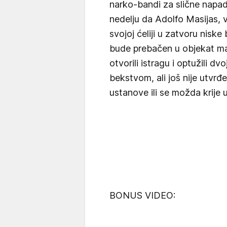
narko-bandi za slične napade
nedelju da Adolfo Masijas, 
svojoj ćeliji u zatvoru nisk
bude prebačen u objekat ma
otvorili istragu i optužili d
bekstvom, ali još nije utvrđ
ustanove ili se možda krije u
BONUS VIDEO: