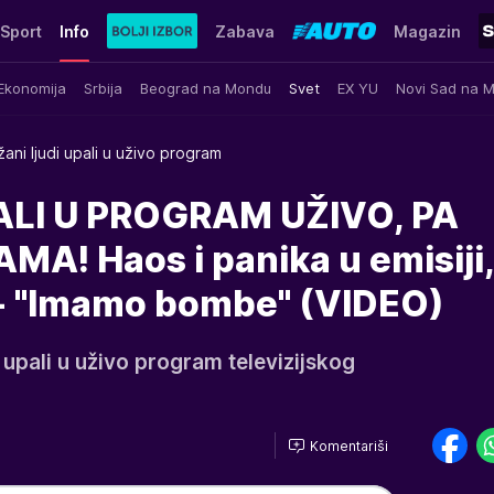
Sport
Info
Zabava
Magazin
Ekonomija
Srbija
Beograd na Mondu
Svet
EX YU
Novi Sad na 
ani ljudi upali u uživo program
LI U PROGRAM UŽIVO, PA
MA! Haos i panika u emisiji,
e - "Imamo bombe" (VIDEO)
 upali u uživo program televizijskog
Komentariši