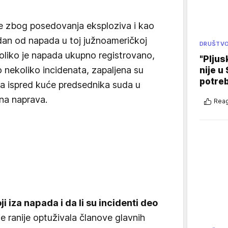
be zbog posedovanja eksploziva i kao
dan od napada u toj južnoameričkoj
DRUŠTV
 koliko je napada ukupno registrovano,
"Pljus
i o nekoliko incidenata, zapaljena su
nije u 
potre
a ispred kuće predsednika suda u
vna naprava.
Reag
ji iza napada i da li su incidenti deo
je ranije optuživala članove glavnih