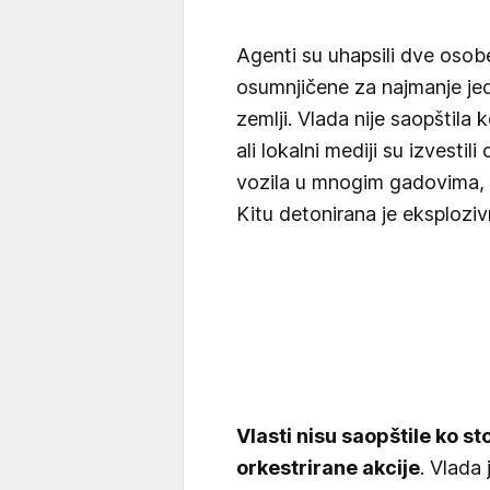
Agenti su uhapsili dve oso
osumnjičene za najmanje je
zemlji. Vlada nije saopštila
ali lokalni mediji su izvestil
vozila u mnogim gadovima, 
Kitu detonirana je eksplozi
Vlasti nisu saopštile ko sto
orkestrirane akcije
. Vlada 