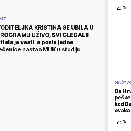
Reag
VET
ODITELJKA KRISTINA SE UBILA U
ROGRAMU UŽIVO, SVI GLEDALI!
itala je vesti, a posle jedne
ečenice nastao MUK u studiju
DRUŠTV
Do Hr
peške
kod B
ovako 
Reag