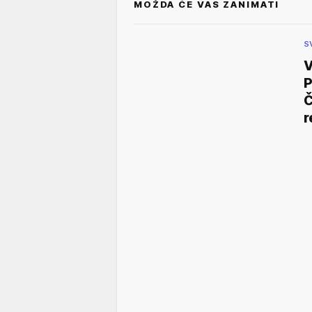
MOŽDA ĆE VAS ZANIMATI
S
V
P
Č
r