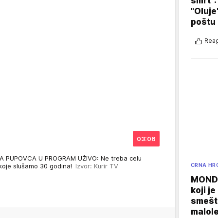
smrt":
"Oluje
poštu
Reag
03:06
 PUPOVCA U PROGRAM UŽIVO: Ne treba celu
CRNA HR
 koje slušamo 30 godina!
Izvor: Kurir TV
MONDO
koji j
smešte
malole