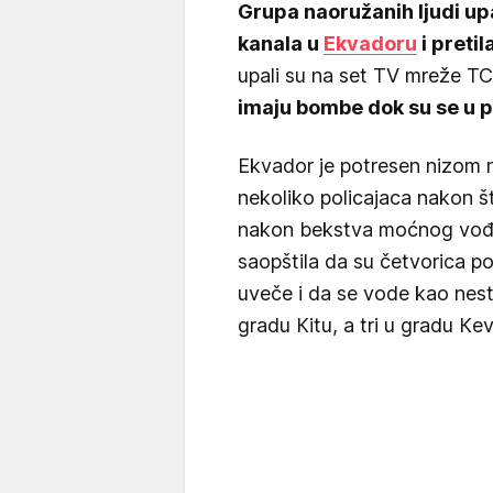
Grupa naoružanih ljudi up
kanala u
Ekvadoru
i pretil
upali su na set TV mreže TC
imaju bombe dok su se u po
Ekvador je potresen nizom n
nekoliko policajaca nakon š
nakon bekstva moćnog vođe 
saopštila da su četvorica p
uveče i da se vode kao nest
gradu Кitu, a tri u gradu Кe