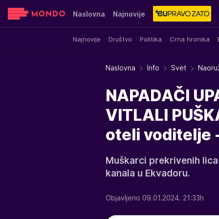
Naslovna
Najnovije
Najnovije
Društvo
Politika
Crna hronika
Sensa
Stvar ukusa
Yumama
Naslovna
Info
Svet
Naoruž
NAPADAČI UPA
VITLALI PUŠKA
oteli voditelj
Muškarci prekrivenih lica
kanala u Ekvadoru.
Objavljeno 09.01.2024. 21:33h