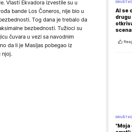
. Vlasti Ekvadora izvestile su u
DRUŠTV
AI se 
vođa bande Los Čoneros, nije bio u
drugu 
e bezbednosti. Tog dana je trebalo da
otkriv
ksimalne bezbednosti. Tužioci su
scenar
vojicu čuvara u vezi sa navodnim
Reag
eno da li je Masijas pobegao iz
 njoj.
DRUŠTV
"Moja 