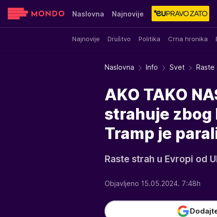
Naslovna
Najnovije
Najnovije
Društvo
Politika
Crna hronika
Sensa
Stvar ukusa
Yumama
Naslovna
Info
Svet
Raste 
AKO TAKO NAS
strahuje zbog R
Tramp je paral
Raste strah u Evropi od 
Objavljeno 15.05.2024. 7:48h
Dodajt