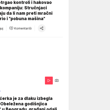
otrgao kontroli i hakovao
kompaniju: Stručnjaci
aju da li nam preti mračni
io i "pobuna mašina"
uj
Komentariši
O
ćerka je za dlaku izbegla
 Obeležena godišnjica
" u Beogradu, građani odali