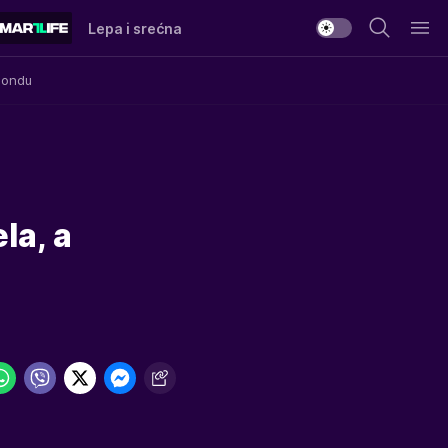
Lepa i srećna
Mondu
la, a