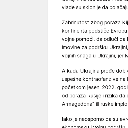
vlade su sklonije da pojačaj
Zabrinutost zbog poraza Ki
kontinenta podstiče Evropu 
vojne pomoći, da odluči da 
imovine za podršku Ukrajini,
vojnih snaga u Ukrajini, jer
A kada Ukrajina prođe dobro
uspešne kontraofanzive na H
početkom jeseni 2022. godin
od poraza Rusije i rizika da
Armagedona" ili ruske implo
Iako je neosporno da su evr
ekonomsku i vojnu podršku Uk