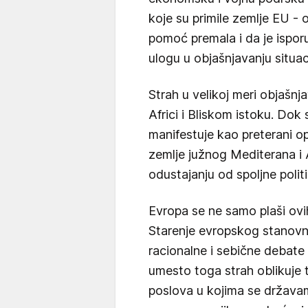
koje su primile zemlje EU - 
pomoć premala i da je ispor
ulogu u objašnjavanju situaci
Strah u velikoj meri objašnj
Africi i Bliskom istoku. Dok 
manifestuje kao preterani op
zemlje južnog Mediterana i A
odustajanju od spoljne politi
Evropa se ne samo plaši ovi
Starenje evropskog stanovn
racionalne i sebične debate 
umesto toga strah oblikuje t
poslova u kojima se državam