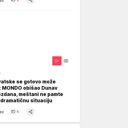
uj
3
O
vatske se gotovo može
: MONDO obišao Dunav
ezdana, meštani ne pamte
dramatičnu situaciju
uj
6