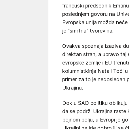
francuski predsednik Emanu
poslednjem govoru na Univer
Evropska unija možda neće
je "smrtna" tvorevina.
Ovakva spoznaja izaziva du
direktan strah, a upravo taj 
evropske zemlje i EU trenu
kolumnistkinja Natali Toči u
primer za to je nedosledan p
Ukrajinu.
Dok u SAD politiku oblikuju
da se podrži Ukrajina raste
bojnom polju, u Evropi je g
Ukrajini ne ide dobro ili se č