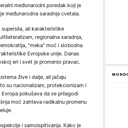
beralni međunarodni poredak koji je
 je međunarodna saradnja cvetala.
supersila, ali karakteristike
tilateralizam, regionalna saradnja,
emokratija, "meka" moć i slobodna
rakteristike Evropske unije. Danas
koj eri i svet je promenio pravac.
MOND
stema žive i dalje, ali jačaju
to su nacionalizam, protekcionizam i
, Evropa pokušava da se prilagodi
šnja moć zahteva radikalnu promenu
eluje.
spekcije i samoispitivanja. Kako je