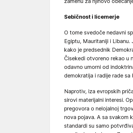
zamenu za njihovo obećanje 
Sebičnost i licemerje
O tome svedoče nedavni sp
Egiptu, Mauritaniji i Libanu.
kako je predsednik Demokra
Čisekedi otvoreno rekao u ne
odavno umorni od indoktrina
demokratija i radije rade sa R
Naprotiv, iza evropskih priča
sirovi materijalni interesi. 
pregovora o nelojalnoj trgovi
nova pojava. A sa svakom kr
standardi su samo potvrđivan