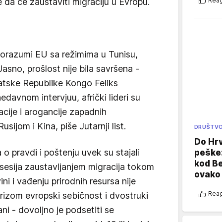
Reag
da će zaustaviti migraciju u Evropu.
orazumi EU sa režimima u Tunisu,
 Jasno, prošlost nije bila savršena -
tske Republike Kongo Feliks
davnom intervjuu, afrički lideri su
cije i arogancije zapadnih
usijom i Kina, piše Jutarnji list.
DRUŠTV
Do Hr
 o pravdi i poštenju uvek su stajali
peške
kod B
Opsesija zaustavljanjem migracija tokom
ovako 
ni i vađenju prirodnih resursa nije
Reag
izom evropski sebičnost i dvostruki
i - dovoljno je podsetiti se