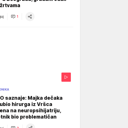
 žrtvama
uj
1
ONIKA
 saznaje: Majka dečaka
e ubio hirurga iz Vršca
na na neuropsihijatriju,
tnik bio problematičan