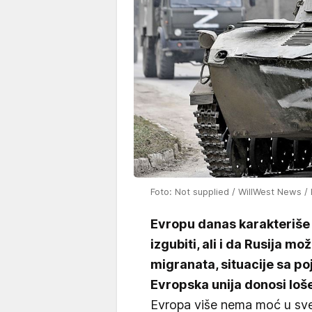
Foto: Not supplied / WillWest News /
Evropu danas karakteriše s
izgubiti, ali i da Rusija m
migranata, situacije sa p
Evropska unija donosi loše
Evropa više nema moć u sve