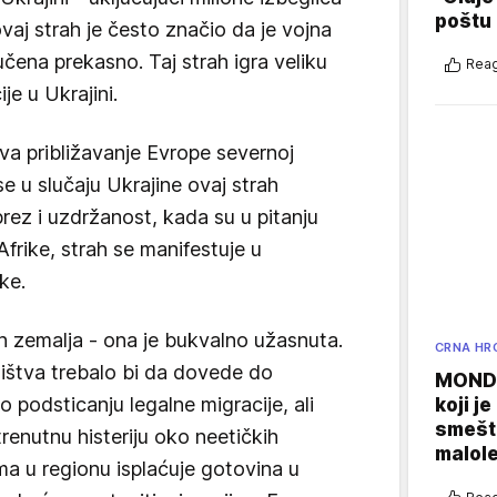
poštu
ovaj strah je često značio da je vojna
učena prekasno. Taj strah igra veliku
Reag
je u Ukrajini.
ava približavanje Evrope severnoj
se u slučaju Ukrajine ovaj strah
rez i uzdržanost, kada su u pitanju
frike, strah se manifestuje u
ke.
h zemalja - ona je bukvalno užasnuta.
CRNA HR
ištva trebalo bi da dovede do
MONDO
o podsticanju legalne migracije, ali
koji j
smešte
renutnu histeriju oko neetičkih
malole
a u regionu isplaćuje gotovina u