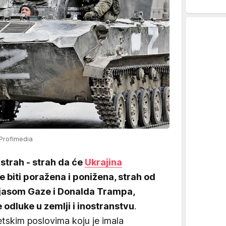
 Profimedia
trah - strah da će
Ukrajina
ože biti poražena i ponižena, strah od
ojasom Gaze i Donalda Trampa,
 odluke u zemlji i inostranstvu
.
tskim poslovima koju je imala