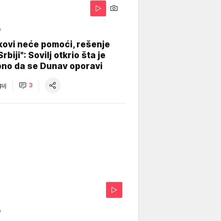
O
kovi neće pomoći, rešenje
Srbiji": Sovilj otkrio šta je
bno da se Dunav oporavi
uj
3
O