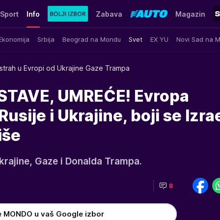
Sport
Info
Zabava
Magazin
Ekonomija
Srbija
Beograd na Mondu
Svet
EX YU
Novi Sad na 
strah u Evropi od Ukrajine Gaze Trampa
TAVE, UMREĆE! Evropa
usije i Ukrajine, boji se Izrae
iše
Ukrajine, Gaze i Donalda Trampa.
8
e MONDO u vaš Google izbor