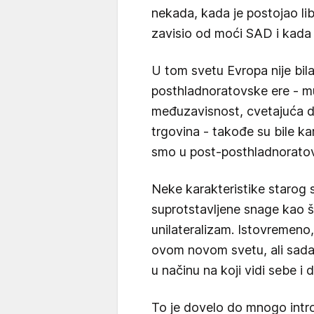
nekada, kada je postojao li
zavisio od moći SAD i kada
U tom svetu Evropa nije bila 
posthladnoratovske ere - mul
međuzavisnost, cvetajuća d
trgovina - takođe su bile ka
smo u post-posthladnoratovs
Neke karakteristike starog si
suprotstavljene snage kao š
unilateralizam. Istovremeno
ovom novom svetu, ali sada
u načinu na koji vidi sebe i d
To je dovelo do mnogo intro