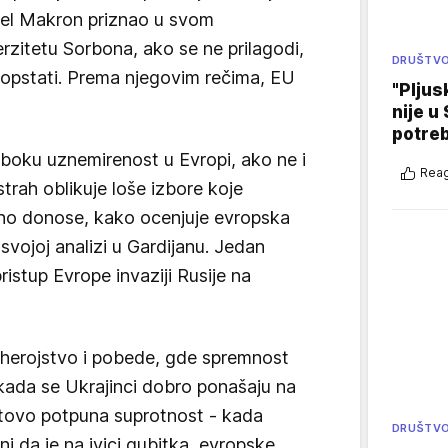
el Makron priznao u svom
zitetu Sorbona, ako se ne prilagodi,
DRUŠTV
 opstati. Prema njegovim rečima, EU
"Pljus
nije u 
potre
boku uznemirenost u Evropi, ako ne i
Reag
strah oblikuje loše izbore koje
tno donose, kako ocenjuje evropska
 svojoj analizi u Gardijanu. Jedan
ristup Evrope invaziji Rusije na
 herojstvo i pobede, gde spremnost
 kada se Ukrajinci dobro ponašaju na
otovo potpuna suprotnost - kada
DRUŠTV
ini da je na ivici gubitka, evropske