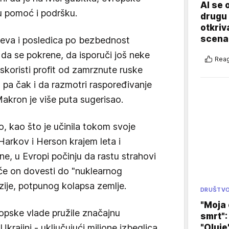
AI se 
u pomoć i podršku.
drugu 
otkriv
scenar
jeva i posledica po bezbednost
da se pokrene, da isporuči još neke
Reag
iskoristi profit od zamrznute ruske
 pa čak i da razmotri raspoređivanje
 Makron je više puta sugerisao.
, kao što je učinila tokom svoje
arkov i Herson krajem leta i
e, u Evropi počinju da rastu strahovi
 će on dovesti do "nuklearnog
zije, potpunog kolapsa zemlje.
DRUŠTV
"Moja 
opske vlade pružile značajnu
smrt":
"Oluje
rajini - uključujući milione izbeglica