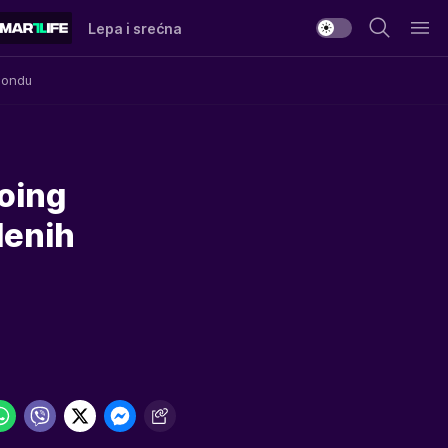
Lepa i srećna
Mondu
Boing
lenih