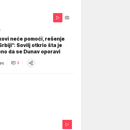
O
kovi neće pomoći, rešenje
Srbiji": Sovilj otkrio šta je
bno da se Dunav oporavi
uj
3