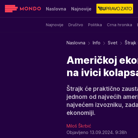
Naslovna
Najnovije
Najnovije
Društvo
Politika
Crna hronika
Sensa
Stvar ukusa
Yumama
Naslovna
Info
Svet
Štrajk
Američkoj ekon
na ivici kolap
Štrajk će praktično zaus
jednom od najvećih amer
najvećem izvozniku, zada
ekonomiji.
Miloš Škrbić
Objavljeno 13.09.2024. 9:38h