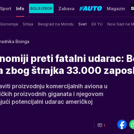
Sport
Info
Zabava
Magazin
Ekonomija
Srbija
Beograd na Mondu
Svet
EX YU
Novi Sad na 
 radnika Boinga
omiji preti fatalni udarac: 
sa zbog štrajka 33.000 zapos
taviti proizvodnju komercijalnih aviona u
ičkih proizvodnih giganata i njegovom
jući potencijalni udarac američkoj
1