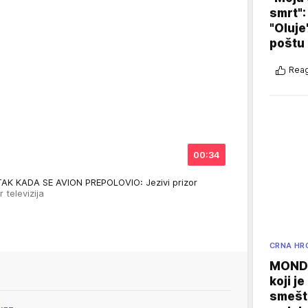
smrt":
"Oluje
poštu
Reag
00:34
 KADA SE AVION PREPOLOVIO: Jezivi prizor
r televizija
CRNA HR
MONDO
koji j
smešte