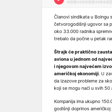
Članovi sindikata u Boingu s
četvorogodišnji ugovor sa 
oko 33.000 radnika spremno
trebalo da počne u petak ra
Štrajk će praktično zaust
aviona u jednom od najvec
i njegovom najvećem izvoz
američkoj ekonomiji
. U za
da izazove probleme za sko
koji se mogu naći u svih 50
Kompanija ima ukupno 150.0
godišnji doprinos američkoj 