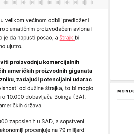
u velikom većinom odbili predloženi
problematičnim proizvođačem aviona i
 je da napusti posao, a
štrajk
bi
no ujutro.
aviti proizvodnju komercijalnih
́ih američkih proizvodnih giganata
niku, zadajući potencijalni udarac
visnosti od dužine štrajka, to bi moglo
MOND
ro 10.000 dobavljača Boinga (BA),
 američkih država.
00 zaposlenih u SAD, a sopstveni
ekonomiji procenjuje na 79 milijardi