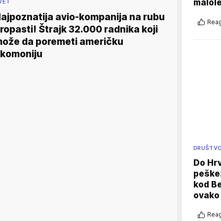
malole
VET
ajpoznatija avio-kompanija na rubu
Reag
ropasti! Štrajk 32.000 radnika koji
ože da poremeti američku
komoniju
DRUŠTV
Do Hr
peške
kod B
ovako 
Reag