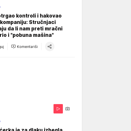
O
otrgao kontroli i hakovao
kompaniju: Stručnjaci
aju da li nam preti mračni
io i "pobuna mašina"
uj
Komentariši
O
ćerka je za dlaku izbegla