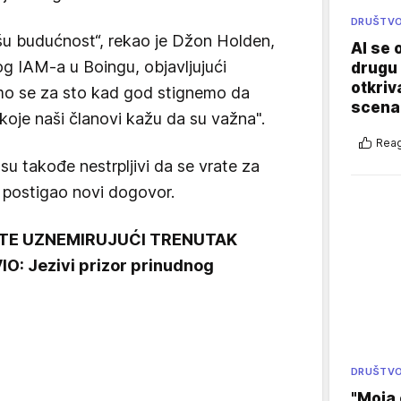
DRUŠTV
šu budućnost“, rekao je Džon Holden,
AI se 
g IAM-a u Boingu, objavljujući
drugu 
otkriv
́emo se za sto kad god stignemo da
scenar
koje naši članovi kažu da su važna".
Reag
 su takođe nestrpljivi da se vrate za
 postigao novi dogovor.
TE UZNEMIRUJUĆI TRENUTAK
: Jezivi prizor prinudnog
DRUŠTV
"Moja 