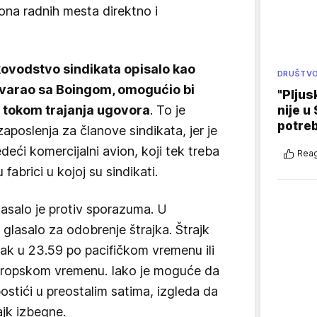
iona radnih mesta direktno i
ukovodstvo sindikata opisalo kao
DRUŠTV
govarao sa Boingom, omogućio bi
"Pljus
 tokom trajanja ugovora
. To je
nije u 
potre
aposlenja za članove sindikata, jer je
deći komercijalni avion, koji tek treba
Reag
 fabrici u kojoj su sindikati.
lasalo je protiv sporazuma. U
glasalo za odobrenje štrajka. Štrajk
tak u 23.59 po pacifičkom vremenu ili
vropskom vremenu. Iako je moguće da
stići u preostalim satima, izgleda da
ajk izbegne.