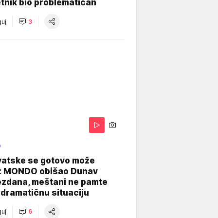
tnik bio problematičan
uj
3
O
vatske se gotovo može
: MONDO obišao Dunav
ezdana, meštani ne pamte
dramatičnu situaciju
uj
6