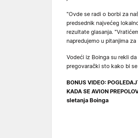
"Ovde se radi o borbi za na
predsednik najvećeg lokalno
rezultate glasanja. "Vratic
napredujemo u pitanjima za 
Vodeći iz Boinga su rekli da
pregovarački sto kako bi se
BONUS VIDEO: POGLEDAJ
KADA SE AVION PREPOLOVIO
sletanja Boinga