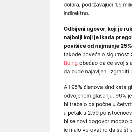
dolara, podržavajući 1,6 mil
indirektno.
Odbijeni ugovor, koji je r
najbolji koji je ikada pre
povišice od najmanje 25%
takođe povećalo sigurnost z
Boing
obećao da će svoj sle
da bude najavljen, izgraditi u
Ali 95% članova sindikata g
odvojenom glasanju, 96% je 
bi trebalo da počne u četvr
u petak u 2.59 po istočnoe
bi se novi dogovor mogao po
je malo verovatno da se štr