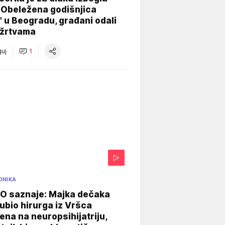
 Obeležena godišnjica
" u Beogradu, građani odali
 žrtvama
uj
1
ONIKA
 saznaje: Majka dečaka
e ubio hirurga iz Vršca
na na neuropsihijatriju,