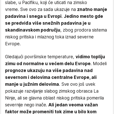
slabe, u Pacifiku, koji će uticati na zimsko
vreme. Sve ovo za sada ukazuje na
znatno manje
padavina i snega u Evropi
.
Jedino mesto gde
se predviđa više snežnih padavina je u
skandinavskom području
, zbog prodora sistema
niskog pritiska i mlaznog toka iznad severne
Evrope.
Gledajući površinske temperature,
vidimo topliju
zimu od normalne u većem delu Evrope
. Modeli
prognoze ukazuju na više padavina nad
severnom i delovima centralne Evrope, ali
manje u južnim delovima
. Sve ovo još uvek
pokazuje razvijanje slabog zimskog obrasca La
Ninje, ali se glavna oblast niskog pritiska pomerila
severnije nego inače.
Ali jedan veoma važan
faktor može promeniti tok zime u bilo kom