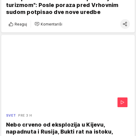
turizmom": Posle poraza pred Vrhovnim
sudom potpisao dve nove uredbe
Reaguj
Komentariši
SVET
PRE 3 H
Nebo crveno od eksplozija u Kijevu,
napadnuta i Rusija, Bukti rat na istoku,