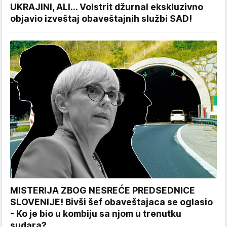
UKRAJINI, ALI... Volstrit džurnal ekskluzivno
objavio izveštaj obaveštajnih službi SAD!
MISTERIJA ZBOG NESREĆE PREDSEDNICE
SLOVENIJE! Bivši šef obaveštajaca se oglasio
- Ko je bio u kombiju sa njom u trenutku
sudara?