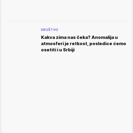
DRUŠTVO
Kakva zima nas čeka? Anomalija u
atmosferi je retkost, posledice ćemo
osetiti i u Srbiji