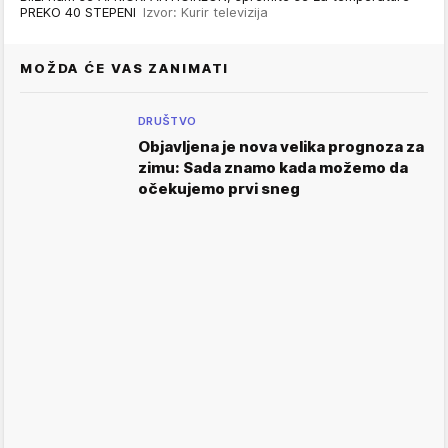
PREKO 40 STEPENI
Izvor: Kurir televizija
MOŽDA ĆE VAS ZANIMATI
DRUŠTVO
Objavljena je nova velika prognoza za
zimu: Sada znamo kada možemo da
očekujemo prvi sneg