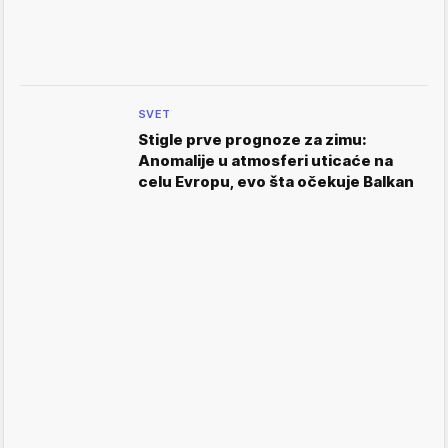
SVET
Stigle prve prognoze za zimu:
Anomalije u atmosferi uticaće na
celu Evropu, evo šta očekuje Balkan