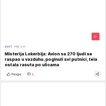
SVET
PRE 4 H
Misterija Lokerbija: Avion sa 270 ljudi se
raspao u vazduhu, poginuli svi putnici, tela
ostala rasuta po ulicama
Reaguj
2