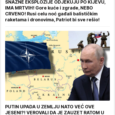
SNAŽNE EKSPLOZIJE ODJEKUJU PO KIJEVU,
IMA MRTVIH! Gore kuće i zgrade, NEBO
CRVENO! Rusi celu noć gađali balističkim
raketama i dronovima, Patriot bi sve rešio!
PUTIN UPADA U ZEMLJU NATO VEĆ OVE
JESENI?! VEROVALI DA JE ZAUZET RATOM U