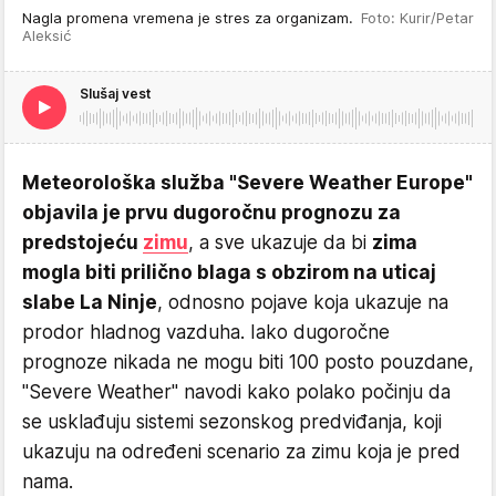
Nagla promena vremena je stres za organizam.
Foto: Kurir/Petar
Aleksić
Slušaj vest
Meteorološka služba "Severe Weather Europe"
objavila je prvu dugoročnu prognozu za
predstojeću
zimu
, a sve ukazuje da bi
zima
mogla biti prilično blaga s obzirom na uticaj
slabe La Ninje
, odnosno pojave koja ukazuje na
prodor hladnog vazduha. Iako dugoročne
prognoze nikada ne mogu biti 100 posto pouzdane,
"Severe Weather" navodi kako polako počinju da
se usklađuju sistemi sezonskog predviđanja, koji
ukazuju na određeni scenario za zimu koja je pred
nama.