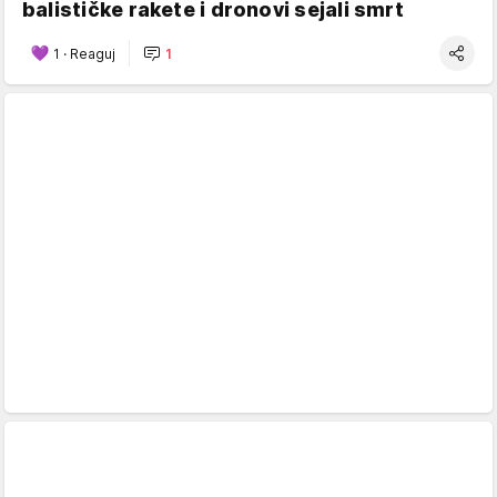
balističke rakete i dronovi sejali smrt
1
·
Reaguj
1