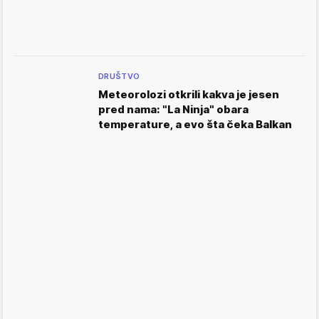
DRUŠTVO
Meteorolozi otkrili kakva je jesen
pred nama: "La Ninja" obara
temperature, a evo šta čeka Balkan