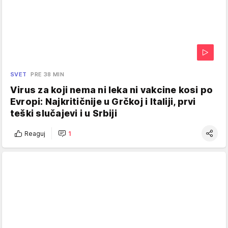
SVET
PRE 38 MIN
Virus za koji nema ni leka ni vakcine kosi po
Evropi: Najkritičnije u Grčkoj i Italiji, prvi
teški slučajevi i u Srbiji
Reaguj
1