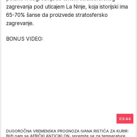
zagrevanja pod uticajem La Ninje, koja istorijski ima
65-70% šanse da proizvede stratosfersko
zagrevanje.
BONUS VIDEO:
03:44
DUGOROČNA VREMENSKA PROGNOZA IVANA RISTIĆA ZA KURIR:
Bliži nam se AFRIČKI ANTICIKLON, spremite se za temperature