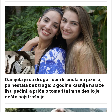
Danijela je sa drugaricom krenula na jezero,
pa nestala bez traga: 2 godine kasnije nalaze
ih u pećini, a priča o tome šta im se desilo je
nešto najstrašnije