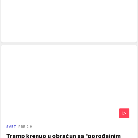
SVET
PRE 2 H
Tramp krenuo u obračun sa "porođajnim