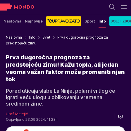
Naslovna
Najnovije
Sport
Info
Naslovna
Info
Svet
Prva dugoročna prognoza za
predstojeću zimu
Prva dugoročna prognoza za
predstojeću zimu! Kažu topla, ali jedan
veoma važan faktor može promeniti njen
tok
Pored uticaja slabe La Ninje, polarni vrtlog će
igrati veću ulogu u oblikovanju vremena
sredinom zime.
Uroš Matejić
Objavljeno 23.09.2024. 11:23h