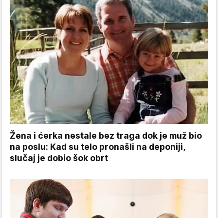
Žena i ćerka nestale bez traga dok je muž bio
na poslu: Kad su telo pronašli na deponiji,
slučaj je dobio šok obrt