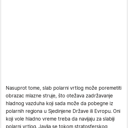
Nasuprot tome, slab polarni vrtlog može poremetiti
obrazac mlazne struje, što otežava zadržavanje
hladnog vazduha koji sada može da pobegne iz
polarnih regiona u Sjedinjene Države ili Evropu. Oni
koji vole hladno vreme treba da navijaju za slabiji
polarni vrtlog. Javlja se tokom stratosferskog