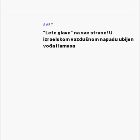
SVET
"Lete glave" na sve strane! U
izraelskom vazdušnom napadu ubijen
vođa Hamasa