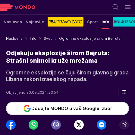
Naslovna
Najnovije
Sport
Info
Naslovna
Info
Svet
Ogromne eksplozije širom Bejruta
Odjekuju eksplozije širom Bejruta:
Strašni snimci kruže mrežama
Ogromne eksplozije se čuju širom glavnog grada
Libana nakon izraelskog napada.
Objavljeno 30.09.2024. 23:54h
Dodajte MONDO u vaš Google izbor