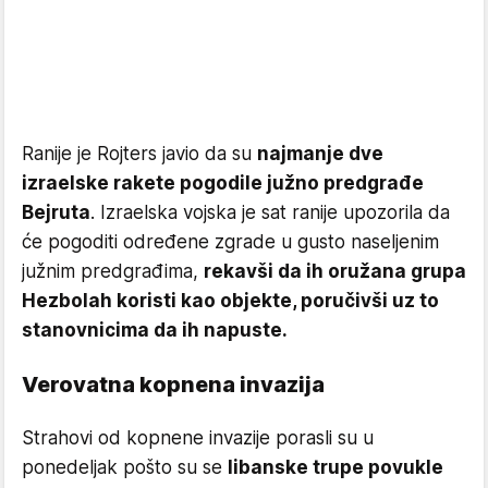
Ranije je Rojters javio da su
najmanje dve
izraelske rakete pogodile južno predgrađe
Bejruta
. Izraelska vojska je sat ranije upozorila da
će pogoditi određene zgrade u gusto naseljenim
južnim predgrađima,
rekavši da ih oružana grupa
Hezbolah koristi kao objekte, poručivši uz to
stanovnicima da ih napuste.
Verovatna kopnena invazija
Strahovi od kopnene invazije porasli su u
ponedeljak pošto su se
libanske trupe povukle