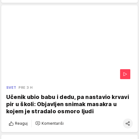
SVET
PRE 3 H
Učenik ubio babu i dedu, pa nastavio krvavi
pir u školi: Objavljen snimak masakra u
kojem je stradalo osmoro ljudi
Reaguj
Komentariši