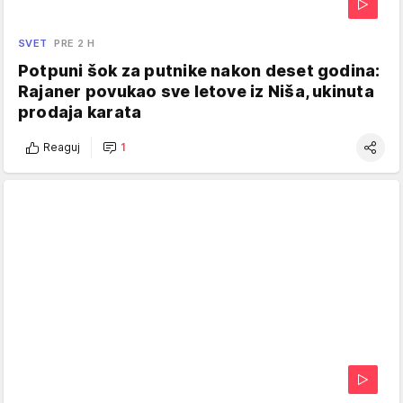
SVET
PRE 2 H
Potpuni šok za putnike nakon deset godina:
Rajaner povukao sve letove iz Niša, ukinuta
prodaja karata
Reaguj
1