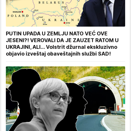
PUTIN UPADA U ZEMLJU NATO VEĆ OVE
JESENI?! VEROVALI DA JE ZAUZET RATOM U
UKRAJINI, ALI... Volstrit džurnal ekskluzivno
objavio izveštaj obaveštajnih službi SAD!