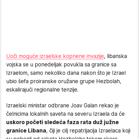
Uoči moguće izraelske kopnene invazije
, libanska
vojska se u ponedeljak povukla sa granice sa
Izraelom, samo nekoliko dana nakon što je Izrael
ubio šefa proiranske oružane grupe Hezbolah,
eskalirajući regionalne tenzije.
Izraelski ministar odbrane Joav Galan rekao je
čelnicima lokalnih saveta na severu Izraela da će
uskoro početi sledeća faza rata duž južne
granice Libana
, čiji je cilj repatrijacija Izraelaca koji