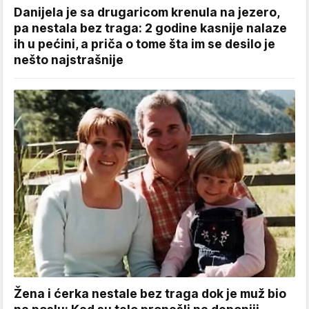
Danijela je sa drugaricom krenula na jezero,
pa nestala bez traga: 2 godine kasnije nalaze
ih u pećini, a priča o tome šta im se desilo je
nešto najstrašnije
Žena i ćerka nestale bez traga dok je muž bio