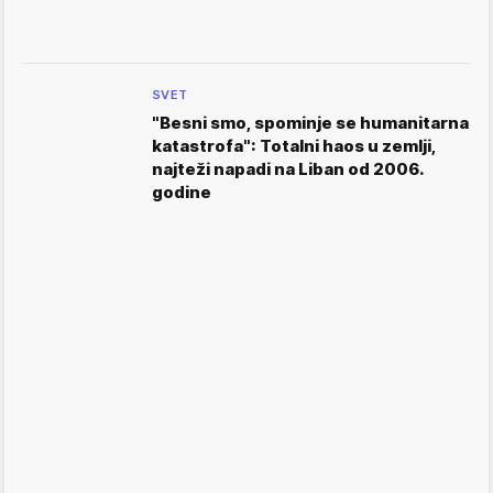
SVET
"Besni smo, spominje se humanitarna
katastrofa": Totalni haos u zemlji,
najteži napadi na Liban od 2006.
godine