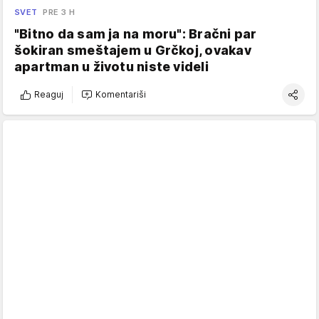
SVET
PRE 3 H
"Bitno da sam ja na moru": Bračni par
šokiran smeštajem u Grčkoj, ovakav
apartman u životu niste videli
Reaguj
Komentariši