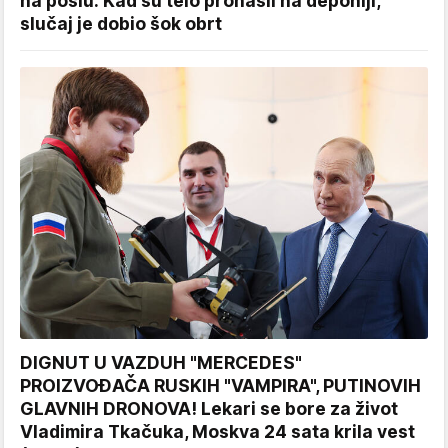
na poslu: Kad su telo pronašli na deponiji,
slučaj je dobio šok obrt
DIGNUT U VAZDUH "MERCEDES"
PROIZVOĐAČA RUSKIH "VAMPIRA", PUTINOVIH
GLAVNIH DRONOVA! Lekari se bore za život
Vladimira Tkačuka, Moskva 24 sata krila vest