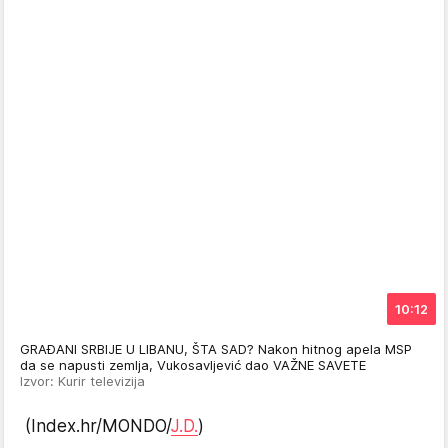
10:12
GRAĐANI SRBIJE U LIBANU, ŠTA SAD? Nakon hitnog apela MSP
da se napusti zemlja, Vukosavljević dao VAŽNE SAVETE
Izvor: Kurir televizija
(Index.hr/MONDO/
J.D.
)