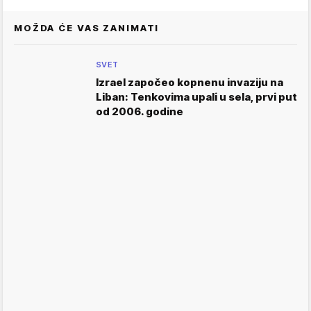
MOŽDA ĆE VAS ZANIMATI
SVET
Izrael započeo kopnenu invaziju na
Liban: Tenkovima upali u sela, prvi put
od 2006. godine