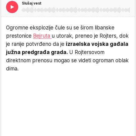
Slušaj vest
Ogromne eksplozije čule su se širom libanske
prestonice
Bejruta
u utorak, preneo je Rojters, dok
je ranije potvrđeno da je
izraelska vojska gađala
južna predgrađa grada.
U Rojtersovom
direktnom prenosu mogao se videti ogroman oblak
dima.