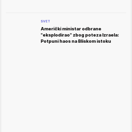
SVET
Američki ministar odbrane
"eksplodirao" zbog poteza Izraela:
Potpuni haos na Bliskom istoku