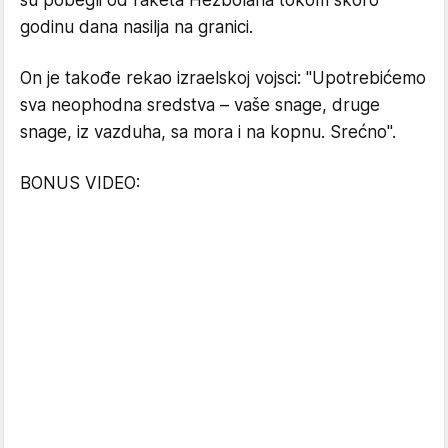
su pobegli od raketa Hezbolaha tokom skoro
godinu dana nasilja na granici.
On je takođe rekao izraelskoj vojsci: "Upotrebićemo
sva neophodna sredstva – vaše snage, druge
snage, iz vazduha, sa mora i na kopnu. Srećno".
BONUS VIDEO: