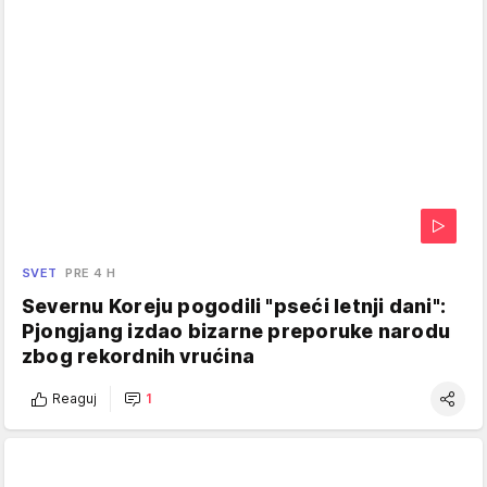
SVET
PRE 4 H
Severnu Koreju pogodili "pseći letnji dani":
Pjongjang izdao bizarne preporuke narodu
zbog rekordnih vrućina
Reaguj
1