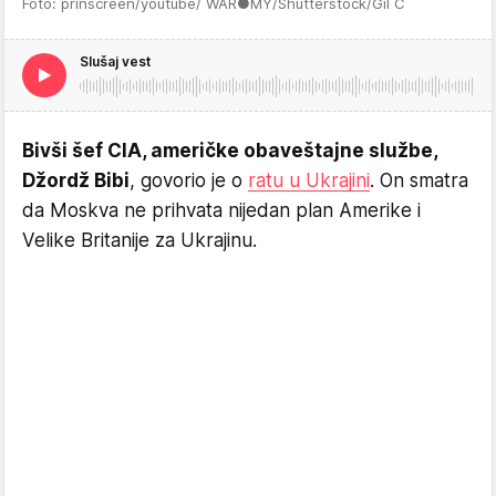
Foto: prinscreen/youtube/ WAR●MY/Shutterstock/Gil C
Slušaj vest
Bivši šef CIA, američke obaveštajne službe,
Džordž Bibi
, govorio je o
ratu u Ukrajini
. On smatra
da Moskva ne prihvata nijedan plan Amerike i
Velike Britanije za Ukrajinu.