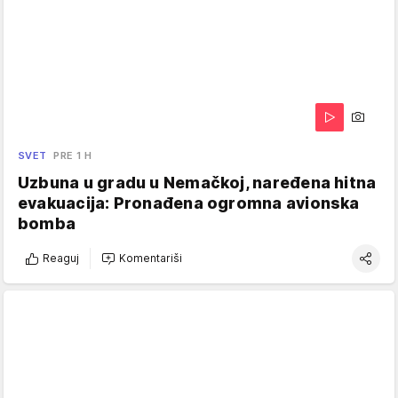
SVET
PRE 1 H
Uzbuna u gradu u Nemačkoj, naređena hitna
evakuacija: Pronađena ogromna avionska
bomba
Reaguj
Komentariši