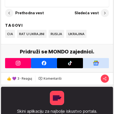
Prethodna vest
Sledeća vest
TAGOVI
CIA
RAT U UKRAJINI
RUSIJA
UKRAJINA
Pridruži se MONDO zajednici.
3
·
Reaguj
Komentariši
Skini aplikaciju za najbolje iskustvo portala.