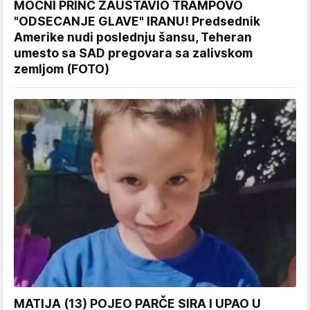
MOĆNI PRINC ZAUSTAVIO TRAMPOVO
"ODSECANJE GLAVE" IRANU! Predsednik
Amerike nudi poslednju šansu, Teheran
umesto sa SAD pregovara sa zalivskom
zemljom (FOTO)
MATIJA (13) POJEO PARČE SIRA I UPAO U