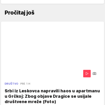
Pročitaj još
DRUŠTVO
PRE 1 H
Srbi iz Leskovca napravili haos u apartmanu
u Grčkoj: Zbog objave Dragice se usijale
društvene mreže (Foto)