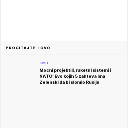
PROČITAJTE I OVO
SVET
Moćni projektili, raketni sistemi i
NATO: Evo kojih 5 zahteva ima
Zelenski da bi slomio Rusiju