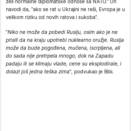
želi normalne diplomatske odnose sa NATO." On
navodi da, "ako se rat u Ukrajini ne reši, Evropa je u
velikom riziku od novih ratova i sukoba".
"
Niko ne može da pobedi Rusiju, osim ako je ne
prisili da na kraju upotrebi nuklearno oružje. Rusija
može da bude pogođena, mučena, iscrpljena, ali
do sada nije pretrpela mnogo, dok na Zapadu
padaju ili se klimaju vlade, cene su eksplodirale, i
dolazi još jedna teška zima
", podvukao je Bibi.