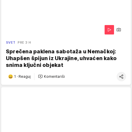
SVET
PRE 3 H
Sprečena paklena sabotaža u Nemačkoj:
Uhapšen špijun iz Ukrajine, uhvaćen kako
snima ključni objekat
1
·
Reaguj
Komentariši