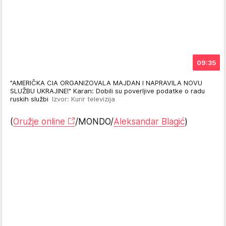
09:35
"AMERIČKA CIA ORGANIZOVALA MAJDAN I NAPRAVILA NOVU
SLUŽBU UKRAJINE!" Karan: Dobili su poverljive podatke o radu
ruskih službi
Izvor: Kurir televizija
(
Oružje online
/MONDO/
Aleksandar Blagić
)