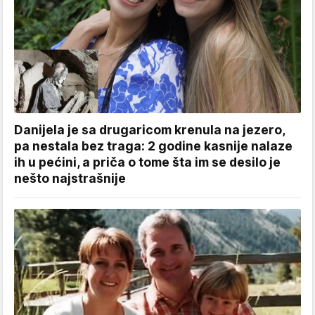
Danijela je sa drugaricom krenula na jezero,
pa nestala bez traga: 2 godine kasnije nalaze
ih u pećini, a priča o tome šta im se desilo je
nešto najstrašnije