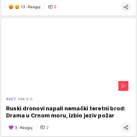
13
·
Reaguj
5
SVET
PRE 6 H
Ruski dronovi napali nemački teretni brod:
Drama u Crnom moru, izbio jeziv požar
3
·
Reaguj
2