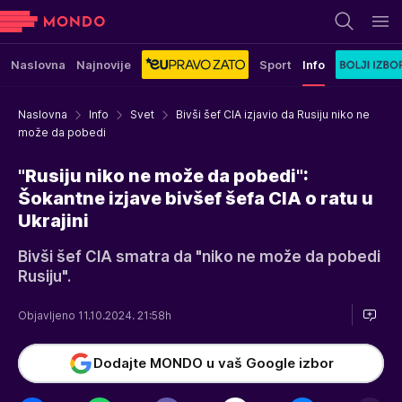
Naslovna
Najnovije
Sport
Info
Naslovna
Info
Svet
Bivši šef CIA izjavio da Rusiju niko ne
može da pobedi
"Rusiju niko ne može da pobedi":
Šokantne izjave bivšef šefa CIA o ratu u
Ukrajini
Bivši šef CIA smatra da "niko ne može da pobedi
Rusiju".
Objavljeno 11.10.2024. 21:58h
Dodajte MONDO u vaš Google izbor