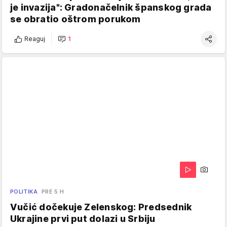
je invazija": Gradonačelnik španskog grada
se obratio oštrom porukom
Reaguj
1
POLITIKA
PRE 5 H
Vučić dočekuje Zelenskog: Predsednik
Ukrajine prvi put dolazi u Srbiju