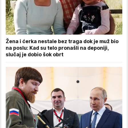
Žena i ćerka nestale bez traga dok je muž bio
na poslu: Kad su telo pronašli na deponiji,
slučaj je dobio šok obrt