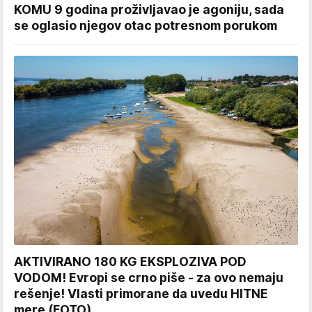
KOMU 9 godina proživljavao je agoniju, sada
se oglasio njegov otac potresnom porukom
AKTIVIRANO 180 KG EKSPLOZIVA POD
VODOM! Evropi se crno piše - za ovo nemaju
rešenje! Vlasti primorane da uvedu HITNE
mere (FOTO)