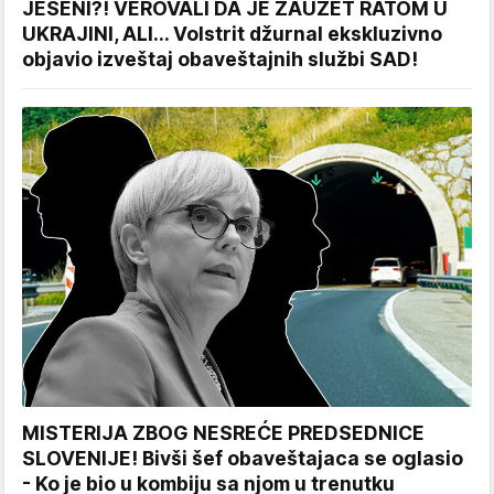
JESENI?! VEROVALI DA JE ZAUZET RATOM U
UKRAJINI, ALI... Volstrit džurnal ekskluzivno
objavio izveštaj obaveštajnih službi SAD!
MISTERIJA ZBOG NESREĆE PREDSEDNICE
SLOVENIJE! Bivši šef obaveštajaca se oglasio
- Ko je bio u kombiju sa njom u trenutku