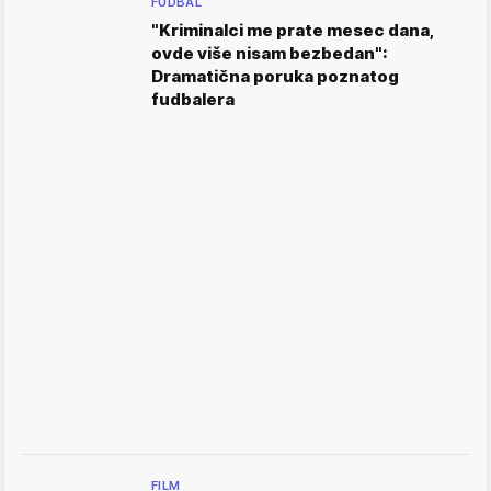
FUDBAL
"Kriminalci me prate mesec dana,
ovde više nisam bezbedan":
Dramatična poruka poznatog
fudbalera
FILM