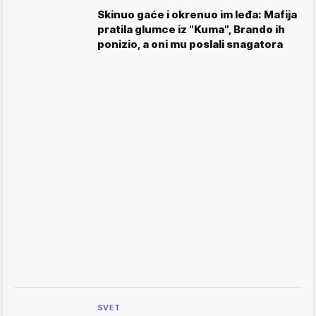
Skinuo gaće i okrenuo im leđa: Mafija
pratila glumce iz "Kuma", Brando ih
ponizio, a oni mu poslali snagatora
SVET