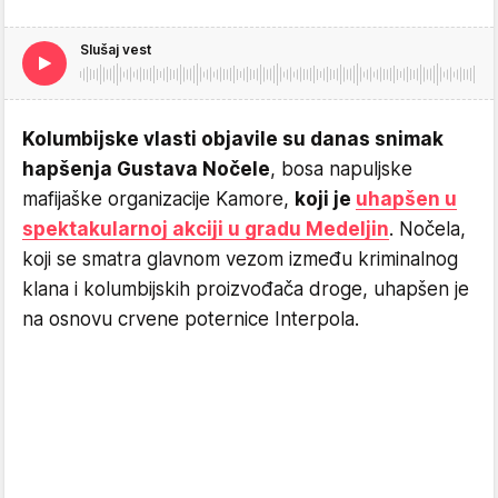
Slušaj vest
Kolumbijske vlasti objavile su danas snimak
hapšenja Gustava Nočele
, bosa napuljske
mafijaške organizacije Kamore,
koji je
uhapšen u
spektakularnoj akciji u gradu Medeljin
. Nočela,
koji se smatra glavnom vezom između kriminalnog
klana i kolumbijskih proizvođača droge, uhapšen je
na osnovu crvene poternice Interpola.