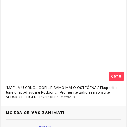
05:16
"MAFIJA U CRNOJ GORI JE SAMO MALO OŠTEĆENA!" Eksperti o
tunelu ispod suda u Podgorici: Promenite zakon i napravite
SUDSKU POLICIJU
Izvor: Kurir televizija
MOŽDA ĆE VAS ZANIMATI