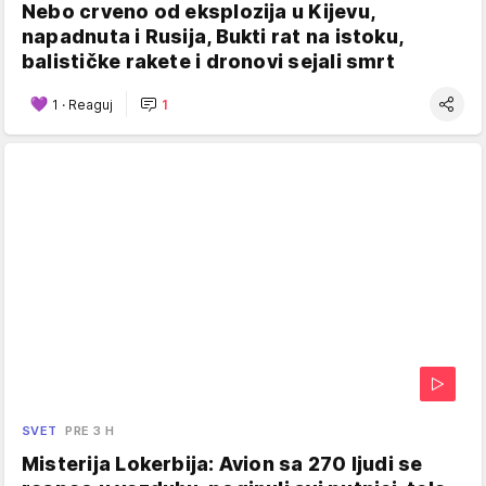
Nebo crveno od eksplozija u Kijevu,
napadnuta i Rusija, Bukti rat na istoku,
balističke rakete i dronovi sejali smrt
1
·
Reaguj
1
SVET
PRE 3 H
Misterija Lokerbija: Avion sa 270 ljudi se