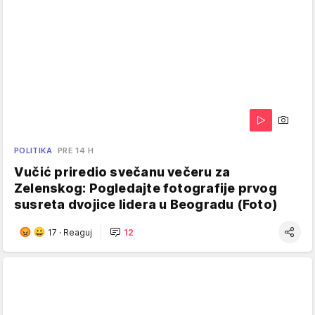
POLITIKA
PRE 14 H
Vučić priredio svečanu večeru za
Zelenskog: Pogledajte fotografije prvog
susreta dvojice lidera u Beogradu (Foto)
17
·
Reaguj
12