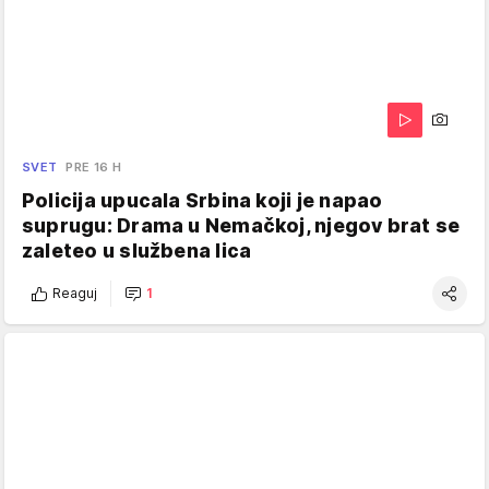
SVET
PRE 16 H
Policija upucala Srbina koji je napao
suprugu: Drama u Nemačkoj, njegov brat se
zaleteo u službena lica
Reaguj
1