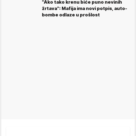
"Ako tako krenu biće puno nevinih
žrtava": Mafija ima novi potpis, auto-
bombe odlaze u prošlost