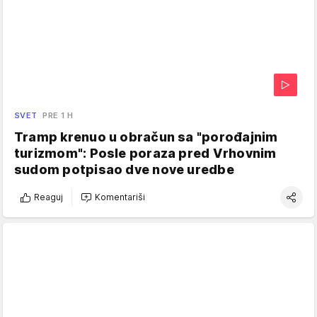
SVET
PRE 1 H
Tramp krenuo u obračun sa "porođajnim
turizmom": Posle poraza pred Vrhovnim
sudom potpisao dve nove uredbe
Reaguj
Komentariši