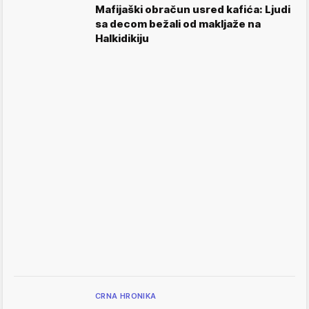
Mafijaški obračun usred kafića: Ljudi
sa decom bežali od makljaže na
Halkidikiju
CRNA HRONIKA