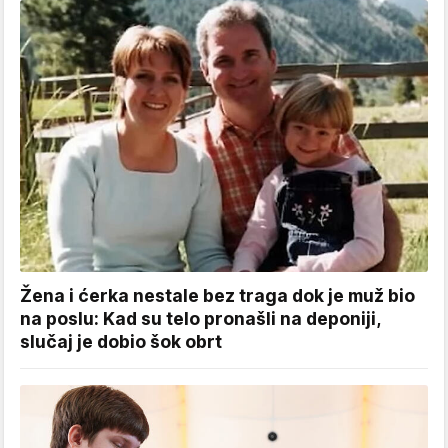
Žena i ćerka nestale bez traga dok je muž bio
na poslu: Kad su telo pronašli na deponiji,
slučaj je dobio šok obrt