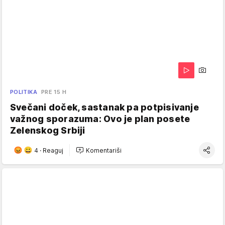
POLITIKA
PRE 15 H
Svečani doček, sastanak pa potpisivanje
važnog sporazuma: Ovo je plan posete
Zelenskog Srbiji
4
·
Reaguj
Komentariši