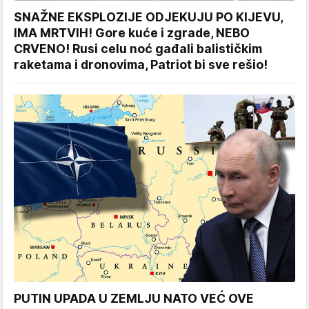
SNAŽNE EKSPLOZIJE ODJEKUJU PO KIJEVU,
IMA MRTVIH! Gore kuće i zgrade, NEBO
CRVENO! Rusi celu noć gađali balističkim
raketama i dronovima, Patriot bi sve rešio!
PUTIN UPADA U ZEMLJU NATO VEĆ OVE