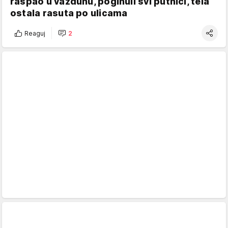
raspao u vazduhu, poginuli svi putnici, tela
ostala rasuta po ulicama
Reaguj
2