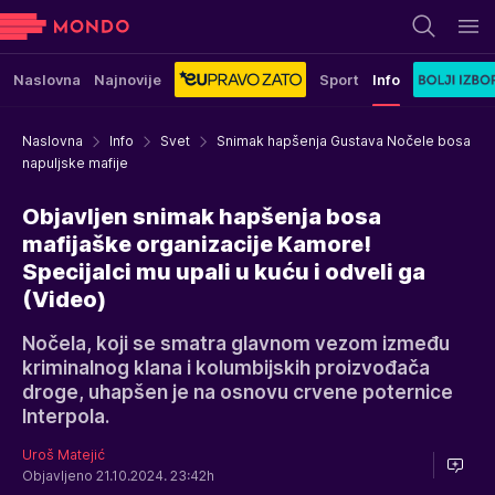
Naslovna
Najnovije
Sport
Info
Naslovna
Info
Svet
Snimak hapšenja Gustava Nočele bosa
napuljske mafije
Objavljen snimak hapšenja bosa
mafijaške organizacije Kamore!
Specijalci mu upali u kuću i odveli ga
(Video)
Nočela, koji se smatra glavnom vezom između
kriminalnog klana i kolumbijskih proizvođača
droge, uhapšen je na osnovu crvene poternice
Interpola.
Uroš Matejić
Objavljeno 21.10.2024. 23:42h