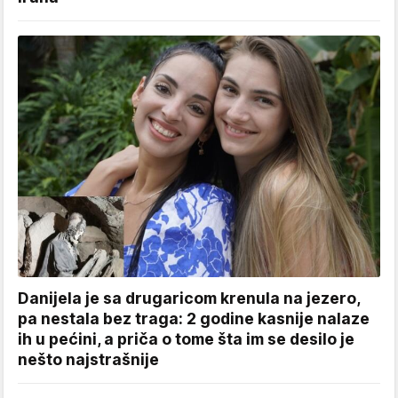
Danijela je sa drugaricom krenula na jezero,
pa nestala bez traga: 2 godine kasnije nalaze
ih u pećini, a priča o tome šta im se desilo je
nešto najstrašnije